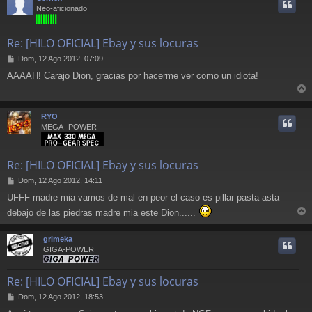
i
Neo-aficionado
Re: [HILO OFICIAL] Ebay y sus locuras
M
Dom, 12 Ago 2012, 07:09
e
AAAAH! Carajo Dion, gracias por hacerme ver como un idiota!
n
s
r
a
j
r
RYO
e
i
MEGA- POWER
Re: [HILO OFICIAL] Ebay y sus locuras
M
Dom, 12 Ago 2012, 14:11
e
UFFF madre mia vamos de mal en peor el caso es pillar pasta asta
n
s
debajo de las piedras madre mia este Dion......
a
r
j
r
grimeka
e
i
GIGA-POWER
Re: [HILO OFICIAL] Ebay y sus locuras
M
Dom, 12 Ago 2012, 18:53
e