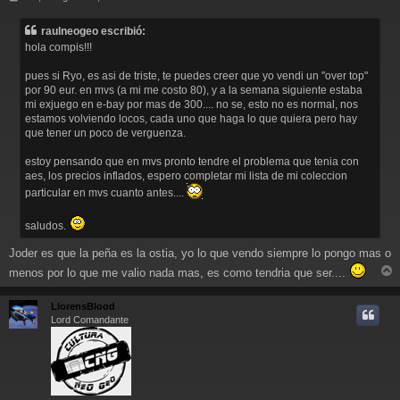
e
n
raulneogeo escribió:
s
hola compis!!!
a
j
pues si Ryo, es asi de triste, te puedes creer que yo vendi un "over top"
e
por 90 eur. en mvs (a mi me costo 80), y a la semana siguiente estaba
mi exjuego en e-bay por mas de 300.... no se, esto no es normal, nos
estamos volviendo locos, cada uno que haga lo que quiera pero hay
que tener un poco de verguenza.
estoy pensando que en mvs pronto tendre el problema que tenia con
aes, los precios inflados, espero completar mi lista de mi coleccion
particular en mvs cuanto antes....
saludos.
Joder es que la peña es la ostia, yo lo que vendo siempre lo pongo mas o
menos por lo que me valio nada mas, es como tendria que ser....
r
r
LlorensBlood
i
Lord Comandante