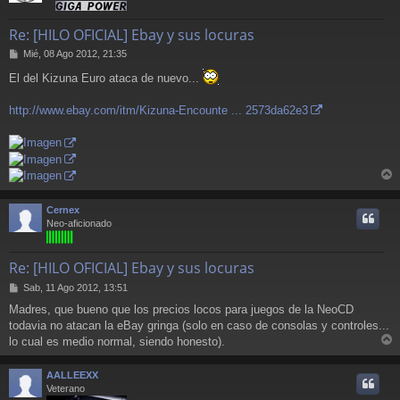
Re: [HILO OFICIAL] Ebay y sus locuras
M
Mié, 08 Ago 2012, 21:35
e
El del Kizuna Euro ataca de nuevo...
n
s
a
http://www.ebay.com/itm/Kizuna-Encounte ... 2573da62e3
j
e
r
r
Cernex
i
Neo-aficionado
Re: [HILO OFICIAL] Ebay y sus locuras
M
Sab, 11 Ago 2012, 13:51
e
Madres, que bueno que los precios locos para juegos de la NeoCD
n
todavia no atacan la eBay gringa (solo en caso de consolas y controles...
s
a
lo cual es medio normal, siendo honesto).
r
j
e
r
AALLEEXX
i
Veterano