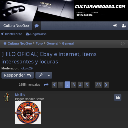
Cultura NeoGeo
Identificarse
Registrarse
or
de
eg
os
nti
ist
Cultura NeoGeo
Foro
General
General
fic
ra
[HILO OFICIAL] Ebay e internet, items
interesantes y locuras
ar
rs
se
e
Moderador:
hokuto29
Responder
Página
2
de
83
1
3
4
5
83
Anterior
2
Siguient
1655 mensajes
…
Mr. Big
Bigger Badder Better