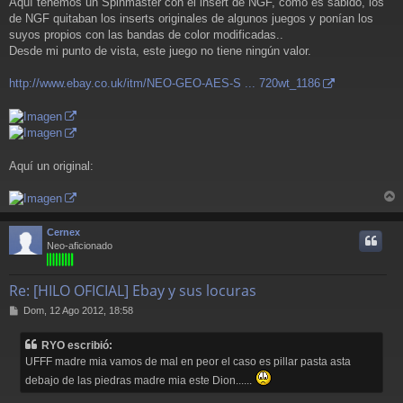
Aquí tenemos un Spinmaster con el insert de NGF, como es sabido, los
n
de NGF quitaban los inserts originales de algunos juegos y ponían los
s
a
suyos propios con las bandas de color modificadas..
j
Desde mi punto de vista, este juego no tiene ningún valor.
e
http://www.ebay.co.uk/itm/NEO-GEO-AES-S ... 720wt_1186
Aquí un original:
r
r
Cernex
i
Neo-aficionado
Re: [HILO OFICIAL] Ebay y sus locuras
M
Dom, 12 Ago 2012, 18:58
e
n
RYO escribió:
s
UFFF madre mia vamos de mal en peor el caso es pillar pasta asta
a
j
debajo de las piedras madre mia este Dion......
e