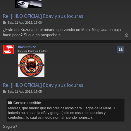
Re: [HILO OFICIAL] Ebay y sus locuras
M
Sab, 11 Ago 2012, 15:00
e
¿Este del Kuzuna es el mismo que vendió un Metal Slug Usa en puja
n
hace poco? Si que es sospecho si.
s
r
a
j
r
mastamuzz
e
i
Bigger Badder Better
Re: [HILO OFICIAL] Ebay y sus locuras
M
Sab, 11 Ago 2012, 15:05
e
n
Cernex escribió:
s
Madres, que bueno que los precios locos para juegos de la NeoCD
a
todavia no atacan la eBay gringa (solo en caso de consolas y
j
controles... lo cual es medio normal, siendo honesto).
e
Seguro?