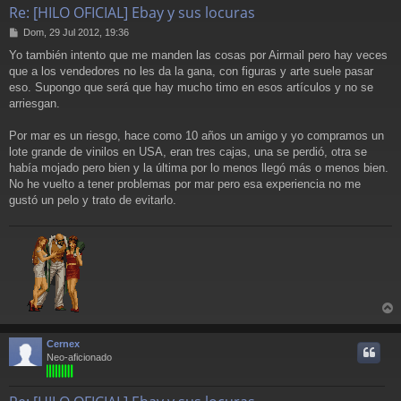
Re: [HILO OFICIAL] Ebay y sus locuras
M
Dom, 29 Jul 2012, 19:36
e
Yo también intento que me manden las cosas por Airmail pero hay veces
n
que a los vendedores no les da la gana, con figuras y arte suele pasar
s
a
eso. Supongo que será que hay mucho timo en esos artículos y no se
j
arriesgan.
e
Por mar es un riesgo, hace como 10 años un amigo y yo compramos un
lote grande de vinilos en USA, eran tres cajas, una se perdió, otra se
había mojado pero bien y la última por lo menos llegó más o menos bien.
No he vuelto a tener problemas por mar pero esa experiencia no me
gustó un pelo y trato de evitarlo.
r
r
Cernex
i
Neo-aficionado