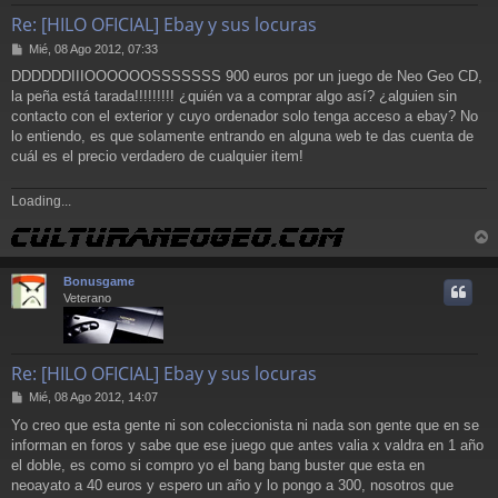
Re: [HILO OFICIAL] Ebay y sus locuras
M
Mié, 08 Ago 2012, 07:33
e
DDDDDDIIIOOOOOOSSSSSSS 900 euros por un juego de Neo Geo CD,
n
la peña está tarada!!!!!!!!! ¿quién va a comprar algo así? ¿alguien sin
s
a
contacto con el exterior y cuyo ordenador solo tenga acceso a ebay? No
j
lo entiendo, es que solamente entrando en alguna web te das cuenta de
e
cuál es el precio verdadero de cualquier item!
Loading...
r
r
Bonusgame
i
Veterano
Re: [HILO OFICIAL] Ebay y sus locuras
M
Mié, 08 Ago 2012, 14:07
e
Yo creo que esta gente ni son coleccionista ni nada son gente que en se
n
informan en foros y sabe que ese juego que antes valia x valdra en 1 año
s
a
el doble, es como si compro yo el bang bang buster que esta en
j
neoayato a 40 euros y espero un año y lo pongo a 300, nosotros que
e