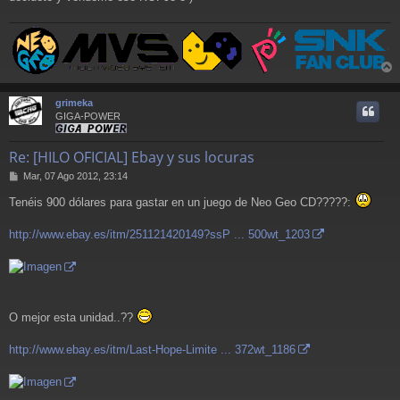
r
r
grimeka
i
GIGA-POWER
Re: [HILO OFICIAL] Ebay y sus locuras
M
Mar, 07 Ago 2012, 23:14
e
Tenéis 900 dólares para gastar en un juego de Neo Geo CD?????:
n
s
a
http://www.ebay.es/itm/251121420149?ssP ... 500wt_1203
j
e
O mejor esta unidad..??
http://www.ebay.es/itm/Last-Hope-Limite ... 372wt_1186