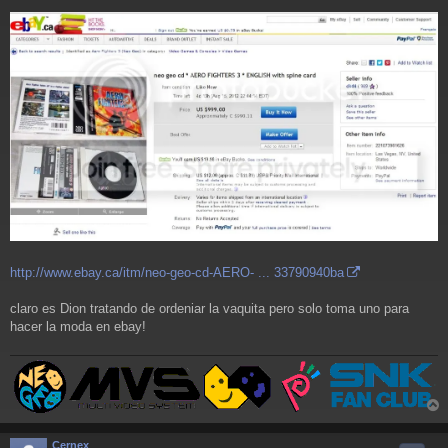
http://www.ebay.ca/itm/neo-geo-cd-AERO- ... 33790940ba
claro es Dion tratando de ordeniar la vaquita pero solo toma uno para
hacer la moda en ebay!
r
r
Cernex