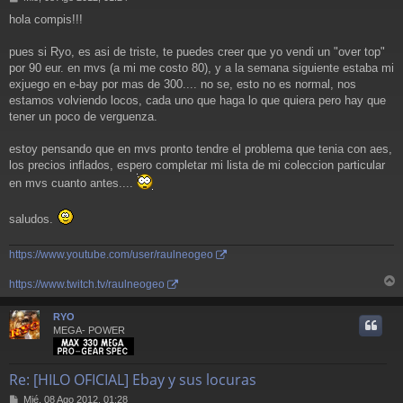
e
hola compis!!!
n
s
a
pues si Ryo, es asi de triste, te puedes creer que yo vendi un "over top"
j
por 90 eur. en mvs (a mi me costo 80), y a la semana siguiente estaba mi
e
exjuego en e-bay por mas de 300.... no se, esto no es normal, nos
estamos volviendo locos, cada uno que haga lo que quiera pero hay que
tener un poco de verguenza.
estoy pensando que en mvs pronto tendre el problema que tenia con aes,
los precios inflados, espero completar mi lista de mi coleccion particular
en mvs cuanto antes....
saludos.
https://www.youtube.com/user/raulneogeo
https://www.twitch.tv/raulneogeo
r
r
RYO
i
MEGA- POWER
Re: [HILO OFICIAL] Ebay y sus locuras
M
Mié, 08 Ago 2012, 01:28