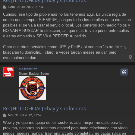
Re: [HILO OFICIAL] Ebay y sus locuras
M
Dom, 29 Jul 2012, 21:34
e
Curioso, ese tipo de problemas no los tenemos aqui. La unica regla de
n
oro es que siempre, SIEMPRE, pongas todos los detalles de tu direccion
s
a
posibles si se va a usar el servicio local. Los carteros son medio flojos y
j
NO VAN A BUSCAR tu direccion, asi que mas te vale poner entre calles
e
o estas amolado y SE VA A PERDER tu pedido.
Claro que otros servicios como UPS y FedEx si van esa "extra mile" y
buscaran tu domicilio... claro, a veces tardan meses en dar, pero
eventualmente dan.
r
r
mastamuzz
i
Bigger Badder Better
Re: [HILO OFICIAL] Ebay y sus locuras
M
Mar, 31 Jul 2012, 11:57
e
Wow y yo que me quejo de los customs aqui, mejor me callo para la
n
proxima, nosotros no tenemos arancel para nada relacionado con video
s
a
juegos, puedes mandar traer una arcade completa y no pagas nada en