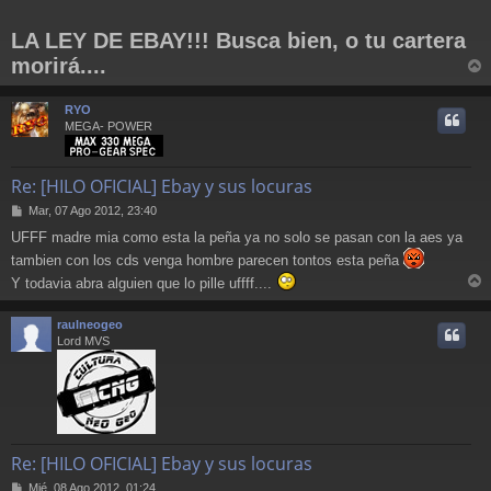
LA LEY DE EBAY!!! Busca bien, o tu cartera
morirá....
r
r
RYO
i
MEGA- POWER
Re: [HILO OFICIAL] Ebay y sus locuras
M
Mar, 07 Ago 2012, 23:40
e
UFFF madre mia como esta la peña ya no solo se pasan con la aes ya
n
s
tambien con los cds venga hombre parecen tontos esta peña
a
Y todavia abra alguien que lo pille uffff....
j
r
e
r
raulneogeo
i
Lord MVS
Re: [HILO OFICIAL] Ebay y sus locuras
M
Mié, 08 Ago 2012, 01:24