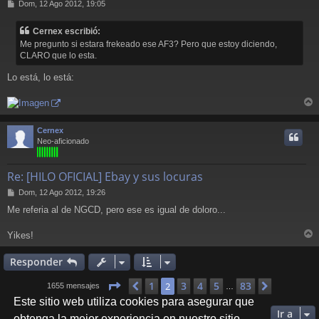
M
Dom, 12 Ago 2012, 19:05
e
n
Cernex escribió:
s
Me pregunto si estara frekeado ese AF3? Pero que estoy diciendo,
a
CLARO que lo esta.
j
e
Lo está, lo está:
r
r
Cernex
i
Neo-aficionado
Re: [HILO OFICIAL] Ebay y sus locuras
M
Dom, 12 Ago 2012, 19:26
e
Me referia al de NGCD, pero ese es igual de doloro...
n
s
a
Yikes!
r
j
e
r
Responder
i
Página
2
de
83
1
3
4
5
83
Anterior
2
Siguient
1655 mensajes
…
Este sitio web utiliza cookies para asegurar que
Ir a
obtenga la mejor experiencia en nuestro sitio