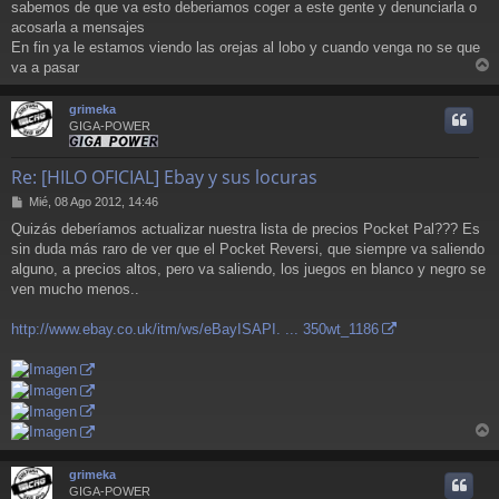
sabemos de que va esto deberiamos coger a este gente y denunciarla o
acosarla a mensajes
En fin ya le estamos viendo las orejas al lobo y cuando venga no se que
va a pasar
r
r
grimeka
i
GIGA-POWER
Re: [HILO OFICIAL] Ebay y sus locuras
M
Mié, 08 Ago 2012, 14:46
e
Quizás deberíamos actualizar nuestra lista de precios Pocket Pal??? Es
n
sin duda más raro de ver que el Pocket Reversi, que siempre va saliendo
s
a
alguno, a precios altos, pero va saliendo, los juegos en blanco y negro se
j
ven mucho menos..
e
http://www.ebay.co.uk/itm/ws/eBayISAPI. ... 350wt_1186
r
r
grimeka
i
GIGA-POWER