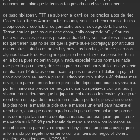
j
aduanas, no sabia que la teninan tan pesada en el viejo continente.
e
de paso hit-japan y TTF se subieron al carril de los precios altos de Neo
Geo en los ultimos 4 anios antes era muy sencillo obtener buenos titulos
a bajo costo y que hablar de yamatoku ese si se colgo de la liana de
Tarzan con los precios que tiene ahora, solia comprarle NG y Saturno
hace varios anios pero sus precios al dia de hoy son increibles e incluso
los que tienen puja no se por que la gente suele sobrepagar por articulos
que en otros listados estan en buy now mas baratos, esto me paso con
algunos hucards de PCengine que puje el otro dia y casi pense los tenia
en la bolsa pues no tenian caja ni nada especial titulos normales nada
rare pero llego un loco y de ser un precio normal por 5 titulos que yo creia
estaba bien 12 dolares como maximo pues empezo a 1 dollar la puja, el
tipo y otro loco se liaron a pujar al ultimo minuto y subio a 40 dolares mas
envio, eso para mi es na locura pero en fin deje de comprarle a yamatoku
por lo mismo sus precios de neo ya no son competitivos como antes, y
si aparte consideramos que hit japan te cobra todos los envios y luego te
reembolsa en lugar de mandarte una factura por todo, pues ahun que se
la pidas no te la manda te pide que le mandes un email para hacerte el
reembolso, cosa que no me agrado nada pues el reembolso me parece
mas como que lava dinero de alguna manera! por eso quiero que Llorenz
me venda su KOF 98 para hacerlo de mano a mano y por lo menos se
que el dinero es para el y no pagar a ebay pero si un poco a paypal pero
si lo mando por regalo no es tanto como si fuera por negocio! Llorenz
decidete y vendeme ese KOF98 8-)