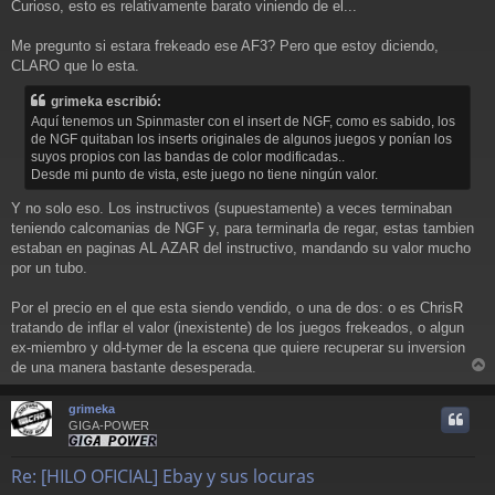
Curioso, esto es relativamente barato viniendo de el...
Me pregunto si estara frekeado ese AF3? Pero que estoy diciendo,
CLARO que lo esta.
grimeka escribió:
Aquí tenemos un Spinmaster con el insert de NGF, como es sabido, los
de NGF quitaban los inserts originales de algunos juegos y ponían los
suyos propios con las bandas de color modificadas..
Desde mi punto de vista, este juego no tiene ningún valor.
Y no solo eso. Los instructivos (supuestamente) a veces terminaban
teniendo calcomanias de NGF y, para terminarla de regar, estas tambien
estaban en paginas AL AZAR del instructivo, mandando su valor mucho
por un tubo.
Por el precio en el que esta siendo vendido, o una de dos: o es ChrisR
tratando de inflar el valor (inexistente) de los juegos frekeados, o algun
ex-miembro y old-tymer de la escena que quiere recuperar su inversion
de una manera bastante desesperada.
r
r
grimeka
i
GIGA-POWER
Re: [HILO OFICIAL] Ebay y sus locuras