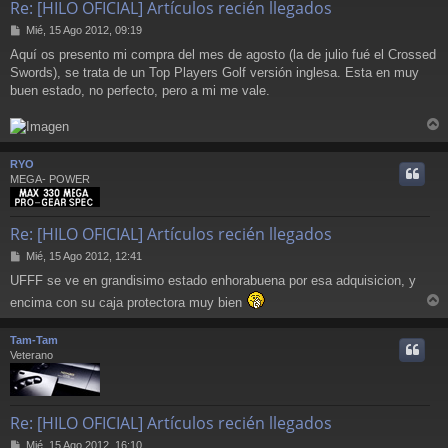
Re: [HILO OFICIAL] Artículos recién llegados
M
Mié, 15 Ago 2012, 09:19
e
Aquí os presento mi compra del mes de agosto (la de julio fué el Crossed
n
Swords), se trata de un Top Players Golf versión inglesa. Esta en muy
s
a
buen estado, no perfecto, pero a mi me vale.
j
e
r
r
RYO
i
MEGA- POWER
Re: [HILO OFICIAL] Artículos recién llegados
M
Mié, 15 Ago 2012, 12:41
e
UFFF se ve en grandisimo estado enhorabuena por esa adquisicion, y
n
s
encima con su caja protectora muy bien
a
r
j
r
Tam-Tam
e
i
Veterano
Re: [HILO OFICIAL] Artículos recién llegados
M
Mié, 15 Ago 2012, 16:10