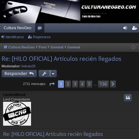
Cultura NeoGeo
Identificarse
Registrarse
or
de
eg
os
nti
ist
Cultura NeoGeo
Foro
General
General
fic
ra
Re: [HILO OFICIAL] Artículos recién llegados
ar
rs
Moderador:
hokuto29
Responder
se
e
Página
1
de
136
2
3
4
5
136
1
Siguiente
2711 mensajes
…
LlorensBlood
Lord Comandante
Re: [HILO OFICIAL] Artículos recién llegados