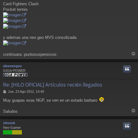
Card Fighters Clash
Pocket tennis
y ademas una neo geo MVS consolizada
continuara :puntosuspensivos:
r
r
alexneogeo
i
GIGA-POWER
Re: [HILO OFICIAL] Artículos recién llegados
M
Jue, 23 Ago 2012, 14:40
e
Muy guapas esas NGP, se ven en un estado barbaro
n
s
a
Saludos
j
r
e
r
sitosnk
i
Neo-Gamer