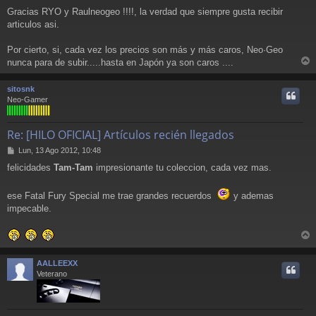
e
Gracias RYO y Raulneogeo !!!!, la verdad que siempre gusta recibir
n
articulos asi.
s
a
j
Por cierto, si, cada vez los precios son más y más caros, Neo·Geo
e
nunca para de subir.....hasta en Japón ya son caros ....
r
r
sitosnk
i
Neo-Gamer
Re: [HILO OFICIAL] Artículos recién llegados
M
Lun, 13 Ago 2012, 10:48
e
felicidades
Tam-Tam
impresionante tu coleccion, cada vez mas.
n
s
a
ese Fatal Fury Special me trae grandes recuerdos
y ademas
j
impecable.
e
r
r
AALLEEXX
i
Veterano