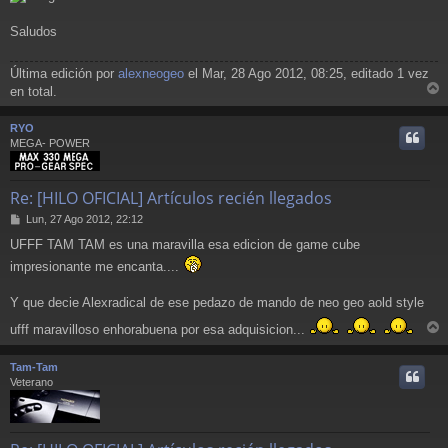
Saludos
Última edición por
alexneogeo
el Mar, 28 Ago 2012, 08:25, editado 1 vez
en total.
r
r
RYO
i
MEGA- POWER
Re: [HILO OFICIAL] Artículos recién llegados
M
Lun, 27 Ago 2012, 22:12
e
UFFF TAM TAM es una maravilla esa edicion de game cube
n
s
impresionante me encanta....
a
j
Y que decie Alexradical de ese pedazo de mando de neo geo aold style
e
ufff maravilloso enhorabuena por esa adquisicion...
r
r
Tam-Tam
i
Veterano