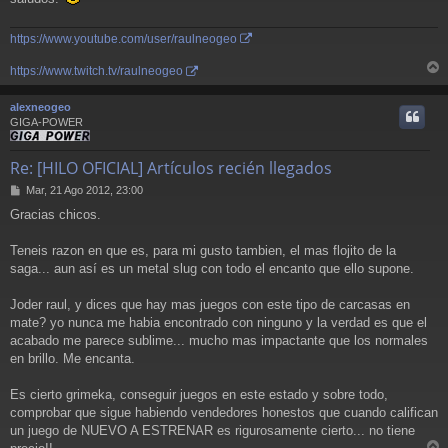
https://www.youtube.com/user/raulneogeo
https://www.twitch.tv/raulneogeo
r
r
alexneogeo
i
GIGA-POWER
Re: [HILO OFICIAL] Artículos recién llegados
M
Mar, 21 Ago 2012, 23:00
e
Gracias chicos.
n
s
a
Teneis razon en que es, para mi gusto tambien, el mas flojito de la
j
saga... aun así es un metal slug con todo el encanto que ello supone.
e
Joder raul, y dices que hay mas juegos con este tipo de carcasas en
mate? yo nunca me habia encontrado con ninguno y la verdad es que el
acabado me parece sublime... mucho mas impactante que los normales
en brillo. Me encanta.
Es cierto grimeka, conseguir juegos en este estado y sobre todo,
comprobar que sigue habiendo vendedores honestos que cuando califican
un juego de NUEVO A ESTRENAR es rigurosamente cierto... no tiene