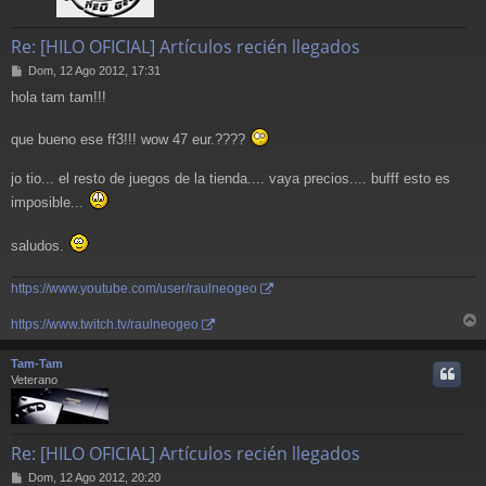
Re: [HILO OFICIAL] Artículos recién llegados
M
Dom, 12 Ago 2012, 17:31
e
hola tam tam!!!
n
s
a
que bueno ese ff3!!! wow 47 eur.????
j
e
jo tio... el resto de juegos de la tienda.... vaya precios.... bufff esto es
imposible...
saludos.
https://www.youtube.com/user/raulneogeo
https://www.twitch.tv/raulneogeo
r
r
Tam-Tam
i
Veterano
Re: [HILO OFICIAL] Artículos recién llegados
M
Dom, 12 Ago 2012, 20:20