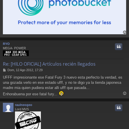
r
r
RYO
i
MEGA- POWER
Re: [HILO OFICIAL] Artículos recién llegados
M
Dom, 12 Ago 2012, 17:29
e
UFFF impresionante ese Fatal Fury 3 nuevo esta perfecto la verdad, es
n
una gozada verlo en ese estado ufff, y no te digo ya la tienda japonesa
s
a
madre mia quien pudiera estar alli ufff que pasada...
j
Enhorabuena por ese fatal fury...
e
r
r
raulneogeo
i
Lord MVS