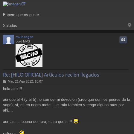
Espero que os guste
Saludos
r
r
raulneogeo
i
Lord MVS
Re: [HILO OFICIAL] Artículos recién llegados
M
Mar, 21 Ago 2012, 18:07
e
hola alex!!!
n
s
a
aunque el 4 (y el 5) no son de mi devocion (creo que son los peores de la
j
saga), si, es en negro mate.... el mio tambien y tengo alguno mas por
e
ahi....
aun asi.... buena compra, claro que si!!!
saludos.