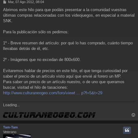
M
Mar, 07 Ago 2012, 08:04
e
Abrimos este hilo para que podáis presentar a la comunidad vuestras
n
últimas compras relacionadas con los videojuegos, en especial a material
s
a
SNK.
j
e
Para la publicación sólo os pedimos:
1º - Breve resumen del artículo: por qué lo has comprado, cuánto tiempo
llevabas detrás de él, etc.
2º - Imágenes que no excedan de 800x600.
Evitaremos hablar de precios en este hilo, el que tenga curiosidad por
saber el precio de un artículo visto aquí que envié al forero un MP.
Para saber un precio de un artículo nuestro, o de uno que queramos
buscar, visitad el hilo de tasaciones:
http://www.culturaneogeo.com/foro/viewt ... p?f=5&t=29
Loading...
r
r
Tam-Tam
i
Veterano