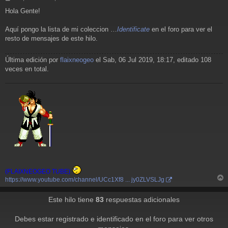
e
Hola Gente!
n
s
a
Aquí pongo la lista de mi coleccion …
Identificate
en el foro para ver el
j
resto de mensajes de este hilo.
e
Última edición por
flaixneogeo
el Sab, 06 Jul 2019, 18:17, editado 108
veces en total.
(FLAIXNEOGEO TUBE)
https://www.youtube.com/channel/UCc1Xf8 ... jy0ZLVSLJg
r
r
Este hilo tiene
83
respuestas adicionales
i
Debes estar registrado e identificado en el foro para ver otros