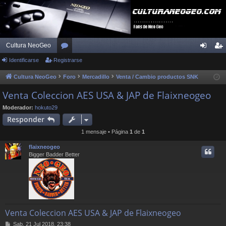
Cultura NeoGeo
Identificarse
Registrarse
or
de
eg
os
nti
ist
Cultura NeoGeo
Foro
Mercadillo
Venta / Cambio productos SNK
fic
ra
Venta Coleccion AES USA & JAP de Flaixneogeo
ar
rs
Moderador:
hokuto29
Responder
se
e
1 mensaje • Página
1
de
1
flaixneogeo
Bigger Badder Better
Venta Coleccion AES USA & JAP de Flaixneogeo
M
Sab, 21 Jul 2018, 23:38