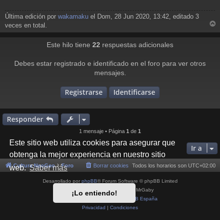
j
e
Última edición por
wakamaku
el Dom, 28 Jun 2020, 13:42, editado 3
veces en total.
r
r
Este hilo tiene
22
respuestas adicionales
i
Debes estar registrado e identificado en el foro para ver otros
mensajes.
Registrarse
Identificarse
Responder
1 mensaje • Página
1
de
1
Este sitio web utiliza cookies para asegurar que
Ir a
obtenga la mejor experiencia en nuestro sitio
Cultura NeoGeo
Foro
Borrar cookies
Todos los horarios son
UTC+02:00
web.
Saber más
Desarrollado por
phpBB
® Forum Software © phpBB Limited
Style por
Arty
- phpBB 3.3 por MrGaby
¡Lo entiendo!
Traducción al español por
phpBB España
Privacidad
|
Condiciones