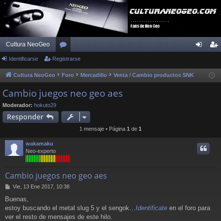
Cultura NeoGeo
Identificarse
Registrarse
or
de
eg
os
nti
ist
Cultura NeoGeo
Foro
Mercadillo
Venta / Cambio productos SNK
fic
ra
Cambio juegos neo geo aes
ar
rs
Moderador:
hokuto29
Responder
se
e
1 mensaje • Página
1
de
1
wakamaku
Neo-experto
Cambio juegos neo geo aes
M
Vie, 13 Ene 2017, 10:38
e
Buenas,
n
estoy buscando el metal slug 5 y el sengok…
Identificate
en el foro para
s
a
ver el resto de mensajes de este hilo.