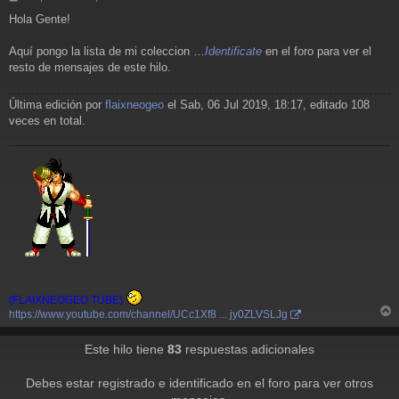
e
Hola Gente!
n
s
a
Aquí pongo la lista de mi coleccion …
Identificate
en el foro para ver el
j
resto de mensajes de este hilo.
e
Última edición por
flaixneogeo
el Sab, 06 Jul 2019, 18:17, editado 108
veces en total.
(FLAIXNEOGEO TUBE)
https://www.youtube.com/channel/UCc1Xf8 ... jy0ZLVSLJg
r
r
Este hilo tiene
83
respuestas adicionales
i
Debes estar registrado e identificado en el foro para ver otros