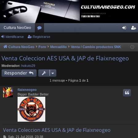
Cultura NeoGeo
Identificarse
Registrarse
or
de
eg
os
nti
ist
Cultura NeoGeo
Foro
Mercadillo
Venta / Cambio productos SNK
fic
ra
Venta Coleccion AES USA & JAP de Flaixneogeo
ar
rs
Moderador:
hokuto29
Responder
se
e
1 mensaje • Página
1
de
1
flaixneogeo
Bigger Badder Better
Venta Coleccion AES USA & JAP de Flaixneogeo
M
Sab, 21 Jul 2018, 23:38