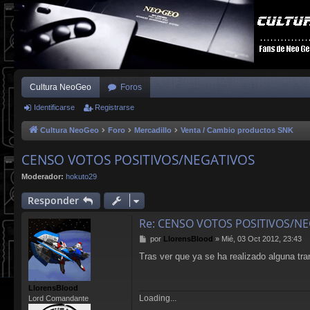
Cultura NeoGeo
Foros
Identificarse
Registrarse
Cultura NeoGeo
Foro
Mercadillo
Venta / Cambio productos SNK
CENSO VOTOS POSITIVOS/NEGATIVOS
Moderador:
hokuto29
Responder
Re: CENSO VOTOS POSITIVOS/N
M
por
LlorensBlood
»
Mié, 03 Oct 2012, 23:43
e
Tras ver que ya se ha realizado alguna t
n
s
a
LlorensBlood
j
Loading...
Lord Comandante
e