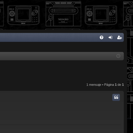
FA
de
eg
Q
nti
ist
fic
ra
ar
rs
se
e
1 mensaje • Página
1
de
1