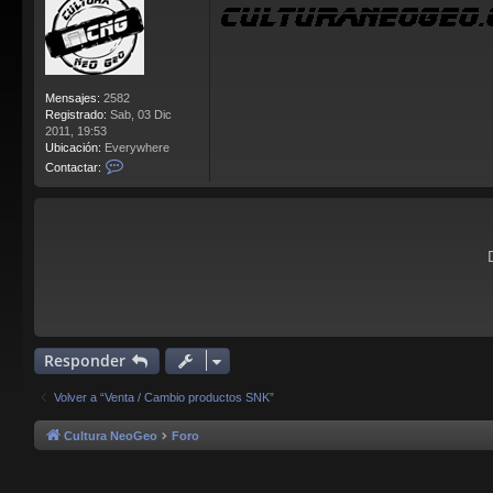
Mensajes:
2582
Registrado:
Sab, 03 Dic
2011, 19:53
Ubicación:
Everywhere
C
Contactar:
o
n
t
a
c
t
a
r
L
l
o
Responder
r
e
n
Volver a “Venta / Cambio productos SNK”
s
B
Cultura NeoGeo
Foro
l
o
o