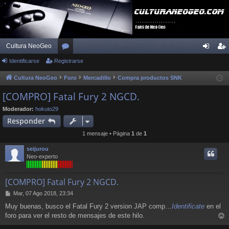
Cultura NeoGeo
Identificarse
Registrarse
or
de
eg
os
nti
ist
Cultura NeoGeo
Foro
Mercadillo
Compra productos SNK
fic
ra
[COMPRO] Fatal Fury 2 NGCD.
ar
rs
Moderador:
hokuto29
Responder
se
e
1 mensaje • Página
1
de
1
seijurou
Neo-experto
[COMPRO] Fatal Fury 2 NGCD.
M
Mar, 07 Ago 2018, 23:34
e
Muy buenas, busco el Fatal Fury 2 version JAP comp…
Identificate
en el
n
foro para ver el resto de mensajes de este hilo.
s
r
a