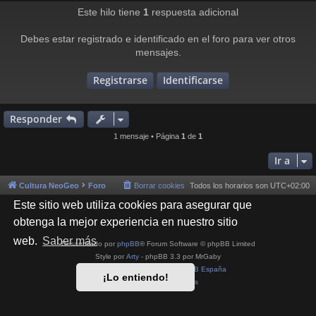
j
r
Este hilo tiene
1
respuesta adicional
e
i
Debes estar registrado e identificado en el foro para ver otros
mensajes.
Registrarse
Identificarse
Responder
1 mensaje • Página
1
de
1
Ir a
Cultura NeoGeo
Foro
Borrar cookies
Todos los horarios son
UTC+02:00
Este sitio web utiliza cookies para asegurar que
obtenga la mejor experiencia en nuestro sitio
web.
Saber más
Desarrollado por
phpBB
® Forum Software © phpBB Limited
Style por
Arty
- phpBB 3.3 por MrGaby
Traducción al español por
phpBB España
¡Lo entiendo!
Privacidad
|
Condiciones