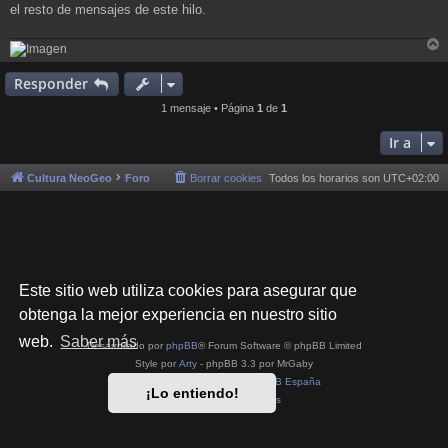
j
el resto de mensajes de este hilo.
e
r
r
Responder
i
1 mensaje • Página
1
de
1
Ir a
Cultura NeoGeo
Foro
Borrar cookies
Todos los horarios son
UTC+02:00
Este sitio web utiliza cookies para asegurar que
obtenga la mejor experiencia en nuestro sitio
web.
Saber más
Desarrollado por
phpBB
® Forum Software © phpBB Limited
Style por
Arty
- phpBB 3.3 por MrGaby
Traducción al español por
phpBB España
¡Lo entiendo!
Privacidad
|
Condiciones