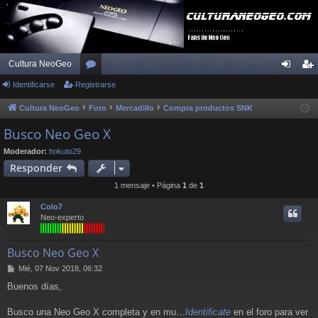
Cultura NeoGeo
Identificarse
Registrarse
or
de
eg
os
nti
ist
Cultura NeoGeo
Foro
Mercadillo
Compra productos SNK
fic
ra
Busco Neo Geo X
ar
rs
Moderador:
hokuto29
Responder
se
e
1 mensaje • Página
1
de
1
Colo7
Neo-experto
Busco Neo Geo X
M
Mié, 07 Nov 2018, 06:32
e
Buenos días,
n
s
a
Busco una Neo Geo X completa y en mu…
Identificate
en el foro para ver