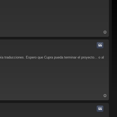
A
r
r
i
b
a
ía traducciones. Espero que Cupra pueda terminar el proyecto... o al
A
r
r
i
b
a