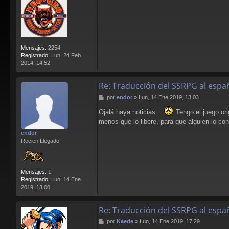
Mensajes:
2254
Registrado:
Lun, 24 Feb
2014, 14:52
Re: Traducción del SSRPG al espa
M
por
endor
»
Lun, 14 Ene 2019, 13:03
e
Ojalá haya noticias...
Tengo el juego ori
n
s
menos que lo libere, para que alguien lo con
a
endor
j
Recien Llegado
e
Mensajes:
1
Registrado:
Lun, 14 Ene
2019, 13:00
Re: Traducción del SSRPG al espa
M
por
Kaede
»
Lun, 14 Ene 2019, 17:29
e