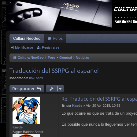
Cultura NeoGeo
Foros
Identificarse
Registrarse
Cultura NeoGeo
Foro
General
Noticias
Traducción del SSRPG al español
Moderador:
hokuto29
Responder
Re: Traducción del SSRPG al esp
M
por
Kaede
»
Vie, 20 Abr 2018, 10:53
e
Lo que ocurre es que se trata de un proyec
n
s
a
Es posible que nunca lo lleguemos ver te
Kaede
j
Bigger Badder Better
e