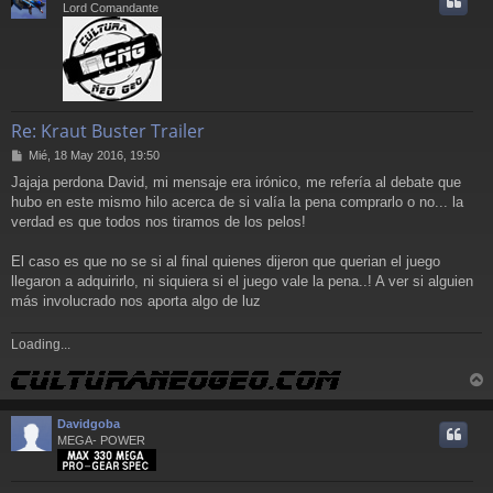
Lord Comandante
Re: Kraut Buster Trailer
M
Mié, 18 May 2016, 19:50
e
Jajaja perdona David, mi mensaje era irónico, me refería al debate que
n
hubo en este mismo hilo acerca de si valía la pena comprarlo o no... la
s
a
verdad es que todos nos tiramos de los pelos!
j
e
El caso es que no se si al final quienes dijeron que querian el juego
llegaron a adquirirlo, ni siquiera si el juego vale la pena..! A ver si alguien
más involucrado nos aporta algo de luz
Loading...
r
r
Davidgoba
i
MEGA- POWER