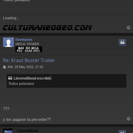
n
s
a
j
Loading...
e
r
r
Davidgoba
i
MEGA- POWER
Re: Kraut Buster Trailer
M
Mié, 18 May 2016, 17:15
e
n
LlorensBlood escribió:
s
Todos peleados
a
j
e
???
y los pagaron la pre-order??
r
r
LlorensBlood
i