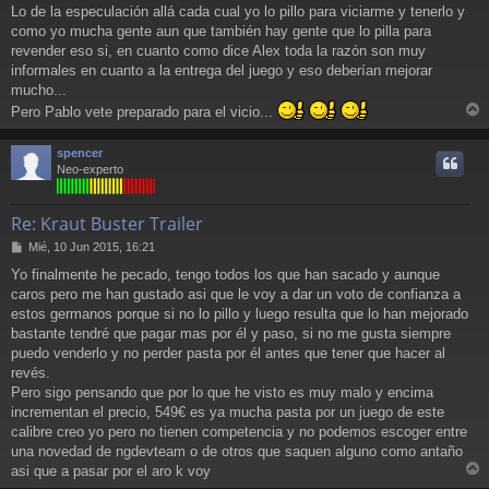
a
Lo de la especulación allá cada cual yo lo pillo para viciarme y tenerlo y
j
como yo mucha gente aun que también hay gente que lo pilla para
e
revender eso si, en cuanto como dice Alex toda la razón son muy
informales en cuanto a la entrega del juego y eso deberían mejorar
mucho...
Pero Pablo vete preparado para el vicio...
r
r
spencer
i
Neo-experto
Re: Kraut Buster Trailer
M
Mié, 10 Jun 2015, 16:21
e
Yo finalmente he pecado, tengo todos los que han sacado y aunque
n
caros pero me han gustado asi que le voy a dar un voto de confianza a
s
a
estos germanos porque si no lo pillo y luego resulta que lo han mejorado
j
bastante tendré que pagar mas por él y paso, si no me gusta siempre
e
puedo venderlo y no perder pasta por él antes que tener que hacer al
revés.
Pero sigo pensando que por lo que he visto es muy malo y encima
incrementan el precio, 549€ es ya mucha pasta por un juego de este
calibre creo yo pero no tienen competencia y no podemos escoger entre
una novedad de ngdevteam o de otros que saquen alguno como antaño
asi que a pasar por el aro k voy
r