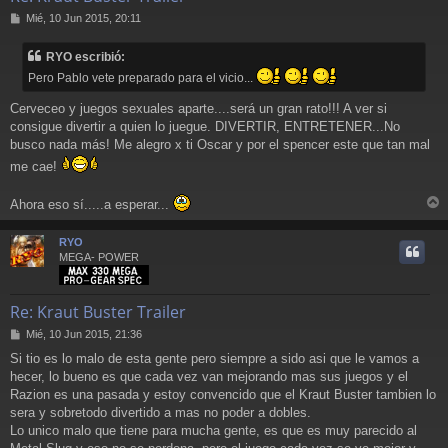
M
Mié, 10 Jun 2015, 20:11
e
n
RYO escribió:
s
a
Pero Pablo vete preparado para el vicio...
j
e
Cerveceo y juegos sexuales aparte....será un gran rato!!! A ver si
consigue divertir a quien lo juegue. DIVERTIR, ENTRETENER...No
busco nada más! Me alegro x ti Oscar y por el spencer este que tan mal
me cae!
Ahora eso sí.....a esperar...
r
r
RYO
i
MEGA- POWER
Re: Kraut Buster Trailer
M
Mié, 10 Jun 2015, 21:36
e
Si tio es lo malo de esta gente pero siempre a sido asi que le vamos a
n
hecer, lo bueno es que cada vez van mejorando mas sus juegos y el
s
a
Razion es una pasada y estoy convencido que el Kraut Buster tambien lo
j
sera y sobretodo divertido a mas no poder a dobles.
e
Lo unico malo que tiene para mucha gente, es que es muy parecido al