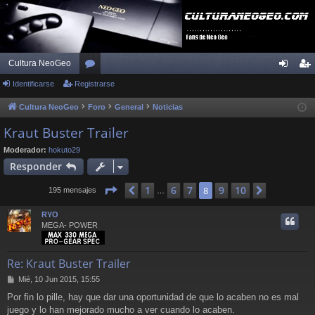
Cultura NeoGeo
Identificarse
Registrarse
or
de
eg
os
nti
ist
Cultura NeoGeo
Foro
General
Noticias
fic
ra
Kraut Buster Trailer
ar
rs
Moderador:
hokuto29
Responder
se
e
Página
8
de
10
1
6
7
9
10
Anterior
8
Siguiente
195 mensajes
…
RYO
MEGA- POWER
Re: Kraut Buster Trailer
M
Mié, 10 Jun 2015, 15:55
e
Por fin lo pille, hay que dar una oportunidad de que lo acaben no es mal
n
juego y lo han mejorado mucho a ver cuando lo acaben.
s