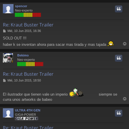
r
spencer
i
Neo-experto
Re: Kraut Buster Trailer
M
Mié, 10 Jun 2015, 16:36
e
SOLD OUT !!!
n
s
haber k se inventan ahora para sacar mas tirada y mas tajada
a
r
j
r
Bekimo
e
i
Neo-experto
Re: Kraut Buster Trailer
M
Mié, 10 Jun 2015, 18:50
e
n
s
El ilustrador que tienen vale un imperio
siempre se
a
curra unos artworks de babeo
j
r
e
r
ULTRA 4TH GEN
i
GIGA-POWER
Re: Kraut Buster Trailer