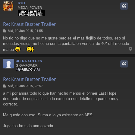
r
RYO
i
MEGA- POWER
Re: Kraut Buster Trailer
M
Mié, 10 Jun 2015, 21:55
e
No tio no digo que no me guste pero es el mas flojillo de todos, eso si
n
menudos vicios me hecho con la pantalla en vertical de 40" ufff menudo
s
a
mareo
...
j
r
e
r
ULTRA 4TH GEN
i
GIGA-POWER
Re: Kraut Buster Trailer
M
Mié, 10 Jun 2015, 23:57
e
a mí por ahora todo lo que han hecho menos el primer Last Hope
n
destructor de originales...todo excepto ese detalle me parece muy
s
a
correcto.
j
e
Me quedo con eso. Suma a lo ya existente en AES.
Jugarlos ha sido una gozada.