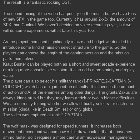
The result is a fantastic rocking OST.
The sound mixing of the video has priority on the music but we have tons
of new SFX in the game too. Currently it has around 2x-3x the amount of
SFX than Gunlord. We haven't decided on voice recordings yet, but we
will do some experiments with it later this year too.
As the project increased significantly in size and budget we decided to
introduce some kind of mission select structure to the game. So the
players can choose the length of the gaming session and the mission
parts themselves.
Kraut Buster can be played both as a short and sweet arcade experience
or a long more console like session. It also adds more variety and replay
value.
The player can also select his military rank (1-PRIVATE,2-CAPTAIN,3-
COLONEL) which has a big impact on difficulty. It influences the amount
of action and AI of the enemies among other things. The grunts/Zakus are
always kinda stupid but they may learn a trick or two in higher difficulties.
We are currently testing whether we allow difficulty selects for each sub
mission (kinda like in Death Smiles) or only global.
The video was captured at rank 2-CAPTAIN.
The wolf mask was designed for speed runners, it increases both
movement speed and weapon power. It's draw back is that it consumes
ammo faster, so it requires a more careful ammo/weapon management.