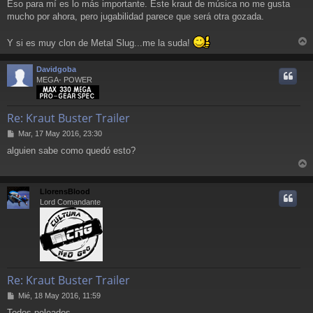
Eso para mí es lo más importante. Este kraut de música no me gusta
mucho por ahora, pero jugabilidad parece que será otra gozada.
Y si es muy clon de Metal Slug...me la suda!
r
r
Davidgoba
i
MEGA- POWER
Re: Kraut Buster Trailer
M
Mar, 17 May 2016, 23:30
e
alguien sabe como quedó esto?
n
s
r
a
j
r
LlorensBlood
e
i
Lord Comandante
Re: Kraut Buster Trailer
M
Mié, 18 May 2016, 11:59
e
Todos peleados