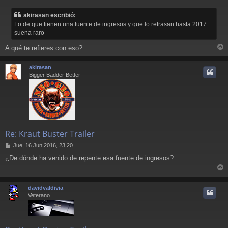
e
n
akirasan escribió:
s
Lo de que tienen una fuente de ingresos y que lo retrasan hasta 2017
a
suena raro
j
e
A qué te refieres con eso?
r
r
akirasan
i
Bigger Badder Better
Re: Kraut Buster Trailer
M
Jue, 16 Jun 2016, 23:20
e
¿De dónde ha venido de repente esa fuente de ingresos?
n
s
r
a
j
r
davidvaldivia
e
i
Veterano