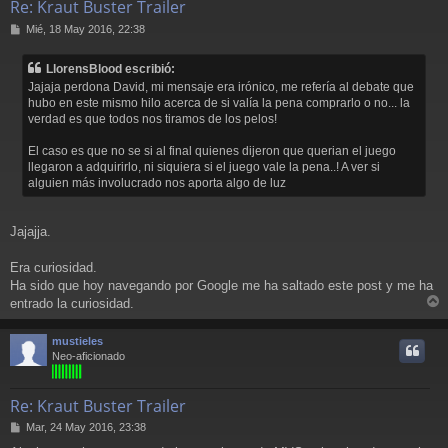
Re: Kraut Buster Trailer
M
Mié, 18 May 2016, 22:38
e
n
LlorensBlood escribió:
s
Jajaja perdona David, mi mensaje era irónico, me refería al debate que
a
hubo en este mismo hilo acerca de si valía la pena comprarlo o no... la
j
verdad es que todos nos tiramos de los pelos!
e
El caso es que no se si al final quienes dijeron que querian el juego
llegaron a adquirirlo, ni siquiera si el juego vale la pena..! A ver si
alguien más involucrado nos aporta algo de luz
Jajajja.
Era curiosidad.
Ha sido que hoy navegando por Google me ha saltado este post y me ha
entrado la curiosidad.
r
r
mustieles
i
Neo-aficionado
Re: Kraut Buster Trailer
M
Mar, 24 May 2016, 23:38
e