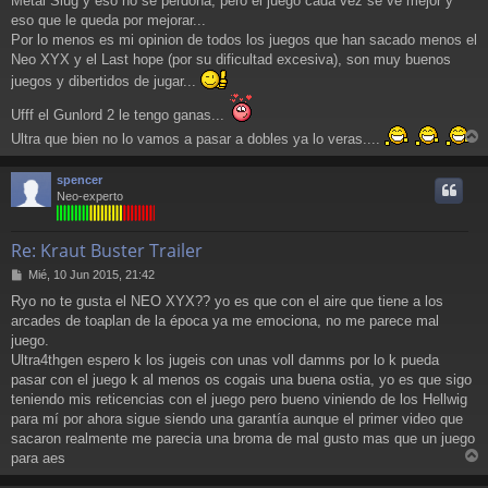
Metal Slug y eso no se perdona, pero el juego cada vez se ve mejor y
eso que le queda por mejorar...
Por lo menos es mi opinion de todos los juegos que han sacado menos el
Neo XYX y el Last hope (por su dificultad excesiva), son muy buenos
juegos y dibertidos de jugar...
Ufff el Gunlord 2 le tengo ganas...
Ultra que bien no lo vamos a pasar a dobles ya lo veras....
r
r
spencer
i
Neo-experto
Re: Kraut Buster Trailer
M
Mié, 10 Jun 2015, 21:42
e
Ryo no te gusta el NEO XYX?? yo es que con el aire que tiene a los
n
arcades de toaplan de la época ya me emociona, no me parece mal
s
a
juego.
j
Ultra4thgen espero k los jugeis con unas voll damms por lo k pueda
e
pasar con el juego k al menos os cogais una buena ostia, yo es que sigo
teniendo mis reticencias con el juego pero bueno viniendo de los Hellwig
para mí por ahora sigue siendo una garantía aunque el primer video que
sacaron realmente me parecia una broma de mal gusto mas que un juego
para aes
r