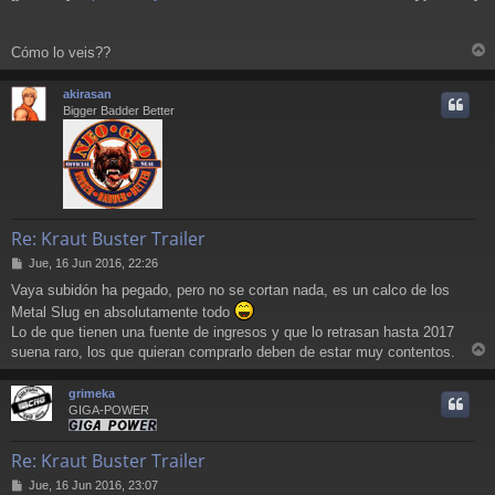
Cómo lo veis??
r
r
akirasan
i
Bigger Badder Better
Re: Kraut Buster Trailer
M
Jue, 16 Jun 2016, 22:26
e
Vaya subidón ha pegado, pero no se cortan nada, es un calco de los
n
Metal Slug en absolutamente todo
s
a
Lo de que tienen una fuente de ingresos y que lo retrasan hasta 2017
j
suena raro, los que quieran comprarlo deben de estar muy contentos.
e
r
r
grimeka
i
GIGA-POWER
Re: Kraut Buster Trailer
M
Jue, 16 Jun 2016, 23:07