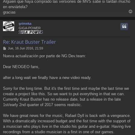
Alguien que haya comprado las versiones de MVS sabe si tardan mucho
n
en enviártela?
s
a
gracias
r
j
e
r
grimeka
i
GIGA-POWER
Re: Kraut Buster Trailer
M
Jue, 16 Jun 2016, 21:59
e
Nueva actualización por parte de NG:Dev.team:
n
s
a
Dear NEOGEO fans,
j
e
after a long wait we finally have a new video ready.
Sorry for the long time. But it's the first time and maybe the last time we
create a project like this. So we want to put everything in that we can.
Currently Kraut Buster has no release date, but a release in the late
1st/early 2nd quarter of 2017 seems realistic.
We have great news for the music, Rafael Dyll is back with a vengeance.
With a dramatically increased budget and the fist time with the support of
a musician who plays live in the studio his guitar and e-guitar. Having live
recordings from a studio musician is a first in one of our games.