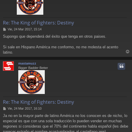
Re: The King of Fighters: Destiny
M
Vie, 24 Mar 2017, 15:14
e
Supongo que dependerá del éxito que tenga en otros paises.
n
s
a
Si sale en Hispano América me conformo, no me molesta el acento
j
latino.
e
r
r
mastamuzz
i
Bigger Badder Better
Re: The King of Fighters: Destiny
M
Vie, 24 Mar 2017, 16:10
e
Ja no en la mayor parte de latino América no los conocen es de nicho, lo
n
especial es que con una sola traducción lo pueden vender en muchas
s
a
regiones si consideras que el 70% del continente habla español (les debe
j
parecer extraño el nombre acostumbrados al castellano jeje)