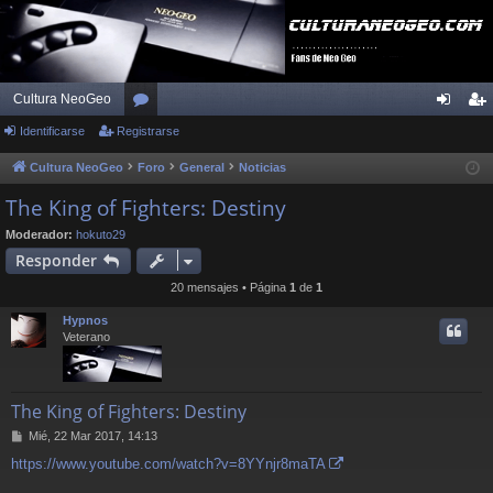
Cultura NeoGeo
Identificarse
Registrarse
or
de
eg
os
nti
ist
Cultura NeoGeo
Foro
General
Noticias
fic
ra
The King of Fighters: Destiny
ar
rs
Moderador:
hokuto29
Responder
se
e
20 mensajes • Página
1
de
1
Hypnos
Veterano
The King of Fighters: Destiny
M
Mié, 22 Mar 2017, 14:13
e
https://www.youtube.com/watch?v=8YYnjr8maTA
n
s