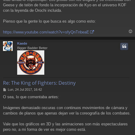
Geese y de telón de fondo la incorporación de Kyo en el universo KOF
con la leyenda de Orochi incluida.
Pienso que la gente lo que busca es algo como esto:
https://www.youtube.com/watch?v=sfyQnTnbeaE
r
r
Kaede
i
Bigger Badder Better
Re: The King of Fighters: Destiny
M
Lun, 24 Jul 2017, 16:42
e
O sea, lo que comentaba antes:
n
s
a
Imágenes demasiado oscuras con continuos movimientos de cámara y
j
cambios de planos que apenas dejan ver la coreografía de los combates.
e
Vale que los gráficos en 3D y las animaciones son más espectaculares
pero no, a mi forma de ver es mejor como está.