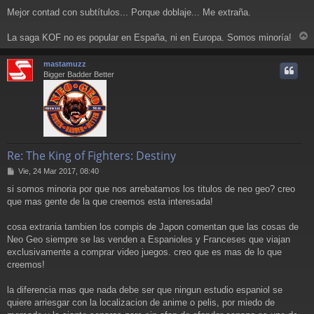
e
Mejor contad con subtítulos... Porque doblaje... Me extraña.
n
s
a
La saga KOF no es popular en España, ni en Europa. Somos minoría!
r
j
e
r
mastamuzz
i
Bigger Badder Better
Re: The King of Fighters: Destiny
M
Vie, 24 Mar 2017, 08:40
e
si somos minoria por que nos arrebatamos los titulos de neo geo? creo
n
que mas gente de la que creemos esta interesada!
s
a
j
cosa extrania tambien los compis de Japon comentan que las cosas de
e
Neo Geo siempre se las venden a Espanioles y Franceses que viajan
exclusivamente a comprar video juegos. creo que es mas de lo que
creemos!
la diferencia mas que nada debe ser que ningun estudio espaniol se
quiere arriesgar con la localizacion de anime o pelis, por miedo de