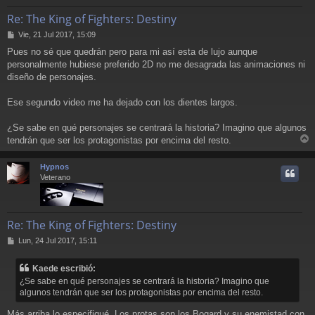
Re: The King of Fighters: Destiny
M
Vie, 21 Jul 2017, 15:09
e
Pues no sé que quedrán pero para mi así esta de lujo aunque
n
personalmente hubiese preferido 2D no me desagrada las animaciones ni
s
a
diseño de personajes.
j
e
Ese segundo video me ha dejado con los dientes largos.
¿Se sabe en qué personajes se centrará la historia? Imagino que algunos
tendrán que ser los protagonistas por encima del resto.
r
r
Hypnos
i
Veterano
Re: The King of Fighters: Destiny
M
Lun, 24 Jul 2017, 15:11
e
n
Kaede escribió:
s
¿Se sabe en qué personajes se centrará la historia? Imagino que
a
algunos tendrán que ser los protagonistas por encima del resto.
j
e
Más arriba lo especifiqué. Los protas son los Bogard y su enemistad con