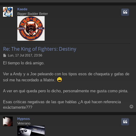
r
r
Kaede
i
Bigger Badder Better
Re: The King of Fighters: Destiny
M
Lun, 17 Jul 2017, 23:56
e
El tiempo lo dirá amigo.
n
s
a
Ver a Andy y a Joe peleando con los tipos esos de chaqueta y gafas de
j
sol me ha recordado a Matrix.
e
A ver en qué queda pero lo dicho, personalmente me gusta como pinta.
Esas críticas negativas de las que hablas ¿A qué hacen referencia
exáctamente???
r
r
Hypnos
i
Veterano