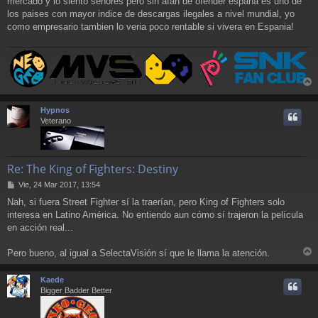
mercado y lo siento senores pero sin afan de ofender espana es uno de
los paises con mayor indice de descargas ilegales a nivel mundial, yo
como empresario tambien lo veria poco rentable si vivera en Espania!
r
r
Hypnos
i
Veterano
Re: The King of Fighters: Destiny
M
Vie, 24 Mar 2017, 13:54
e
Nah, si fuera Street Fighter sí la traerían, pero King of Fighters solo
n
interesa en Latino América. No entiendo aun cómo sí trajeron la película
s
a
en acción real...
j
e
Pero bueno, al igual a SelectaVisión sí que le llama la atención.
r
r
Kaede
i
Bigger Badder Better