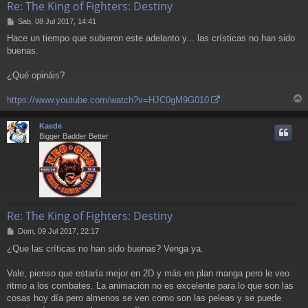
Re: The King of Fighters: Destiny
M
Sab, 08 Jul 2017, 14:41
e
Hace un tiempo que subieron este adelanto y... las crísticas no han sido
n
buenas.
s
a
j
¿Qué opináis?
e
https://www.youtube.com/watch?v=HJC0gM9G010
r
r
Kaede
i
Bigger Badder Better
Re: The King of Fighters: Destiny
M
Dom, 09 Jul 2017, 22:17
e
¿Que las críticas no han sido buenas? Venga ya.
n
s
a
Vale, pienso que estaría mejor en 2D y más en plan manga pero le veo
j
ritmo a los combates. La animación no es excelente para lo que son las
e
cosas hoy día pero almenos se ven como son las peleas y se puede