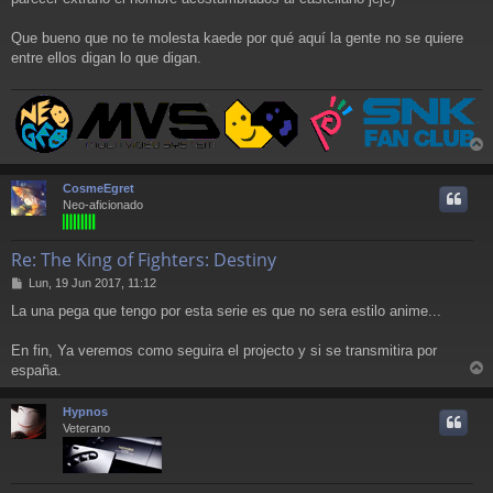
e
Que bueno que no te molesta kaede por qué aquí la gente no se quiere
entre ellos digan lo que digan.
r
r
CosmeEgret
i
Neo-aficionado
Re: The King of Fighters: Destiny
M
Lun, 19 Jun 2017, 11:12
e
La una pega que tengo por esta serie es que no sera estilo anime...
n
s
a
En fin, Ya veremos como seguira el projecto y si se transmitira por
j
españa.
e
r
r
Hypnos
i
Veterano