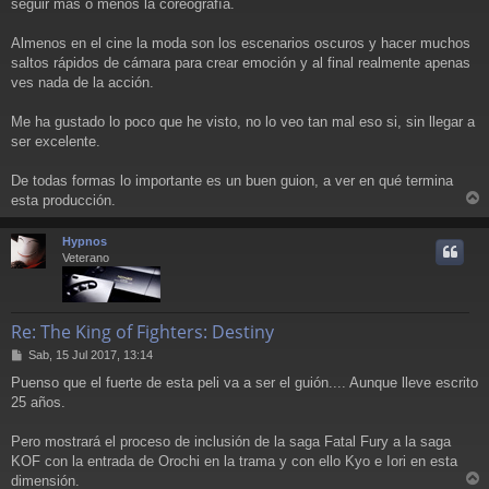
seguir más o menos la coreografía.
Almenos en el cine la moda son los escenarios oscuros y hacer muchos
saltos rápidos de cámara para crear emoción y al final realmente apenas
ves nada de la acción.
Me ha gustado lo poco que he visto, no lo veo tan mal eso si, sin llegar a
ser excelente.
De todas formas lo importante es un buen guion, a ver en qué termina
esta producción.
r
r
Hypnos
i
Veterano
Re: The King of Fighters: Destiny
M
Sab, 15 Jul 2017, 13:14
e
Puenso que el fuerte de esta peli va a ser el guión.... Aunque lleve escrito
n
25 años.
s
a
j
Pero mostrará el proceso de inclusión de la saga Fatal Fury a la saga
e
KOF con la entrada de Orochi en la trama y con ello Kyo e Iori en esta
dimensión.