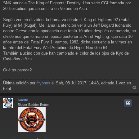
a
SNK anuncia The King of Fighters: Destiny. Una serie CGI formada por
j
20 Episodios que se emitirá en Verano en Asia.
e
Según veo en el vídeo, la trama va desde el King of Fighters 92 (Fatal
Fury) al 94 (Rugal). Me llama la atención ver a un Jeff Bogard luchando
contra Geese con la apariencia que tenía 10 años después de matarlo, no
olvidemos que lo mató en época posterior al Art of Fighting, que data 10
años antes del Fatal Fury 1, vamos, 1982, dicha secuencia la vimos en
la Intro del Fatal Fury Wild Ambition de Hyper Neo Geo 64.
También alucino con que han cambiado el color de los ojos de Kyo de
Castaños a Azul...
Qué os parece?
Última edición por
Hypnos
el Sab, 08 Jul 2017, 14:43, editado 1 vez en
total.
r
r
Kaede
i
Bigger Badder Better