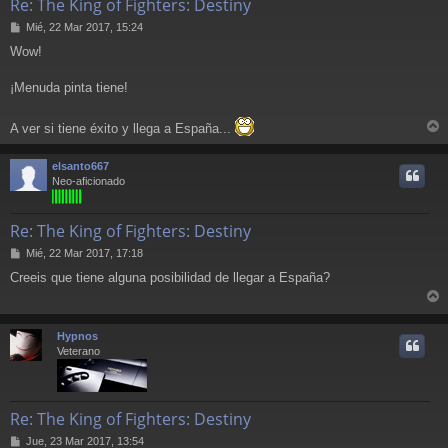
Re: The King of Fighters: Destiny
M
Mié, 22 Mar 2017, 15:24
e
Wow!
n
s
a
¡Menuda pinta tiene!
j
e
A ver si tiene éxito y llega a España...
r
r
elsanto667
i
Neo-aficionado
Re: The King of Fighters: Destiny
M
Mié, 22 Mar 2017, 17:18
e
Creeis que tiene alguna posibilidad de llegar a España?
n
s
r
a
j
r
Hypnos
e
i
Veterano
Re: The King of Fighters: Destiny
M
Jue, 23 Mar 2017, 13:54