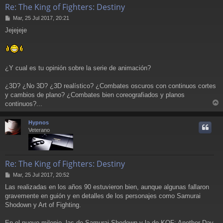
Re: The King of Fighters: Destiny
M
Mar, 25 Jul 2017, 20:21
e
Jejejeje
n
s
a
j
e
¿Y cual es tu opinión sobre la serie de animación?
¿3D? ¿No 3D? ¿3D realístico? ¿Combates oscuros con continuos cortes
y cambios de plano? ¿Combates bien coreografiados y planos
continuos?...
r
r
Hypnos
i
Veterano
Re: The King of Fighters: Destiny
M
Mar, 25 Jul 2017, 20:52
e
Las realizadas en los años 90 estuvieron bien, aunque algunas fallaron
n
gravemente en guión y en detalles de los personajes como Samurai
s
a
Shodown y Art of Fighting.
j
e
En el nuevo milenio, las de Samurai Shodown y la de KOF: Another Day