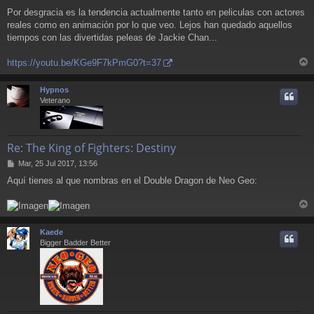
Por desgracia es la tendencia actualmente tanto en peliculas con actores
reales como en animación por lo que veo. Lejos han quedado aquellos
tiempos con las divertidas peleas de Jackie Chan...
https://youtu.be/KGe9F7kPmG0?t=37
r
r
Hypnos
i
Veterano
Re: The King of Fighters: Destiny
M
Mar, 25 Jul 2017, 13:56
e
Aquí tienes al que nombras en el Double Dragon de Neo Geo:
n
s
a
r
j
e
r
Kaede
i
Bigger Badder Better