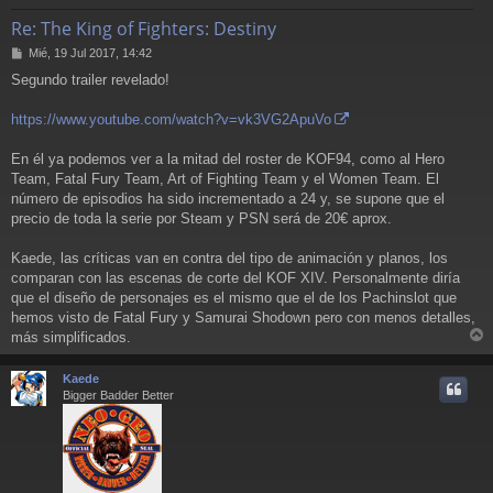
Re: The King of Fighters: Destiny
M
Mié, 19 Jul 2017, 14:42
e
Segundo trailer revelado!
n
s
a
https://www.youtube.com/watch?v=vk3VG2ApuVo
j
e
En él ya podemos ver a la mitad del roster de KOF94, como al Hero
Team, Fatal Fury Team, Art of Fighting Team y el Women Team. El
número de episodios ha sido incrementado a 24 y, se supone que el
precio de toda la serie por Steam y PSN será de 20€ aprox.
Kaede, las críticas van en contra del tipo de animación y planos, los
comparan con las escenas de corte del KOF XIV. Personalmente diría
que el diseño de personajes es el mismo que el de los Pachinslot que
hemos visto de Fatal Fury y Samurai Shodown pero con menos detalles,
más simplificados.
r
r
Kaede
i
Bigger Badder Better