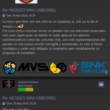
Re: NEOGEO MINI UNBOXING
M
Sab, 04 Ago 2018, 16:28
e
Lo único que tiene ese aes mini es un raspberry pi, snk ya te dio el
n
neogeo x
s
a
Por este motivo muchas veces se quedan con sus ediciones especiales
j
solo para Japón pues occidente no sabe apreciar los adornos
e
conmemorativos como las consolas mini, son solo representaciones del
pasado no una nueva versión corregida y aumentada, es solo el factor
nostálgico y nadie está obligado a comprarlos pero extrañamente se
evaporan de inmediato.
r
r
saigononindou
i
Neo-Gamer
Re: NEOGEO MINI UNBOXING
M
Dom, 05 Ago 2018, 02:25
e
Neo geo x por dios......