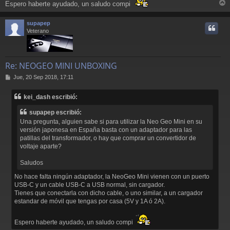
Espero haberte ayudado, un saludo compi
r
r
supapep
i
Veterano
Re: NEOGEO MINI UNBOXING
M
Jue, 20 Sep 2018, 17:11
e
n
kei_dash escribió:
s
a
supapep escribió:
j
Una pregunta, alguien sabe si para utilizar la Neo Geo Mini en su
e
versión japonesa en España basta con un adaptador para las
patillas del transformador, o hay que comprar un convertidor de
voltaje aparte?
Saludos
No hace falta ningún adaptador, la NeoGeo Mini vienen con un puerto
USB-C y un cable USB-C a USB normal, sin cargador.
Tienes que conectarla con dicho cable, o uno similar, a un cargador
estandar de móvil que tengas por casa (5V y 1A ó 2A).
Espero haberte ayudado, un saludo compi