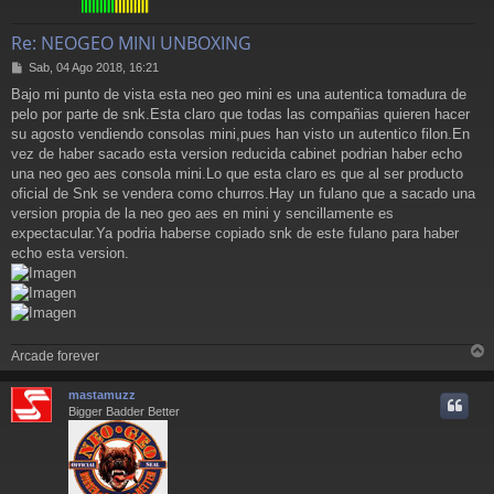
Re: NEOGEO MINI UNBOXING
M
Sab, 04 Ago 2018, 16:21
e
Bajo mi punto de vista esta neo geo mini es una autentica tomadura de
n
pelo por parte de snk.Esta claro que todas las compañias quieren hacer
s
a
su agosto vendiendo consolas mini,pues han visto un autentico filon.En
j
vez de haber sacado esta version reducida cabinet podrian haber echo
e
una neo geo aes consola mini.Lo que esta claro es que al ser producto
oficial de Snk se vendera como churros.Hay un fulano que a sacado una
version propia de la neo geo aes en mini y sencillamente es
expectacular.Ya podria haberse copiado snk de este fulano para haber
echo esta version.
Arcade forever
r
r
mastamuzz
i
Bigger Badder Better