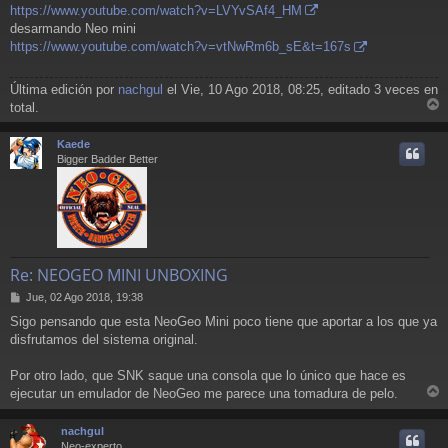
j
https://www.youtube.com/watch?v=LVYvSAf4_HM
e
desarmando Neo mini
https://www.youtube.com/watch?v=vtNwRm6b_sE&t=167s
Última edición por
nachgul
el Vie, 10 Ago 2018, 08:25, editado 3 veces en
total.
r
r
Kaede
i
Bigger Badder Better
Re: NEOGEO MINI UNBOXING
M
Jue, 02 Ago 2018, 19:38
e
Sigo pensando que esta NeoGeo Mini poco tiene que aportar a los que ya
n
disfrutamos del sistema original.
s
a
j
Por otro lado, que SNK saque una consola que lo único que hace es
e
ejecutar un emulador de NeoGeo me parece una tomadura de pelo.
r
r
nachgul
i
Neo-experto