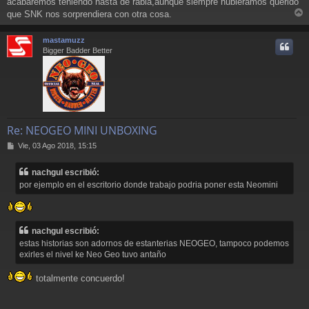
a
acabaremos teniendo hasta de rabia,aunque siempre hubieramos querido
j
que SNK nos sorprendiera con otra cosa.
e
r
r
mastamuzz
i
Bigger Badder Better
Re: NEOGEO MINI UNBOXING
M
Vie, 03 Ago 2018, 15:15
e
n
nachgul escribió:
s
por ejemplo en el escritorio donde trabajo podria poner esta Neomini
a
j
e
nachgul escribió:
estas historias son adornos de estanterias NEOGEO, tampoco podemos
exirles el nivel ke Neo Geo tuvo antaño
totalmente concuerdo!