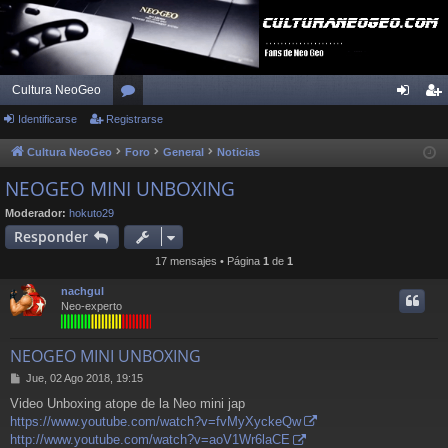
Cultura NeoGeo
Identificarse
Registrarse
or
de
eg
os
nti
ist
Cultura NeoGeo
Foro
General
Noticias
fic
ra
NEOGEO MINI UNBOXING
ar
rs
Moderador:
hokuto29
Responder
se
e
17 mensajes • Página
1
de
1
nachgul
Neo-experto
NEOGEO MINI UNBOXING
M
Jue, 02 Ago 2018, 19:15
e
Video Unboxing atope de la Neo mini jap
n
https://www.youtube.com/watch?v=fvMyXyckeQw
s
a
http://www.youtube.com/watch?v=aoV1Wr6laCE