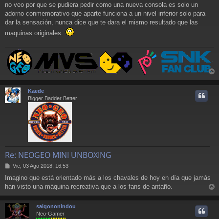
no veo por que se pudiera pedir como una nueva consola es solo un
adorno conmemorativo que aparte funciona a un nivel inferior solo para
dar la sensación, nunca dice que te dara el mismo resultado que las
maquinas originales.
r
r
Kaede
i
Bigger Badder Better
Re: NEOGEO MINI UNBOXING
M
Vie, 03 Ago 2018, 16:53
e
Imagino que está orientado más a los chavales de hoy en día que jamás
n
han visto una máquina recreativa que a los fans de antaño.
s
r
a
j
r
saigononindou
e
i
Neo-Gamer