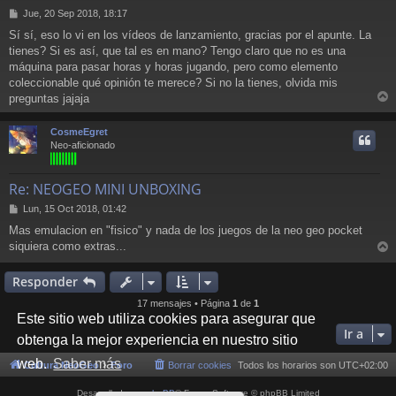
M
Jue, 20 Sep 2018, 18:17
e
Sí sí, eso lo vi en los vídeos de lanzamiento, gracias por el apunte. La
n
tienes? Si es así, que tal es en mano? Tengo claro que no es una
s
a
máquina para pasar horas y horas jugando, pero como elemento
j
coleccionable qué opinión te merece? Si no la tienes, olvida mis
e
preguntas jajaja
r
r
CosmeEgret
i
Neo-aficionado
Re: NEOGEO MINI UNBOXING
M
Lun, 15 Oct 2018, 01:42
e
Mas emulacion en "fisico" y nada de los juegos de la neo geo pocket
n
siquiera como extras...
s
r
a
j
r
Responder
e
i
17 mensajes • Página
1
de
1
Este sitio web utiliza cookies para asegurar que
Ir a
obtenga la mejor experiencia en nuestro sitio
web.
Saber más
Cultura NeoGeo
Foro
Borrar cookies
Todos los horarios son
UTC+02:00
Desarrollado por
phpBB
® Forum Software © phpBB Limited