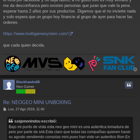
me da desconfianza pero existen personas que juran que vale la pena
esperar hasta 2 años por sus productos. Digamos que el no invierte nada
y solo espera que un grupo hoy financie al grupo de ayer para hacer las
ordenes.
https://www.multigamesystem.com/
que cada quien decida.
r
r
Blackhawks88
i
Neo-Gamer
Re: NEOGEO MINI UNBOXING
M
Lun, 27 Ago 2018, 11:40
e
n
saigononindou escribió:
s
Bajo mi punto de vista esta neo geo mini es una autentica tomadura de
a
pelo por parte de snk.Esta claro que todas las compañias quieren hacer
j
su agosto vendiendo consolas mini,pues han visto un autentico filon.En
e