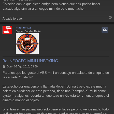
n
Coincido con lo que dices amigo,pero pienso que snk podria haber
s
a
sacado algo similar ala neogeo mini de este muchacho.
j
e
Arcade forever
r
r
mastamuzz
i
Bigger Badder Better
Re: NEOGEO MINI UNBOXING
M
Dom, 05 Ago 2018, 03:59
e
Para los que les gusto el AES mini un consejo en palabra de chiquito de
n
la calzada "cuidadin"
s
a
j
Esta echo por una persona llamada Robert Dunnart pero existe mucha
e
polemica alrededor de este persona, tiene una "compañía" multi game
system y algunos recordaran que tuvo un Kickstarter y nunca regreso el
dinero o mando el objeto.
Si entran en su pagina web solo tiene enlaces pero no vende nada, todo
lo filtra por facebook y no deja rastro, a mi gusto eso es muy extraño y