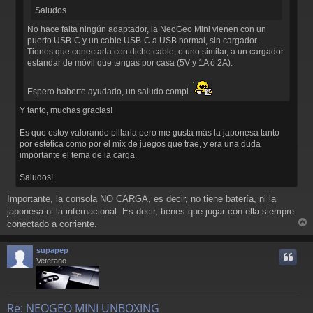
Saludos
No hace falta ningún adaptador, la NeoGeo Mini vienen con un
puerto USB-C y un cable USB-C a USB normal, sin cargador.
Tienes que conectarla con dicho cable, o uno similar, a un cargador
estandar de móvil que tengas por casa (5V y 1A ó 2A).
Espero haberte ayudado, un saludo compi
Y tanto, muchas gracias!
Es que estoy valorando pillarla pero me gusta más la japonesa tanto
por estética como por el mix de juegos que trae, y era una duda
importante el tema de la carga.
Saludos!
Importante, la consola NO CARGA, es decir, no tiene batería, ni la
japonesa ni la internacional. Es decir, tienes que jugar con ella siempre
conectado a corriente.
r
r
supapep
i
Veterano
Re: NEOGEO MINI UNBOXING