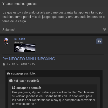
Y tanto, muchas gracias!
Es que estoy valorando pillarla pero me gusta más la japonesa tanto por
estética como por el mix de juegos que trae, y era una duda importante el
tema de la carga.
Saludos!
r
r
kei_dash
i
Veterano
Re: NEOGEO MINI UNBOXING
M
Jue, 20 Sep 2018, 17:15
e
n
supapep escribió:
s
a
kei_dash escribió:
j
e
supapep escribió:
Una pregunta, alguien sabe si para utilizar la Neo Geo Mini en
su versión japonesa en España basta con un adaptador para
las patillas del transformador, o hay que comprar un convertidor
de voltaje aparte?