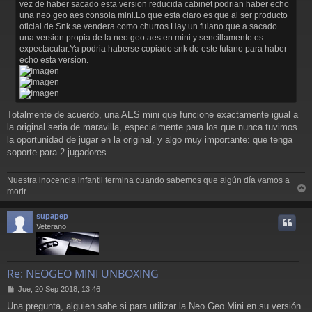
vez de haber sacado esta version reducida cabinet podrian haber echo
una neo geo aes consola mini.Lo que esta claro es que al ser producto
oficial de Snk se vendera como churros.Hay un fulano que a sacado
una version propia de la neo geo aes en mini y sencillamente es
expectacular.Ya podria haberse copiado snk de este fulano para haber
echo esta version.
Totalmente de acuerdo, una AES mini que funcione exactamente igual a
la original seria de maravilla, especialmente para los que nunca tuvimos
la oportunidad de jugar en la original, y algo muy importante: que tenga
soporte para 2 jugadores.
Nuestra inocencia infantil termina cuando sabemos que algún día vamos a
morir
r
r
supapep
i
Veterano
Re: NEOGEO MINI UNBOXING
M
Jue, 20 Sep 2018, 13:46
e
Una pregunta, alguien sabe si para utilizar la Neo Geo Mini en su versión
n