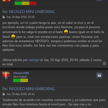
Re: NEOGEO MINI UNBOXING
M
Jue, 02 Ago 2018, 20:32
e
por ejemplo, en mi cuarto tengo la aes, en el salon la mvs y en el
n
escritorio donde trabajo podria poner esta Neomini, ya para el proximo
s
a
aniversario lo ke salga lo pondre en el baño
bueno igual en el baño la
j
NeoX
pero si, total son emulaciones puercas, estas historias son
e
adornos de estanterias NEOGEO, tampoco podemos exirles el nivel ke
Neo Geo tuvo antaño, los fans nos las comeremos con papas y para
adelante
Última edición por
nachgul
el Jue, 02 Ago 2018, 20:43, editado 2 veces
en total.
r
r
Oliverio1980
i
Neo-Gamer
Re: NEOGEO MINI UNBOXING
M
Jue, 02 Ago 2018, 20:41
e
Totalmente de acuerdo con vuestros comentarios y ya sabemos que para
n
emular Neo Geo tenemos hasta el movil,pero...fijo que cae y la
s