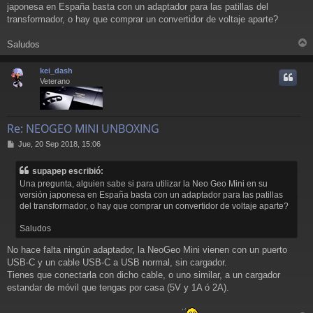
japonesa en España basta con un adaptador para las patillas del
s
a
transformador, o hay que comprar un convertidor de voltaje aparte?
j
e
Saludos
r
r
kei_dash
i
Veterano
Re: NEOGEO MINI UNBOXING
M
Jue, 20 Sep 2018, 15:06
e
n
supapep escribió:
s
Una pregunta, alguien sabe si para utilizar la Neo Geo Mini en su
a
versión japonesa en España basta con un adaptador para las patillas
j
del transformador, o hay que comprar un convertidor de voltaje aparte?
e
Saludos
No hace falta ningún adaptador, la NeoGeo Mini vienen con un puerto
USB-C y un cable USB-C a USB normal, sin cargador.
Tienes que conectarla con dicho cable, o uno similar, a un cargador
estandar de móvil que tengas por casa (5V y 1A ó 2A).