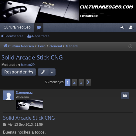
Cultura NeoGeo
Identificarse
Registrarse
or
de
eg
os
nti
ist
Cultura NeoGeo
Foro
General
General
fic
ra
Solid Arcade Stick CNG
ar
rs
Moderador:
hokuto29
Responder
se
e
2
3
1
Siguiente
55 mensajes
Daemonaz
Veterano
Solid Arcade Stick CNG
M
Vie, 13 Sep 2013, 21:59
e
Buenas noches a todos,
n