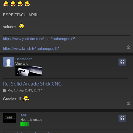
e
ESPECTACULAR!!!!
saludos.
https://www.youtube.com/user/raulneogeo
https://www.twitch.tv/raulneogeo
r
r
Daemonaz
i
Veterano
Re: Solid Arcade Stick CNG
M
Vie, 13 Sep 2013, 23:37
e
Gracias!!!!
n
s
r
a
j
r
A64
e
i
Neo-aficionado