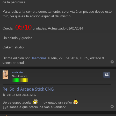
de la península.
Para realizar la compra correctamente, se enviará un privado desde este
foro, ya que es la edición especial del mismo.
05/10
Quedan
unidades. Actualizado 01/01/2014
Un saludo y gracias
Oakem studio
Última edición por
Daemonaz
el Mié, 22 Ene 2014, 16:35, editado 9
veces en total.
r
r
suricato
i
Neo-Gamer
Re: Solid Arcade Stick CNG
M
Vie, 13 Sep 2013, 22:17
e
Se ve espectacular
, muy guapo sin señor
n
s
¿ya sabes a que precio los vas a vender?
a
r
j
r