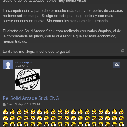
Sobre lo de los acabados, tienes muy buena vista!
La competencia, a parte de ser mucho más cara y los portes de aduanas
no tiene sat en europa. Si algo se estropea paga portes y con mala
suerte aduanas de nuevo. Sin contar las semanas sin tu mando.
El diseño de Solid Arcade Stick esta realizado con varios ángulos, el de
la competencia es plano, con lo que tendría que ser más económico,
menos trabajo.
Lo dicho, me alegra mucho que te guste!
r
r
raulneogeo
i
Lord MVS
Re: Solid Arcade Stick CNG
M
Vie, 13 Sep 2013, 23:14
e
n
s
a
j