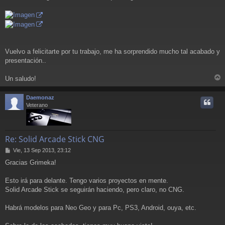
Vuelvo a felicitarte por tu trabajo, me ha sorprendido mucho tal acabado y
presentación..
Un saludo!
r
r
Daemonaz
i
Veterano
Re: Solid Arcade Stick CNG
M
Vie, 13 Sep 2013, 23:12
e
Gracias Grimeka!
n
s
a
Esto irá para delante. Tengo varios proyectos en mente.
j
Solid Arcade Stick se seguirán haciendo, pero claro, no CNG.
e
Habrá modelos para Neo Geo y para Pc, PS3, Android, ouya, etc.