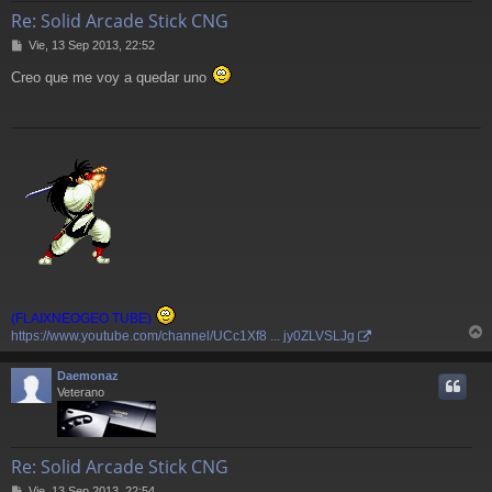
Re: Solid Arcade Stick CNG
M
Vie, 13 Sep 2013, 22:52
e
Creo que me voy a quedar uno
n
s
a
j
e
(FLAIXNEOGEO TUBE)
https://www.youtube.com/channel/UCc1Xf8 ... jy0ZLVSLJg
r
r
Daemonaz
i
Veterano
Re: Solid Arcade Stick CNG
M
Vie, 13 Sep 2013, 22:54