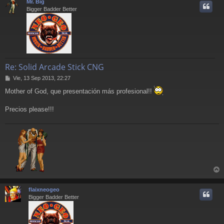
Mr. Big
e
i
Bigger Badder Better
Re: Solid Arcade Stick CNG
M
Vie, 13 Sep 2013, 22:27
e
Mother of God, que presentación más profesional!!
n
s
a
Precios please!!!
j
e
r
r
flaixneogeo
i
Bigger Badder Better