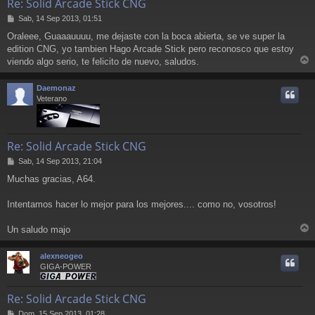
Re: Solid Arcade Stick CNG
M
Sab, 14 Sep 2013, 01:51
e
Oraleee, Guaaauuuu, me dejaste con la boca abierta, se ve super la
n
edition CNG, yo tambien Hago Arcade Stick pero reconosco que estoy
s
a
viendo algo serio, te felicito de nuevo, saludos.
r
j
e
r
Daemonaz
i
Veterano
Re: Solid Arcade Stick CNG
M
Sab, 14 Sep 2013, 21:04
e
Muchas gracias, A64.
n
s
a
Intentamos hacer lo mejor para los mejores.... como no, vosotros!
j
e
Un saludo majo
r
r
alexneogeo
i
GIGA-POWER
Re: Solid Arcade Stick CNG
M
Dom, 15 Sep 2013, 01:28