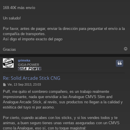
169.40€ más envío
Un saludo!
Por favor, antes de pagar, enviar la dirección para preguntar el envío a la
compañía de transportes.
Así digo el importe exacto del pago
Gracias
r
r
grimeka
i
GIGA-POWER
Re: Solid Arcade Stick CNG
M
Vie, 13 Sep 2013, 23:03
e
Puff, me quito el sombrero compañero, es un trabajo realmente
n
impresionante, nada que envidiar a las Analogue CMVS Slim and
s
a
Analogue Arcade Stick, al revés, sus productos no llegan a la calidad y
j
estética del tuyo ni por asomo.
e
Por cierto, cuando acabes con los sticks, y si los vendes todos y te
animas, a buen seguro tienes unas ventas aseguradas con un CMVS
como la Analogue, eso sí, con tu toque magistral: