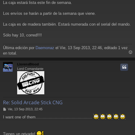
La caja estará lista este fin de semana.
n
s
a
Los envíos se harán a partir de la semana que viene.
j
e
La caja es de madera también. Estará numerada con el serial del mando.
Sólo hay 10, corred!!!!
Última edición por
Daemonaz
el Vie, 13 Sep 2013, 22:46, editado 1 vez
en total.
r
r
LlorensBlood
i
Lord Comandante
Re: Solid Arcade Stick CNG
M
Vie, 13 Sep 2013, 22:45
e
I want one of them...............................................
n
s
a
j
Tienes un privado!