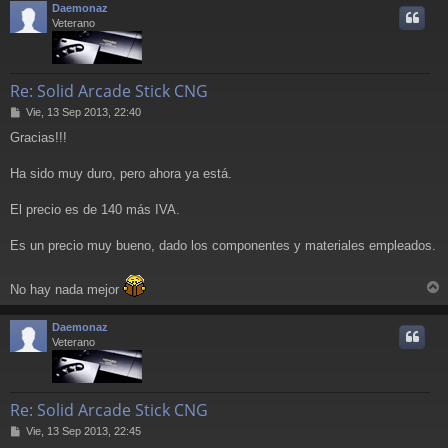
Daemonaz
i
Veterano
Re: Solid Arcade Stick CNG
M
Vie, 13 Sep 2013, 22:40
e
Gracias!!!
n
s
a
Ha sido muy duro, pero ahora ya está.
j
e
El precio es de 140 más IVA.
Es un precio muy bueno, dado los componentes y materiales empleados.
No hay nada mejor
r
r
Daemonaz
i
Veterano
Re: Solid Arcade Stick CNG
M
Vie, 13 Sep 2013, 22:45
e