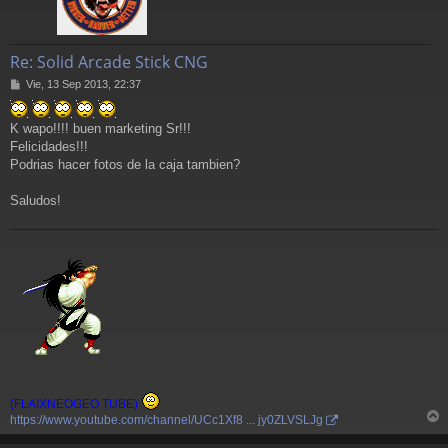
Re: Solid Arcade Stick CNG
M
Vie, 13 Sep 2013, 22:37
e
n
K wapo!!!! buen marketing Sr!!!
s
a
Felicidades!!!
j
Podrias hacer fotos de la caja tambien?
e
Saludos!
(FLAIXNEOGEO TUBE)
https://www.youtube.com/channel/UCc1Xf8 ... jy0ZLVSLJg
r
r