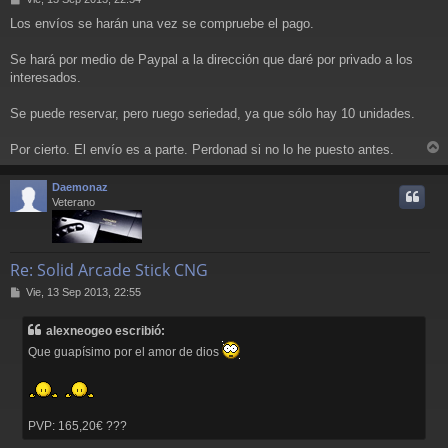
e
Los envíos se harán una vez se compruebe el pago.
n
s
a
Se hará por medio de Paypal a la dirección que daré por privado a los
j
interesados.
e
Se puede reservar, pero ruego seriedad, ya que sólo hay 10 unidades.
Por cierto. El envío es a parte. Perdonad si no lo he puesto antes.
r
r
Daemonaz
i
Veterano
Re: Solid Arcade Stick CNG
M
Vie, 13 Sep 2013, 22:55
e
n
alexneogeo escribió:
s
a
Que guapísimo por el amor de dios
j
e
PVP: 165,20€ ???