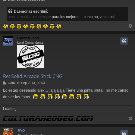
e
n
Daemonaz escribió:
s
Intentamos hacer lo mejor para los mejores.... como no, vosotros!
a
j
e
r
r
LlorensBlood
i
Lord Comandante
Re: Solid Arcade Stick CNG
M
Dom, 15 Sep 2013, 02:03
e
Lo estás deseando alex... jajajajaja Tiene una pinta brutal, no me canso
n
s
de ver las fotos.
a
j
Loading...
e
r
r
RYO
i