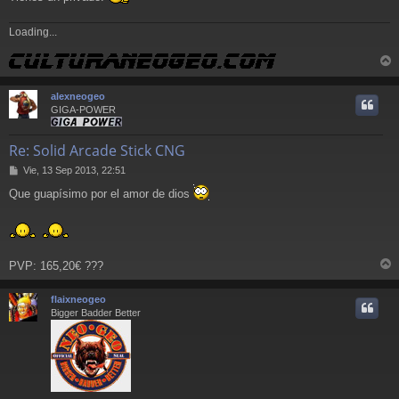
e
Loading...
r
r
alexneogeo
i
GIGA-POWER
Re: Solid Arcade Stick CNG
M
Vie, 13 Sep 2013, 22:51
e
Que guapísimo por el amor de dios
n
s
a
j
e
PVP: 165,20€ ???
r
r
flaixneogeo
i
Bigger Badder Better