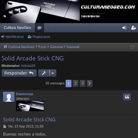
Cultura NeoGeo
Identificarse
Registrarse
or
de
eg
os
nti
ist
Cultura NeoGeo
Foro
General
General
fic
ra
Solid Arcade Stick CNG
ar
rs
Moderador:
hokuto29
Responder
se
e
2
3
1
Siguiente
55 mensajes
Daemonaz
Veterano
Solid Arcade Stick CNG
M
Vie, 13 Sep 2013, 21:59
e
Buenas noches a todos,
n