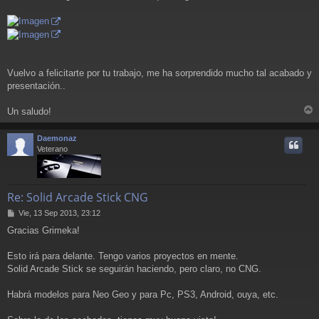
Vuelvo a felicitarte por tu trabajo, me ha sorprendido mucho tal acabado y
presentación..
Un saludo!
r
r
Daemonaz
i
Veterano
Re: Solid Arcade Stick CNG
M
Vie, 13 Sep 2013, 23:12
e
Gracias Grimeka!
n
s
a
Esto irá para delante. Tengo varios proyectos en mente.
j
Solid Arcade Stick se seguirán haciendo, pero claro, no CNG.
e
Habrá modelos para Neo Geo y para Pc, PS3, Android, ouya, etc.