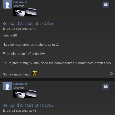
Daemonaz
i
Veterano
Re: Solid Arcade Stick CNG
M
Vie, 13 Sep 2013, 22:40
e
Gracias!!!
n
s
a
Ha sido muy duro, pero ahora ya está.
j
e
El precio es de 140 más IVA.
Es un precio muy bueno, dado los componentes y materiales empleados.
No hay nada mejor
r
r
Daemonaz
i
Veterano
Re: Solid Arcade Stick CNG
M
Vie, 13 Sep 2013, 22:45
e