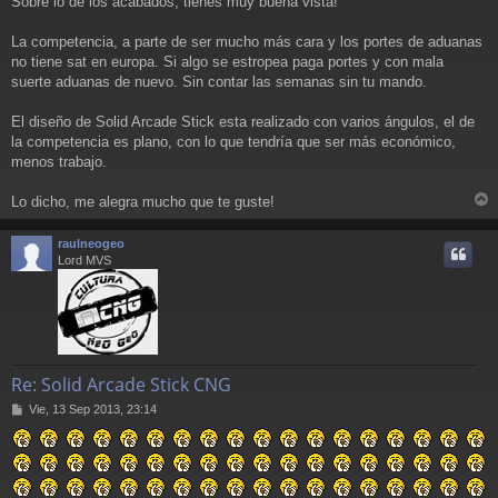
Sobre lo de los acabados, tienes muy buena vista!
La competencia, a parte de ser mucho más cara y los portes de aduanas
no tiene sat en europa. Si algo se estropea paga portes y con mala
suerte aduanas de nuevo. Sin contar las semanas sin tu mando.
El diseño de Solid Arcade Stick esta realizado con varios ángulos, el de
la competencia es plano, con lo que tendría que ser más económico,
menos trabajo.
Lo dicho, me alegra mucho que te guste!
r
r
raulneogeo
i
Lord MVS
Re: Solid Arcade Stick CNG
M
Vie, 13 Sep 2013, 23:14
e
n
s
a
j