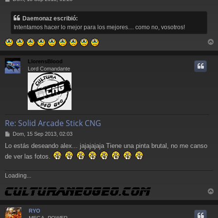
e
n
Daemonaz escribió:
s
Intentamos hacer lo mejor para los mejores.... como no, vosotros!
a
j
e
r
r
LlorensBlood
i
Lord Comandante
Re: Solid Arcade Stick CNG
M
Dom, 15 Sep 2013, 02:03
e
Lo estás deseando alex... jajajajaja Tiene una pinta brutal, no me canso
n
s
de ver las fotos.
a
j
Loading...
e
r
r
RYO
i