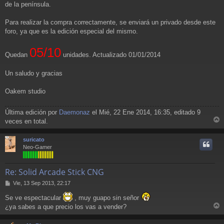
de la península.
Para realizar la compra correctamente, se enviará un privado desde este
foro, ya que es la edición especial del mismo.
05/10
Quedan
unidades. Actualizado 01/01/2014
Un saludo y gracias
Oakem studio
Última edición por
Daemonaz
el Mié, 22 Ene 2014, 16:35, editado 9
veces en total.
r
r
suricato
i
Neo-Gamer
Re: Solid Arcade Stick CNG
M
Vie, 13 Sep 2013, 22:17
e
Se ve espectacular
, muy guapo sin señor
n
s
¿ya sabes a que precio los vas a vender?
a
r
j
r