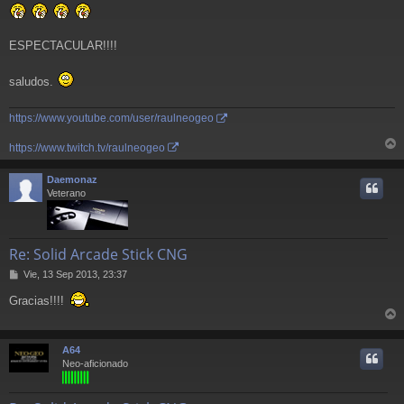
e
ESPECTACULAR!!!!
saludos.
https://www.youtube.com/user/raulneogeo
https://www.twitch.tv/raulneogeo
r
r
Daemonaz
i
Veterano
Re: Solid Arcade Stick CNG
M
Vie, 13 Sep 2013, 23:37
e
Gracias!!!!
n
s
r
a
j
r
A64
e
i
Neo-aficionado