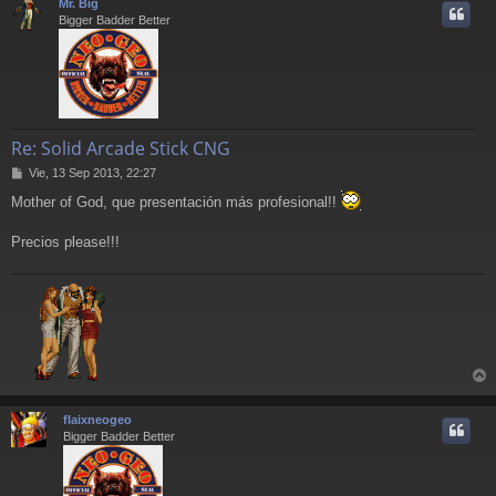
Mr. Big
e
i
Bigger Badder Better
Re: Solid Arcade Stick CNG
M
Vie, 13 Sep 2013, 22:27
e
Mother of God, que presentación más profesional!!
n
s
a
Precios please!!!
j
e
r
r
flaixneogeo
i
Bigger Badder Better