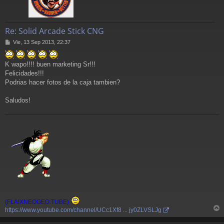
Re: Solid Arcade Stick CNG
M
Vie, 13 Sep 2013, 22:37
e
n
K wapo!!!! buen marketing Sr!!!
s
a
Felicidades!!!
j
Podrias hacer fotos de la caja tambien?
e
Saludos!
(FLAIXNEOGEO TUBE)
https://www.youtube.com/channel/UCc1Xf8 ... jy0ZLVSLJg
r
r