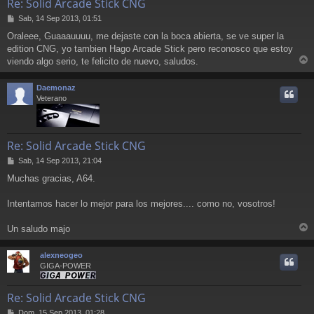
Re: Solid Arcade Stick CNG
M
Sab, 14 Sep 2013, 01:51
e
Oraleee, Guaaauuuu, me dejaste con la boca abierta, se ve super la
n
edition CNG, yo tambien Hago Arcade Stick pero reconosco que estoy
s
a
viendo algo serio, te felicito de nuevo, saludos.
r
j
e
r
Daemonaz
i
Veterano
Re: Solid Arcade Stick CNG
M
Sab, 14 Sep 2013, 21:04
e
Muchas gracias, A64.
n
s
a
Intentamos hacer lo mejor para los mejores.... como no, vosotros!
j
e
Un saludo majo
r
r
alexneogeo
i
GIGA-POWER
Re: Solid Arcade Stick CNG
M
Dom, 15 Sep 2013, 01:28