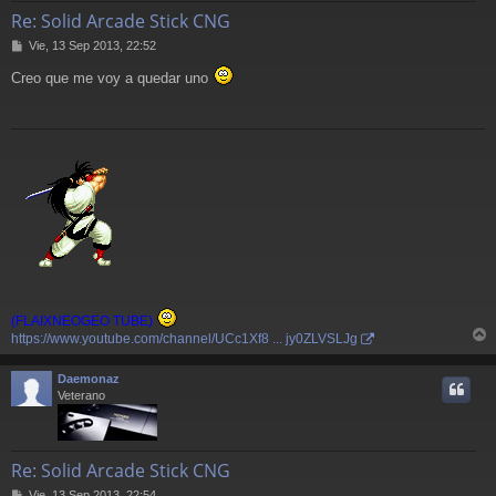
Re: Solid Arcade Stick CNG
M
Vie, 13 Sep 2013, 22:52
e
Creo que me voy a quedar uno
n
s
a
j
e
(FLAIXNEOGEO TUBE)
https://www.youtube.com/channel/UCc1Xf8 ... jy0ZLVSLJg
r
r
Daemonaz
i
Veterano
Re: Solid Arcade Stick CNG
M
Vie, 13 Sep 2013, 22:54