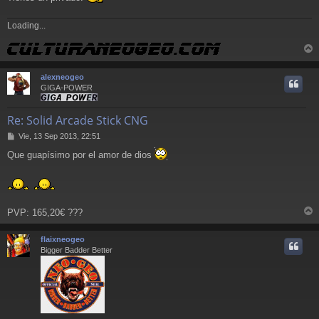
e
Loading...
r
r
alexneogeo
i
GIGA-POWER
Re: Solid Arcade Stick CNG
M
Vie, 13 Sep 2013, 22:51
e
Que guapísimo por el amor de dios
n
s
a
j
e
PVP: 165,20€ ???
r
r
flaixneogeo
i
Bigger Badder Better