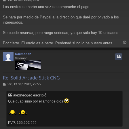
e
Los envíos se harán una vez se compruebe el pago.
n
s
a
Se hará por medio de Paypal a la dirección que daré por privado a los
j
interesados.
e
Se puede reservar, pero ruego seriedad, ya que sólo hay 10 unidades.
Por cierto. El envío es a parte. Perdonad si no lo he puesto antes.
r
r
Daemonaz
i
Veterano
Re: Solid Arcade Stick CNG
M
Vie, 13 Sep 2013, 22:55
e
n
alexneogeo escribió:
s
a
Que guapísimo por el amor de dios
j
e
PVP: 165,20€ ???