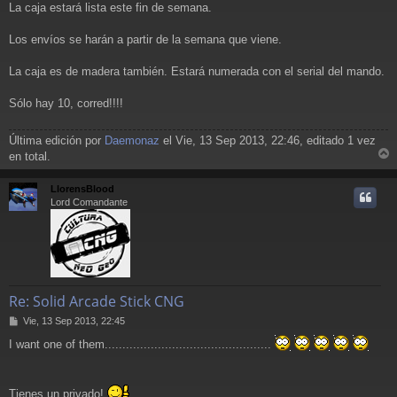
La caja estará lista este fin de semana.
n
s
a
Los envíos se harán a partir de la semana que viene.
j
e
La caja es de madera también. Estará numerada con el serial del mando.
Sólo hay 10, corred!!!!
Última edición por
Daemonaz
el Vie, 13 Sep 2013, 22:46, editado 1 vez
en total.
r
r
LlorensBlood
i
Lord Comandante
Re: Solid Arcade Stick CNG
M
Vie, 13 Sep 2013, 22:45
e
I want one of them...............................................
n
s
a
j
Tienes un privado!