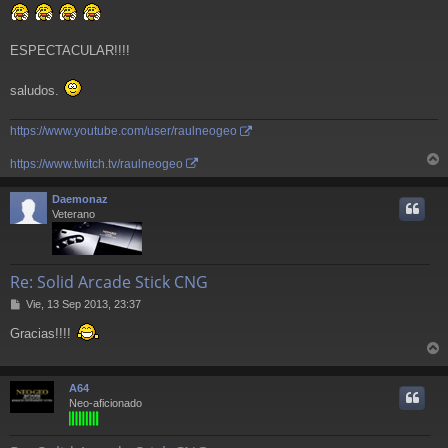
e
ESPECTACULAR!!!!
saludos.
https://www.youtube.com/user/raulneogeo
https://www.twitch.tv/raulneogeo
r
r
Daemonaz
i
Veterano
Re: Solid Arcade Stick CNG
M
Vie, 13 Sep 2013, 23:37
e
Gracias!!!!
n
s
r
a
j
r
A64
e
i
Neo-aficionado