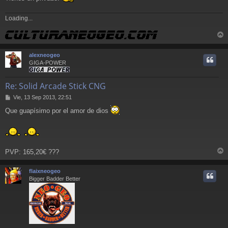
e
Loading...
r
r
alexneogeo
i
GIGA-POWER
Re: Solid Arcade Stick CNG
M
Vie, 13 Sep 2013, 22:51
e
Que guapísimo por el amor de dios
n
s
a
j
e
PVP: 165,20€ ???
r
r
flaixneogeo
i
Bigger Badder Better