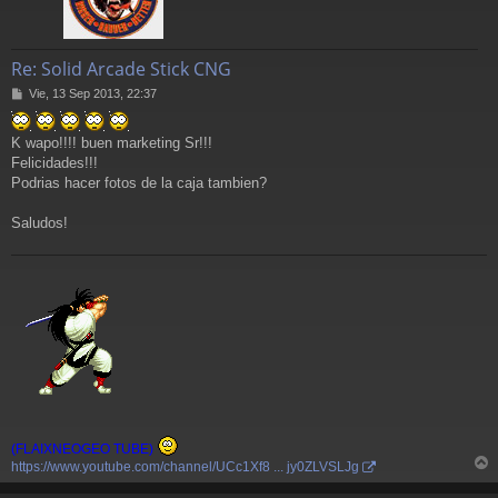
Re: Solid Arcade Stick CNG
M
Vie, 13 Sep 2013, 22:37
e
n
K wapo!!!! buen marketing Sr!!!
s
a
Felicidades!!!
j
Podrias hacer fotos de la caja tambien?
e
Saludos!
(FLAIXNEOGEO TUBE)
https://www.youtube.com/channel/UCc1Xf8 ... jy0ZLVSLJg
r
r