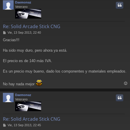
Daemonaz
i
Veterano
Re: Solid Arcade Stick CNG
M
Vie, 13 Sep 2013, 22:40
e
Gracias!!!
n
s
a
Ha sido muy duro, pero ahora ya está.
j
e
El precio es de 140 más IVA.
Es un precio muy bueno, dado los componentes y materiales empleados.
No hay nada mejor
r
r
Daemonaz
i
Veterano
Re: Solid Arcade Stick CNG
M
Vie, 13 Sep 2013, 22:45
e