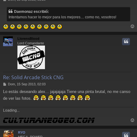
e
n
Daemonaz escribió:
s
Intentamos hacer lo mejor para los mejores.... como no, vosotros!
a
j
e
r
r
LlorensBlood
i
Lord Comandante
Re: Solid Arcade Stick CNG
M
Dom, 15 Sep 2013, 02:03
e
Lo estás deseando alex... jajajajaja Tiene una pinta brutal, no me canso
n
s
de ver las fotos.
a
j
Loading...
e
r
r
RYO
i