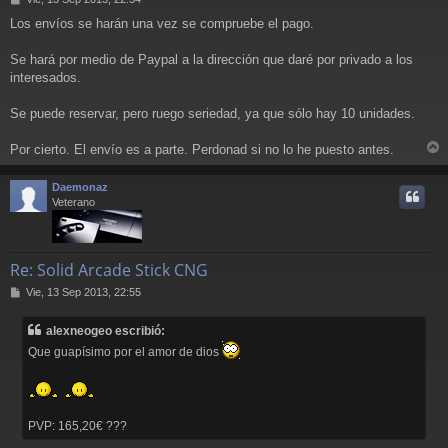
e
Los envíos se harán una vez se compruebe el pago.
n
s
a
Se hará por medio de Paypal a la dirección que daré por privado a los
j
interesados.
e
Se puede reservar, pero ruego seriedad, ya que sólo hay 10 unidades.
Por cierto. El envío es a parte. Perdonad si no lo he puesto antes.
r
r
Daemonaz
i
Veterano
Re: Solid Arcade Stick CNG
M
Vie, 13 Sep 2013, 22:55
e
n
alexneogeo escribió:
s
a
Que guapísimo por el amor de dios
j
e
PVP: 165,20€ ???