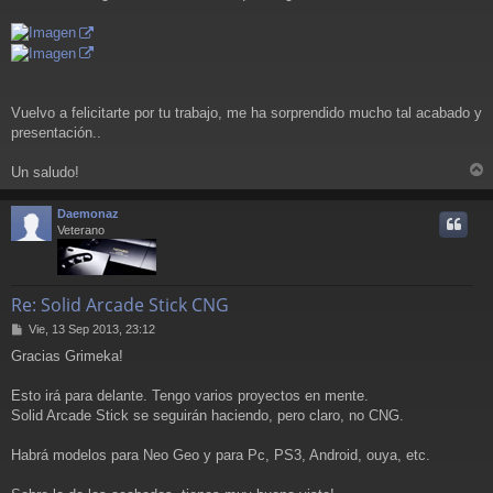
Vuelvo a felicitarte por tu trabajo, me ha sorprendido mucho tal acabado y
presentación..
Un saludo!
r
r
Daemonaz
i
Veterano
Re: Solid Arcade Stick CNG
M
Vie, 13 Sep 2013, 23:12
e
Gracias Grimeka!
n
s
a
Esto irá para delante. Tengo varios proyectos en mente.
j
Solid Arcade Stick se seguirán haciendo, pero claro, no CNG.
e
Habrá modelos para Neo Geo y para Pc, PS3, Android, ouya, etc.