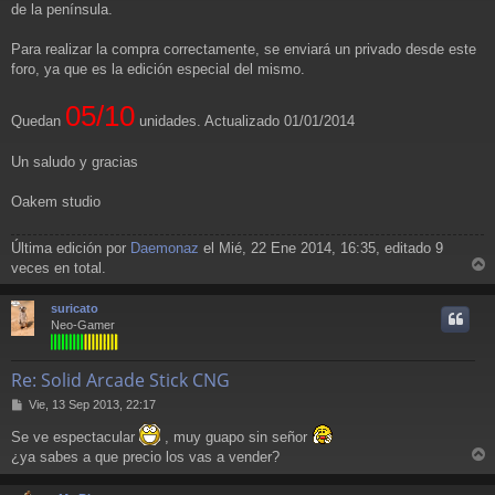
de la península.
Para realizar la compra correctamente, se enviará un privado desde este
foro, ya que es la edición especial del mismo.
05/10
Quedan
unidades. Actualizado 01/01/2014
Un saludo y gracias
Oakem studio
Última edición por
Daemonaz
el Mié, 22 Ene 2014, 16:35, editado 9
veces en total.
r
r
suricato
i
Neo-Gamer
Re: Solid Arcade Stick CNG
M
Vie, 13 Sep 2013, 22:17
e
Se ve espectacular
, muy guapo sin señor
n
s
¿ya sabes a que precio los vas a vender?
a
r
j
r