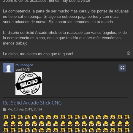
Sobre lo de los acabados, tienes muy buena vista!
La competencia, a parte de ser mucho más cara y los portes de aduanas
no tiene sat en europa. Si algo se estropea paga portes y con mala
suerte aduanas de nuevo. Sin contar las semanas sin tu mando.
El diseño de Solid Arcade Stick esta realizado con varios ángulos, el de
la competencia es plano, con lo que tendría que ser más económico,
menos trabajo.
Lo dicho, me alegra mucho que te guste!
r
r
raulneogeo
i
Lord MVS
Re: Solid Arcade Stick CNG
M
Vie, 13 Sep 2013, 23:14
e
n
s
a
j