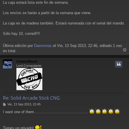
La caja estará lista este fin de semana.
n
s
a
Los envíos se harán a partir de la semana que viene.
j
e
La caja es de madera también. Estará numerada con el serial del mando.
Sólo hay 10, corred!!!!
Última edición por
Daemonaz
el Vie, 13 Sep 2013, 22:46, editado 1 vez
en total.
r
r
LlorensBlood
i
Lord Comandante
Re: Solid Arcade Stick CNG
M
Vie, 13 Sep 2013, 22:45
e
I want one of them...............................................
n
s
a
j
Tienes un privado!