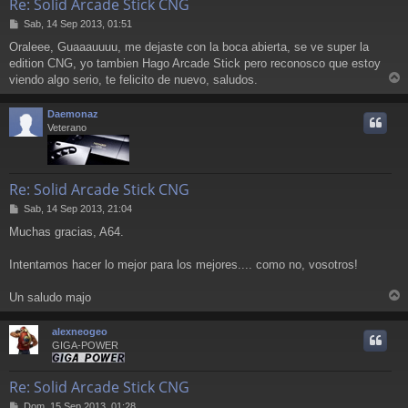
Re: Solid Arcade Stick CNG
M
Sab, 14 Sep 2013, 01:51
e
Oraleee, Guaaauuuu, me dejaste con la boca abierta, se ve super la
n
edition CNG, yo tambien Hago Arcade Stick pero reconosco que estoy
s
a
viendo algo serio, te felicito de nuevo, saludos.
r
j
e
r
Daemonaz
i
Veterano
Re: Solid Arcade Stick CNG
M
Sab, 14 Sep 2013, 21:04
e
Muchas gracias, A64.
n
s
a
Intentamos hacer lo mejor para los mejores.... como no, vosotros!
j
e
Un saludo majo
r
r
alexneogeo
i
GIGA-POWER
Re: Solid Arcade Stick CNG
M
Dom, 15 Sep 2013, 01:28