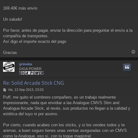
169.40€ más envío
Un saludo!
Por favor, antes de pagar, enviar la dirección para preguntar el envío a la
compañía de transportes.
Así digo el importe exacto del pago
Gracias
r
r
grimeka
i
GIGA-POWER
Re: Solid Arcade Stick CNG
M
Vie, 13 Sep 2013, 23:03
e
Puff, me quito el sombrero compañero, es un trabajo realmente
n
impresionante, nada que envidiar a las Analogue CMVS Slim and
s
a
Analogue Arcade Stick, al revés, sus productos no llegan a la calidad y
j
estética del tuyo ni por asomo.
e
Por cierto, cuando acabes con los sticks, y si los vendes todos y te
animas, a buen seguro tienes unas ventas aseguradas con un CMVS
como la Analogue, eso sí, con tu toque magistral: