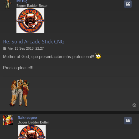
Mr. Big
e
i
Bigger Badder Better
Re: Solid Arcade Stick CNG
M
Vie, 13 Sep 2013, 22:27
e
Mother of God, que presentación más profesional!!
n
s
a
Precios please!!!
j
e
r
r
flaixneogeo
i
Bigger Badder Better