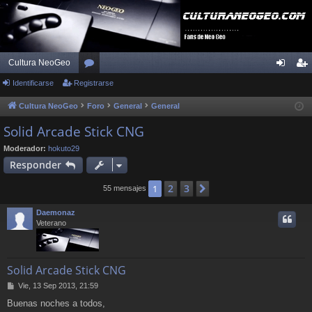
Cultura NeoGeo
Identificarse
Registrarse
or
de
eg
os
nti
ist
Cultura NeoGeo
Foro
General
General
fic
ra
Solid Arcade Stick CNG
ar
rs
Moderador:
hokuto29
Responder
se
e
2
3
1
Siguiente
55 mensajes
Daemonaz
Veterano
Solid Arcade Stick CNG
M
Vie, 13 Sep 2013, 21:59
e
Buenas noches a todos,
n