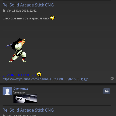
Re: Solid Arcade Stick CNG
M
Vie, 13 Sep 2013, 22:52
e
Creo que me voy a quedar uno
n
s
a
j
e
(FLAIXNEOGEO TUBE)
https://www.youtube.com/channel/UCc1Xf8 ... jy0ZLVSLJg
r
r
Daemonaz
i
Veterano
Re: Solid Arcade Stick CNG
M
Vie, 13 Sep 2013, 22:54