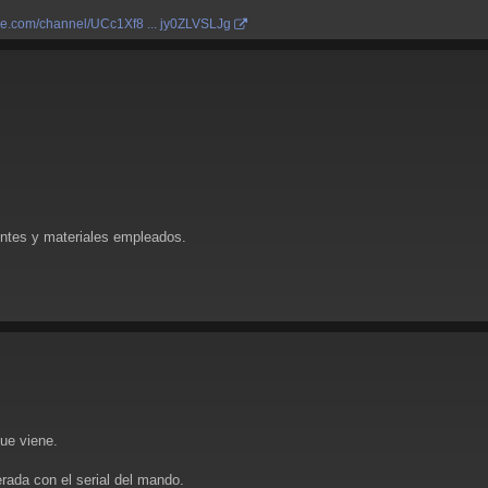
be.com/channel/UCc1Xf8 ... jy0ZLVSLJg
ntes y materiales empleados.
ue viene.
ada con el serial del mando.