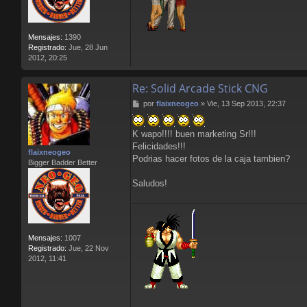
Mensajes:
1390
Registrado:
Jue, 28 Jun
2012, 20:25
Re: Solid Arcade Stick CNG
M
por
flaixneogeo
»
Vie, 13 Sep 2013, 22:37
e
n
K wapo!!!! buen marketing Sr!!!
s
a
Felicidades!!!
flaixneogeo
j
Podrias hacer fotos de la caja tambien?
Bigger Badder Better
e
Saludos!
Mensajes:
1007
Registrado:
Jue, 22 Nov
2012, 11:41