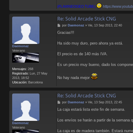
(FLAIXNEOGEO TUBE)
https://www.youtu
Re: Solid Arcade Stick CNG
M
por
Daemonaz
»
Vie, 13 Sep 2013, 22:40
e
Gracias!!!
n
s
a
Ha sido muy duro, pero ahora ya está.
Daemonaz
j
Veterano
e
El precio es de 140 más IVA.
Es un precio muy bueno, dado los compone
Mensajes:
268
Registrado:
Lun, 27 May
No hay nada mejor
2013, 18:52
Ubicación:
Barcelona
Re: Solid Arcade Stick CNG
M
por
Daemonaz
»
Vie, 13 Sep 2013, 22:45
e
La caja estará lista este fin de semana.
n
s
a
Los envíos se harán a partir de la semana q
Daemonaz
j
Veterano
e
La caja es de madera también. Estará numer