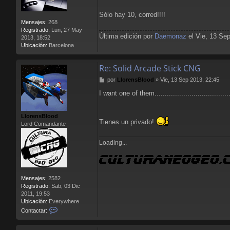
Sólo hay 10, corred!!!!
Mensajes:
268
Registrado:
Lun, 27 May
Última edición por
Daemonaz
el Vie, 13 Sep
2013, 18:52
Ubicación:
Barcelona
Re: Solid Arcade Stick CNG
M
por
LlorensBlood
»
Vie, 13 Sep 2013, 22:45
e
I want one of them.....................................
n
s
a
LlorensBlood
j
Tienes un privado!
Lord Comandante
e
Loading...
Mensajes:
2582
Registrado:
Sab, 03 Dic
2011, 19:53
Ubicación:
Everywhere
C
Contactar:
o
n