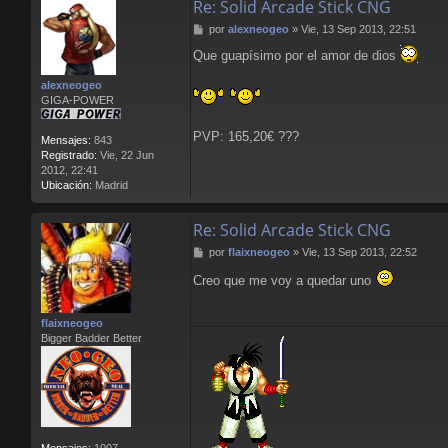
Re: Solid Arcade Stick CNG
t
a
M
por
alexneogeo
»
Vie, 13 Sep 2013, 22:51
c
e
t
Que guapísimo por el amor de dios
n
a
s
r
alexneogeo
a
L
GIGA-POWER
j
l
e
o
PVP: 165,20€ ???
r
Mensajes:
843
e
Registrado:
Vie, 22 Jun
n
2012, 22:41
s
Ubicación:
Madrid
B
l
Re: Solid Arcade Stick CNG
o
o
M
por
flaixneogeo
»
Vie, 13 Sep 2013, 22:52
d
e
Creo que me voy a quedar uno
n
s
a
flaixneogeo
j
Bigger Badder Better
e