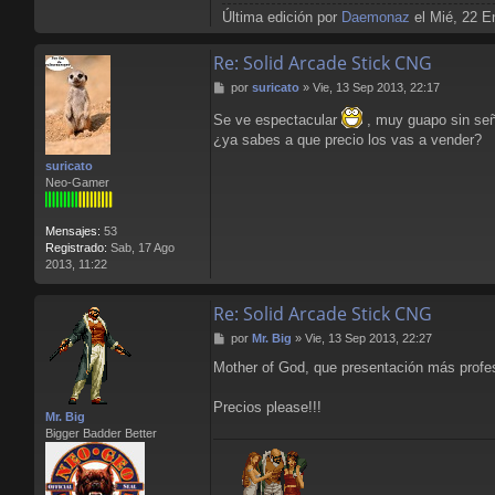
Última edición por
Daemonaz
el Mié, 22 En
Re: Solid Arcade Stick CNG
M
por
suricato
»
Vie, 13 Sep 2013, 22:17
e
Se ve espectacular
, muy guapo sin se
n
s
¿ya sabes a que precio los vas a vender?
a
suricato
j
Neo-Gamer
e
Mensajes:
53
Registrado:
Sab, 17 Ago
2013, 11:22
Re: Solid Arcade Stick CNG
M
por
Mr. Big
»
Vie, 13 Sep 2013, 22:27
e
Mother of God, que presentación más profe
n
s
a
Precios please!!!
Mr. Big
j
Bigger Badder Better
e