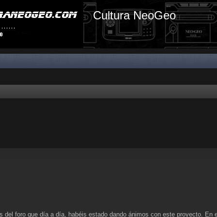
Cultura NeoGeo
os del foro que día a día, habéis estado dando ánimos con este proyecto. En 