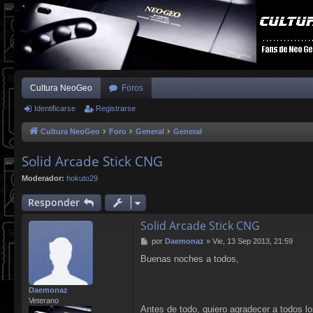
Cultura NeoGeo
Foros
Identificarse
Registrarse
Cultura NeoGeo
Foro
General
General
Solid Arcade Stick CNG
Moderador:
hokuto29
Responder
Solid Arcade Stick CNG
M
por
Daemonaz
»
Vie, 13 Sep 2013, 21:59
e
Buenas noches a todos,
n
s
a
Daemonaz
j
Veterano
e
Antes de todo, quiero agradecer a todos l