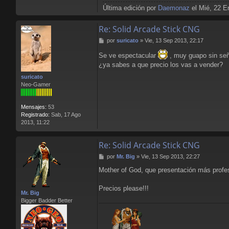
Última edición por
Daemonaz
el Mié, 22 En
Re: Solid Arcade Stick CNG
M
por
suricato
»
Vie, 13 Sep 2013, 22:17
e
Se ve espectacular
, muy guapo sin se
n
s
¿ya sabes a que precio los vas a vender?
a
suricato
j
Neo-Gamer
e
Mensajes:
53
Registrado:
Sab, 17 Ago
2013, 11:22
Re: Solid Arcade Stick CNG
M
por
Mr. Big
»
Vie, 13 Sep 2013, 22:27
e
Mother of God, que presentación más profe
n
s
a
Precios please!!!
Mr. Big
j
Bigger Badder Better
e