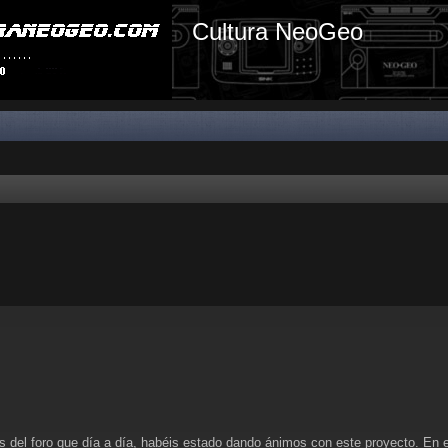
Cultura NeoGeo
os del foro que día a día, habéis estado dando ánimos con este proyecto. En 