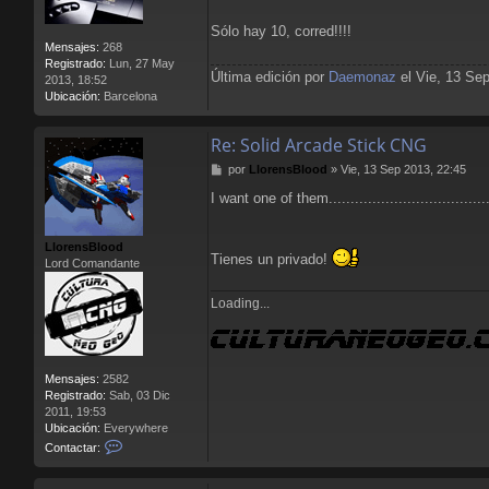
Sólo hay 10, corred!!!!
Mensajes:
268
Registrado:
Lun, 27 May
Última edición por
Daemonaz
el Vie, 13 Sep
2013, 18:52
Ubicación:
Barcelona
Re: Solid Arcade Stick CNG
M
por
LlorensBlood
»
Vie, 13 Sep 2013, 22:45
e
I want one of them.....................................
n
s
a
LlorensBlood
j
Tienes un privado!
Lord Comandante
e
Loading...
Mensajes:
2582
Registrado:
Sab, 03 Dic
2011, 19:53
Ubicación:
Everywhere
C
Contactar:
o
n