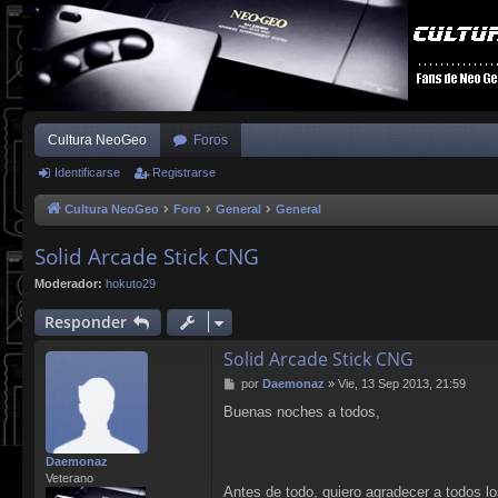
Cultura NeoGeo
Foros
Identificarse
Registrarse
Cultura NeoGeo
Foro
General
General
Solid Arcade Stick CNG
Moderador:
hokuto29
Responder
Solid Arcade Stick CNG
M
por
Daemonaz
»
Vie, 13 Sep 2013, 21:59
e
Buenas noches a todos,
n
s
a
Daemonaz
j
Veterano
e
Antes de todo, quiero agradecer a todos l