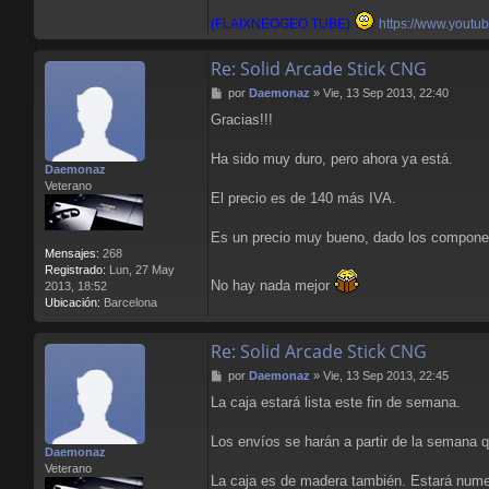
(FLAIXNEOGEO TUBE)
https://www.youtu
Re: Solid Arcade Stick CNG
M
por
Daemonaz
»
Vie, 13 Sep 2013, 22:40
e
Gracias!!!
n
s
a
Ha sido muy duro, pero ahora ya está.
Daemonaz
j
Veterano
e
El precio es de 140 más IVA.
Es un precio muy bueno, dado los compone
Mensajes:
268
Registrado:
Lun, 27 May
No hay nada mejor
2013, 18:52
Ubicación:
Barcelona
Re: Solid Arcade Stick CNG
M
por
Daemonaz
»
Vie, 13 Sep 2013, 22:45
e
La caja estará lista este fin de semana.
n
s
a
Los envíos se harán a partir de la semana q
Daemonaz
j
Veterano
e
La caja es de madera también. Estará numer