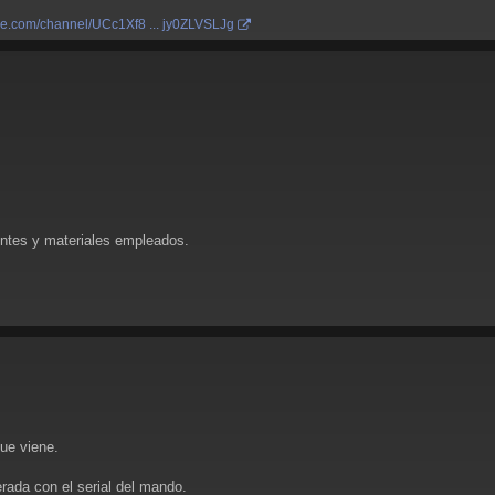
be.com/channel/UCc1Xf8 ... jy0ZLVSLJg
ntes y materiales empleados.
ue viene.
ada con el serial del mando.