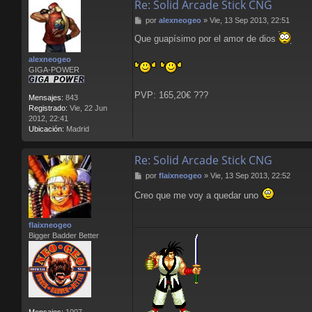
Re: Solid Arcade Stick CNG
t
a
M
por
alexneogeo
»
Vie, 13 Sep 2013, 22:51
c
e
t
Que guapísimo por el amor de dios
n
a
s
r
alexneogeo
a
L
GIGA-POWER
j
l
e
o
PVP: 165,20€ ???
r
Mensajes:
843
e
Registrado:
Vie, 22 Jun
n
2012, 22:41
s
Ubicación:
Madrid
B
l
Re: Solid Arcade Stick CNG
o
o
M
por
flaixneogeo
»
Vie, 13 Sep 2013, 22:52
d
e
Creo que me voy a quedar uno
n
s
a
flaixneogeo
j
Bigger Badder Better
e