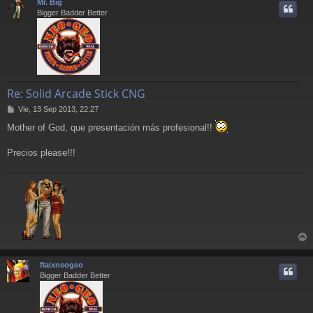
Mr. Big
e
i
Bigger Badder Better
Re: Solid Arcade Stick CNG
M
Vie, 13 Sep 2013, 22:27
e
Mother of God, que presentación más profesional!!
n
s
a
Precios please!!!
j
e
r
r
flaixneogeo
i
Bigger Badder Better