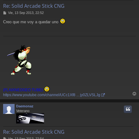
Re: Solid Arcade Stick CNG
M
Vie, 13 Sep 2013, 22:52
e
Creo que me voy a quedar uno
n
s
a
j
e
(FLAIXNEOGEO TUBE)
https://www.youtube.com/channel/UCc1Xf8 ... jy0ZLVSLJg
r
r
Daemonaz
i
Veterano
Re: Solid Arcade Stick CNG
M
Vie, 13 Sep 2013, 22:54