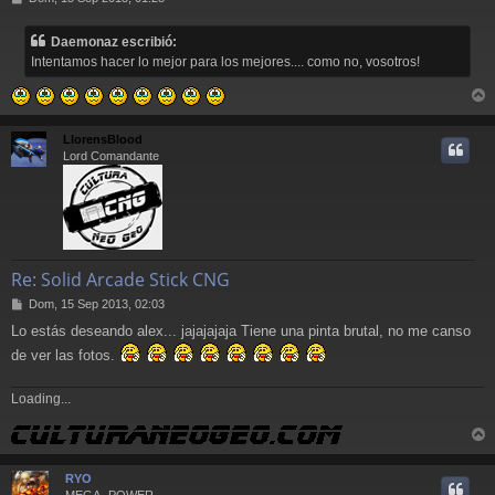
e
n
Daemonaz escribió:
s
Intentamos hacer lo mejor para los mejores.... como no, vosotros!
a
j
e
r
r
LlorensBlood
i
Lord Comandante
Re: Solid Arcade Stick CNG
M
Dom, 15 Sep 2013, 02:03
e
Lo estás deseando alex... jajajajaja Tiene una pinta brutal, no me canso
n
s
de ver las fotos.
a
j
Loading...
e
r
r
RYO
i