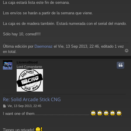
La caja estará lista este fin de semana.
n
s
a
Los envíos se harán a partir de la semana que viene.
j
e
La caja es de madera también. Estará numerada con el serial del mando.
Sólo hay 10, corred!!!!
Última edición por
Daemonaz
el Vie, 13 Sep 2013, 22:46, editado 1 vez
en total.
r
r
LlorensBlood
i
Lord Comandante
Re: Solid Arcade Stick CNG
M
Vie, 13 Sep 2013, 22:45
e
I want one of them...............................................
n
s
a
j
Tienes un privado!