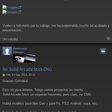
Vuelvo a felicitarte por tu trabajo, me ha sorprendido mucho tal acabado y
presentación..
Un saludo!
r
r
Daemonaz
i
Veterano
Re: Solid Arcade Stick CNG
M
Vie, 13 Sep 2013, 23:12
e
Gracias Grimeka!
n
s
a
Esto irá para delante. Tengo varios proyectos en mente.
j
Solid Arcade Stick se seguirán haciendo, pero claro, no CNG.
e
Habrá modelos para Neo Geo y para Pc, PS3, Android, ouya, etc.