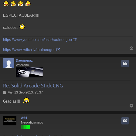
e
ESPECTACULAR!!!!
saludos.
https://www.youtube.com/user/raulneogeo
https://www.twitch.tv/raulneogeo
r
r
Daemonaz
i
Veterano
Re: Solid Arcade Stick CNG
M
Vie, 13 Sep 2013, 23:37
e
Gracias!!!!
n
s
r
a
j
r
A64
e
i
Neo-aficionado