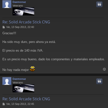
Daemonaz
i
Veterano
Re: Solid Arcade Stick CNG
M
Vie, 13 Sep 2013, 22:40
e
Gracias!!!
n
s
a
Ha sido muy duro, pero ahora ya está.
j
e
El precio es de 140 más IVA.
Es un precio muy bueno, dado los componentes y materiales empleados.
No hay nada mejor
r
r
Daemonaz
i
Veterano
Re: Solid Arcade Stick CNG
M
Vie, 13 Sep 2013, 22:45
e