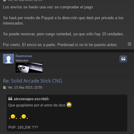
e
Los envíos se harán una vez se compruebe el pago.
n
s
a
Se hará por medio de Paypal a la dirección que daré por privado a los
j
interesados.
e
Se puede reservar, pero ruego seriedad, ya que sólo hay 10 unidades.
Por cierto. El envío es a parte. Perdonad si no lo he puesto antes.
r
r
Daemonaz
i
Veterano
Re: Solid Arcade Stick CNG
M
Vie, 13 Sep 2013, 22:55
e
n
alexneogeo escribió:
s
a
Que guapísimo por el amor de dios
j
e
PVP: 165,20€ ???