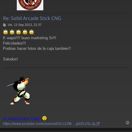
Re: Solid Arcade Stick CNG
M
Vie, 13 Sep 2013, 22:37
e
n
K wapo!!!! buen marketing Sr!!!
s
a
Felicidades!!!
j
Podrias hacer fotos de la caja tambien?
e
Saludos!
(FLAIXNEOGEO TUBE)
https://www.youtube.com/channel/UCc1Xf8 ... jy0ZLVSLJg
r
r