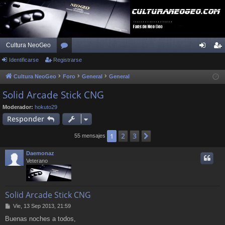
Cultura NeoGeo
Identificarse
Registrarse
or
de
eg
os
nti
ist
Cultura NeoGeo
Foro
General
General
fic
ra
Solid Arcade Stick CNG
ar
rs
Moderador:
hokuto29
Responder
se
e
2
3
1
Siguiente
55 mensajes
Daemonaz
Veterano
Solid Arcade Stick CNG
M
Vie, 13 Sep 2013, 21:59
e
Buenas noches a todos,
n