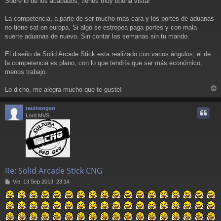
Sobre lo de los acabados, tienes muy buena vista!
La competencia, a parte de ser mucho más cara y los portes de aduanas
no tiene sat en europa. Si algo se estropea paga portes y con mala
suerte aduanas de nuevo. Sin contar las semanas sin tu mando.
El diseño de Solid Arcade Stick esta realizado con varios ángulos, el de
la competencia es plano, con lo que tendría que ser más económico,
menos trabajo.
Lo dicho, me alegra mucho que te guste!
r
r
raulneogeo
i
Lord MVS
Re: Solid Arcade Stick CNG
M
Vie, 13 Sep 2013, 23:14
e
n
s
a
j