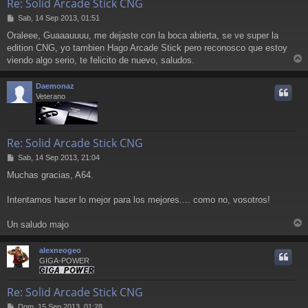
Re: Solid Arcade Stick CNG
M
Sab, 14 Sep 2013, 01:51
e
Oraleee, Guaaauuuu, me dejaste con la boca abierta, se ve super la
n
edition CNG, yo tambien Hago Arcade Stick pero reconosco que estoy
s
a
viendo algo serio, te felicito de nuevo, saludos.
r
j
e
r
Daemonaz
i
Veterano
Re: Solid Arcade Stick CNG
M
Sab, 14 Sep 2013, 21:04
e
Muchas gracias, A64.
n
s
a
Intentamos hacer lo mejor para los mejores.... como no, vosotros!
j
e
Un saludo majo
r
r
alexneogeo
i
GIGA-POWER
Re: Solid Arcade Stick CNG
M
Dom, 15 Sep 2013, 01:28