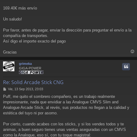
169.40€ más envío
Un saludo!
Por favor, antes de pagar, enviar la dirección para preguntar el envío a la
compañía de transportes.
Así digo el importe exacto del pago
Gracias
r
r
grimeka
i
GIGA-POWER
Re: Solid Arcade Stick CNG
M
Vie, 13 Sep 2013, 23:03
e
Puff, me quito el sombrero compañero, es un trabajo realmente
n
impresionante, nada que envidiar a las Analogue CMVS Slim and
s
a
Analogue Arcade Stick, al revés, sus productos no llegan a la calidad y
j
estética del tuyo ni por asomo.
e
Por cierto, cuando acabes con los sticks, y si los vendes todos y te
animas, a buen seguro tienes unas ventas aseguradas con un CMVS
como la Analogue, eso sí, con tu toque magistral: