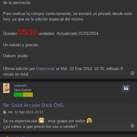
de la península.
Para realizar la compra correctamente, se enviará un privado desde este
foro, ya que es la edición especial del mismo.
05/10
Quedan
unidades. Actualizado 01/01/2014
Un saludo y gracias
Oakem studio
Última edición por
Daemonaz
el Mié, 22 Ene 2014, 16:35, editado 9
veces en total.
r
r
suricato
i
Neo-Gamer
Re: Solid Arcade Stick CNG
M
Vie, 13 Sep 2013, 22:17
e
Se ve espectacular
, muy guapo sin señor
n
s
¿ya sabes a que precio los vas a vender?
a
r
j
r