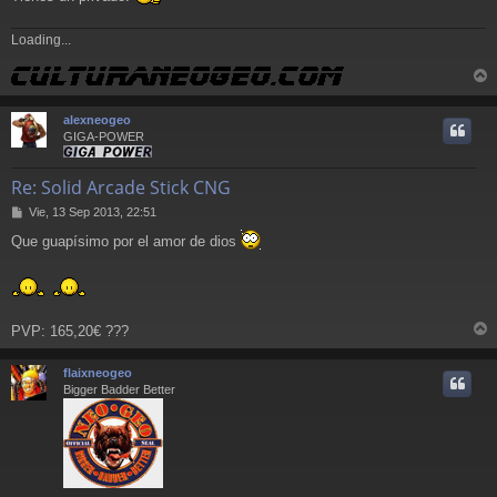
e
Loading...
r
r
alexneogeo
i
GIGA-POWER
Re: Solid Arcade Stick CNG
M
Vie, 13 Sep 2013, 22:51
e
Que guapísimo por el amor de dios
n
s
a
j
e
PVP: 165,20€ ???
r
r
flaixneogeo
i
Bigger Badder Better