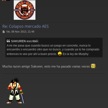
Re: Colapso mercado AES
M
Vie, 08 Nov 2013, 21:49
e
n
SAKUREN escribió:
s
A mi me pasa que cuando busco un juego en concreto, nunca lo
a
encuentro o encuentro otro que no busco, y cuando ya lo he comprado
j
e
entonces lo veo por ahí a buen precio.
Es la ley de Murphy
Mucha razon amigo Sakuren, esto me ha pasado varias veces
.