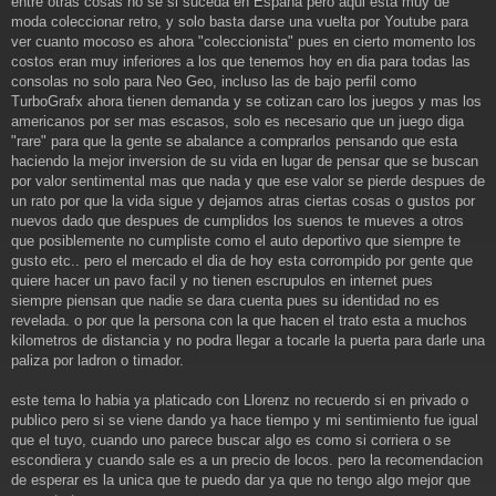
entre otras cosas no se si suceda en España pero aqui esta muy de
moda coleccionar retro, y solo basta darse una vuelta por Youtube para
ver cuanto mocoso es ahora "coleccionista" pues en cierto momento los
costos eran muy inferiores a los que tenemos hoy en dia para todas las
consolas no solo para Neo Geo, incluso las de bajo perfil como
TurboGrafx ahora tienen demanda y se cotizan caro los juegos y mas los
americanos por ser mas escasos, solo es necesario que un juego diga
"rare" para que la gente se abalance a comprarlos pensando que esta
haciendo la mejor inversion de su vida en lugar de pensar que se buscan
por valor sentimental mas que nada y que ese valor se pierde despues de
un rato por que la vida sigue y dejamos atras ciertas cosas o gustos por
nuevos dado que despues de cumplidos los suenos te mueves a otros
que posiblemente no cumpliste como el auto deportivo que siempre te
gusto etc.. pero el mercado el dia de hoy esta corrompido por gente que
quiere hacer un pavo facil y no tienen escrupulos en internet pues
siempre piensan que nadie se dara cuenta pues su identidad no es
revelada. o por que la persona con la que hacen el trato esta a muchos
kilometros de distancia y no podra llegar a tocarle la puerta para darle una
paliza por ladron o timador.
este tema lo habia ya platicado con Llorenz no recuerdo si en privado o
publico pero si se viene dando ya hace tiempo y mi sentimiento fue igual
que el tuyo, cuando uno parece buscar algo es como si corriera o se
escondiera y cuando sale es a un precio de locos. pero la recomendacion
de esperar es la unica que te puedo dar ya que no tengo algo mejor que