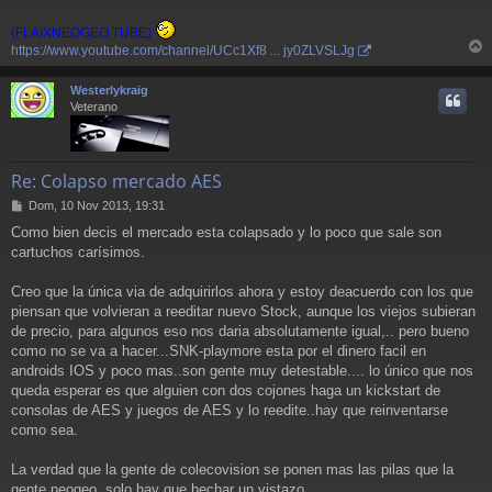
(FLAIXNEOGEO TUBE)
https://www.youtube.com/channel/UCc1Xf8 ... jy0ZLVSLJg
r
r
Westerlykraig
i
Veterano
Re: Colapso mercado AES
M
Dom, 10 Nov 2013, 19:31
e
Como bien decis el mercado esta colapsado y lo poco que sale son
n
cartuchos carísimos.
s
a
j
Creo que la única via de adquirirlos ahora y estoy deacuerdo con los que
e
piensan que volvieran a reeditar nuevo Stock, aunque los viejos subieran
de precio, para algunos eso nos daria absolutamente igual,.. pero bueno
como no se va a hacer...SNK-playmore esta por el dinero facil en
androids IOS y poco mas..son gente muy detestable.... lo único que nos
queda esperar es que alguien con dos cojones haga un kickstart de
consolas de AES y juegos de AES y lo reedite..hay que reinventarse
como sea.
La verdad que la gente de colecovision se ponen mas las pilas que la
gente neogeo, solo hay que hechar un vistazo.