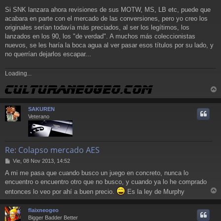
Si SNK lanzara ahora revisiones de sus MOTW, MS, LB etc, puede que
acabara en parte con el mercado de las conversiones, pero yo creo los
originales serían todavía más preciados, al ser los legítimos, los
lanzados en los 90, los "de verdad". A muchos más coleccionistas
nuevos, se les haría la boca agua al ver pasar esos títulos por su lado, y
no querrían dejarlos escapar...
Loading...
r
r
SAKUREN
i
Veterano
Re: Colapso mercado AES
M
Vie, 08 Nov 2013, 14:52
e
A mi me pasa que cuando busco un juego en concreto, nunca lo
n
encuentro o encuentro otro que no busco, y cuando ya lo he comprado
s
a
entonces lo veo por ahí a buen precio.
Es la ley de Murphy
j
r
e
r
flaixneogeo
i
Bigger Badder Better