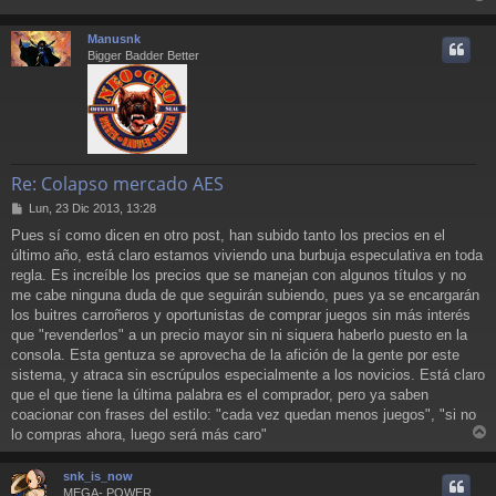
r
r
Manusnk
i
Bigger Badder Better
Re: Colapso mercado AES
M
Lun, 23 Dic 2013, 13:28
e
Pues sí como dicen en otro post, han subido tanto los precios en el
n
último año, está claro estamos viviendo una burbuja especulativa en toda
s
a
regla. Es increíble los precios que se manejan con algunos títulos y no
j
me cabe ninguna duda de que seguirán subiendo, pues ya se encargarán
e
los buitres carroñeros y oportunistas de comprar juegos sin más interés
que "revenderlos" a un precio mayor sin ni siquera haberlo puesto en la
consola. Esta gentuza se aprovecha de la afición de la gente por este
sistema, y atraca sin escrúpulos especialmente a los novicios. Está claro
que el que tiene la última palabra es el comprador, pero ya saben
coacionar con frases del estilo: "cada vez quedan menos juegos", "si no
lo compras ahora, luego será más caro"
r
r
snk_is_now
i
MEGA- POWER