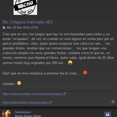
Re: Colapso mercado AES
M
Mar, 05 Nov 2013, 22:52
e
Creo que es eso, los juegos que hay no son bastantes para todos y ya
n
estan "ocupados", de vez en cuando se vera alguno en venta pero por un
s
a
precio prohibitivo, claro, quien quiera empezar una coleccion aes.... los
j
grandes titulos, tendran que ser conversiones.... los que tengais una
e
coleccion amplia con esos grandes titulos, cuidarla como lo que es, un
tesoro, veremos que depara el futuro, quien sabe, igual dentro de 20 años
vemos metal slug originales por 300 eur....
Ojo!! que en mvs empieza a ponerse fea la cosa.....
saludos.
https://www.youtube.com/user/raulneogeo
https://www.twitch.tv/raulneogeo
r
r
flaixneogeo
i
Bigger Badder Better