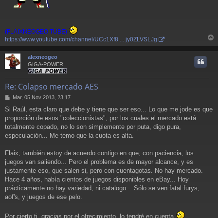
(FLAIXNEOGEO TUBE)
https://www.youtube.com/channel/UCc1Xf8 ... jy0ZLVSLJg
r
r
alexneogeo
i
GIGA-POWER
Re: Colapso mercado AES
M
Mar, 05 Nov 2013, 23:17
e
Si Raúl, esta claro que debe y tiene que ser eso... Lo que me jode es que
n
proporción de esos "coleccionistas", por los cuales el mercado está
s
a
totalmente copado, no lo son simplemente por puta, digo pura,
j
especulación... Me temo que la cuota es alta.
e
Flaix, también estoy de acuerdo contigo en que, con paciencia, los
juegos van saliendo... Pero el problema es de mayor alcance, y es
justamente eso, que salen si, pero con cuentagotas. No hay mercado.
Hace 4 años, había cientos de juegos disponibles en eBay... Hoy
prácticamente no hay variedad, ni catalogo... Sólo se ven fatal furys,
aof's, y juegos de ese pelo.
Por cierto ti, gracias por el ofrecimiento, lo tendré en cuenta