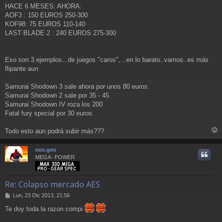
HACE 6 MESES: AHORA:
AOF3 : 150 EUROS 250-300
KOF98: 75 EUROS 110-140
LAST BLADE 2 : 240 EUROS 275-300
Eso son 3 ejemplos...de juegos "caros",...en lo barato..vamos..es más
flipante aun
Samurai Shodown 3 sale ahora por unos 80 euros.
Samurai Shodown 2 sale por 35 - 45
Samurai Shodown IV roza los 200
Fatal fury special por 30 euros.
Todo esto aun podrá subir más???
r
r
neo.geo
i
MEGA- POWER
Re: Colapso mercado AES
M
Lun, 23 Dic 2013, 21:56
e
Te doy toda la razon compi
n
s