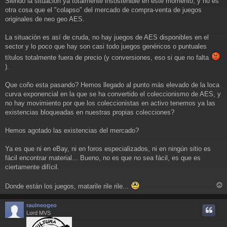
Siendo la situación ya totalmente insostenible en este momento, y no es
j
otra cosa que el "colapso" del mercado de compra-venta de juegos
e
originales de neo geo AES.
La situación es así de cruda, no hay juegos de AES disponibles en el
sector y lo poco que hay son casi todo juegos genéricos o puntuales
títulos totalmente fuera de precio (y conversiones, eso si que no falta
).
Que coño esta pasando? Hemos llegado al punto más elevado de la loca
curva exponencial en la que se ha convertido el coleccionismo de AES, y
no hay movimiento por que los coleccionistas en activo tenemos ya las
existencias bloqueadas en nuestras propias colecciones?
Hemos agotado las existencias del mercado?
Ya es que ni en eBay, ni en foros especializados, ni en ningún sitio es
fácil encontrar material... Bueno, no es que no sea fácil, es que es
ciertamente difícil.
Donde están los juegos, matarile rile rile...
r
r
raulneogeo
i
Lord MVS