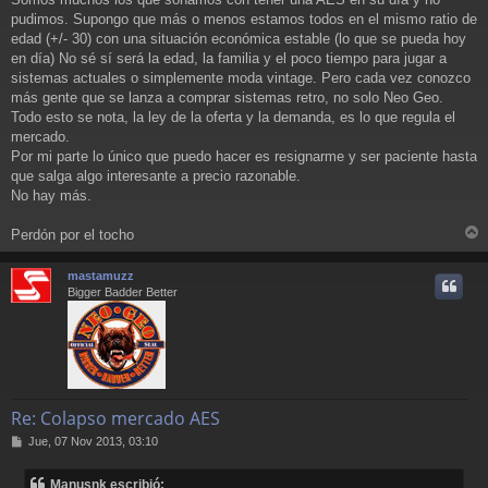
pudimos. Supongo que más o menos estamos todos en el mismo ratio de
edad (+/- 30) con una situación económica estable (lo que se pueda hoy
en día) No sé sí será la edad, la familia y el poco tiempo para jugar a
sistemas actuales o simplemente moda vintage. Pero cada vez conozco
más gente que se lanza a comprar sistemas retro, no solo Neo Geo.
Todo esto se nota, la ley de la oferta y la demanda, es lo que regula el
mercado.
Por mi parte lo único que puedo hacer es resignarme y ser paciente hasta
que salga algo interesante a precio razonable.
No hay más.
Perdón por el tocho
r
r
mastamuzz
i
Bigger Badder Better
Re: Colapso mercado AES
M
Jue, 07 Nov 2013, 03:10
e
n
Manusnk escribió: