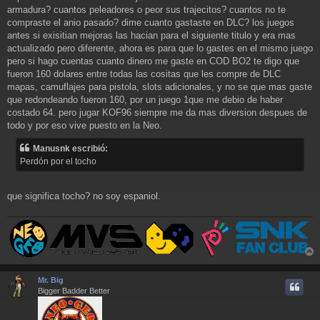
armadura? cuantos peleadores o peor sus trajecitos? cuantos no te
compraste el anio pasado? dime cuanto gastaste en DLC? los juegos
antes si exisitian mejoras las hacian para el siguiente titulo y era mas
actualizado pero diferente, ahora es para que lo gastes en el mismo juego
pero si hago cuentas cuanto dinero me gaste en COD BO2 te digo que
fueron 160 dolares entre todas las cositas que les compre de DLC
mapas, camuflajes para pistola, slots adicionales, y no se que mas gaste
que redondeando fueron 160, por un juego 1que me debio de haber
costado 64. pero jugar KOF96 siempre me da mas diversion despues de
todo y por eso vive puesto en la Neo.
Manusnk escribió:
Perdón por el tocho
que significa tocho? no soy espaniol.
r
r
Mr. Big
i
Bigger Badder Better