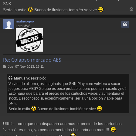
SNK.
Sería la ostia
Bueno de ilusiones también se vive
r
r
raulneogeo
i
Lord MVS
Re: Colapso mercado AES
M
Jue, 07 Nov 2013, 15:11
e
n
Manusnk escribió:
s
Volviendo al tema, os imaginais que SNK Playmore volviera a sacar
a
juegos para AES? Se que es poco probable, pero podrían hacerlo ¿no?
j
Esto haría que bajara el precio de los cartuchos viejos y aumentaría el
e
stock. Desconozco si, económicamente, sería una opción viable para
SNK.
Sería la ostia
Bueno de ilusiones también se vive
Ufffff.....creo que eso dispararia aun mas el precio de los cartuchos
"viejos", es mas, yo personalmente los buscaria aun mas!!!!