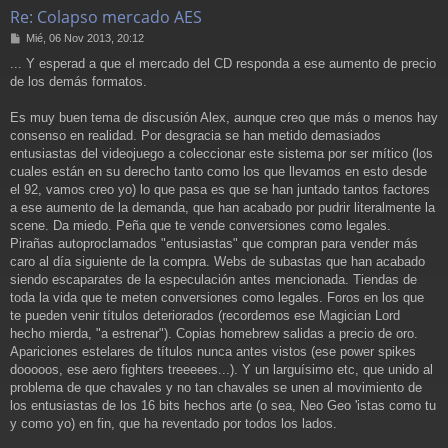
Re: Colapso mercado AES
M
Mié, 06 Nov 2013, 20:12
e
... Y esperad a que el mercado del CD responda a ese aumento de precio
n
de los demás formatos.
s
a
j
Es muy buen tema de discusión Alex, aunque creo que más o menos hay
e
consenso en realidad. Por desgracia se han metido demasiados
entusiastas del videojuego a coleccionar este sistema por ser mítico (los
cuales están en su derecho tanto como los que llevamos en esto desde
el 92, vamos creo yo) lo que pasa es que se han juntado tantos factores
a ese aumento de la demanda, que han acabado por pudrir literalmente la
scene. Da miedo. Peña que te vende conversiones como legales.
Pirañas autoproclamados "entusiastas" que compran para vender más
caro al día siguiente de la compra. Webs de subastas que han acabado
siendo escaparates de la especulación antes mencionada. Tiendas de
toda la vida que te meten conversiones como legales. Foros en los que
te pueden venir títulos deteriorados (recordemos ese Magician Lord
hecho mierda, "a estrenar"). Copias homebrew salidas a precio de oro.
Apariciones estelares de títulos nunca antes vistos (ese power spikes
dooooos, ese aero fighters treeeees...). Y un larguísimo etc, que unido al
problema de que chavales y no tan chavales se unen al movimiento de
los entusiastas de los 16 bits hechos arte (o sea, Neo Geo 'istas como tu
y como yo) en fin, que ha reventado por todos los lados.