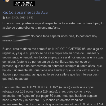
Re: Colapso mercado AES
M
Lun, 23 Dic 2013, 13:50
e
En unos dias, postearé algo al respecto de todo esto que os hará flipar, lo
n
acabo de comprobar esta misma mañana.
s
a
j
///////////////////////////// No hace falta esperar unos dias, lo postearé hoy
e
mismo.////////////////////
Bueno, esta mañana me compré un KINF OF FIGHTERS 98, con algo de
urgencia, ya que su precio se ha casi duplicado en cosa de 6 meses y
según tengo entendido en Japón empieza a ser difícil encontrar una copia
completa. (esto lo se por un amigo de confianza que conozco en
persona, que me ha demostrado su honradez siempre durante años, que
ha ido físicamente allí, que tiene una tienda y que va una vez al año a
Japón a por material, asi que no lo se por sellers que les interesa decir
que todo escasea).
Bien, resulta que TOKYOTOYFACTORY (ai ai ai) vende una copia
rebajada por 101 euros (valia 119 antes), y yo, pues como la veo
cojonuda, me "aguanto" por pagar 30 euros más que hubiese pagado
hace 6 meses y la compro.... y viendo en objetos vendidos
recientemente, me doy cuenta de que se ha vendido un KOF 98 con ESA