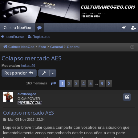
Cultura NeoGeo
Identificarse
Registrarse
or
de
eg
os
nti
ist
Cultura NeoGeo
Foro
General
General
fic
ra
Colapso mercado AES
ar
rs
Moderador:
hokuto29
Responder
se
e
Página
1
de
9
2
3
4
5
9
1
Siguiente
163 mensajes
…
alexneogeo
GIGA-POWER
Colapso mercado AES
M
Mar, 05 Nov 2013, 22:34
e
Bajo este breve titular quería compartir con vosotros una situación que
n
lamentablemente vengo comprobando desde unos años a esta parte...
s
a