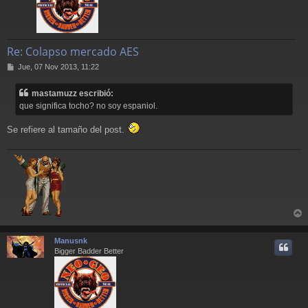
Re: Colapso mercado AES
M
Jue, 07 Nov 2013, 11:22
e
n
mastamuzz escribió:
s
que significa tocho? no soy espaniol.
a
j
e
Se refiere al tamaño del post.
r
r
Manusnk
i
Bigger Badder Better