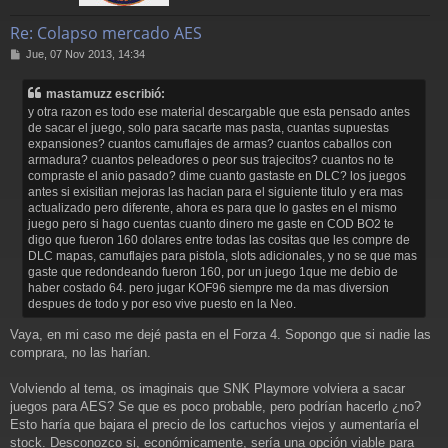
Re: Colapso mercado AES
M
Jue, 07 Nov 2013, 14:34
e
n
mastamuzz escribió:
s
y otra razon es todo ese material descargable que esta pensado antes
a
de sacar el juego, solo para sacarte mas pasta, cuantas supuestas
j
expansiones? cuantos camuflajes de armas? cuantos caballos con
e
armadura? cuantos peleadores o peor sus trajecitos? cuantos no te
compraste el anio pasado? dime cuanto gastaste en DLC? los juegos
antes si exisitian mejoras las hacian para el siguiente titulo y era mas
actualizado pero diferente, ahora es para que lo gastes en el mismo
juego pero si hago cuentas cuanto dinero me gaste en COD BO2 te
digo que fueron 160 dolares entre todas las cositas que les compre de
DLC mapas, camuflajes para pistola, slots adicionales, y no se que mas
gaste que redondeando fueron 160, por un juego 1que me debio de
haber costado 64. pero jugar KOF96 siempre me da mas diversion
despues de todo y por eso vive puesto en la Neo.
Vaya, en mi caso me dejé pasta en el Forza 4. Sopongo que si nadie las
comprara, no las harían.
Volviendo al tema, os imaginais que SNK Playmore volviera a sacar
juegos para AES? Se que es poco probable, pero podrían hacerlo ¿no?
Esto haría que bajara el precio de los cartuchos viejos y aumentaría el
stock. Desconozco si, económicamente, sería una opción viable para