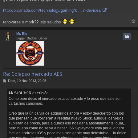
http://o.canada.com/technology/gaming/k ... n-devices/
renovarse o morir?? jeje saludos
r
r
Mr. Big
i
Bigger Badder Better
Re: Colapso mercado AES
M
Dom, 10 Nov 2013, 22:05
e
n
Sk3L3t0R escribió:
s
Como bien decis el mercado esta colapsado y lo poco que sale son
a
cartuchos carísimos.
j
e
Creo que la única via de adquirirlos ahora y estoy deacuerdo con los
que piensan que volvieran a reeditar nuevo Stock, aunque los viejos
subieran de precio, para algunos eso nos daria absolutamente igual,..
pero bueno como no se va a hacer...SNK-playmore esta por el dinero
facil en androids IOS y poco mas..son gente muy detestable.... lo único
que nos queda esperar es que alguien con dos cojones haga un