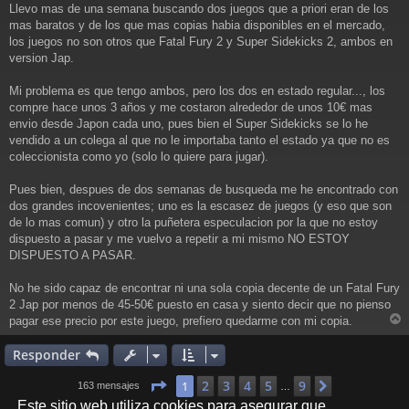
a
Llevo mas de una semana buscando dos juegos que a priori eran de los
j
mas baratos y de los que mas copias habia disponibles en el mercado,
e
los juegos no son otros que Fatal Fury 2 y Super Sidekicks 2, ambos en
version Jap.
Mi problema es que tengo ambos, pero los dos en estado regular..., los
compre hace unos 3 años y me costaron alrededor de unos 10€ mas
envio desde Japon cada uno, pues bien el Super Sidekicks se lo he
vendido a un colega al que no le importaba tanto el estado ya que no es
coleccionista como yo (solo lo quiere para jugar).
Pues bien, despues de dos semanas de busqueda me he encontrado con
dos grandes incovenientes; uno es la escasez de juegos (y eso que son
de lo mas comun) y otro la puñetera especulacion por la que no estoy
dispuesto a pasar y me vuelvo a repetir a mi mismo NO ESTOY
DISPUESTO A PASAR.
No he sido capaz de encontrar ni una sola copia decente de un Fatal Fury
2 Jap por menos de 45-50€ puesto en casa y siento decir que no pienso
pagar ese precio por este juego, prefiero quedarme con mi copia.
r
r
Responder
i
Página
1
de
9
2
3
4
5
9
1
Siguiente
163 mensajes
…
Este sitio web utiliza cookies para asegurar que