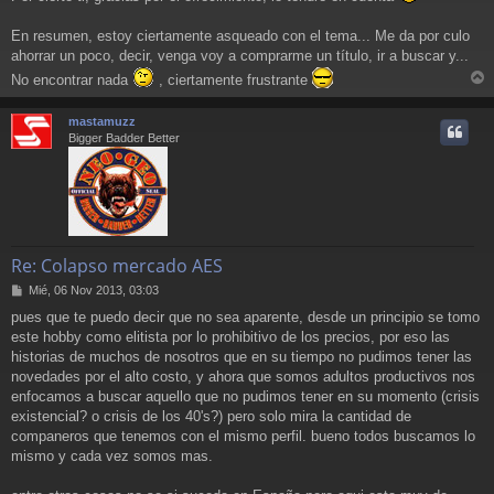
En resumen, estoy ciertamente asqueado con el tema... Me da por culo
ahorrar un poco, decir, venga voy a comprarme un título, ir a buscar y...
No encontrar nada
, ciertamente frustrante
r
r
mastamuzz
i
Bigger Badder Better
Re: Colapso mercado AES
M
Mié, 06 Nov 2013, 03:03
e
pues que te puedo decir que no sea aparente, desde un principio se tomo
n
este hobby como elitista por lo prohibitivo de los precios, por eso las
s
a
historias de muchos de nosotros que en su tiempo no pudimos tener las
j
novedades por el alto costo, y ahora que somos adultos productivos nos
e
enfocamos a buscar aquello que no pudimos tener en su momento (crisis
existencial? o crisis de los 40's?) pero solo mira la cantidad de
companeros que tenemos con el mismo perfil. bueno todos buscamos lo
mismo y cada vez somos mas.