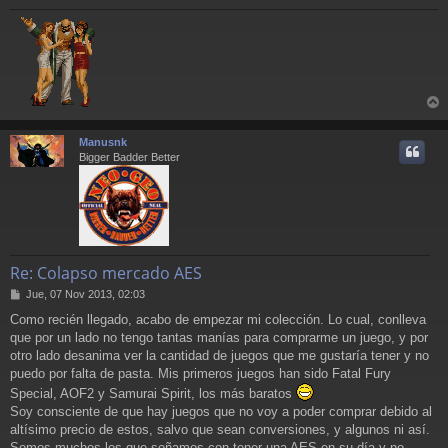
r
r
Manusnk
i
Bigger Badder Better
Re: Colapso mercado AES
M
Jue, 07 Nov 2013, 02:03
e
Como recién llegado, acabo de empezar mi colección. Lo cual, conlleva
n
que por un lado no tengo tantas manías para comprarme un juego, y por
s
a
otro lado desanima ver la cantidad de juegos que me gustaría tener y no
j
puedo por falta de pasta. Mis primeros juegos han sido Fatal Fury
e
Special, AOF2 y Samurai Spirit, los más baratos
Soy consciente de que hay juegos que no voy a poder comprar debido al
altísimo precio de estos, salvo que sean conversiones, y algunos ni así.
Somos muchos los que soñamos con tener una AES en su día y no