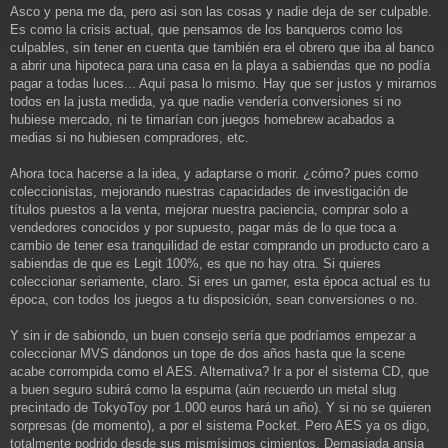
Asco y pena me da, pero asi son las cosas y nadie deja de ser culpable.
Es como la crisis actual, que pensamos de los banqueros como los
culpables, sin tener en cuenta que también era el obrero que iba al banco
a abrir una hipoteca para una casa en la playa a sabiendas que no podía
pagar a todas luces... Aquí pasa lo mismo. Hay que ser justos y mirarnos
todos en la justa medida, ya que nadie vendería conversiones si no
hubiese mercado, ni te timarían con juegos homebrew acabados a
medias si no hubiesen compradores, etc.
Ahora toca hacerse a la idea, y adaptarse o morir. ¿cómo? pues como
coleccionistas, mejorando nuestras capacidades de investigación de
títulos puestos a la venta, mejorar nuestra paciencia, comprar solo a
vendedores conocidos y por supuesto, pagar más de lo que toca a
cambio de tener esa tranquilidad de estar comprando un producto caro a
sabiendas de que es Legit 100%, es que no hay otra. Si quieres
coleccionar seriamente, claro. Si eres un gamer, esta época actual es tu
época, con todos los juegos a tu disposición, sean conversiones o no.
Y sin ir de sabiondo, un buen consejo sería que podríamos empezar a
coleccionar MVS dándonos un tope de dos años hasta que la scene
acabe corrompida como el AES. Alternativa? Ir a por el sistema CD, que
a buen seguro subirá como la espuma (aún recuerdo un metal slug
precintado de TokyoToy por 1.000 euros hará un año). Y si no se quieren
sorpresas (de momento), a por el sistema Pocket. Pero AES ya os digo,
totalmente podrido desde sus mismísimos cimientos. Demasiada ansia