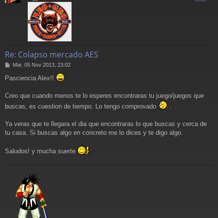
Re: Colapso mercado AES
M
Mar, 05 Nov 2013, 23:02
e
Pasciencia Alex!!
n
s
a
Creo que cuando menos te lo esperes encontraras tu juego/juegos que
j
buscas, es cuestion de tiempo. Lo tengo comprovado
.
e
Ya veras que te llegara el dia que encontraras lo que buscas y cerca de
tu casa. Si buscas algo en concreto me lo dices y te digo algo.
Saludos! y mucha suerte