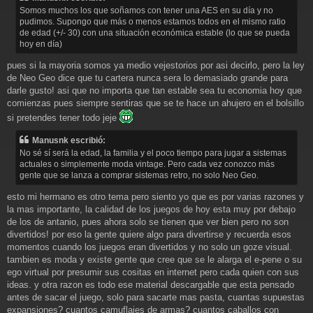
s
Somos muchos los que soñamos con tener una AES en su día y no
a
pudimos. Supongo que más o menos estamos todos en el mismo ratio
j
de edad (+/- 30) con una situación económica estable (lo que se pueda
e
hoy en día)
pues si la mayoria somos ya medio vejestorios por asi decirlo, pero la ley
de Neo Geo dice que tu cartera nunca sera lo demasiado grande para
darle gusto! asi que no importa que tan estable sea tu economia hoy que
comienzas pues siempre sentiras que se te hace un ahujero en el bolsillo
si pretendes tener todo jeje
Manusnk escribió:
No sé sí será la edad, la familia y el poco tiempo para jugar a sistemas
actuales o simplemente moda vintage. Pero cada vez conozco más
gente que se lanza a comprar sistemas retro, no solo Neo Geo.
esto mi hermano es otro tema pero siento yo que es por varias razones y
la mas importante, la calidad de los juegos de hoy esta muy por debajo
de los de antanio, pues ahora solo se tienen que ver bien pero no son
divertidos! por eso la gente quiere algo para divertirse y recuerda esos
momentos cuando los juegos eran divertidos y no solo un goze visual.
tambien es moda y existe gente que cree que se le alarga el e-pene o su
ego virtual por presumir sus cositas en internet pero cada quien con sus
ideas. y otra razon es todo ese material descargable que esta pensado
antes de sacar el juego, solo para sacarte mas pasta, cuantas supuestas
expansiones? cuantos camuflajes de armas? cuantos caballos con