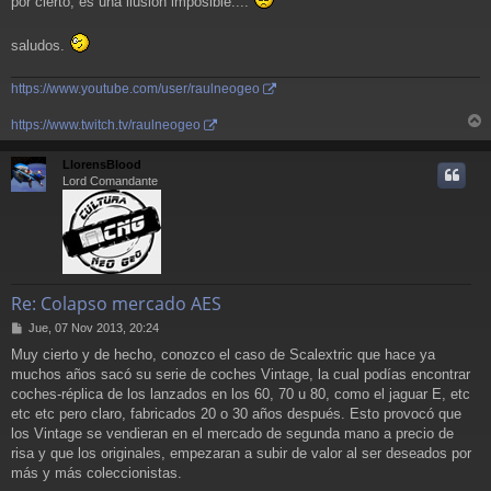
por cierto, es una ilusion imposible....
saludos.
https://www.youtube.com/user/raulneogeo
https://www.twitch.tv/raulneogeo
r
r
LlorensBlood
i
Lord Comandante
Re: Colapso mercado AES
M
Jue, 07 Nov 2013, 20:24
e
Muy cierto y de hecho, conozco el caso de Scalextric que hace ya
n
muchos años sacó su serie de coches Vintage, la cual podías encontrar
s
a
coches-réplica de los lanzados en los 60, 70 u 80, como el jaguar E, etc
j
etc etc pero claro, fabricados 20 o 30 años después. Esto provocó que
e
los Vintage se vendieran en el mercado de segunda mano a precio de
risa y que los originales, empezaran a subir de valor al ser deseados por
más y más coleccionistas.