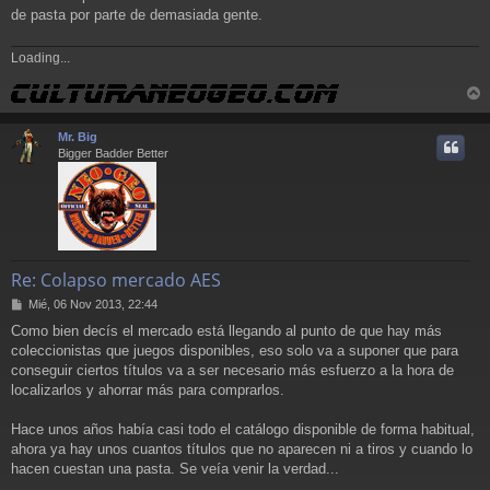
de pasta por parte de demasiada gente.
Loading...
r
r
Mr. Big
i
Bigger Badder Better
Re: Colapso mercado AES
M
Mié, 06 Nov 2013, 22:44
e
Como bien decís el mercado está llegando al punto de que hay más
n
coleccionistas que juegos disponibles, eso solo va a suponer que para
s
a
conseguir ciertos títulos va a ser necesario más esfuerzo a la hora de
j
localizarlos y ahorrar más para comprarlos.
e
Hace unos años había casi todo el catálogo disponible de forma habitual,
ahora ya hay unos cuantos títulos que no aparecen ni a tiros y cuando lo
hacen cuestan una pasta. Se veía venir la verdad...