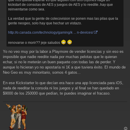
kickstart de consolas de AES y juegos de AES y lo reedite..hay que
reinventarse como sea.
La verdad que la gente de colecovision se ponen mas las pilas que la
gente neogeo, solo hay que hechar un vistazo.
http://o.canada.com/technology/gaming/k ... n-devices/
renovarse o morir?? jeje saludos
Yo no veo muy por la labor a Playmore de vender licencias y sin eso es
imposible que nadie reedite nada por muchas pelotas que le quieran
echar, si no le meterán un buen paquete con todas las de perder. Y
aunque lo hicieran yo no apostaría ni 1€ a que tuviera éxito. El mundo de
Neo Geo es muy minoritario, somos 4 gatos...
En ese Kickstarter lo que decían era hace una app licenciada para iOS,
nada de reeditar la consola ni los juegos y al final se han quedado en
$9000 de los 250000 que pedían, te puedes imaginar el fracaso.