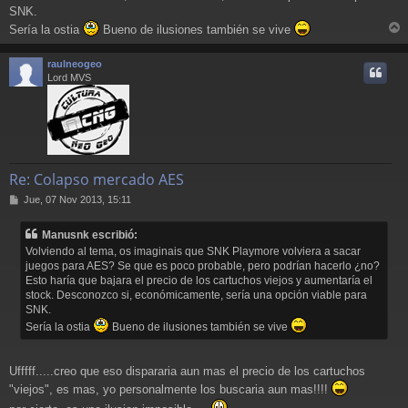
SNK.
Sería la ostia
Bueno de ilusiones también se vive
r
r
raulneogeo
i
Lord MVS
Re: Colapso mercado AES
M
Jue, 07 Nov 2013, 15:11
e
n
Manusnk escribió:
s
Volviendo al tema, os imaginais que SNK Playmore volviera a sacar
a
juegos para AES? Se que es poco probable, pero podrían hacerlo ¿no?
j
Esto haría que bajara el precio de los cartuchos viejos y aumentaría el
e
stock. Desconozco si, económicamente, sería una opción viable para
SNK.
Sería la ostia
Bueno de ilusiones también se vive
Ufffff.....creo que eso dispararia aun mas el precio de los cartuchos
"viejos", es mas, yo personalmente los buscaria aun mas!!!!