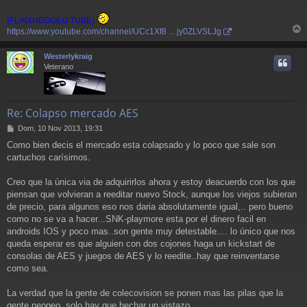
(FLAIXNEOGEO TUBE)
https://www.youtube.com/channel/UCc1Xf8 ... jy0ZLVSLJg
r
r
Westerlykraig
i
Veterano
Re: Colapso mercado AES
M
Dom, 10 Nov 2013, 19:31
e
Como bien decis el mercado esta colapsado y lo poco que sale son
n
cartuchos carísimos.
s
a
j
Creo que la única via de adquirirlos ahora y estoy deacuerdo con los que
e
piensan que volvieran a reeditar nuevo Stock, aunque los viejos subieran
de precio, para algunos eso nos daria absolutamente igual,.. pero bueno
como no se va a hacer...SNK-playmore esta por el dinero facil en
androids IOS y poco mas..son gente muy detestable.... lo único que nos
queda esperar es que alguien con dos cojones haga un kickstart de
consolas de AES y juegos de AES y lo reedite..hay que reinventarse
como sea.
La verdad que la gente de colecovision se ponen mas las pilas que la
gente neogeo, solo hay que hechar un vistazo.