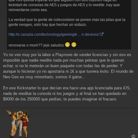
kickstart de consolas de AES y juegos de AES y lo reedite..hay que
reinventarse como sea.
La verdad que la gente de colecovision se ponen mas las pilas que la
gente neogeo, solo hay que hechar un vistazo.
http://o.canada.com/technology/gaming/k ... n-devices/
renovarse o morir?? jeje saludos
Yo no veo muy por la labor a Playmore de vender licencias y sin eso es
imposible que nadie reedite nada por muchas pelotas que le quieran
echar, si no le meterán un buen paquete con todas las de perder. Y
aunque lo hicieran yo no apostaría ni 1€ a que tuviera éxito. El mundo de
Neo Geo es muy minoritario, somos 4 gatos...
En ese Kickstarter lo que decían era hace una app licenciada para iOS,
nada de reeditar la consola ni los juegos y al final se han quedado en
$9000 de los 250000 que pedían, te puedes imaginar el fracaso.