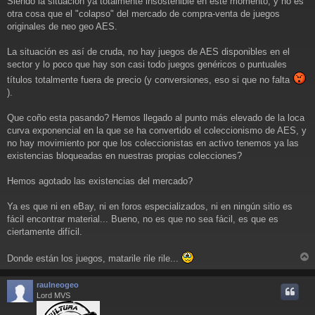
Siendo la situación ya totalmente insostenible en este momento, y no es
j
otra cosa que el "colapso" del mercado de compra-venta de juegos
e
originales de neo geo AES.
La situación es así de cruda, no hay juegos de AES disponibles en el
sector y lo poco que hay son casi todo juegos genéricos o puntuales
títulos totalmente fuera de precio (y conversiones, eso si que no falta
).
Que coño esta pasando? Hemos llegado al punto más elevado de la loca
curva exponencial en la que se ha convertido el coleccionismo de AES, y
no hay movimiento por que los coleccionistas en activo tenemos ya las
existencias bloqueadas en nuestras propias colecciones?
Hemos agotado las existencias del mercado?
Ya es que ni en eBay, ni en foros especializados, ni en ningún sitio es
fácil encontrar material... Bueno, no es que no sea fácil, es que es
ciertamente difícil.
Donde están los juegos, matarile rile rile...
r
r
raulneogeo
i
Lord MVS