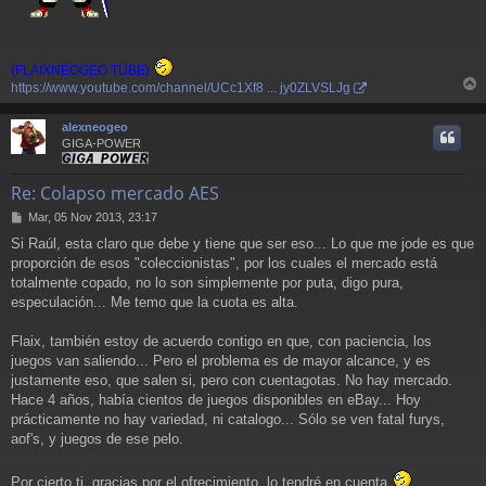
(FLAIXNEOGEO TUBE)
https://www.youtube.com/channel/UCc1Xf8 ... jy0ZLVSLJg
r
r
alexneogeo
i
GIGA-POWER
Re: Colapso mercado AES
M
Mar, 05 Nov 2013, 23:17
e
Si Raúl, esta claro que debe y tiene que ser eso... Lo que me jode es que
n
proporción de esos "coleccionistas", por los cuales el mercado está
s
a
totalmente copado, no lo son simplemente por puta, digo pura,
j
especulación... Me temo que la cuota es alta.
e
Flaix, también estoy de acuerdo contigo en que, con paciencia, los
juegos van saliendo... Pero el problema es de mayor alcance, y es
justamente eso, que salen si, pero con cuentagotas. No hay mercado.
Hace 4 años, había cientos de juegos disponibles en eBay... Hoy
prácticamente no hay variedad, ni catalogo... Sólo se ven fatal furys,
aof's, y juegos de ese pelo.
Por cierto ti, gracias por el ofrecimiento, lo tendré en cuenta