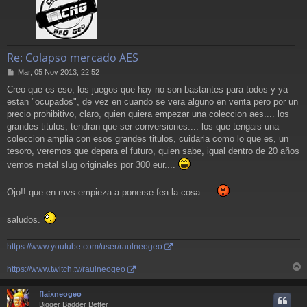
Re: Colapso mercado AES
M
Mar, 05 Nov 2013, 22:52
e
Creo que es eso, los juegos que hay no son bastantes para todos y ya
n
estan "ocupados", de vez en cuando se vera alguno en venta pero por un
s
a
precio prohibitivo, claro, quien quiera empezar una coleccion aes.... los
j
grandes titulos, tendran que ser conversiones.... los que tengais una
e
coleccion amplia con esos grandes titulos, cuidarla como lo que es, un
tesoro, veremos que depara el futuro, quien sabe, igual dentro de 20 años
vemos metal slug originales por 300 eur....
Ojo!! que en mvs empieza a ponerse fea la cosa.....
saludos.
https://www.youtube.com/user/raulneogeo
https://www.twitch.tv/raulneogeo
r
r
flaixneogeo
i
Bigger Badder Better