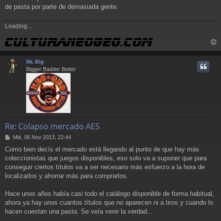
de pasta por parte de demasiada gente.
Loading...
r
r
Mr. Big
i
Bigger Badder Better
Re: Colapso mercado AES
M
Mié, 06 Nov 2013, 22:44
e
Como bien decís el mercado está llegando al punto de que hay más
n
coleccionistas que juegos disponibles, eso solo va a suponer que para
s
a
conseguir ciertos títulos va a ser necesario más esfuerzo a la hora de
j
localizarlos y ahorrar más para comprarlos.
e
Hace unos años había casi todo el catálogo disponible de forma habitual,
ahora ya hay unos cuantos títulos que no aparecen ni a tiros y cuando lo
hacen cuestan una pasta. Se veía venir la verdad...