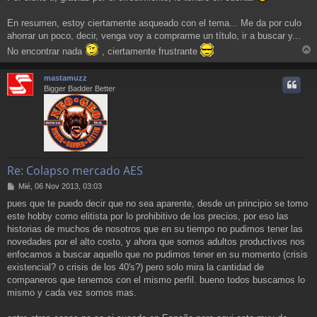
En resumen, estoy ciertamente asqueado con el tema... Me da por culo
ahorrar un poco, decir, venga voy a comprarme un título, ir a buscar y...
No encontrar nada
, ciertamente frustrante
r
r
mastamuzz
i
Bigger Badder Better
Re: Colapso mercado AES
M
Mié, 06 Nov 2013, 03:03
e
pues que te puedo decir que no sea aparente, desde un principio se tomo
n
este hobby como elitista por lo prohibitivo de los precios, por eso las
s
a
historias de muchos de nosotros que en su tiempo no pudimos tener las
j
novedades por el alto costo, y ahora que somos adultos productivos nos
e
enfocamos a buscar aquello que no pudimos tener en su momento (crisis
existencial? o crisis de los 40's?) pero solo mira la cantidad de
companeros que tenemos con el mismo perfil. bueno todos buscamos lo
mismo y cada vez somos mas.