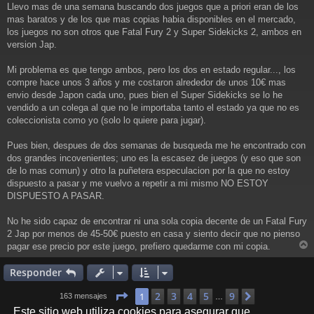
a
Llevo mas de una semana buscando dos juegos que a priori eran de los
j
mas baratos y de los que mas copias habia disponibles en el mercado,
e
los juegos no son otros que Fatal Fury 2 y Super Sidekicks 2, ambos en
version Jap.
Mi problema es que tengo ambos, pero los dos en estado regular..., los
compre hace unos 3 años y me costaron alrededor de unos 10€ mas
envio desde Japon cada uno, pues bien el Super Sidekicks se lo he
vendido a un colega al que no le importaba tanto el estado ya que no es
coleccionista como yo (solo lo quiere para jugar).
Pues bien, despues de dos semanas de busqueda me he encontrado con
dos grandes incovenientes; uno es la escasez de juegos (y eso que son
de lo mas comun) y otro la puñetera especulacion por la que no estoy
dispuesto a pasar y me vuelvo a repetir a mi mismo NO ESTOY
DISPUESTO A PASAR.
No he sido capaz de encontrar ni una sola copia decente de un Fatal Fury
2 Jap por menos de 45-50€ puesto en casa y siento decir que no pienso
pagar ese precio por este juego, prefiero quedarme con mi copia.
r
r
Responder
i
Página
1
de
9
2
3
4
5
9
1
Siguiente
163 mensajes
…
Este sitio web utiliza cookies para asegurar que