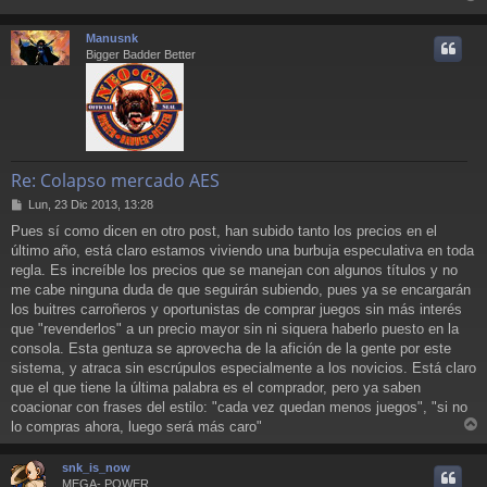
r
r
Manusnk
i
Bigger Badder Better
Re: Colapso mercado AES
M
Lun, 23 Dic 2013, 13:28
e
Pues sí como dicen en otro post, han subido tanto los precios en el
n
último año, está claro estamos viviendo una burbuja especulativa en toda
s
a
regla. Es increíble los precios que se manejan con algunos títulos y no
j
me cabe ninguna duda de que seguirán subiendo, pues ya se encargarán
e
los buitres carroñeros y oportunistas de comprar juegos sin más interés
que "revenderlos" a un precio mayor sin ni siquera haberlo puesto en la
consola. Esta gentuza se aprovecha de la afición de la gente por este
sistema, y atraca sin escrúpulos especialmente a los novicios. Está claro
que el que tiene la última palabra es el comprador, pero ya saben
coacionar con frases del estilo: "cada vez quedan menos juegos", "si no
lo compras ahora, luego será más caro"
r
r
snk_is_now
i
MEGA- POWER