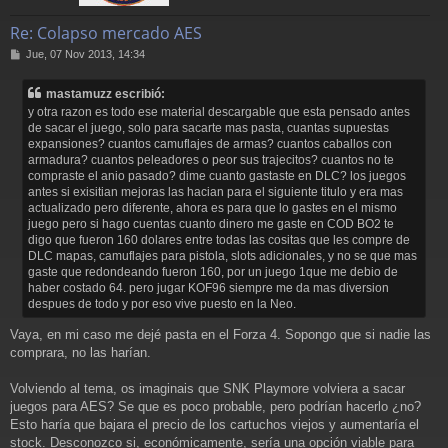
Re: Colapso mercado AES
M
Jue, 07 Nov 2013, 14:34
e
n
mastamuzz escribió:
s
y otra razon es todo ese material descargable que esta pensado antes
a
de sacar el juego, solo para sacarte mas pasta, cuantas supuestas
j
expansiones? cuantos camuflajes de armas? cuantos caballos con
e
armadura? cuantos peleadores o peor sus trajecitos? cuantos no te
compraste el anio pasado? dime cuanto gastaste en DLC? los juegos
antes si exisitian mejoras las hacian para el siguiente titulo y era mas
actualizado pero diferente, ahora es para que lo gastes en el mismo
juego pero si hago cuentas cuanto dinero me gaste en COD BO2 te
digo que fueron 160 dolares entre todas las cositas que les compre de
DLC mapas, camuflajes para pistola, slots adicionales, y no se que mas
gaste que redondeando fueron 160, por un juego 1que me debio de
haber costado 64. pero jugar KOF96 siempre me da mas diversion
despues de todo y por eso vive puesto en la Neo.
Vaya, en mi caso me dejé pasta en el Forza 4. Sopongo que si nadie las
comprara, no las harían.
Volviendo al tema, os imaginais que SNK Playmore volviera a sacar
juegos para AES? Se que es poco probable, pero podrían hacerlo ¿no?
Esto haría que bajara el precio de los cartuchos viejos y aumentaría el
stock. Desconozco si, económicamente, sería una opción viable para