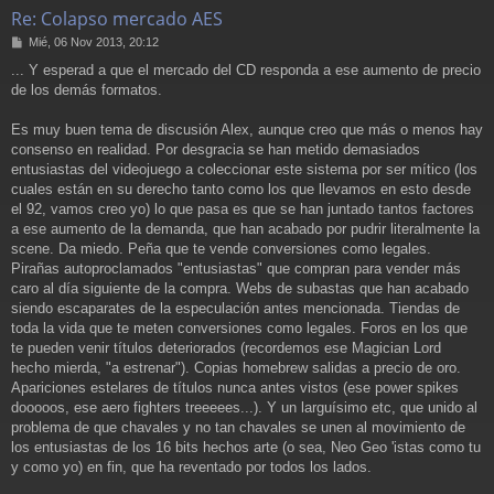
Re: Colapso mercado AES
M
Mié, 06 Nov 2013, 20:12
e
... Y esperad a que el mercado del CD responda a ese aumento de precio
n
de los demás formatos.
s
a
j
Es muy buen tema de discusión Alex, aunque creo que más o menos hay
e
consenso en realidad. Por desgracia se han metido demasiados
entusiastas del videojuego a coleccionar este sistema por ser mítico (los
cuales están en su derecho tanto como los que llevamos en esto desde
el 92, vamos creo yo) lo que pasa es que se han juntado tantos factores
a ese aumento de la demanda, que han acabado por pudrir literalmente la
scene. Da miedo. Peña que te vende conversiones como legales.
Pirañas autoproclamados "entusiastas" que compran para vender más
caro al día siguiente de la compra. Webs de subastas que han acabado
siendo escaparates de la especulación antes mencionada. Tiendas de
toda la vida que te meten conversiones como legales. Foros en los que
te pueden venir títulos deteriorados (recordemos ese Magician Lord
hecho mierda, "a estrenar"). Copias homebrew salidas a precio de oro.
Apariciones estelares de títulos nunca antes vistos (ese power spikes
dooooos, ese aero fighters treeeees...). Y un larguísimo etc, que unido al
problema de que chavales y no tan chavales se unen al movimiento de
los entusiastas de los 16 bits hechos arte (o sea, Neo Geo 'istas como tu
y como yo) en fin, que ha reventado por todos los lados.