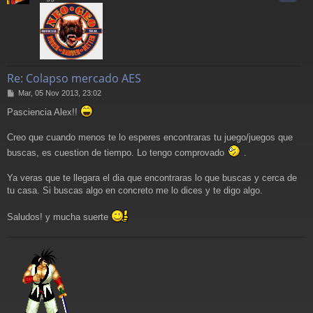
Re: Colapso mercado AES
M
Mar, 05 Nov 2013, 23:02
e
Pasciencia Alex!!
n
s
a
Creo que cuando menos te lo esperes encontraras tu juego/juegos que
j
buscas, es cuestion de tiempo. Lo tengo comprovado
.
e
Ya veras que te llegara el dia que encontraras lo que buscas y cerca de
tu casa. Si buscas algo en concreto me lo dices y te digo algo.
Saludos! y mucha suerte