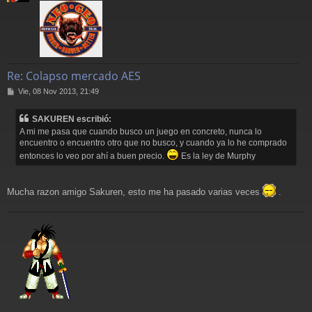
Re: Colapso mercado AES
M
Vie, 08 Nov 2013, 21:49
e
n
SAKUREN escribió:
s
A mi me pasa que cuando busco un juego en concreto, nunca lo
a
encuentro o encuentro otro que no busco, y cuando ya lo he comprado
j
e
entonces lo veo por ahí a buen precio.
Es la ley de Murphy
Mucha razon amigo Sakuren, esto me ha pasado varias veces
.