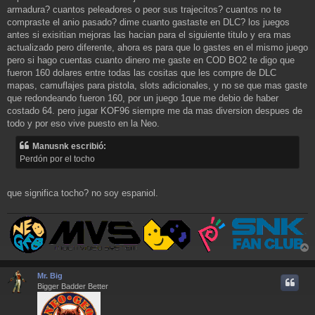
armadura? cuantos peleadores o peor sus trajecitos? cuantos no te
compraste el anio pasado? dime cuanto gastaste en DLC? los juegos
antes si exisitian mejoras las hacian para el siguiente titulo y era mas
actualizado pero diferente, ahora es para que lo gastes en el mismo juego
pero si hago cuentas cuanto dinero me gaste en COD BO2 te digo que
fueron 160 dolares entre todas las cositas que les compre de DLC
mapas, camuflajes para pistola, slots adicionales, y no se que mas gaste
que redondeando fueron 160, por un juego 1que me debio de haber
costado 64. pero jugar KOF96 siempre me da mas diversion despues de
todo y por eso vive puesto en la Neo.
Manusnk escribió:
Perdón por el tocho
que significa tocho? no soy espaniol.
r
r
Mr. Big
i
Bigger Badder Better