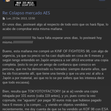
Re: Colapso mercado AES
M
Lun, 23 Dic 2013, 13:50
e
En unos dias, postearé algo al respecto de todo esto que os hará flipar, lo
n
acabo de comprobar esta misma mañana.
s
a
j
///////////////////////////// No hace falta esperar unos dias, lo postearé hoy
e
mismo.////////////////////
Bueno, esta mañana me compré un KINF OF FIGHTERS 98, con algo de
urgencia, ya que su precio se ha casi duplicado en cosa de 6 meses y
según tengo entendido en Japón empieza a ser difícil encontrar una copia
completa. (esto lo se por un amigo de confianza que conozco en
persona, que me ha demostrado su honradez siempre durante años, que
ha ido físicamente allí, que tiene una tienda y que va una vez al año a
Japón a por material, asi que no lo se por sellers que les interesa decir
que todo escasea).
Bien, resulta que TOKYOTOYFACTORY (ai ai ai) vende una copia
rebajada por 101 euros (valia 119 antes), y yo, pues como la veo
cojonuda, me "aguanto" por pagar 30 euros más que hubiese pagado
hace 6 meses y la compro.... y viendo en objetos vendidos
recientemente, me doy cuenta de que se ha vendido un KOF 98 con ESA