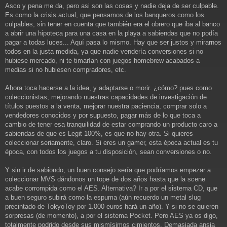
Asco y pena me da, pero asi son las cosas y nadie deja de ser culpable.
Es como la crisis actual, que pensamos de los banqueros como los
culpables, sin tener en cuenta que también era el obrero que iba al banco
a abrir una hipoteca para una casa en la playa a sabiendas que no podía
pagar a todas luces... Aquí pasa lo mismo. Hay que ser justos y mirarnos
todos en la justa medida, ya que nadie vendería conversiones si no
hubiese mercado, ni te timarían con juegos homebrew acabados a
medias si no hubiesen compradores, etc.
Ahora toca hacerse a la idea, y adaptarse o morir. ¿cómo? pues como
coleccionistas, mejorando nuestras capacidades de investigación de
títulos puestos a la venta, mejorar nuestra paciencia, comprar solo a
vendedores conocidos y por supuesto, pagar más de lo que toca a
cambio de tener esa tranquilidad de estar comprando un producto caro a
sabiendas de que es Legit 100%, es que no hay otra. Si quieres
coleccionar seriamente, claro. Si eres un gamer, esta época actual es tu
época, con todos los juegos a tu disposición, sean conversiones o no.
Y sin ir de sabiondo, un buen consejo sería que podríamos empezar a
coleccionar MVS dándonos un tope de dos años hasta que la scene
acabe corrompida como el AES. Alternativa? Ir a por el sistema CD, que
a buen seguro subirá como la espuma (aún recuerdo un metal slug
precintado de TokyoToy por 1.000 euros hará un año). Y si no se quieren
sorpresas (de momento), a por el sistema Pocket. Pero AES ya os digo,
totalmente podrido desde sus mismísimos cimientos. Demasiada ansia