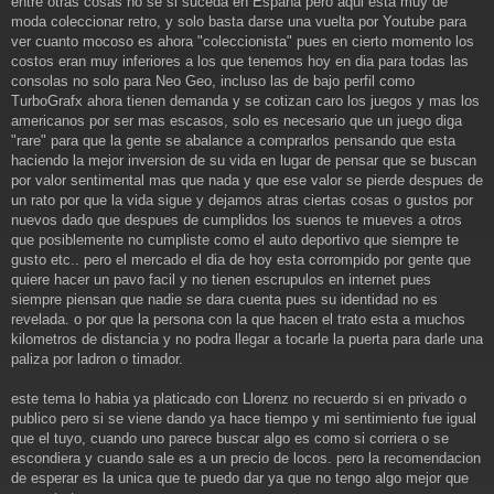
entre otras cosas no se si suceda en España pero aqui esta muy de
moda coleccionar retro, y solo basta darse una vuelta por Youtube para
ver cuanto mocoso es ahora "coleccionista" pues en cierto momento los
costos eran muy inferiores a los que tenemos hoy en dia para todas las
consolas no solo para Neo Geo, incluso las de bajo perfil como
TurboGrafx ahora tienen demanda y se cotizan caro los juegos y mas los
americanos por ser mas escasos, solo es necesario que un juego diga
"rare" para que la gente se abalance a comprarlos pensando que esta
haciendo la mejor inversion de su vida en lugar de pensar que se buscan
por valor sentimental mas que nada y que ese valor se pierde despues de
un rato por que la vida sigue y dejamos atras ciertas cosas o gustos por
nuevos dado que despues de cumplidos los suenos te mueves a otros
que posiblemente no cumpliste como el auto deportivo que siempre te
gusto etc.. pero el mercado el dia de hoy esta corrompido por gente que
quiere hacer un pavo facil y no tienen escrupulos en internet pues
siempre piensan que nadie se dara cuenta pues su identidad no es
revelada. o por que la persona con la que hacen el trato esta a muchos
kilometros de distancia y no podra llegar a tocarle la puerta para darle una
paliza por ladron o timador.
este tema lo habia ya platicado con Llorenz no recuerdo si en privado o
publico pero si se viene dando ya hace tiempo y mi sentimiento fue igual
que el tuyo, cuando uno parece buscar algo es como si corriera o se
escondiera y cuando sale es a un precio de locos. pero la recomendacion
de esperar es la unica que te puedo dar ya que no tengo algo mejor que