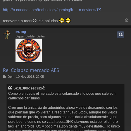
http://o.canada.com/technology/gaming/k ... n-devices/
renovarse o morir?? jeje saludos
r
r
Mr. Big
i
Bigger Badder Better
Re: Colapso mercado AES
M
Dom, 10 Nov 2013, 22:05
e
n
Sk3L3t0R escribió:
s
Como bien decis el mercado esta colapsado y lo poco que sale son
a
cartuchos carísimos.
j
e
Creo que la única via de adquirirlos ahora y estoy deacuerdo con los
que piensan que volvieran a reeditar nuevo Stock, aunque los viejos
subieran de precio, para algunos eso nos daria absolutamente igual,..
pero bueno como no se va a hacer...SNK-playmore esta por el dinero
facil en androids IOS y poco mas..son gente muy detestable.... lo único
que nos queda esperar es que alguien con dos cojones haga un