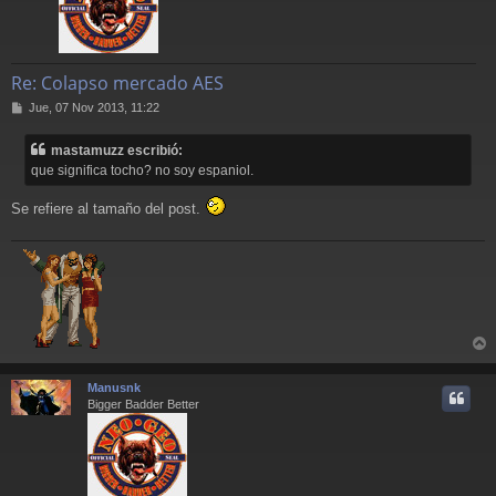
Re: Colapso mercado AES
M
Jue, 07 Nov 2013, 11:22
e
n
mastamuzz escribió:
s
que significa tocho? no soy espaniol.
a
j
e
Se refiere al tamaño del post.
r
r
Manusnk
i
Bigger Badder Better