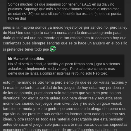
s
Somos muchos los que soñamos con tener una AES en su día y no
a
pudimos. Supongo que más o menos estamos todos en el mismo ratio
j
de edad (+/- 30) con una situación económica estable (lo que se pueda
e
hoy en día)
pues si la mayoria somos ya medio vejestorios por asi decirlo, pero la ley
de Neo Geo dice que tu cartera nunca sera lo demasiado grande para
darle gusto! asi que no importa que tan estable sea tu economia hoy que
comienzas pues siempre sentiras que se te hace un ahujero en el bolsillo
si pretendes tener todo jeje
Manusnk escribió:
No sé sí será la edad, la familia y el poco tiempo para jugar a sistemas
actuales o simplemente moda vintage. Pero cada vez conozco más
gente que se lanza a comprar sistemas retro, no solo Neo Geo.
esto mi hermano es otro tema pero siento yo que es por varias razones y
la mas importante, la calidad de los juegos de hoy esta muy por debajo
de los de antanio, pues ahora solo se tienen que ver bien pero no son
divertidos! por eso la gente quiere algo para divertirse y recuerda esos
momentos cuando los juegos eran divertidos y no solo un goze visual.
tambien es moda y existe gente que cree que se le alarga el e-pene o su
ego virtual por presumir sus cositas en internet pero cada quien con sus
ideas. y otra razon es todo ese material descargable que esta pensado
antes de sacar el juego, solo para sacarte mas pasta, cuantas supuestas
expansiones? cuantos camuflajes de armas? cuantos caballos con