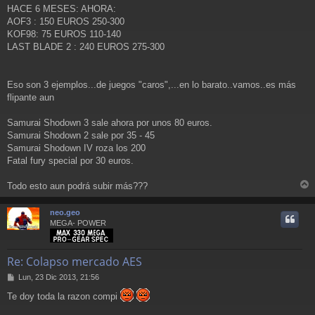
HACE 6 MESES: AHORA:
AOF3 : 150 EUROS 250-300
KOF98: 75 EUROS 110-140
LAST BLADE 2 : 240 EUROS 275-300
Eso son 3 ejemplos...de juegos "caros",...en lo barato..vamos..es más
flipante aun
Samurai Shodown 3 sale ahora por unos 80 euros.
Samurai Shodown 2 sale por 35 - 45
Samurai Shodown IV roza los 200
Fatal fury special por 30 euros.
Todo esto aun podrá subir más???
r
r
neo.geo
i
MEGA- POWER
Re: Colapso mercado AES
M
Lun, 23 Dic 2013, 21:56
e
Te doy toda la razon compi
n
s