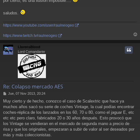
por cierto, es una ilusion imposible....
saludos.
https://www.youtube.com/user/raulneogeo
https://www.twitch.tv/raulneogeo
r
r
LlorensBlood
i
Lord Comandante
Re: Colapso mercado AES
M
Jue, 07 Nov 2013, 20:24
e
Muy cierto y de hecho, conozco el caso de Scalextric que hace ya
n
muchos años sacó su serie de coches Vintage, la cual podías encontrar
s
a
coches-réplica de los lanzados en los 60, 70 u 80, como el jaguar E, etc
j
etc etc pero claro, fabricados 20 o 30 años después. Esto provocó que
e
los Vintage se vendieran en el mercado de segunda mano a precio de
risa y que los originales, empezaran a subir de valor al ser deseados por
más y más coleccionistas.