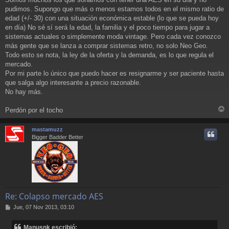
pudimos. Supongo que más o menos estamos todos en el mismo ratio de
edad (+/- 30) con una situación económica estable (lo que se pueda hoy
en día) No sé sí será la edad, la familia y el poco tiempo para jugar a
sistemas actuales o simplemente moda vintage. Pero cada vez conozco
más gente que se lanza a comprar sistemas retro, no solo Neo Geo.
Todo esto se nota, la ley de la oferta y la demanda, es lo que regula el
mercado.
Por mi parte lo único que puedo hacer es resignarme y ser paciente hasta
que salga algo interesante a precio razonable.
No hay más.
Perdón por el tocho
r
r
mastamuzz
i
Bigger Badder Better
Re: Colapso mercado AES
M
Jue, 07 Nov 2013, 03:10
e
n
Manusnk escribió: