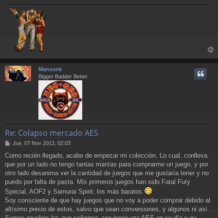
r
r
Manusnk
i
Bigger Badder Better
Re: Colapso mercado AES
M
Jue, 07 Nov 2013, 02:03
e
Como recién llegado, acabo de empezar mi colección. Lo cual, conlleva
n
que por un lado no tengo tantas manías para comprarme un juego, y por
s
a
otro lado desanima ver la cantidad de juegos que me gustaría tener y no
j
puedo por falta de pasta. Mis primeros juegos han sido Fatal Fury
e
Special, AOF2 y Samurai Spirit, los más baratos
Soy consciente de que hay juegos que no voy a poder comprar debido al
altísimo precio de estos, salvo que sean conversiones, y algunos ni así.
Somos muchos los que soñamos con tener una AES en su día y no