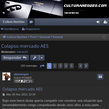
Cultura NeoGeo
Identificarse
Registrarse
or
de
eg
os
nti
ist
Cultura NeoGeo
Foro
General
General
fic
ra
Colapso mercado AES
ar
rs
Moderador:
hokuto29
Responder
se
e
Página
1
de
9
2
3
4
5
9
1
Siguiente
163 mensajes
…
alexneogeo
GIGA-POWER
Colapso mercado AES
M
Mar, 05 Nov 2013, 22:34
e
Bajo este breve titular quería compartir con vosotros una situación que
n
lamentablemente vengo comprobando desde unos años a esta parte...
s
a