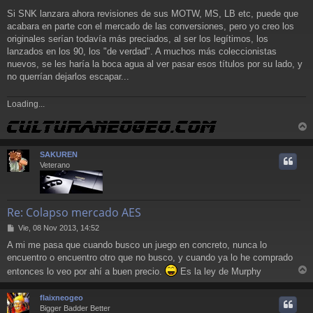
Si SNK lanzara ahora revisiones de sus MOTW, MS, LB etc, puede que
acabara en parte con el mercado de las conversiones, pero yo creo los
originales serían todavía más preciados, al ser los legítimos, los
lanzados en los 90, los "de verdad". A muchos más coleccionistas
nuevos, se les haría la boca agua al ver pasar esos títulos por su lado, y
no querrían dejarlos escapar...
Loading...
r
r
SAKUREN
i
Veterano
Re: Colapso mercado AES
M
Vie, 08 Nov 2013, 14:52
e
A mi me pasa que cuando busco un juego en concreto, nunca lo
n
encuentro o encuentro otro que no busco, y cuando ya lo he comprado
s
a
entonces lo veo por ahí a buen precio.
Es la ley de Murphy
j
r
e
r
flaixneogeo
i
Bigger Badder Better