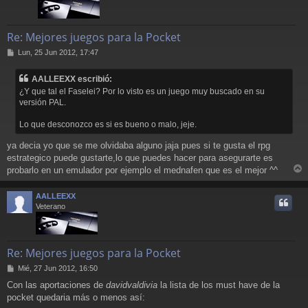
Re: Mejores juegos para la Pocket
M
Lun, 25 Jun 2012, 17:47
e
n
AALLEEXX escribió:
s
¿Y que tal el Faselei? Por lo visto es un juego muy buscado en su
a
versión PAL.
j
e
Lo que desconozco es si es bueno o malo, jeje.
ya decia yo que se me olvidaba alguno jaja pues si te gusta el rpg
estrategico puede gustarte,lo que puedes hacer para asegurarte es
probarlo en un emulador por ejemplo el mednafen que es el mejor ^^
r
r
AALLEEXX
i
Veterano
Re: Mejores juegos para la Pocket
M
Mié, 27 Jun 2012, 16:50
e
Con las aportaciones de
davidvaldivia
la lista de los must have de la
n
pocket quedaria más o menos así:
s