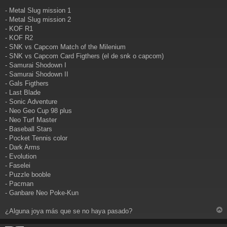
a
j
- Metal Slug mission 1
e
- Metal Slug mission 2
- KOF R1
- KOF R2
- SNK vs Capcom Match of the Milenium
- SNK vs Capcom Card Figthers (el de snk o capcom)
- Samurai Shodown I
- Samurai Shodown II
- Gals Figthers
- Last Blade
- Sonic Adventure
- Neo Geo Cup 98 plus
- Neo Turf Master
- Baseball Stars
- Pocket Tennis color
- Dark Arms
- Evolution
- Faselei
- Puzzle booble
- Pacman
- Ganbare Neo Poke-Kun
¿Alguna joya más que se no haya pasado?
r
r