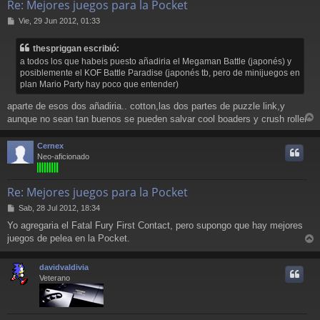
Re: Mejores juegos para la Pocket
M
Vie, 29 Jun 2012, 01:33
e
n
thespriggan escribió:
s
a todos los que habeis puesto añadiria el Megaman Battle (japonés) y
a
posiblemente el KOF Battle Paradise (japonés tb, pero de minijuegos en
j
plan Mario Party hay poco que entender)
e
aparte de esos dos añadiria.. cotton,las dos partes de puzzle link,y
aunque no sean tan buenos se pueden salvar cool boaders y crush roller
r
r
Cernex
i
Neo-aficionado
Re: Mejores juegos para la Pocket
M
Sab, 28 Jul 2012, 18:34
e
Yo agregaria el Fatal Fury First Contact, pero supongo que hay mejores
n
juegos de pelea en la Pocket.
s
r
a
j
r
davidvaldivia
e
i
Veterano