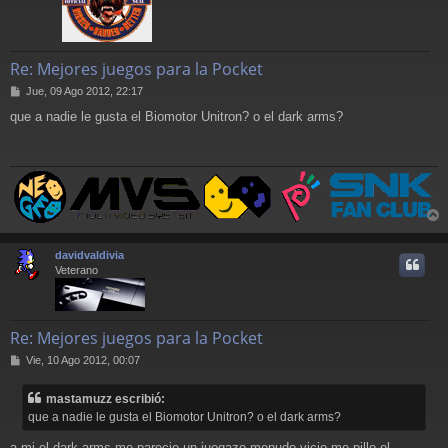
Re: Mejores juegos para la Pocket
M
Jue, 09 Ago 2012, 22:17
e
que a nadie le gusta el Biomotor Unitron? o el dark arms?
n
s
a
j
e
r
r
davidvaldivia
i
Veterano
Re: Mejores juegos para la Pocket
M
Vie, 10 Ago 2012, 00:07
e
n
mastamuzz escribió:
s
que a nadie le gusta el Biomotor Unitron? o el dark arms?
a
j
a mi el dark arms me parecio un juegazo menudo vicio me pillo el