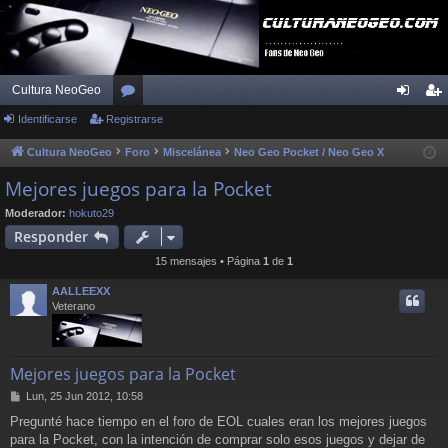
Cultura NeoGeo
Identificarse
Registrarse
or
de
eg
os
nti
ist
Cultura NeoGeo
Foro
Miscelánea
Neo Geo Pocket / Neo Geo X
fic
ra
Mejores juegos para la Pocket
ar
rs
Moderador:
hokuto29
Responder
se
e
15 mensajes • Página
1
de
1
AALLEEXX
Veterano
Mejores juegos para la Pocket
M
Lun, 25 Jun 2012, 10:58
e
Pregunté hace tiempo en el foro de EOL cuales eran los mejores juegos
n
para la Pocket, con la intención de comprar solo esos juegos y dejar de
s