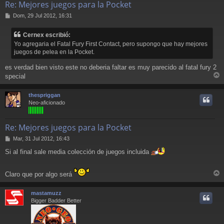
Re: Mejores juegos para la Pocket
M
Dom, 29 Jul 2012, 16:31
e
n
Cernex escribió:
s
Yo agregaria el Fatal Fury First Contact, pero supongo que hay mejores
a
juegos de pelea en la Pocket.
j
e
es verdad bien visto este no deberia faltar es muy parecido al fatal fury 2
special
r
r
thespriggan
i
Neo-aficionado
Re: Mejores juegos para la Pocket
M
Mar, 31 Jul 2012, 16:43
e
Si al final sale media colección de juegos incluida
n
s
a
Claro que por algo será
j
r
e
r
mastamuzz
i
Bigger Badder Better