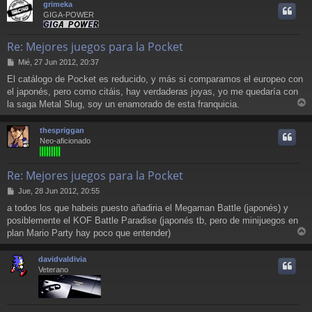
grimeka
i
GIGA-POWER
Re: Mejores juegos para la Pocket
M
Mié, 27 Jun 2012, 20:37
e
El catálogo de Pocket es reducido, y más si comparamos el europeo con
n
el japonés, pero como citáis, hay verdaderas joyas, yo me quedaría con
s
a
la saga Metal Slug, soy un enamorado de esta franquicia.
r
j
e
r
thespriggan
i
Neo-aficionado
Re: Mejores juegos para la Pocket
M
Jue, 28 Jun 2012, 20:55
e
a todos los que habeis puesto añadiria el Megaman Battle (japonés) y
n
posiblemente el KOF Battle Paradise (japonés tb, pero de minijuegos en
s
a
plan Mario Party hay poco que entender)
r
j
e
r
davidvaldivia
i
Veterano