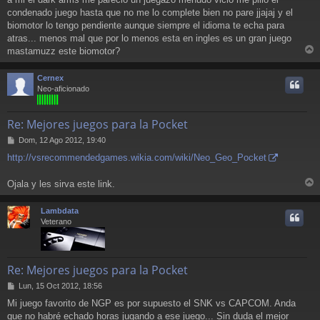
e
condenado juego hasta que no me lo complete bien no pare jjajaj y el
biomotor lo tengo pendiente aunque siempre el idioma te echa para
atras... menos mal que por lo menos esta en ingles es un gran juego
mastamuzz este biomotor?
r
r
Cernex
i
Neo-aficionado
Re: Mejores juegos para la Pocket
M
Dom, 12 Ago 2012, 19:40
e
http://vsrecommendedgames.wikia.com/wiki/Neo_Geo_Pocket
n
s
a
Ojala y les sirva este link.
r
j
e
r
Lambdata
i
Veterano
Re: Mejores juegos para la Pocket
M
Lun, 15 Oct 2012, 18:56
e
Mi juego favorito de NGP es por supuesto el SNK vs CAPCOM. Anda
n
que no habré echado horas jugando a ese juego... Sin duda el mejor
s