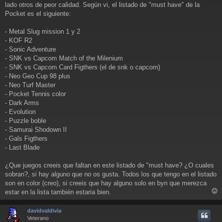
a
lado otros de peor calidad. Según vi, el listado de "must have" de la
j
Pocket es el siguiente:
e
- Metal Slug mission 1 y 2
- KOF R2
- Sonic Adventure
- SNK vs Capcom Match of the Milenium
- SNK vs Capcom Card Figthers (el de snk o capcom)
- Neo Geo Cup 98 plus
- Neo Turf Master
- Pocket Tennis color
- Dark Arms
- Evolution
- Puzzle boble
- Samurai Shodown II
- Gals Figthers
- Last Blade
¿Que juegos creeis que faltan en este listado de "must have? ¿O cuales
sobran?, si hay alguno que no os gusta. Todos los que tengo en el listado
son en color (creo), si creeis que hay alguno solo en byn que merezca
estar en la lista también estaria bien.
r
r
davidvaldivia
i
Veterano