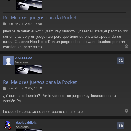
Re: Mejores juegos para la Pocket
M
Lun, 25 Jun 2012, 16:06
e
pues te faltarian el kof r1,samuray shadow 1,baseball stars,el pacman por
n
ser un clasico y un juego raro pero que tiene su encanto apesar de su
s
a
rareza Ganbare Neo Poke-Kun un juego del estilo wario touched pero ahi
j
estarian los principales
e
r
r
AALLEEXX
i
Veterano
Re: Mejores juegos para la Pocket
M
Lun, 25 Jun 2012, 16:10
e
¿Y que tal el Faselei? Por lo visto es un juego muy buscado en su
n
versión PAL.
s
a
j
Lo que desconozco es si es bueno o malo, jeje.
e
r
r
davidvaldivia
i
Veterano