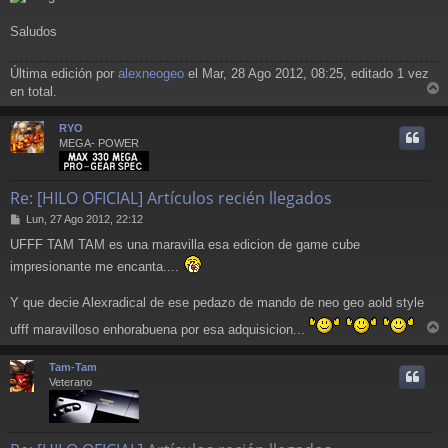
Saludos
Última edición por
alexneogeo
el Mar, 28 Ago 2012, 08:25, editado 1 vez
en total.
r
r
RYO
i
MEGA- POWER
Re: [HILO OFICIAL] Artículos recién llegados
M
Lun, 27 Ago 2012, 22:12
e
UFFF TAM TAM es una maravilla esa edicion de game cube
n
s
impresionante me encanta....
a
j
Y que decie Alexradical de ese pedazo de mando de neo geo aold style
e
ufff maravilloso enhorabuena por esa adquisicion...
r
r
Tam-Tam
i
Veterano