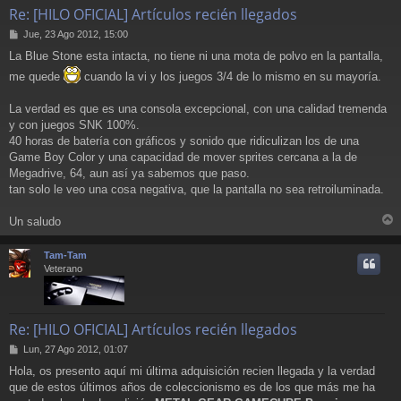
Re: [HILO OFICIAL] Artículos recién llegados
M
Jue, 23 Ago 2012, 15:00
e
La Blue Stone esta intacta, no tiene ni una mota de polvo en la pantalla,
n
s
me quede
cuando la vi y los juegos 3/4 de lo mismo en su mayoría.
a
j
La verdad es que es una consola excepcional, con una calidad tremenda
e
y con juegos SNK 100%.
40 horas de batería con gráficos y sonido que ridiculizan los de una
Game Boy Color y una capacidad de mover sprites cercana a la de
Megadrive, 64, aun así ya sabemos que paso.
tan solo le veo una cosa negativa, que la pantalla no sea retroiluminada.
Un saludo
r
r
Tam-Tam
i
Veterano
Re: [HILO OFICIAL] Artículos recién llegados
M
Lun, 27 Ago 2012, 01:07
e
Hola, os presento aquí mi última adquisición recien llegada y la verdad
n
que de estos últimos años de coleccionismo es de los que más me ha
s