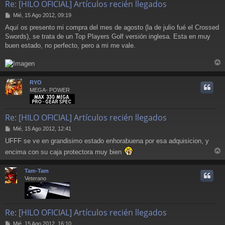
Re: [HILO OFICIAL] Artículos recién llegados
M
Mié, 15 Ago 2012, 09:19
e
Aquí os presento mi compra del mes de agosto (la de julio fué el Crossed
n
Swords), se trata de un Top Players Golf versión inglesa. Esta en muy
s
a
buen estado, no perfecto, pero a mi me vale.
j
e
r
r
RYO
i
MEGA- POWER
Re: [HILO OFICIAL] Artículos recién llegados
M
Mié, 15 Ago 2012, 12:41
e
UFFF se ve en grandisimo estado enhorabuena por esa adquisicion, y
n
s
encima con su caja protectora muy bien
a
r
j
r
Tam-Tam
e
i
Veterano
Re: [HILO OFICIAL] Artículos recién llegados
M
Mié, 15 Ago 2012, 16:10