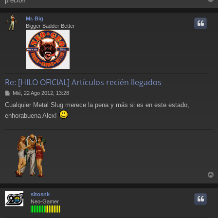
precio!!
r
r
Mr. Big
i
Bigger Badder Better
Re: [HILO OFICIAL] Artículos recién llegados
M
Mié, 22 Ago 2012, 13:28
e
Cualquier Metal Slug merece la pena y más si es en este estado,
n
s
enhorabuena Alex!
a
j
e
r
r
sitosnk
i
Neo-Gamer