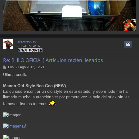
r
r
alexneogeo
i
GIGA-POWER
Re: [HILO OFICIAL] Artículos recién llegados
M
Lun, 27 Ago 2012, 12:21
e
Ultima cosilla
n
s
a
Mando Old Style Neo Geo (NEW)
j
Es curioso encontrar un old style en este estado, y sobre todo me ha
e
llamado mucho la atención ver por primera vez la bola del stick sin las
famosas fisuras internas