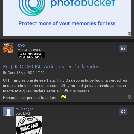
r
r
RYO
i
MEGA- POWER
Re: [HILO OFICIAL] Artículos recién llegados
M
Dom, 12 Ago 2012, 17:29
e
UFFF impresionante ese Fatal Fury 3 nuevo esta perfecto la verdad, es
n
una gozada verlo en ese estado ufff, y no te digo ya la tienda japonesa
s
a
madre mia quien pudiera estar alli ufff que pasada...
j
Enhorabuena por ese fatal fury...
e
r
r
raulneogeo
i
Lord MVS