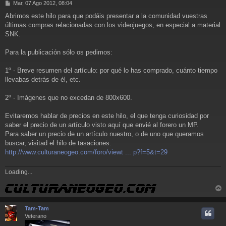
M
Mar, 07 Ago 2012, 08:04
e
Abrimos este hilo para que podáis presentar a la comunidad vuestras
n
últimas compras relacionadas con los videojuegos, en especial a material
s
a
SNK.
j
e
Para la publicación sólo os pedimos:
1º - Breve resumen del artículo: por qué lo has comprado, cuánto tiempo
llevabas detrás de él, etc.
2º - Imágenes que no excedan de 800x600.
Evitaremos hablar de precios en este hilo, el que tenga curiosidad por
saber el precio de un artículo visto aquí que envié al forero un MP.
Para saber un precio de un artículo nuestro, o de uno que queramos
buscar, visitad el hilo de tasaciones:
http://www.culturaneogeo.com/foro/viewt ... p?f=5&t=29
Loading...
r
r
Tam-Tam
i
Veterano