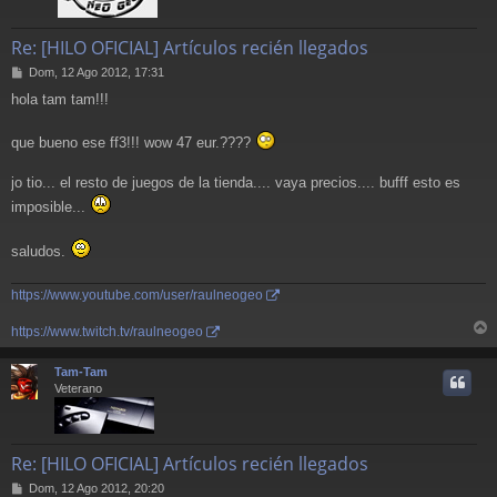
Re: [HILO OFICIAL] Artículos recién llegados
M
Dom, 12 Ago 2012, 17:31
e
hola tam tam!!!
n
s
a
que bueno ese ff3!!! wow 47 eur.????
j
e
jo tio... el resto de juegos de la tienda.... vaya precios.... bufff esto es
imposible...
saludos.
https://www.youtube.com/user/raulneogeo
https://www.twitch.tv/raulneogeo
r
r
Tam-Tam
i
Veterano
Re: [HILO OFICIAL] Artículos recién llegados
M
Dom, 12 Ago 2012, 20:20