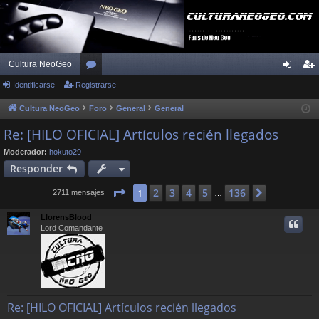
Cultura NeoGeo
Identificarse
Registrarse
or
de
eg
os
nti
ist
Cultura NeoGeo
Foro
General
General
fic
ra
Re: [HILO OFICIAL] Artículos recién llegados
ar
rs
Moderador:
hokuto29
Responder
se
e
Página
1
de
136
2
3
4
5
136
1
Siguiente
2711 mensajes
…
LlorensBlood
Lord Comandante
Re: [HILO OFICIAL] Artículos recién llegados