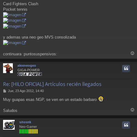
Card Fighters Clash
Pocket tennis
y ademas una neo geo MVS consolizada
continuara :puntosuspensivos:
r
r
alexneogeo
i
GIGA-POWER
Re: [HILO OFICIAL] Artículos recién llegados
M
Jue, 23 Ago 2012, 14:40
e
Muy guapas esas NGP, se ven en un estado barbaro
n
s
a
Saludos
j
r
e
r
sitosnk
i
Neo-Gamer