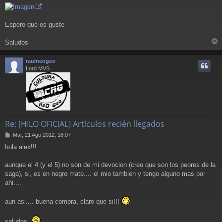
Espero que os guste
Saludos
r
r
raulneogeo
i
Lord MVS
Re: [HILO OFICIAL] Artículos recién llegados
M
Mar, 21 Ago 2012, 18:07
e
hola alex!!!
n
s
a
aunque el 4 (y el 5) no son de mi devocion (creo que son los peores de la
j
saga), si, es en negro mate.... el mio tambien y tengo alguno mas por
e
ahi....
aun asi.... buena compra, claro que si!!!
saludos.