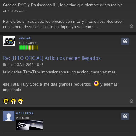
e
Gracias RYO y Raulneogeo !!!!, la verdad que siempre gusta recibir
n
articulos asi.
s
a
j
Por cierto, si, cada vez los precios son más y más caros, Neo·Geo
e
nunca para de subir.....hasta en Japón ya son caros ....
r
r
sitosnk
i
Neo-Gamer
Re: [HILO OFICIAL] Artículos recién llegados
M
Lun, 13 Ago 2012, 10:48
e
felicidades
Tam-Tam
impresionante tu coleccion, cada vez mas.
n
s
a
ese Fatal Fury Special me trae grandes recuerdos
y ademas
j
impecable.
e
r
r
AALLEEXX
i
Veterano