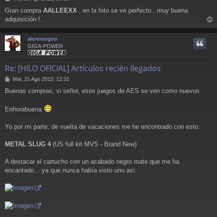
e
Gran compra
AALLEEXX
, en la foto se ve perfecto , muy buena
n
adquisición !.
s
r
a
j
r
alexneogeo
e
i
GIGA-POWER
Re: [HILO OFICIAL] Artículos recién llegados
M
Mar, 21 Ago 2012, 12:31
e
Buenas compras, si señor, esos juegos de AES se ven como nuevos.
n
s
a
Enhorabuena
j
e
Yo por mi parte, de vuelta de vacaciones me he encontrado con esto:
METAL SLUG 4
(US full kit MVS - Brand New)
A destacar el cartucho con un acabado negro mate que me ha
encantado... ya que nunca había visto uno así.