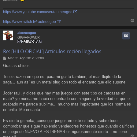
https://www.youtube.com/user/raulneogeo
https://www.twitch.tv/raulneogeo
r
r
alexneogeo
i
GIGA-POWER
Re: [HILO OFICIAL] Artículos recién llegados
M
Mar, 21 Ago 2012, 23:00
e
Gracias chicos.
n
s
a
Teneis razon en que es, para mi gusto tambien, el mas flojito de la
j
saga... aun así es un metal slug con todo el encanto que ello supone.
e
Joder raul, y dices que hay mas juegos con este tipo de carcasas en
mate? yo nunca me habia encontrado con ninguno y la verdad es que el
acabado me parece sublime... mucho mas impactante que los normales
en brillo. Me encanta.
Es cierto grimeka, conseguir juegos en este estado y sobre todo,
comprobar que sigue habiendo vendedores honestos que cuando califican
un juego de NUEVO A ESTRENAR es rigurosamente cierto... no tiene