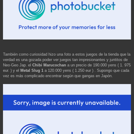
También como curiosidad hizo una foto a estos juegos de la tienda que la
verdad es una gozada poder ver juegos tan impresionantes y juntitos de
Neo·Geo Jap. el
Chibi Marucochan
a un precio de 190.000 yens ( 1. 975
eur. ) y el
Metal Slug 1
a 120.000 yens ( 1.250 eur ) . Supongo que cada
vez es más complicado encontrar según que gangas en Japón.