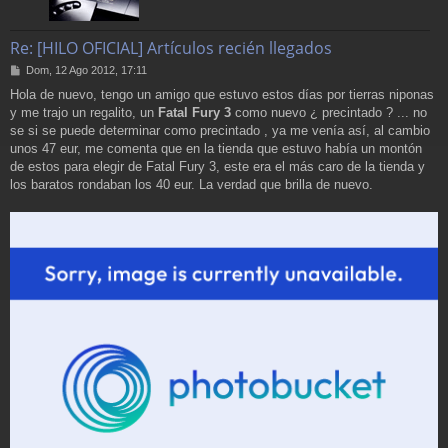
Re: [HILO OFICIAL] Artículos recién llegados
M
Dom, 12 Ago 2012, 17:11
e
Hola de nuevo, tengo un amigo que estuvo estos días por tierras niponas
n
y me trajo un regalito, un
Fatal Fury 3
como nuevo ¿ precintado ? ... no
s
a
se si se puede determinar como precintado , ya me venía así, al cambio
j
unos 47 eur, me comenta que en la tienda que estuvo había un montón
e
de estos para elegir de Fatal Fury 3, este era el más caro de la tienda y
los baratos rondaban los 40 eur. La verdad que brilla de nuevo.