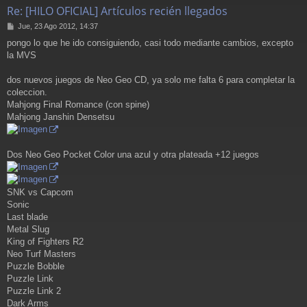
Re: [HILO OFICIAL] Artículos recién llegados
M
Jue, 23 Ago 2012, 14:37
e
pongo lo que he ido consiguiendo, casi todo mediante cambios, excepto
n
la MVS
s
a
j
dos nuevos juegos de Neo Geo CD, ya solo me falta 6 para completar la
e
coleccion.
Mahjong Final Romance (con spine)
Mahjong Janshin Densetsu
Dos Neo Geo Pocket Color una azul y otra plateada +12 juegos
SNK vs Capcom
Sonic
Last blade
Metal Slug
King of Fighters R2
Neo Turf Masters
Puzzle Bobble
Puzzle Link
Puzzle Link 2
Dark Arms