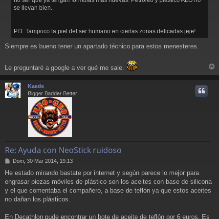
j
se llevan bien.
e
P.D. Tampoco la piel del ser humano en ciertas zonas delicadas jeje!
Siempre es bueno tener un apartado técnico para estos menesteres.
Le preguntaré a google a ver qué me sale.
r
r
Kaede
i
Bigger Badder Better
Re: Ayuda con NeoStick ruidoso
M
Dom, 30 Mar 2014, 19:13
e
He estado mirando bastate por internet y según parece lo mejor para
n
engrasar piezas móviles de plástico son los aceites con base de silicona
s
a
y el que comentaba el compañero, a base de teflón ya que estos aceites
j
no dañan los plásticos.
e
En Decathlon pude encontrar un bote de aceite de teflón por 6 euros. Es