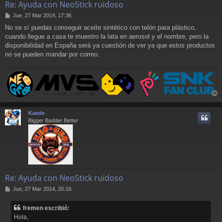
Re: Ayuda con NeoStick ruidoso
M
Jue, 27 Mar 2014, 17:36
e
No se sí puedas conseguir aceite sintético con telón para plástico,
n
cuando llegue a casa te muestro la lata en aerosol y el nombre, pero la
s
a
disponibilidad en España será ya cuestión de ver ya que estos productos
j
no se pueden mandar por correo.
e
r
r
Kaede
i
Bigger Badder Better
Re: Ayuda con NeoStick ruidoso
M
Jue, 27 Mar 2014, 20:16
e
n
fremen escribió:
s
Hola,
a