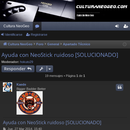
Cultura NeoGeo
Identificarse
Registrarse
or
de
eg
os
nti
ist
Cultura NeoGeo
Foro
General
Apartado Técnico
fic
ra
Ayuda con NeoStick ruidoso [SOLUCIONADO]
ar
rs
Moderador:
hokuto29
Responder
se
e
19 mensajes • Página
1
de
1
Kaede
Bigger Badder Better
Ayuda con NeoStick ruidoso [SOLUCIONADO]
M
Jue, 27 Mar 2014, 15:40