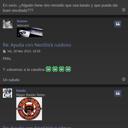
En serio. ¿Alguién tiene otro remedio que sea barato y que pueda dar
buen resultado???
r
r
fremen
i
Veterano
Re: Ayuda con NeoStick ruidoso
M
Vie, 28 Mar 2014, 18:59
e
Hola,
n
s
a
Y volvemos a la vaselina
j
e
Un saludo
r
r
Kaede
i
Bigger Badder Better
Re: Ayuda con NeoStick ruidoso