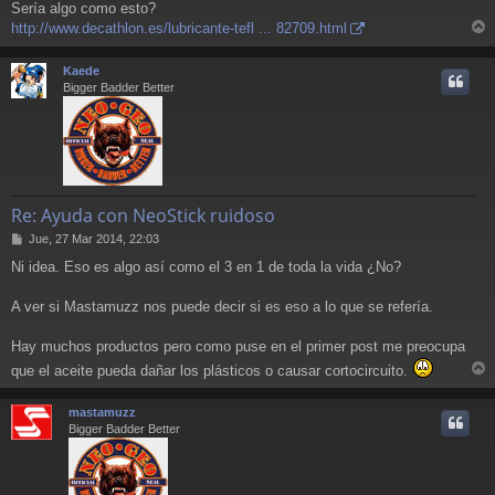
Sería algo como esto?
http://www.decathlon.es/lubricante-tefl ... 82709.html
r
r
Kaede
i
Bigger Badder Better
Re: Ayuda con NeoStick ruidoso
M
Jue, 27 Mar 2014, 22:03
e
Ni idea. Eso es algo así como el 3 en 1 de toda la vida ¿No?
n
s
a
A ver si Mastamuzz nos puede decir si es eso a lo que se refería.
j
e
Hay muchos productos pero como puse en el primer post me preocupa
que el aceite pueda dañar los plásticos o causar cortocircuito.
r
r
mastamuzz
i
Bigger Badder Better