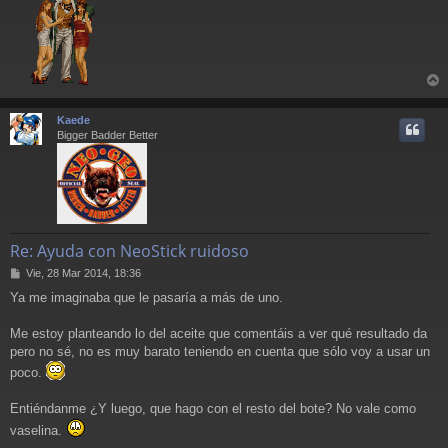
e
r
r
Kaede
i
Bigger Badder Better
Re: Ayuda con NeoStick ruidoso
M
Vie, 28 Mar 2014, 18:36
e
Ya me imaginaba que le pasaría a más de uno.
n
s
a
Me estoy planteando lo del aceite que comentáis a ver qué resultado da
j
pero no sé, no es muy barato teniendo en cuenta que sólo voy a usar un
e
poco.
Entiéndanme ¿Y luego, que hago con el resto del bote? No vale como
vaselina.