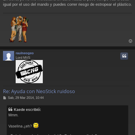
igual por el uso del mando y puedes correr riesgo de estropear el plástico.
r
r
raulneogeo
i
Lord MVS
Re: Ayuda con NeoStick ruidoso
M
Sab, 29 Mar 2014, 10:44
e
n
Kaede escribió:
s
Mmm.
a
j
e
Vaselina ¿eh?