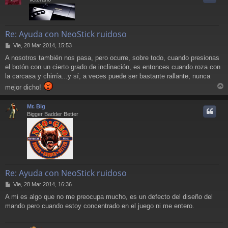
Re: Ayuda con NeoStick ruidoso
M
Vie, 28 Mar 2014, 15:53
e
A nosotros también nos pasa, pero ocurre, sobre todo, cuando presionas
n
el botón con un cierto grado de inclinación, es entonces cuando roza con
s
a
la carcasa y chirría...y sí, a veces puede ser bastante rallante, nunca
j
mejor dicho!
e
r
r
Mr. Big
i
Bigger Badder Better
Re: Ayuda con NeoStick ruidoso
M
Vie, 28 Mar 2014, 16:36
e
A mi es algo que no me preocupa mucho, es un defecto del diseño del
n
mando pero cuando estoy concentrado en el juego ni me entero.
s
a
j