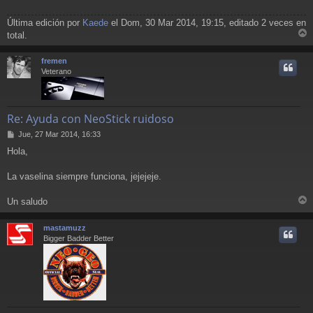
Última edición por
Kaede
el Dom, 30 Mar 2014, 19:15, editado 2 veces en
total.
r
r
fremen
i
Veterano
Re: Ayuda con NeoStick ruidoso
M
Jue, 27 Mar 2014, 16:33
e
Hola,
n
s
a
La vaselina siempre funciona, jejejeje.
j
e
Un saludo
r
r
mastamuzz
i
Bigger Badder Better