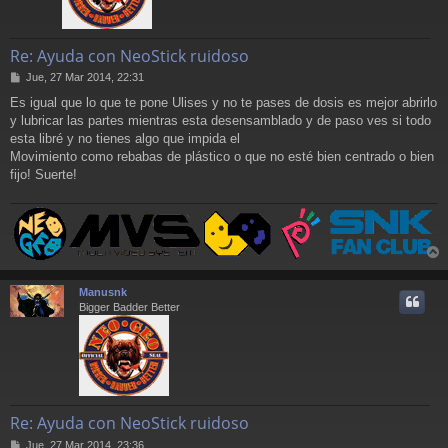
Re: Ayuda con NeoStick ruidoso
M
Jue, 27 Mar 2014, 22:31
e
Es igual que lo que te pone Ulises y no te pases de dosis es mejor abrirlo
n
y lubricar las partes mientras esta desensamblado y de paso ves si todo
s
a
esta libré y no tienes algo que impida el
j
Movimiento como rebabas de plástico o que no esté bien centrado o bien
e
fijo! Suerte!
r
r
Manusnk
i
Bigger Badder Better
Re: Ayuda con NeoStick ruidoso
M
Jue, 27 Mar 2014, 23:36