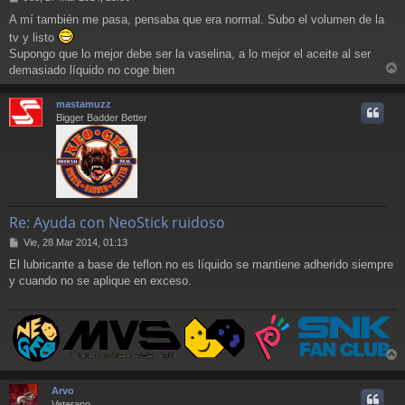
e
A mí también me pasa, pensaba que era normal. Subo el volumen de la
n
tv y listo
s
a
Supongo que lo mejor debe ser la vaselina, a lo mejor el aceite al ser
j
demasiado líquido no coge bien
e
r
r
mastamuzz
i
Bigger Badder Better
Re: Ayuda con NeoStick ruidoso
M
Vie, 28 Mar 2014, 01:13
e
El lubricante a base de teflon no es líquido se mantiene adherido siempre
n
y cuando no se aplique en exceso.
s
a
j
e
r
r
Arvo
i
Veterano