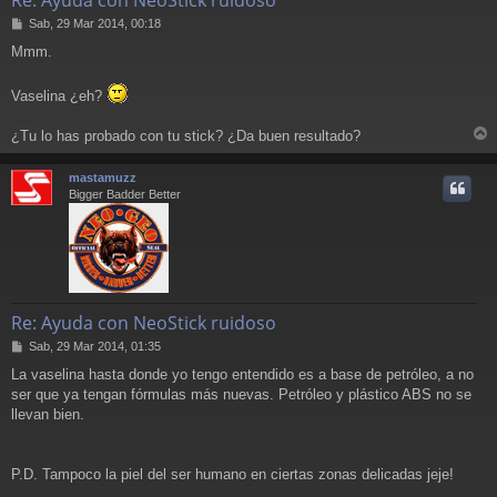
M
Sab, 29 Mar 2014, 00:18
e
Mmm.
n
s
a
Vaselina ¿eh?
j
e
¿Tu lo has probado con tu stick? ¿Da buen resultado?
r
r
mastamuzz
i
Bigger Badder Better
Re: Ayuda con NeoStick ruidoso
M
Sab, 29 Mar 2014, 01:35
e
La vaselina hasta donde yo tengo entendido es a base de petróleo, a no
n
ser que ya tengan fórmulas más nuevas. Petróleo y plástico ABS no se
s
a
llevan bien.
j
e
P.D. Tampoco la piel del ser humano en ciertas zonas delicadas jeje!