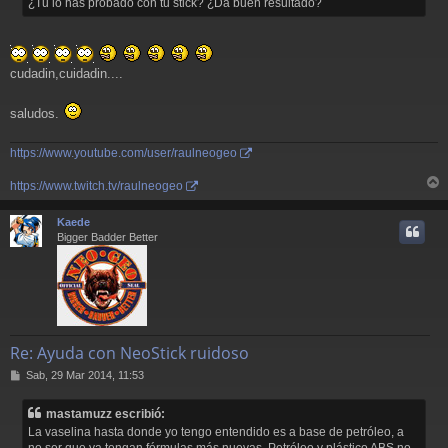
¿Tu lo has probado con tu stick? ¿Da buen resultado?
cudadin,cuidadin....
saludos.
https://www.youtube.com/user/raulneogeo
https://www.twitch.tv/raulneogeo
r
r
Kaede
i
Bigger Badder Better
Re: Ayuda con NeoStick ruidoso
M
Sab, 29 Mar 2014, 11:53
e
n
mastamuzz escribió:
s
La vaselina hasta donde yo tengo entendido es a base de petróleo, a
a
no ser que ya tengan fórmulas más nuevas. Petróleo y plástico ABS no