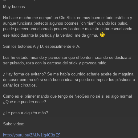
e
Muy buenas.
n
s
a
No hace mucho me compré un Old Stick en muy buen estado estético y
j
aunque funciona perfecto algunos botones "chirrian" cuando los pulso,
e
puede parecer una chorrada pero es bastante molesto estar escuchando
ese ruido durante la partida y la verdad, me da grima.
Son los botones A y D, especialmente el A.
Los he estado mirando y parece ser que el bontón, cuando se desliza al
ser pulsado, roza con la carcasa del stick y provoca ruido.
¿Hay forma de evitarlo? Se me había ocurrido echarle aceite de máquina
de coser pero no sé si será buena idea, si puede estropear los plásticos o
dañar los circutios.
Como es el primer mando que tengo de NeoGeo no sé si es algo normal
¿Qué me pueden decir?
¿Le pasa a alguién más?
Subo video:
http://youtu.be/ZMJy1Iq4C3s