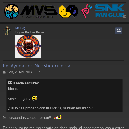
r
r
Mr. Big
i
Bigger Badder Better
Re: Ayuda con NeoStick ruidoso
M
Sab, 29 Mar 2014, 10:27
e
n
Kaede escribió:
s
Mmm.
a
j
e
Vaselina ¿eh?
¿Tu lo has probado con tu stick? ¿Da buen resultado?
No respondas a eso fremen!!!
En serio, yo no me molestaría en darle nada, al poco tiempo vas a estar