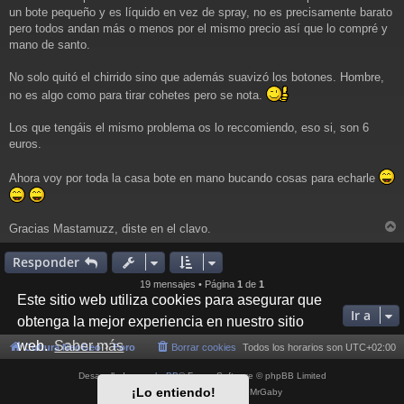
un bote pequeño y es líquido en vez de spray, no es precisamente barato
pero todos andan más o menos por el mismo precio así que lo compré y
mano de santo.
No solo quitó el chirrido sino que además suavizó los botones. Hombre,
no es algo como para tirar cohetes pero se nota.
Los que tengáis el mismo problema os lo reccomiendo, eso si, son 6
euros.
Ahora voy por toda la casa bote en mano bucando cosas para echarle
Gracias Mastamuzz, diste en el clavo.
r
r
Responder
i
19 mensajes • Página
1
de
1
Este sitio web utiliza cookies para asegurar que
Ir a
obtenga la mejor experiencia en nuestro sitio
web.
Saber más
Cultura NeoGeo
Foro
Borrar cookies
Todos los horarios son
UTC+02:00
Desarrollado por
phpBB
® Forum Software © phpBB Limited
¡Lo entiendo!
Style por
Arty
- phpBB 3.3 por MrGaby