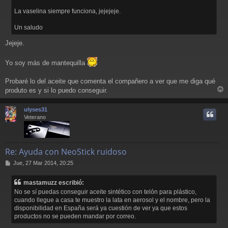
j
La vaselina siempre funciona, jejejeje.
e
Un saludo
Jejeje.
Yo soy más de mantequilla
Probaré lo del aceite que comenta el compañero a ver que me diga qué
produto es y si lo puedo conseguir.
r
r
ulyses31
i
Veterano
Re: Ayuda con NeoStick ruidoso
M
Jue, 27 Mar 2014, 20:25
e
n
mastamuzz escribió:
s
No se sí puedas conseguir aceite sintético con telón para plástico,
a
cuando llegue a casa te muestro la lata en aerosol y el nombre, pero la
j
disponibilidad en España será ya cuestión de ver ya que estos
e
productos no se pueden mandar por correo.