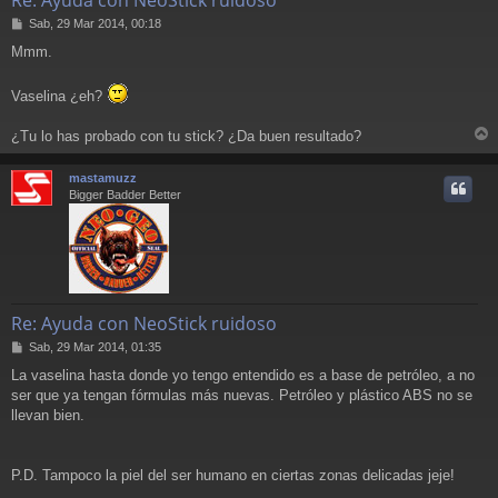
M
Sab, 29 Mar 2014, 00:18
e
Mmm.
n
s
a
Vaselina ¿eh?
j
e
¿Tu lo has probado con tu stick? ¿Da buen resultado?
r
r
mastamuzz
i
Bigger Badder Better
Re: Ayuda con NeoStick ruidoso
M
Sab, 29 Mar 2014, 01:35
e
La vaselina hasta donde yo tengo entendido es a base de petróleo, a no
n
ser que ya tengan fórmulas más nuevas. Petróleo y plástico ABS no se
s
a
llevan bien.
j
e
P.D. Tampoco la piel del ser humano en ciertas zonas delicadas jeje!