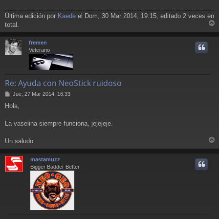
Última edición por
Kaede
el Dom, 30 Mar 2014, 19:15, editado 2 veces en
total.
r
r
fremen
i
Veterano
Re: Ayuda con NeoStick ruidoso
M
Jue, 27 Mar 2014, 16:33
e
Hola,
n
s
a
La vaselina siempre funciona, jejejeje.
j
e
Un saludo
r
r
mastamuzz
i
Bigger Badder Better