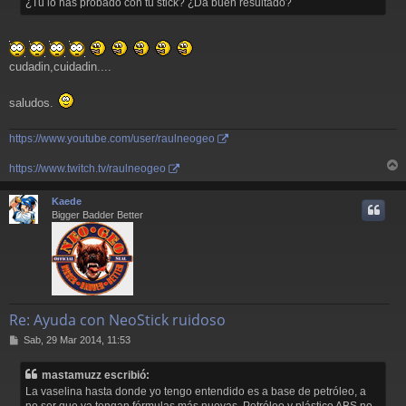
¿Tu lo has probado con tu stick? ¿Da buen resultado?
cudadin,cuidadin....
saludos.
https://www.youtube.com/user/raulneogeo
https://www.twitch.tv/raulneogeo
r
r
Kaede
i
Bigger Badder Better
Re: Ayuda con NeoStick ruidoso
M
Sab, 29 Mar 2014, 11:53
e
n
mastamuzz escribió:
s
La vaselina hasta donde yo tengo entendido es a base de petróleo, a
a
no ser que ya tengan fórmulas más nuevas. Petróleo y plástico ABS no