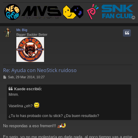
r
r
Mr. Big
i
Bigger Badder Better
Re: Ayuda con NeoStick ruidoso
M
Sab, 29 Mar 2014, 10:27
e
n
Kaede escribió:
s
Mmm.
a
j
e
Vaselina ¿eh?
¿Tu lo has probado con tu stick? ¿Da buen resultado?
No respondas a eso fremen!!!
En serio, yo no me molestaría en darle nada, al poco tiempo vas a estar