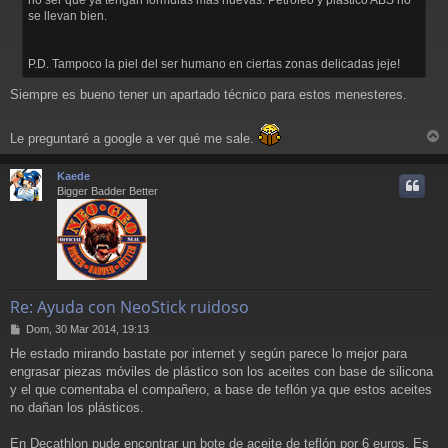
j
se llevan bien.
e
P.D. Tampoco la piel del ser humano en ciertas zonas delicadas jeje!
Siempre es bueno tener un apartado técnico para estos menesteres.
Le preguntaré a google a ver qué me sale.
r
r
Kaede
i
Bigger Badder Better
Re: Ayuda con NeoStick ruidoso
M
Dom, 30 Mar 2014, 19:13
e
He estado mirando bastate por internet y según parece lo mejor para
n
engrasar piezas móviles de plástico son los aceites con base de silicona
s
a
y el que comentaba el compañero, a base de teflón ya que estos aceites
j
no dañan los plásticos.
e
En Decathlon pude encontrar un bote de aceite de teflón por 6 euros. Es