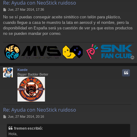
Re: Ayuda con NeoStick ruidoso
M
Jue, 27 Mar 2014, 17:36
e
No se sí puedas conseguir aceite sintético con telón para plástico,
n
cuando llegue a casa te muestro la lata en aerosol y el nombre, pero la
s
a
disponibilidad en España será ya cuestión de ver ya que estos productos
j
no se pueden mandar por correo.
e
r
r
Kaede
i
Bigger Badder Better
Re: Ayuda con NeoStick ruidoso
M
Jue, 27 Mar 2014, 20:16
e
n
fremen escribió:
s
Hola,
a