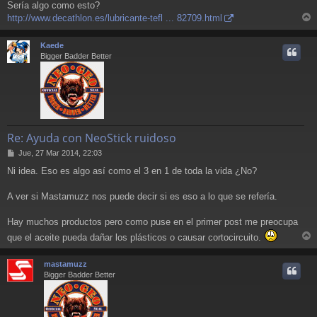
Sería algo como esto?
http://www.decathlon.es/lubricante-tefl ... 82709.html
r
r
Kaede
i
Bigger Badder Better
Re: Ayuda con NeoStick ruidoso
M
Jue, 27 Mar 2014, 22:03
e
Ni idea. Eso es algo así como el 3 en 1 de toda la vida ¿No?
n
s
a
A ver si Mastamuzz nos puede decir si es eso a lo que se refería.
j
e
Hay muchos productos pero como puse en el primer post me preocupa
que el aceite pueda dañar los plásticos o causar cortocircuito.
r
r
mastamuzz
i
Bigger Badder Better