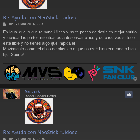
Re: Ayuda con NeoStick ruidoso
M
Jue, 27 Mar 2014, 22:31
e
Es igual que lo que te pone Ulises y no te pases de dosis es mejor abrirlo
n
y lubricar las partes mientras esta desensamblado y de paso ves si todo
s
a
esta libré y no tienes algo que impida el
j
Movimiento como rebabas de plástico o que no esté bien centrado o bien
e
fijo! Suerte!
r
r
Manusnk
i
Bigger Badder Better
Re: Ayuda con NeoStick ruidoso
M
Jue, 27 Mar 2014, 23:36