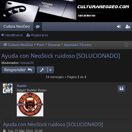
Cultura NeoGeo
Identificarse
Registrarse
or
de
eg
os
nti
ist
Cultura NeoGeo
Foro
General
Apartado Técnico
fic
ra
Ayuda con NeoStick ruidoso [SOLUCIONADO]
ar
rs
Moderador:
hokuto29
Responder
se
e
19 mensajes • Página
1
de
1
Kaede
Bigger Badder Better
Ayuda con NeoStick ruidoso [SOLUCIONADO]
M
Jue, 27 Mar 2014, 15:40