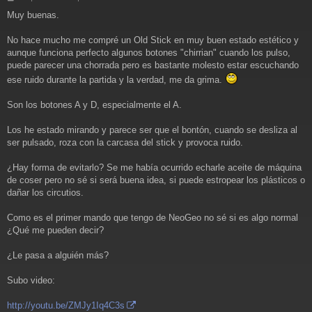
e
Muy buenas.
n
s
a
No hace mucho me compré un Old Stick en muy buen estado estético y
j
aunque funciona perfecto algunos botones "chirrian" cuando los pulso,
e
puede parecer una chorrada pero es bastante molesto estar escuchando
ese ruido durante la partida y la verdad, me da grima.
Son los botones A y D, especialmente el A.
Los he estado mirando y parece ser que el bontón, cuando se desliza al
ser pulsado, roza con la carcasa del stick y provoca ruido.
¿Hay forma de evitarlo? Se me había ocurrido echarle aceite de máquina
de coser pero no sé si será buena idea, si puede estropear los plásticos o
dañar los circutios.
Como es el primer mando que tengo de NeoGeo no sé si es algo normal
¿Qué me pueden decir?
¿Le pasa a alguién más?
Subo video:
http://youtu.be/ZMJy1Iq4C3s