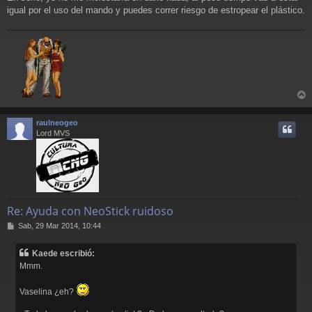
igual por el uso del mando y puedes correr riesgo de estropear el plástico.
r
r
raulneogeo
i
Lord MVS
Re: Ayuda con NeoStick ruidoso
M
Sab, 29 Mar 2014, 10:44
e
n
Kaede escribió:
s
Mmm.
a
j
e
Vaselina ¿eh?