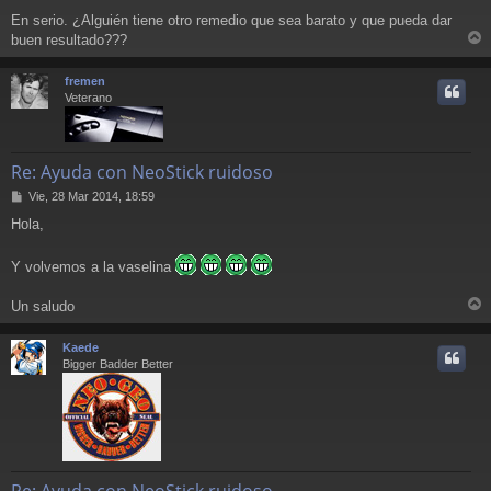
En serio. ¿Alguién tiene otro remedio que sea barato y que pueda dar
buen resultado???
r
r
fremen
i
Veterano
Re: Ayuda con NeoStick ruidoso
M
Vie, 28 Mar 2014, 18:59
e
Hola,
n
s
a
Y volvemos a la vaselina
j
e
Un saludo
r
r
Kaede
i
Bigger Badder Better
Re: Ayuda con NeoStick ruidoso