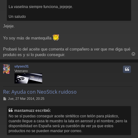
j
La vaselina siempre funciona, jejejeje.
e
Un saludo
Jejeje.
Yo soy más de mantequilla
Probaré lo del aceite que comenta el compañero a ver que me diga qué
produto es y si lo puedo conseguir.
r
r
ulyses31
i
Veterano
Re: Ayuda con NeoStick ruidoso
M
Jue, 27 Mar 2014, 20:25
e
n
mastamuzz escribió:
s
No se sí puedas conseguir aceite sintético con telón para plástico,
a
cuando llegue a casa te muestro la lata en aerosol y el nombre, pero la
j
disponibilidad en España será ya cuestión de ver ya que estos
e
productos no se pueden mandar por correo.