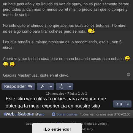
un bote pequeño y es líquido en vez de spray, no es precisamente barato
pero todos andan más o menos por el mismo precio así que lo compré y
mano de santo.
No solo quitó el chirrido sino que además suavizó los botones. Hombre,
no es algo como para tirar cohetes pero se nota.
Los que tengáis el mismo problema os lo reccomiendo, eso si, son 6
euros.
Ahora voy por toda la casa bote en mano bucando cosas para echarle
Gracias Mastamuzz, diste en el clavo.
r
r
Responder
i
19 mensajes • Página
1
de
1
Este sitio web utiliza cookies para asegurar que
Ir a
obtenga la mejor experiencia en nuestro sitio
web.
Saber más
Cultura NeoGeo
Foro
Borrar cookies
Todos los horarios son
UTC+02:00
Desarrollado por
phpBB
® Forum Software © phpBB Limited
¡Lo entiendo!
Style por
Arty
- phpBB 3.3 por MrGaby