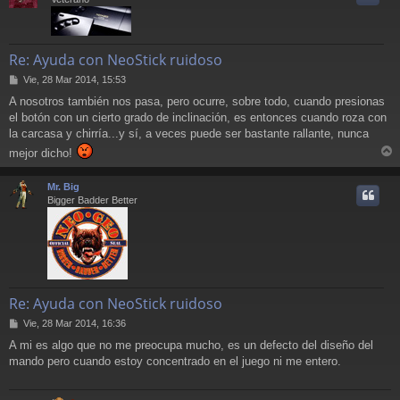
Re: Ayuda con NeoStick ruidoso
M
Vie, 28 Mar 2014, 15:53
e
A nosotros también nos pasa, pero ocurre, sobre todo, cuando presionas
n
el botón con un cierto grado de inclinación, es entonces cuando roza con
s
a
la carcasa y chirría...y sí, a veces puede ser bastante rallante, nunca
j
mejor dicho!
e
r
r
Mr. Big
i
Bigger Badder Better
Re: Ayuda con NeoStick ruidoso
M
Vie, 28 Mar 2014, 16:36
e
A mi es algo que no me preocupa mucho, es un defecto del diseño del
n
mando pero cuando estoy concentrado en el juego ni me entero.
s
a
j