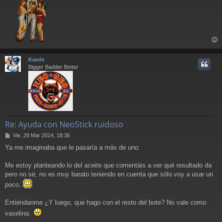
e
r
r
Kaede
i
Bigger Badder Better
Re: Ayuda con NeoStick ruidoso
M
Vie, 28 Mar 2014, 18:36
e
Ya me imaginaba que le pasaría a más de uno.
n
s
a
Me estoy planteando lo del aceite que comentáis a ver qué resultado da
j
pero no sé, no es muy barato teniendo en cuenta que sólo voy a usar un
e
poco.
Entiéndanme ¿Y luego, que hago con el resto del bote? No vale como
vaselina.