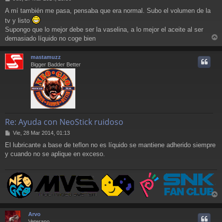
e
A mí también me pasa, pensaba que era normal. Subo el volumen de la
n
tv y listo
s
a
Supongo que lo mejor debe ser la vaselina, a lo mejor el aceite al ser
j
demasiado líquido no coge bien
e
r
r
mastamuzz
i
Bigger Badder Better
Re: Ayuda con NeoStick ruidoso
M
Vie, 28 Mar 2014, 01:13
e
El lubricante a base de teflon no es líquido se mantiene adherido siempre
n
y cuando no se aplique en exceso.
s
a
j
e
r
r
Arvo
i
Veterano