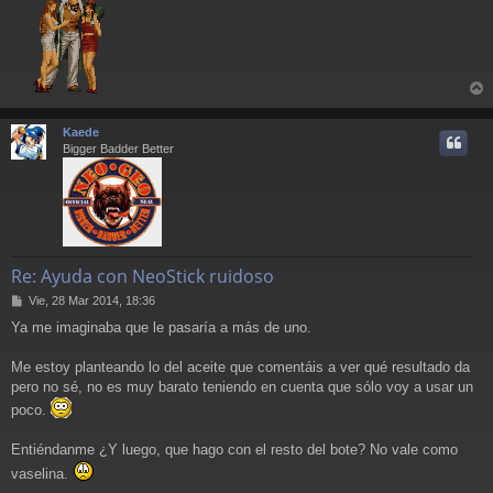
e
r
r
Kaede
i
Bigger Badder Better
Re: Ayuda con NeoStick ruidoso
M
Vie, 28 Mar 2014, 18:36
e
Ya me imaginaba que le pasaría a más de uno.
n
s
a
Me estoy planteando lo del aceite que comentáis a ver qué resultado da
j
pero no sé, no es muy barato teniendo en cuenta que sólo voy a usar un
e
poco.
Entiéndanme ¿Y luego, que hago con el resto del bote? No vale como
vaselina.