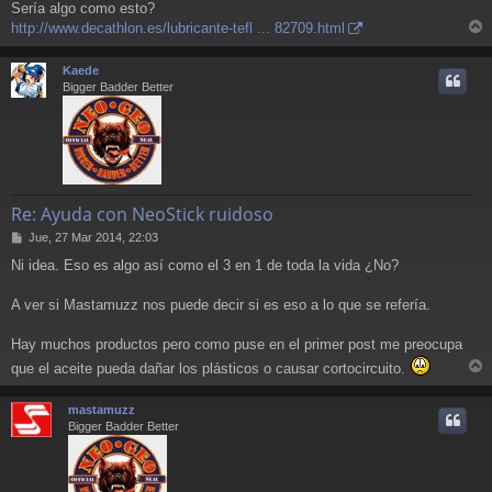
Sería algo como esto?
http://www.decathlon.es/lubricante-tefl ... 82709.html
r
r
Kaede
i
Bigger Badder Better
Re: Ayuda con NeoStick ruidoso
M
Jue, 27 Mar 2014, 22:03
e
Ni idea. Eso es algo así como el 3 en 1 de toda la vida ¿No?
n
s
a
A ver si Mastamuzz nos puede decir si es eso a lo que se refería.
j
e
Hay muchos productos pero como puse en el primer post me preocupa
que el aceite pueda dañar los plásticos o causar cortocircuito.
r
r
mastamuzz
i
Bigger Badder Better