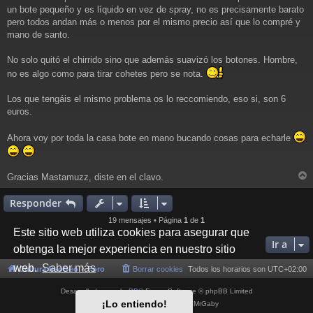
un bote pequeño y es líquido en vez de spray, no es precisamente barato
pero todos andan más o menos por el mismo precio así que lo compré y
mano de santo.
No solo quitó el chirrido sino que además suavizó los botones. Hombre,
no es algo como para tirar cohetes pero se nota.
Los que tengáis el mismo problema os lo reccomiendo, eso si, son 6
euros.
Ahora voy por toda la casa bote en mano bucando cosas para echarle
Gracias Mastamuzz, diste en el clavo.
r
r
Responder
i
19 mensajes • Página
1
de
1
Este sitio web utiliza cookies para asegurar que
Ir a
obtenga la mejor experiencia en nuestro sitio
web.
Saber más
Cultura NeoGeo
Foro
Borrar cookies
Todos los horarios son
UTC+02:00
Desarrollado por
phpBB
® Forum Software © phpBB Limited
¡Lo entiendo!
Style por
Arty
- phpBB 3.3 por MrGaby