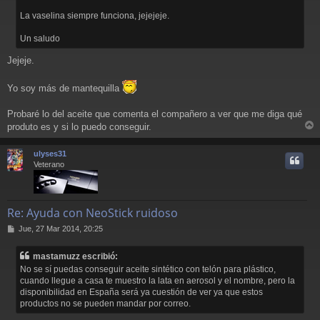
j
La vaselina siempre funciona, jejejeje.
e
Un saludo
Jejeje.
Yo soy más de mantequilla
Probaré lo del aceite que comenta el compañero a ver que me diga qué
produto es y si lo puedo conseguir.
r
r
ulyses31
i
Veterano
Re: Ayuda con NeoStick ruidoso
M
Jue, 27 Mar 2014, 20:25
e
n
mastamuzz escribió:
s
No se sí puedas conseguir aceite sintético con telón para plástico,
a
cuando llegue a casa te muestro la lata en aerosol y el nombre, pero la
j
disponibilidad en España será ya cuestión de ver ya que estos
e
productos no se pueden mandar por correo.