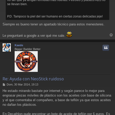
j
se llevan bien.
e
P.D. Tampoco la piel del ser humano en ciertas zonas delicadas jeje!
Siempre es bueno tener un apartado técnico para estos menesteres.
Le preguntaré a google a ver qué me sale.
r
r
Kaede
i
Bigger Badder Better
Re: Ayuda con NeoStick ruidoso
M
Dom, 30 Mar 2014, 19:13
e
He estado mirando bastate por internet y según parece lo mejor para
n
engrasar piezas móviles de plástico son los aceites con base de silicona
s
a
y el que comentaba el compañero, a base de teflón ya que estos aceites
j
no dañan los plásticos.
e
En Decathlon pude encontrar un bote de aceite de teflón por 6 euros. Es