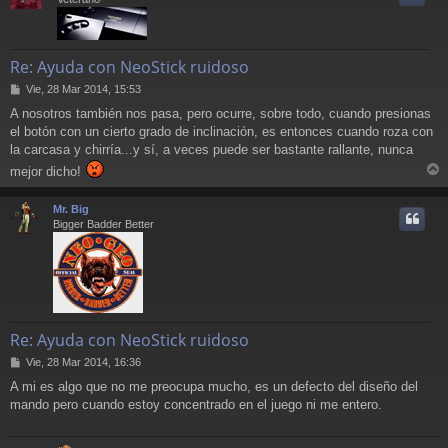
Re: Ayuda con NeoStick ruidoso
M
Vie, 28 Mar 2014, 15:53
e
A nosotros también nos pasa, pero ocurre, sobre todo, cuando presionas
n
el botón con un cierto grado de inclinación, es entonces cuando roza con
s
a
la carcasa y chirría...y sí, a veces puede ser bastante rallante, nunca
j
mejor dicho!
e
r
r
Mr. Big
i
Bigger Badder Better
Re: Ayuda con NeoStick ruidoso
M
Vie, 28 Mar 2014, 16:36
e
A mi es algo que no me preocupa mucho, es un defecto del diseño del
n
mando pero cuando estoy concentrado en el juego ni me entero.
s
a
j