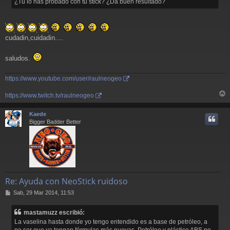
¿Tu lo has probado con tu stick? ¿Da buen resultado?
cudadin,cuidadin....
saludos.
https://www.youtube.com/user/raulneogeo
https://www.twitch.tv/raulneogeo
r
r
Kaede
i
Bigger Badder Better
Re: Ayuda con NeoStick ruidoso
M
Sab, 29 Mar 2014, 11:53
e
n
mastamuzz escribió:
s
La vaselina hasta donde yo tengo entendido es a base de petróleo, a
a
no ser que ya tengan fórmulas más nuevas. Petróleo y plástico ABS no