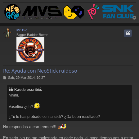
r
r
Mr. Big
i
Bigger Badder Better
Re: Ayuda con NeoStick ruidoso
M
Sab, 29 Mar 2014, 10:27
e
n
Kaede escribió:
s
Mmm.
a
j
e
Vaselina ¿eh?
¿Tu lo has probado con tu stick? ¿Da buen resultado?
No respondas a eso fremen!!!
En serio, yo no me molestaría en darle nada, al poco tiempo vas a estar