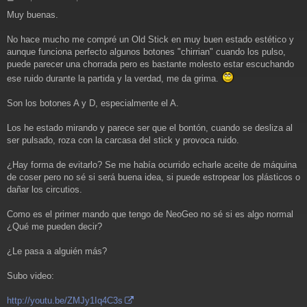
e
Muy buenas.
n
s
a
No hace mucho me compré un Old Stick en muy buen estado estético y
j
aunque funciona perfecto algunos botones "chirrian" cuando los pulso,
e
puede parecer una chorrada pero es bastante molesto estar escuchando
ese ruido durante la partida y la verdad, me da grima.
Son los botones A y D, especialmente el A.
Los he estado mirando y parece ser que el bontón, cuando se desliza al
ser pulsado, roza con la carcasa del stick y provoca ruido.
¿Hay forma de evitarlo? Se me había ocurrido echarle aceite de máquina
de coser pero no sé si será buena idea, si puede estropear los plásticos o
dañar los circutios.
Como es el primer mando que tengo de NeoGeo no sé si es algo normal
¿Qué me pueden decir?
¿Le pasa a alguién más?
Subo video:
http://youtu.be/ZMJy1Iq4C3s