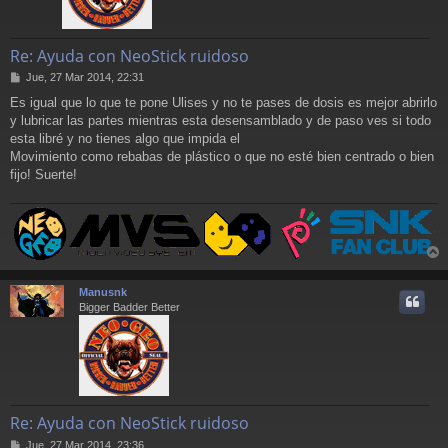
Re: Ayuda con NeoStick ruidoso
M
Jue, 27 Mar 2014, 22:31
e
Es igual que lo que te pone Ulises y no te pases de dosis es mejor abrirlo
n
y lubricar las partes mientras esta desensamblado y de paso ves si todo
s
a
esta libré y no tienes algo que impida el
j
Movimiento como rebabas de plástico o que no esté bien centrado o bien
e
fijo! Suerte!
r
r
Manusnk
i
Bigger Badder Better
Re: Ayuda con NeoStick ruidoso
M
Jue, 27 Mar 2014, 23:36