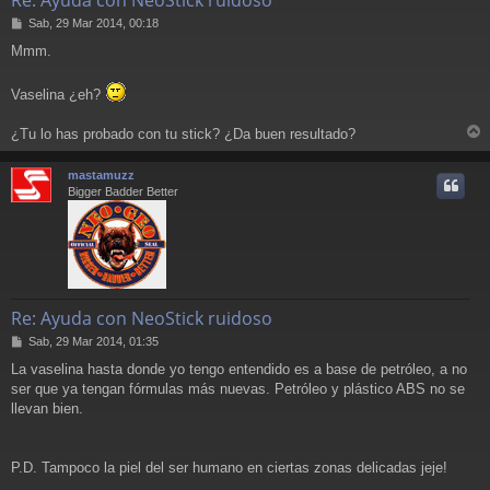
M
Sab, 29 Mar 2014, 00:18
e
Mmm.
n
s
a
Vaselina ¿eh?
j
e
¿Tu lo has probado con tu stick? ¿Da buen resultado?
r
r
mastamuzz
i
Bigger Badder Better
Re: Ayuda con NeoStick ruidoso
M
Sab, 29 Mar 2014, 01:35
e
La vaselina hasta donde yo tengo entendido es a base de petróleo, a no
n
ser que ya tengan fórmulas más nuevas. Petróleo y plástico ABS no se
s
a
llevan bien.
j
e
P.D. Tampoco la piel del ser humano en ciertas zonas delicadas jeje!