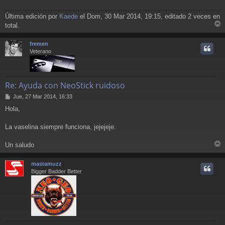
Última edición por
Kaede
el Dom, 30 Mar 2014, 19:15, editado 2 veces en
total.
r
r
fremen
i
Veterano
Re: Ayuda con NeoStick ruidoso
M
Jue, 27 Mar 2014, 16:33
e
Hola,
n
s
a
La vaselina siempre funciona, jejejeje.
j
e
Un saludo
r
r
mastamuzz
i
Bigger Badder Better