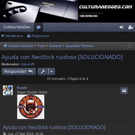
Cultura NeoGeo
Identificarse
Registrarse
or
de
eg
os
nti
ist
Cultura NeoGeo
Foro
General
Apartado Técnico
fic
ra
Ayuda con NeoStick ruidoso [SOLUCIONADO]
ar
rs
Moderador:
hokuto29
Responder
se
e
19 mensajes • Página
1
de
1
Kaede
Bigger Badder Better
Ayuda con NeoStick ruidoso [SOLUCIONADO]
M
Jue, 27 Mar 2014, 15:40