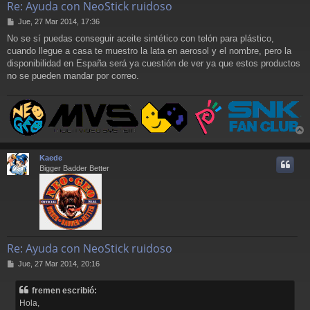
Re: Ayuda con NeoStick ruidoso
M
Jue, 27 Mar 2014, 17:36
e
No se sí puedas conseguir aceite sintético con telón para plástico,
n
cuando llegue a casa te muestro la lata en aerosol y el nombre, pero la
s
a
disponibilidad en España será ya cuestión de ver ya que estos productos
j
no se pueden mandar por correo.
e
r
r
Kaede
i
Bigger Badder Better
Re: Ayuda con NeoStick ruidoso
M
Jue, 27 Mar 2014, 20:16
e
n
fremen escribió:
s
Hola,
a