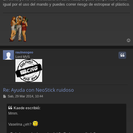
igual por el uso del mando y puedes correr riesgo de estropear el plástico.
r
r
raulneogeo
i
Lord MVS
Re: Ayuda con NeoStick ruidoso
M
Sab, 29 Mar 2014, 10:44
e
n
Kaede escribió:
s
Mmm.
a
j
e
Vaselina ¿eh?