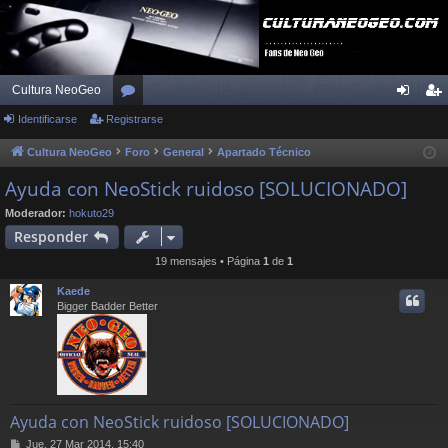
Cultura NeoGeo
Identificarse
Registrarse
or
de
eg
os
nti
ist
Cultura NeoGeo
Foro
General
Apartado Técnico
fic
ra
Ayuda con NeoStick ruidoso [SOLUCIONADO]
ar
rs
Moderador:
hokuto29
Responder
se
e
19 mensajes • Página
1
de
1
Kaede
Bigger Badder Better
Ayuda con NeoStick ruidoso [SOLUCIONADO]
M
Jue, 27 Mar 2014, 15:40