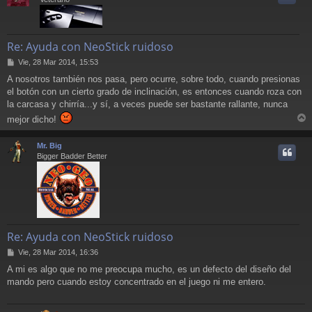
Re: Ayuda con NeoStick ruidoso
M
Vie, 28 Mar 2014, 15:53
e
A nosotros también nos pasa, pero ocurre, sobre todo, cuando presionas
n
el botón con un cierto grado de inclinación, es entonces cuando roza con
s
a
la carcasa y chirría...y sí, a veces puede ser bastante rallante, nunca
j
mejor dicho!
e
r
r
Mr. Big
i
Bigger Badder Better
Re: Ayuda con NeoStick ruidoso
M
Vie, 28 Mar 2014, 16:36
e
A mi es algo que no me preocupa mucho, es un defecto del diseño del
n
mando pero cuando estoy concentrado en el juego ni me entero.
s
a
j