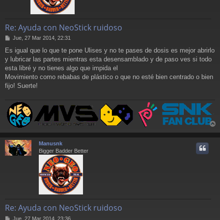
Re: Ayuda con NeoStick ruidoso
M
Jue, 27 Mar 2014, 22:31
e
Es igual que lo que te pone Ulises y no te pases de dosis es mejor abrirlo
n
y lubricar las partes mientras esta desensamblado y de paso ves si todo
s
a
esta libré y no tienes algo que impida el
j
Movimiento como rebabas de plástico o que no esté bien centrado o bien
e
fijo! Suerte!
r
r
Manusnk
i
Bigger Badder Better
Re: Ayuda con NeoStick ruidoso
M
Jue, 27 Mar 2014, 23:36