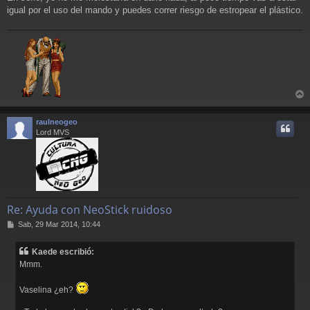
igual por el uso del mando y puedes correr riesgo de estropear el plástico.
r
r
raulneogeo
i
Lord MVS
Re: Ayuda con NeoStick ruidoso
M
Sab, 29 Mar 2014, 10:44
e
n
Kaede escribió:
s
Mmm.
a
j
e
Vaselina ¿eh?