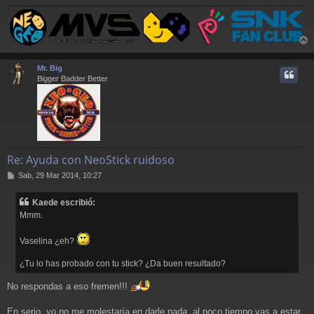
r
r
Mr. Big
i
Bigger Badder Better
Re: Ayuda con NeoStick ruidoso
M
Sab, 29 Mar 2014, 10:27
e
n
Kaede escribió:
s
Mmm.
a
j
e
Vaselina ¿eh?
¿Tu lo has probado con tu stick? ¿Da buen resultado?
No respondas a eso fremen!!!
En serio, yo no me molestaría en darle nada, al poco tiempo vas a estar