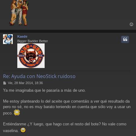
e
r
r
Kaede
i
Bigger Badder Better
Re: Ayuda con NeoStick ruidoso
M
Vie, 28 Mar 2014, 18:36
e
Ya me imaginaba que le pasaría a más de uno.
n
s
a
Me estoy planteando lo del aceite que comentáis a ver qué resultado da
j
pero no sé, no es muy barato teniendo en cuenta que sólo voy a usar un
e
poco.
Entiéndanme ¿Y luego, que hago con el resto del bote? No vale como
vaselina.