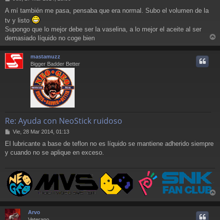
e
A mí también me pasa, pensaba que era normal. Subo el volumen de la
n
tv y listo
s
a
Supongo que lo mejor debe ser la vaselina, a lo mejor el aceite al ser
j
demasiado líquido no coge bien
e
r
r
mastamuzz
i
Bigger Badder Better
Re: Ayuda con NeoStick ruidoso
M
Vie, 28 Mar 2014, 01:13
e
El lubricante a base de teflon no es líquido se mantiene adherido siempre
n
y cuando no se aplique en exceso.
s
a
j
e
r
r
Arvo
i
Veterano