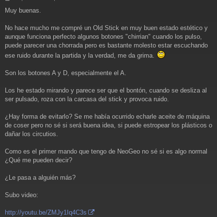
e
Muy buenas.
n
s
a
No hace mucho me compré un Old Stick en muy buen estado estético y
j
aunque funciona perfecto algunos botones "chirrian" cuando los pulso,
e
puede parecer una chorrada pero es bastante molesto estar escuchando
ese ruido durante la partida y la verdad, me da grima.
Son los botones A y D, especialmente el A.
Los he estado mirando y parece ser que el bontón, cuando se desliza al
ser pulsado, roza con la carcasa del stick y provoca ruido.
¿Hay forma de evitarlo? Se me había ocurrido echarle aceite de máquina
de coser pero no sé si será buena idea, si puede estropear los plásticos o
dañar los circutios.
Como es el primer mando que tengo de NeoGeo no sé si es algo normal
¿Qué me pueden decir?
¿Le pasa a alguién más?
Subo video:
http://youtu.be/ZMJy1Iq4C3s