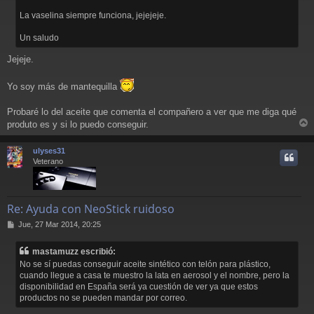
j
La vaselina siempre funciona, jejejeje.
e
Un saludo
Jejeje.
Yo soy más de mantequilla
Probaré lo del aceite que comenta el compañero a ver que me diga qué
produto es y si lo puedo conseguir.
r
r
ulyses31
i
Veterano
Re: Ayuda con NeoStick ruidoso
M
Jue, 27 Mar 2014, 20:25
e
n
mastamuzz escribió:
s
No se sí puedas conseguir aceite sintético con telón para plástico,
a
cuando llegue a casa te muestro la lata en aerosol y el nombre, pero la
j
disponibilidad en España será ya cuestión de ver ya que estos
e
productos no se pueden mandar por correo.