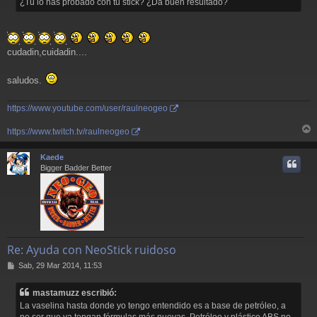
¿Tu lo has probado con tu stick? ¿Da buen resultado?
cudadin,cuidadin....
saludos.
https://www.youtube.com/user/raulneogeo
https://www.twitch.tv/raulneogeo
r
r
Kaede
i
Bigger Badder Better
Re: Ayuda con NeoStick ruidoso
M
Sab, 29 Mar 2014, 11:53
e
n
mastamuzz escribió:
s
La vaselina hasta donde yo tengo entendido es a base de petróleo, a
a
no ser que ya tengan fórmulas más nuevas. Petróleo y plástico ABS no