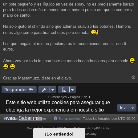
un bote pequeño y es líquido en vez de spray, no es precisamente barato
pero todos andan más o menos por el mismo precio así que lo compré y
mano de santo.
No solo quitó el chirrido sino que además suavizó los botones. Hombre,
no es algo como para tirar cohetes pero se nota.
Los que tengáis el mismo problema os lo reccomiendo, eso si, son 6
euros.
Ahora voy por toda la casa bote en mano bucando cosas para echarle
Gracias Mastamuzz, diste en el clavo.
r
r
Responder
i
19 mensajes • Página
1
de
1
Este sitio web utiliza cookies para asegurar que
Ir a
obtenga la mejor experiencia en nuestro sitio
web.
Saber más
Cultura NeoGeo
Foro
Borrar cookies
Todos los horarios son
UTC+02:00
Desarrollado por
phpBB
® Forum Software © phpBB Limited
¡Lo entiendo!
Style por
Arty
- phpBB 3.3 por MrGaby