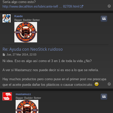
Sería algo como esto?
http://www.decathlon.es/lubricante-tefl ... 82709.html
r
r
Kaede
i
Bigger Badder Better
Re: Ayuda con NeoStick ruidoso
M
Jue, 27 Mar 2014, 22:03
e
Ni idea. Eso es algo así como el 3 en 1 de toda la vida ¿No?
n
s
a
A ver si Mastamuzz nos puede decir si es eso a lo que se refería.
j
e
Hay muchos productos pero como puse en el primer post me preocupa
que el aceite pueda dañar los plásticos o causar cortocircuito.
r
r
mastamuzz
i
Bigger Badder Better