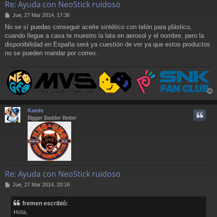
Re: Ayuda con NeoStick ruidoso
M
Jue, 27 Mar 2014, 17:36
e
No se sí puedas conseguir aceite sintético con telón para plástico,
n
cuando llegue a casa te muestro la lata en aerosol y el nombre, pero la
s
a
disponibilidad en España será ya cuestión de ver ya que estos productos
j
no se pueden mandar por correo.
e
r
r
Kaede
i
Bigger Badder Better
Re: Ayuda con NeoStick ruidoso
M
Jue, 27 Mar 2014, 20:16
e
n
fremen escribió:
s
Hola,
a