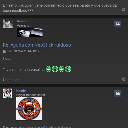
En serio. ¿Alguién tiene otro remedio que sea barato y que pueda dar
buen resultado???
r
r
fremen
i
Veterano
Re: Ayuda con NeoStick ruidoso
M
Vie, 28 Mar 2014, 18:59
e
Hola,
n
s
a
Y volvemos a la vaselina
j
e
Un saludo
r
r
Kaede
i
Bigger Badder Better
Re: Ayuda con NeoStick ruidoso