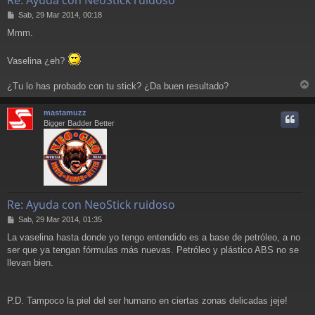
M
Sab, 29 Mar 2014, 00:18
e
Mmm.
n
s
a
Vaselina ¿eh?
j
e
¿Tu lo has probado con tu stick? ¿Da buen resultado?
r
r
mastamuzz
i
Bigger Badder Better
Re: Ayuda con NeoStick ruidoso
M
Sab, 29 Mar 2014, 01:35
e
La vaselina hasta donde yo tengo entendido es a base de petróleo, a no
n
ser que ya tengan fórmulas más nuevas. Petróleo y plástico ABS no se
s
a
llevan bien.
j
e
P.D. Tampoco la piel del ser humano en ciertas zonas delicadas jeje!