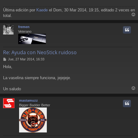
Última edición por
Kaede
el Dom, 30 Mar 2014, 19:15, editado 2 veces en
total.
r
r
fremen
i
Veterano
Re: Ayuda con NeoStick ruidoso
M
Jue, 27 Mar 2014, 16:33
e
Hola,
n
s
a
La vaselina siempre funciona, jejejeje.
j
e
Un saludo
r
r
mastamuzz
i
Bigger Badder Better