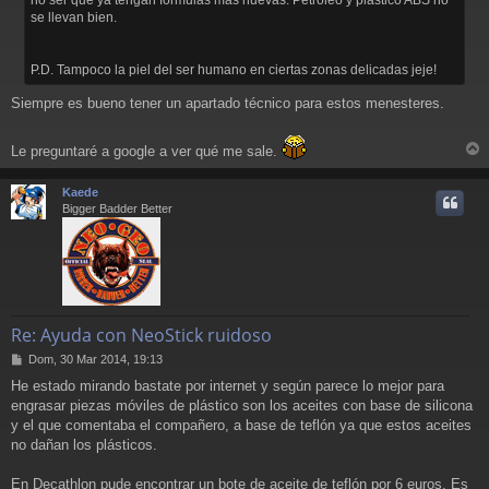
j
se llevan bien.
e
P.D. Tampoco la piel del ser humano en ciertas zonas delicadas jeje!
Siempre es bueno tener un apartado técnico para estos menesteres.
Le preguntaré a google a ver qué me sale.
r
r
Kaede
i
Bigger Badder Better
Re: Ayuda con NeoStick ruidoso
M
Dom, 30 Mar 2014, 19:13
e
He estado mirando bastate por internet y según parece lo mejor para
n
engrasar piezas móviles de plástico son los aceites con base de silicona
s
a
y el que comentaba el compañero, a base de teflón ya que estos aceites
j
no dañan los plásticos.
e
En Decathlon pude encontrar un bote de aceite de teflón por 6 euros. Es