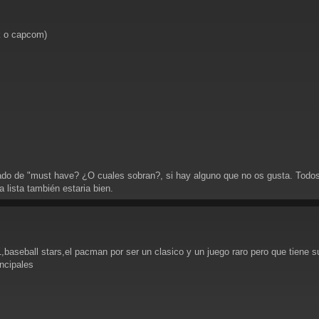
k o capcom)
ado de "must have? ¿O cuales sobran?, si hay alguno que no os gusta. Todos l
 lista también estaria bien.
1,baseball stars,el pacman por ser un clasico y un juego raro pero que tien
incipales