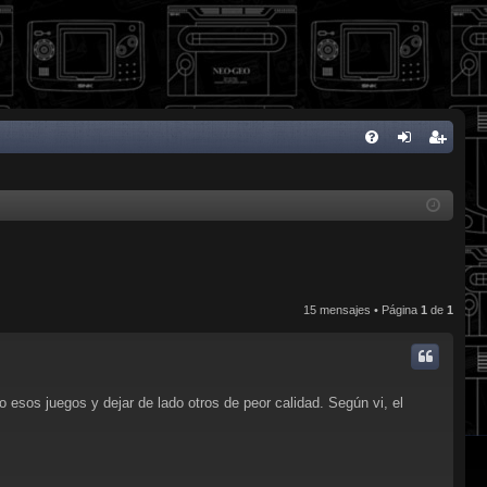
FA
de
eg
Q
nti
ist
fic
ra
ar
rs
se
e
15 mensajes • Página
1
de
1
 esos juegos y dejar de lado otros de peor calidad. Según vi, el