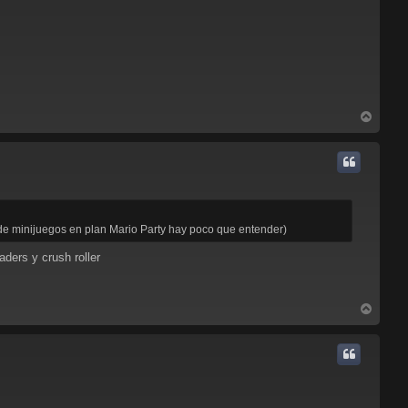
A
r
r
i
b
a
 de minijuegos en plan Mario Party hay poco que entender)
ders y crush roller
A
r
r
i
b
a