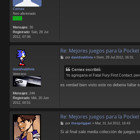
s
a
Cernex
j
Neo-aficionado
e
Mensajes:
35
Registrado:
Sab, 28 Jul
2012, 07:06
Re: Mejores juegos para la Pocket
M
por
davidvaldivia
»
Dom, 29 Jul 2012, 16:31
e
n
davidvaldivia
Cernex escribió:
s
Veterano
Yo agregaria el Fatal Fury First Contact, p
a
j
es verdad bien visto este no deberia faltar e
e
Mensajes:
246
Registrado:
Mié, 20 Jun
2012, 00:51
Re: Mejores juegos para la Pocket
M
por
thespriggan
»
Mar, 31 Jul 2012, 16:43
e
Si al final sale media colección de juegos i
n
s