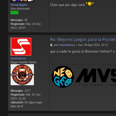
a
Claro que por algo será
thespriggan
j
Neo-aficionado
e
Mensajes:
35
Registrado:
Mar, 19 Jun
2012, 18:07
Re: Mejores juegos para la Pocket
M
por
mastamuzz
»
Jue, 09 Ago 2012, 22:17
e
que a nadie le gusta el Biomotor Unitron? o
n
s
mastamuzz
a
Bigger Badder Better
j
e
Mensajes:
1077
Registrado:
Mié, 20 Jun
2012, 21:20
Ubicación:
En algun lugar
lejos de ti!