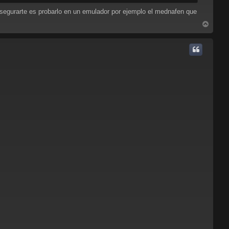
 asegurarte es probarlo en un emulador por ejemplo el mednafen que
A
r
r
i
b
a