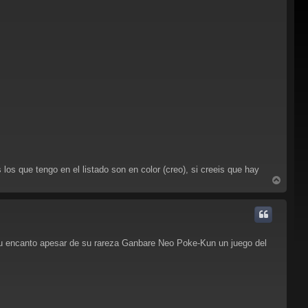
os que tengo en el listado son en color (creo), si creeis que hay
A
r
r
i
b
a
e su encanto apesar de su rareza Ganbare Neo Poke-Kun un juego del