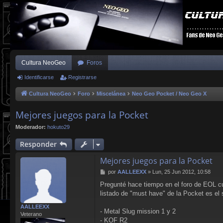
Cultura NeoGeo
Foros
Identificarse
Registrarse
Cultura NeoGeo
Foro
Miscelánea
Neo Geo Pocket / Neo Geo X
Mejores juegos para la Pocket
Moderador:
hokuto29
Responder
Mejores juegos para la Pocket
M
por
AALLEEXX
»
Lun, 25 Jun 2012, 10:58
e
Pregunté hace tiempo en el foro de EOL cua
n
listado de "must have" de la Pocket es el 
s
a
AALLEEXX
j
- Metal Slug mission 1 y 2
Veterano
e
- KOF R2