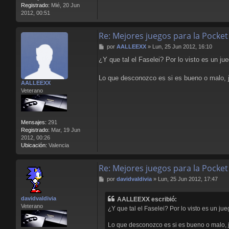
Registrado:
Mié, 20 Jun
2012, 00:51
Re: Mejores juegos para la Pocket
M
por
AALLEEXX
»
Lun, 25 Jun 2012, 16:10
e
¿Y que tal el Faselei? Por lo visto es un 
n
s
a
Lo que desconozco es si es bueno o malo, j
AALLEEXX
j
Veterano
e
Mensajes:
291
Registrado:
Mar, 19 Jun
2012, 00:26
Ubicación:
Valencia
Re: Mejores juegos para la Pocket
M
por
davidvaldivia
»
Lun, 25 Jun 2012, 17:47
e
n
davidvaldivia
AALLEEXX escribió:
s
Veterano
¿Y que tal el Faselei? Por lo visto es un j
a
j
Lo que desconozco es si es bueno o malo, j
e