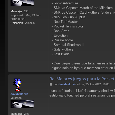
- Sonic Adventure
- SNK vs Capcom Match of the Milenium
Mensajes:
291
- SNK vs Capcom Card Figthers (el de sn
Registrado:
Mar, 19 Jun
- Neo Geo Cup 98 plus
2012, 00:26
- Neo Turf Master
Ubicación:
Valencia
- Pocket Tennis color
- Dark Arms
- Evolution
- Puzzle boble
- Samurai Shodown II
- Gals Figthers
- Last Blade
¿Que juegos creeis que faltan en este list
alguno solo en byn que merezca estar en la
Re: Mejores juegos para la Pocket
M
por
davidvaldivia
»
Lun, 25 Jun 2012, 16:06
e
pues te faltarian el kof r1,samuray shadow 
n
davidvaldivia
estilo wario touched pero ahi estarian los pr
s
Veterano
a
j
e
Mensajes:
246