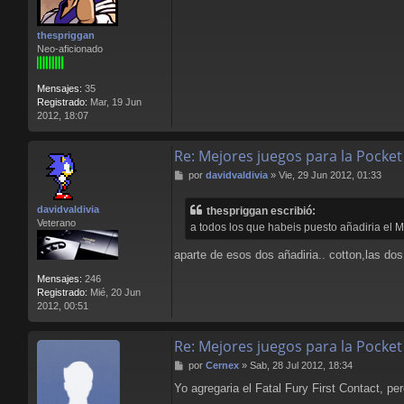
a
s
r
a
g
thespriggan
j
r
Neo-aficionado
e
i
m
e
Mensajes:
35
k
Registrado:
Mar, 19 Jun
a
2012, 18:07
Re: Mejores juegos para la Pocket
M
por
davidvaldivia
»
Vie, 29 Jun 2012, 01:33
e
n
davidvaldivia
thespriggan escribió:
s
Veterano
a todos los que habeis puesto añadiria el 
a
j
aparte de esos dos añadiria.. cotton,las do
e
Mensajes:
246
Registrado:
Mié, 20 Jun
2012, 00:51
Re: Mejores juegos para la Pocket
M
por
Cernex
»
Sab, 28 Jul 2012, 18:34
e
Yo agregaria el Fatal Fury First Contact, p
n