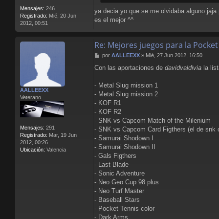
Mensajes:
246
ya decia yo que se me olvidaba alguno jaja 
Registrado:
Mié, 20 Jun
es el mejor ^^
2012, 00:51
Re: Mejores juegos para la Pocket
M
por
AALLEEXX
»
Mié, 27 Jun 2012, 16:50
e
Con las aportaciones de
davidvaldivia
la lis
n
s
a
- Metal Slug mission 1
AALLEEXX
j
- Metal Slug mission 2
Veterano
e
- KOF R1
- KOF R2
- SNK vs Capcom Match of the Milenium
Mensajes:
291
- SNK vs Capcom Card Figthers (el de snk
Registrado:
Mar, 19 Jun
- Samurai Shodown I
2012, 00:26
- Samurai Shodown II
Ubicación:
Valencia
- Gals Figthers
- Last Blade
- Sonic Adventure
- Neo Geo Cup 98 plus
- Neo Turf Master
- Baseball Stars
- Pocket Tennis color
- Dark Arms