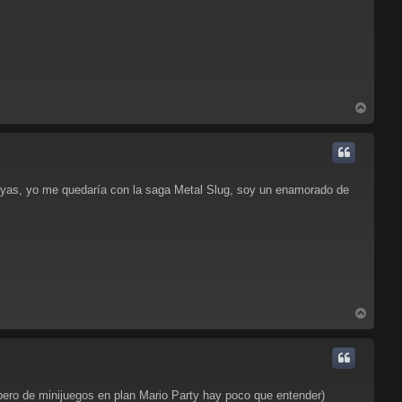
A
r
r
i
b
a
joyas, yo me quedaría con la saga Metal Slug, soy un enamorado de
A
r
r
i
b
a
pero de minijuegos en plan Mario Party hay poco que entender)