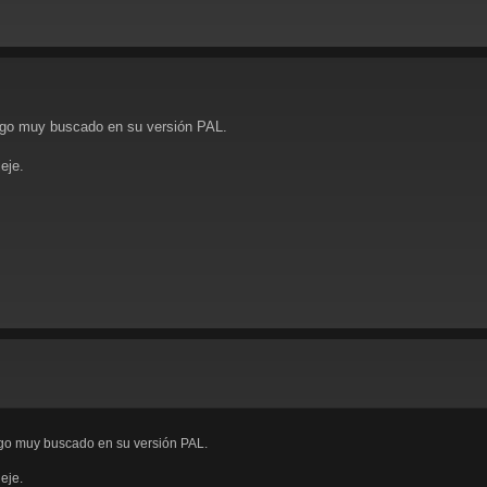
juego muy buscado en su versión PAL.
eje.
uego muy buscado en su versión PAL.
eje.