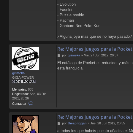
- Evolution
- Faselei
- Puzzle booble
- Pacman
- Ganbare Neo Poke-Kun
¿Alguna joya más que se no haya pasado?
Re: Mejores juegos para la Pocket
M
por
grimeka
»
Mié, 27 Jun 2012, 20:37
e
El catálogo de Pocket es reducido, y más s
n
esta franquicia.
s
a
grimeka
j
GIGA-POWER
e
Mensajes:
833
Registrado:
Sab, 03 Dic
2011, 20:26
C
Contactar:
o
n
Re: Mejores juegos para la Pocket
t
a
M
por
thespriggan
»
Jue, 28 Jun 2012, 20:55
c
e
t
a todos los que habeis puesto añadiria el 
n