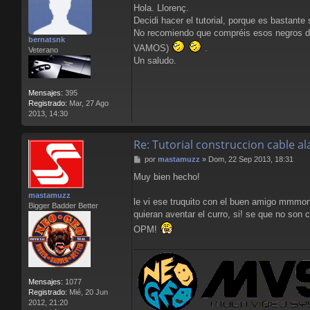
e
t
Hola. Llorenç.
n
a
Decidi hacer el tutorial, porque es bastante 
s
r
a
No recomiendo que compréis esos negros d
L
bernatsnk
j
l
VAMOS)
.
Veterano
e
o
Un saludo.
r
e
n
Mensajes:
395
s
Registrado:
Mar, 27 Ago
B
2013, 14:30
l
o
o
Re: Tutorial construccion cable 
d
M
por
mastamuzz
»
Dom, 22 Sep 2013, 18:31
e
Muy bien hecho!
n
s
mastamuzz
a
le vi ese truquito con el buen amigo mmmon
Bigger Badder Better
j
quieran aventar el curro, si! se que no son
e
OPM!
Mensajes:
1077
Registrado:
Mié, 20 Jun
2012, 21:20