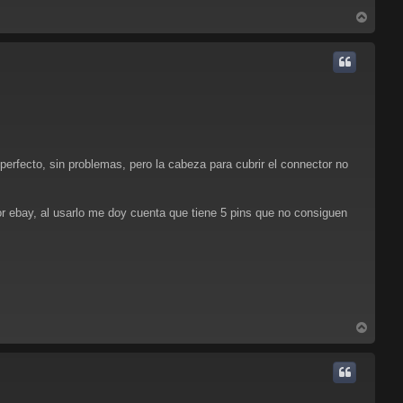
A
r
r
i
b
a
rfecto, sin problemas, pero la cabeza para cubrir el connector no
or ebay, al usarlo me doy cuenta que tiene 5 pins que no consiguen
A
r
r
i
b
a