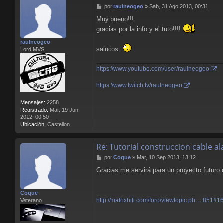
M
por
raulneogeo
»
Sab, 31 Ago 2013, 00:31
e
Muy bueno!!!
n
gracias por la info y el tuto!!!!
s
a
raulneogeo
j
saludos.
Lord MVS
e
https://www.youtube.com/user/raulneogeo
https://www.twitch.tv/raulneogeo
Mensajes:
2258
Registrado:
Mar, 19 Jun
2012, 00:50
Ubicación:
Castellon
Re: Tutorial construccion cable 
M
por
Coque
»
Mar, 10 Sep 2013, 13:12
e
Gracias me servirá para un proyecto futuro
n
s
a
Coque
j
http://matrixhifi.com/foro/viewtopic.ph ... 851#
Veterano
e