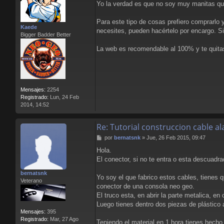
Yo la verdad es que no soy muy manitas qu
n
s
a
Para este tipo de cosas prefiero comprarlo 
Kaede
j
necesites, pueden hacértelo por encargo. S
Bigger Badder Better
e
La web es recomendable al 100% y te quitas 
Mensajes:
2254
Registrado:
Lun, 24 Feb
2014, 14:52
Re: Tutorial construccion cable 
M
por
bernatsnk
»
Jue, 26 Feb 2015, 09:47
e
Hola.
n
El conector, si no te entra o esta descuadr
s
a
bernatsnk
j
Yo soy el que fabrico estos cables, tienes q
Veterano
e
conector de una consola neo geo.
El truco esta, en abrir la parte metalica, 
Luego tienes dentro dos piezas de plástico az
Mensajes:
395
Registrado:
Mar, 27 Ago
Teniendo el material en 1 hora tienes hecho