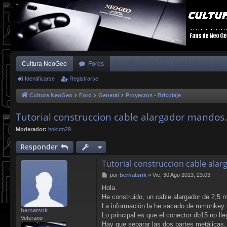
Cultura NeoGeo
Foros
Identificarse
Registrarse
Cultura NeoGeo
Foro
General
Proyectos - Bricolaje
Tutorial construccion cable alargador mandos.
Moderador:
hokuto29
Responder
Tutorial construccion cable ala
M
por
bernatsnk
»
Vie, 30 Ago 2013, 23:03
e
Hola.
n
He construido, un cable alargador de 2,5 m
s
a
La información la he sacado de mmonkey 
bernatsnk
j
Lo principal es que el conector db15 no ll
Veterano
e
Hay que separar las dos partes metálicas,