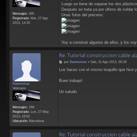
Luego se tiene de separar los dos plástico
Después se trata ya por ultimo de soldar l
Mensajes:
395
Unas fotos del preceso:
Registrado:
Mar, 27 Ago
2013, 14:30
Voy a construir algunos de ellos, y los vo
Re: Tutorial construccion cable 
M
por
Daemonaz
»
Sab, 31 Ago 2013, 00:28
e
Los haces con el mismo truquillo que hice
n
s
a
Buen trabajo!
Daemonaz
j
Veterano
e
Un saludo
Mensajes:
268
Registrado:
Lun, 27 May
2013, 18:52
Ubicación:
Barcelona
Re: Tutorial construccion cable 