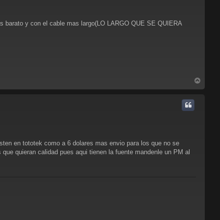
s mas barato y con el cable mas largo(LO LARGO QUE SE QUIERA
A
r
r
i
b
a
sten en tototek como a 6 dolares mas envio para los que no se
os que quieran calidad pues aqui tienen la fuente mandenle un PM al