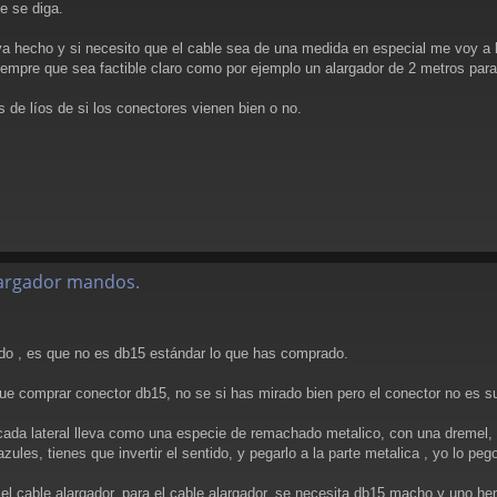
e se diga.
ya hecho y si necesito que el cable sea de una medida en especial me voy a la
iempre que sea factible claro como por ejemplo un alargador de 2 metros pa
de líos de si los conectores vienen bien o no.
alargador mandos.
ado , es que no es db15 estándar lo que has comprado.
ue comprar conector db15, no se si has mirado bien pero el conector no es sufi
en cada lateral lleva como una especie de remachado metalico, con una dremel,
ules, tienes que invertir el sentido, y pegarlo a la parte metalica , yo lo peg
 el cable alargador, para el cable alargador, se necesita db15 macho y uno he