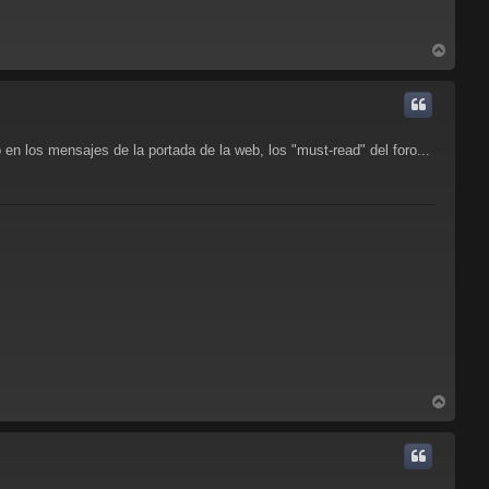
A
r
r
i
b
a
o en los mensajes de la portada de la web, los "must-read" del foro...
A
r
r
i
b
a