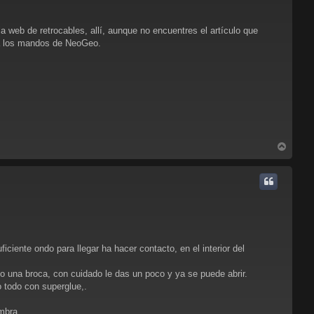
 web de retrocables, allí, aunque no encuentres el artículo que
ra los mandos de NeoGeo.
A
r
r
i
b
a
ciente ondo para llegar ha hacer contacto, en el interior del
 o una broca, con cuidado le das un poco y ya se puede abrir.
o todo con superglue,.
mbra.