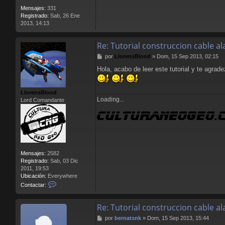
Mensajes:
331
Registrado:
Sab, 26 Ene
2013, 14:13
Re: Tutorial construccion cable 
M
por
LlorensBlood
»
Dom, 15 Sep 2013, 02:15
e
Hola, acabo de leer este tutorial y te agrad
n
s
a
LlorensBlood
j
Loading...
Lord Comandante
e
Mensajes:
2582
Registrado:
Sab, 03 Dic
2011, 19:53
Ubicación:
Everywhere
C
Contactar:
o
n
Re: Tutorial construccion cable 
t
a
M
por
bernatsnk
»
Dom, 15 Sep 2013, 15:44
c