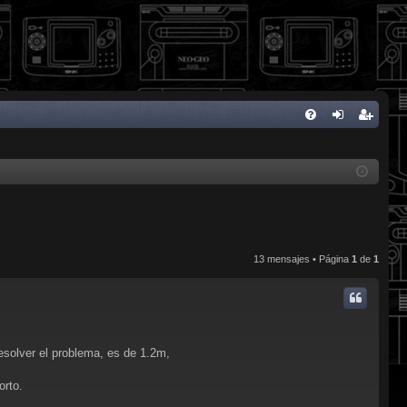
FA
de
eg
Q
nti
ist
fic
ra
ar
rs
se
e
13 mensajes • Página
1
de
1
resolver el problema, es de 1.2m,
orto.