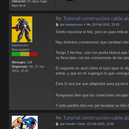
Ubicación:
En algun lugar
lejos de ti!
Re: Tutorial construccion cable 
M
por
kamencesc
»
Vie, 20 Feb 2015, 23:03
e
Siento resucitar el hilo, pero es para indica
n
s
a
Hay distintos connectores que cambian inter
kamencesc
j
Neo-experto
e
Tengo 2 hechos, uno con punta blanca que f
se lleva bien con los connectores de las p
Mensajes:
108
Registrado:
Vie, 27 Jun
El segundo es azul cómo el tuyo (que no dig
2014, 22:32
entrar, y que en mi supergun lo que consig
Este lo usé par aun adaptador para joystics
Aseguraos bien que los conectores encajan
Y pido perdón otra vez por levantar un hilo
Re: Tutorial construccion cable 
M
por
Kaede
»
Dom, 22 Feb 2015, 11:55
e