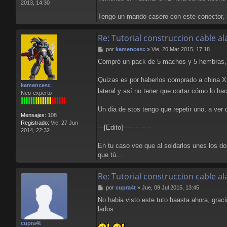
2013, 14:30
Tengo un mando casero con este conector, l
Re: Tutorial construccion cable 
M
por
kamencesc
»
Vie, 20 Mar 2015, 17:18
e
Compré un pack de 5 machos y 5 hembras, y
n
s
a
Quizas es por haberlos comprado a china XD 
kamencesc
j
lateral y así no tener que cortar cómo lo 
Neo-experto
e
Un dia de stos tengo que repetir uno, a ver q
Mensajes:
108
Registrado:
Vie, 27 Jun
---[Edito]----- -- -- -
2014, 22:32
En tu caso veo que al soldarlos unes los do
que tú...
Re: Tutorial construccion cable 
M
por
cupra4t
»
Jue, 09 Jul 2015, 13:45
e
No habia visto este tuto haasta ahora, grac
n
lados.
s
a
cupra4t
j