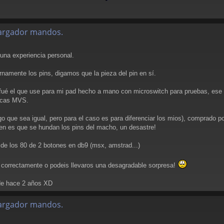
alargador mandos.
r una experiencia personal.
namente los pins, digamos que la pieza del pin en sí.
ué el que use para mi pad hecho a mano con microswitch para pruebas, ese pe
lacas MVS.
o que sea igual, pero para el caso es para diferenciar los mios), comprado p
uen es que se hundan los pins del macho, un desastre!
 de los 80 de 2 botones en db9 (msx, amstrad...)
 correctamente o podeis llevaros una desagradable sorpresa!
 de hace 2 años XD
alargador mandos.