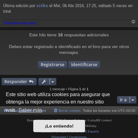
j
Última edición por
sin0ke
el Mié, 06 Abr 2016, 17:25, editado 5 veces en
e
total.
The future was past
r
r
Este hilo tiene
16
respuestas adicionales
i
Debes estar registrado e identificado en el foro para ver otros
mensajes.
Registrarse
Identificarse
Responder
1 mensaje • Página
1
de
1
Este sitio web utiliza cookies para asegurar que
Ir a
obtenga la mejor experiencia en nuestro sitio
web.
Saber más
Cultura NeoGeo
Foro
Borrar cookies
Todos los horarios son
UTC+02:00
Desarrollado por
phpBB
® Forum Software © phpBB Limited
¡Lo entiendo!
Style por
Arty
- phpBB 3.3 por MrGaby
Traducción al español por
phpBB España
Privacidad
|
Condiciones