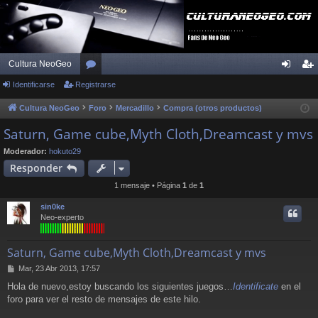
Cultura NeoGeo
Identificarse
Registrarse
or
de
eg
os
nti
ist
Cultura NeoGeo
Foro
Mercadillo
Compra (otros productos)
fic
ra
Saturn, Game cube,Myth Cloth,Dreamcast y mvs
ar
rs
Moderador:
hokuto29
Responder
se
e
1 mensaje • Página
1
de
1
sin0ke
Neo-experto
Saturn, Game cube,Myth Cloth,Dreamcast y mvs
M
Mar, 23 Abr 2013, 17:57
e
Hola de nuevo,estoy buscando los siguientes juegos…
Identificate
en el
n
foro para ver el resto de mensajes de este hilo.
s
a