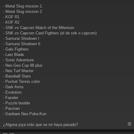
a
j
- Metal Slug mission 1
e
- Metal Slug mission 2
- KOF R1
- KOF R2
- SNK vs Capcom Match of the Milenium
- SNK vs Capcom Card Figthers (el de snk o capcom)
- Samurai Shodown I
- Samurai Shodown II
- Gals Figthers
- Last Blade
- Sonic Adventure
- Neo Geo Cup 98 plus
- Neo Turf Master
- Baseball Stars
- Pocket Tennis color
- Dark Arms
- Evolution
- Faselei
- Puzzle booble
- Pacman
- Ganbare Neo Poke-Kun
¿Alguna joya más que se no haya pasado?
r
r