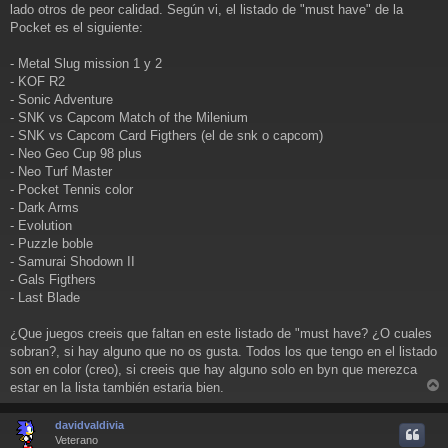
a
lado otros de peor calidad. Según vi, el listado de "must have" de la
j
Pocket es el siguiente:
e
- Metal Slug mission 1 y 2
- KOF R2
- Sonic Adventure
- SNK vs Capcom Match of the Milenium
- SNK vs Capcom Card Figthers (el de snk o capcom)
- Neo Geo Cup 98 plus
- Neo Turf Master
- Pocket Tennis color
- Dark Arms
- Evolution
- Puzzle boble
- Samurai Shodown II
- Gals Figthers
- Last Blade
¿Que juegos creeis que faltan en este listado de "must have? ¿O cuales
sobran?, si hay alguno que no os gusta. Todos los que tengo en el listado
son en color (creo), si creeis que hay alguno solo en byn que merezca
estar en la lista también estaria bien.
r
r
davidvaldivia
i
Veterano