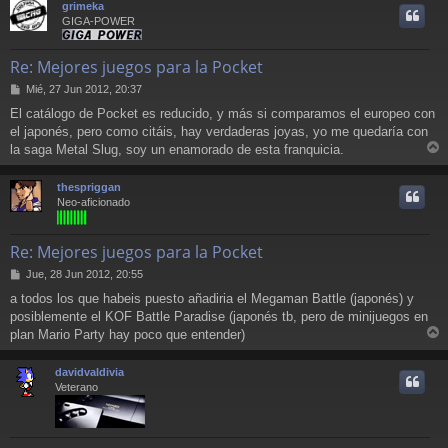
grimeka
i
GIGA-POWER
Re: Mejores juegos para la Pocket
M
Mié, 27 Jun 2012, 20:37
e
El catálogo de Pocket es reducido, y más si comparamos el europeo con
n
el japonés, pero como citáis, hay verdaderas joyas, yo me quedaría con
s
a
la saga Metal Slug, soy un enamorado de esta franquicia.
r
j
e
r
thespriggan
i
Neo-aficionado
Re: Mejores juegos para la Pocket
M
Jue, 28 Jun 2012, 20:55
e
a todos los que habeis puesto añadiria el Megaman Battle (japonés) y
n
posiblemente el KOF Battle Paradise (japonés tb, pero de minijuegos en
s
a
plan Mario Party hay poco que entender)
r
j
e
r
davidvaldivia
i
Veterano