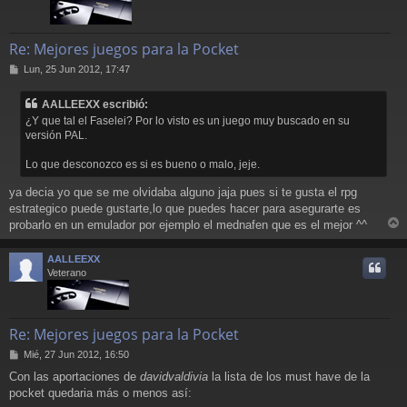
Re: Mejores juegos para la Pocket
M
Lun, 25 Jun 2012, 17:47
e
n
AALLEEXX escribió:
s
¿Y que tal el Faselei? Por lo visto es un juego muy buscado en su
a
versión PAL.
j
e
Lo que desconozco es si es bueno o malo, jeje.
ya decia yo que se me olvidaba alguno jaja pues si te gusta el rpg
estrategico puede gustarte,lo que puedes hacer para asegurarte es
probarlo en un emulador por ejemplo el mednafen que es el mejor ^^
r
r
AALLEEXX
i
Veterano
Re: Mejores juegos para la Pocket
M
Mié, 27 Jun 2012, 16:50
e
Con las aportaciones de
davidvaldivia
la lista de los must have de la
n
pocket quedaria más o menos así:
s