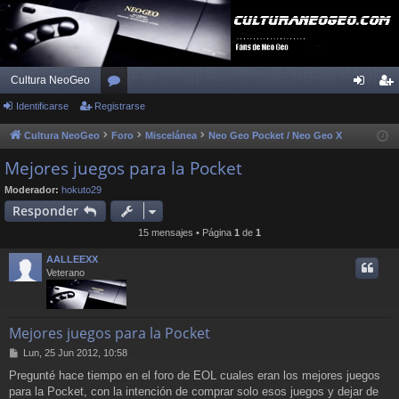
Cultura NeoGeo
Identificarse
Registrarse
or
de
eg
os
nti
ist
Cultura NeoGeo
Foro
Miscelánea
Neo Geo Pocket / Neo Geo X
fic
ra
Mejores juegos para la Pocket
ar
rs
Moderador:
hokuto29
Responder
se
e
15 mensajes • Página
1
de
1
AALLEEXX
Veterano
Mejores juegos para la Pocket
M
Lun, 25 Jun 2012, 10:58
e
Pregunté hace tiempo en el foro de EOL cuales eran los mejores juegos
n
para la Pocket, con la intención de comprar solo esos juegos y dejar de
s