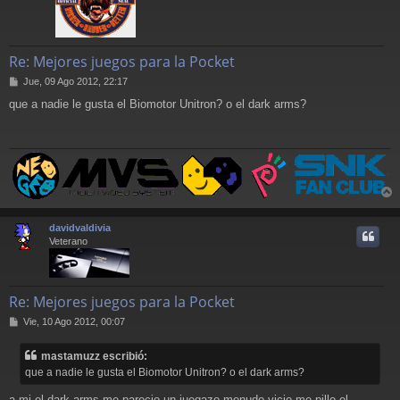
Re: Mejores juegos para la Pocket
M
Jue, 09 Ago 2012, 22:17
e
que a nadie le gusta el Biomotor Unitron? o el dark arms?
n
s
a
j
e
r
r
davidvaldivia
i
Veterano
Re: Mejores juegos para la Pocket
M
Vie, 10 Ago 2012, 00:07
e
n
mastamuzz escribió:
s
que a nadie le gusta el Biomotor Unitron? o el dark arms?
a
j
a mi el dark arms me parecio un juegazo menudo vicio me pillo el