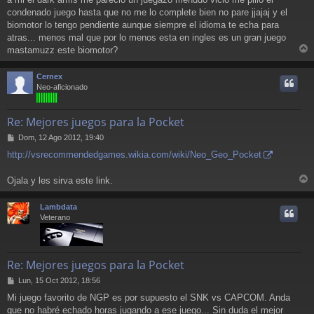
e
condenado juego hasta que no me lo complete bien no pare jjajaj y el
biomotor lo tengo pendiente aunque siempre el idioma te echa para
atras... menos mal que por lo menos esta en ingles es un gran juego
mastamuzz este biomotor?
r
r
Cernex
i
Neo-aficionado
Re: Mejores juegos para la Pocket
M
Dom, 12 Ago 2012, 19:40
e
http://vsrecommendedgames.wikia.com/wiki/Neo_Geo_Pocket
n
s
a
Ojala y les sirva este link.
r
j
e
r
Lambdata
i
Veterano
Re: Mejores juegos para la Pocket
M
Lun, 15 Oct 2012, 18:56
e
Mi juego favorito de NGP es por supuesto el SNK vs CAPCOM. Anda
n
que no habré echado horas jugando a ese juego... Sin duda el mejor
s