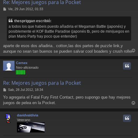
Re: Mejores juegos para la Pocket
M
Vie, 29 Jun 2012, 01:33
e
n
thespriggan escribió:
s
a todos los que habeis puesto añadiria el Megaman Battle (japonés) y
a
posiblemente el KOF Battle Paradise (japonés tb, pero de minijuegos en
j
plan Mario Party hay poco que entender)
e
aparte de esos dos añadiria.. cotton,las dos partes de puzzle link,y
aunque no sean tan buenos se pueden salvar cool boaders y crush roller
r
r
Cernex
i
Neo-aficionado
Re: Mejores juegos para la Pocket
M
Sab, 28 Jul 2012, 18:34
e
Yo agregaria el Fatal Fury First Contact, pero supongo que hay mejores
n
juegos de pelea en la Pocket.
s
r
a
j
r
davidvaldivia
e
i
Veterano