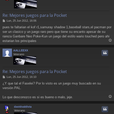
Re: Mejores juegos para la Pocket
M
Lun, 25 Jun 2012, 16:06
e
pues te faltarian el kof r1,samuray shadow 1,baseball stars,el pacman por
n
ser un clasico y un juego raro pero que tiene su encanto apesar de su
s
a
rareza Ganbare Neo Poke-Kun un juego del estilo wario touched pero ahi
j
estarian los principales
e
r
r
AALLEEXX
i
Veterano
Re: Mejores juegos para la Pocket
M
Lun, 25 Jun 2012, 16:10
e
¿Y que tal el Faselei? Por lo visto es un juego muy buscado en su
n
versión PAL.
s
a
j
Lo que desconozco es si es bueno o malo, jeje.
e
r
r
davidvaldivia
i
Veterano