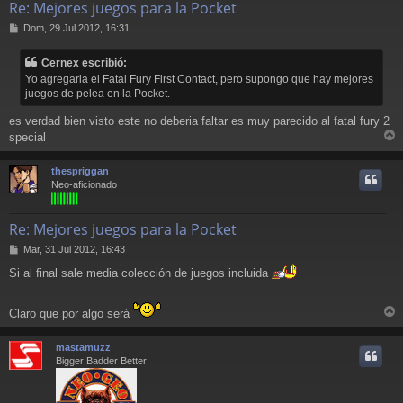
Re: Mejores juegos para la Pocket
M
Dom, 29 Jul 2012, 16:31
e
n
Cernex escribió:
s
Yo agregaria el Fatal Fury First Contact, pero supongo que hay mejores
a
juegos de pelea en la Pocket.
j
e
es verdad bien visto este no deberia faltar es muy parecido al fatal fury 2
special
r
r
thespriggan
i
Neo-aficionado
Re: Mejores juegos para la Pocket
M
Mar, 31 Jul 2012, 16:43
e
Si al final sale media colección de juegos incluida
n
s
a
Claro que por algo será
j
r
e
r
mastamuzz
i
Bigger Badder Better