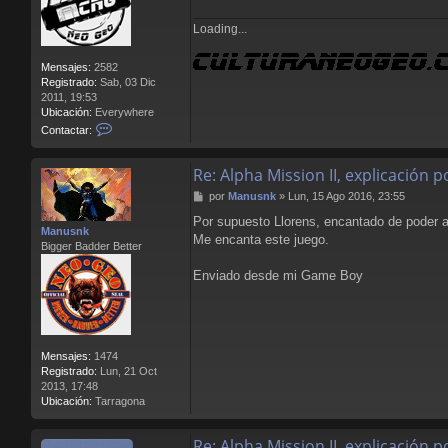
Loading...
Mensajes:
2582
Registrado:
Sab, 03 Dic
2011, 19:53
Ubicación:
Everywhere
C
Contactar:
o
n
Re: Alpha Mission II, explicación
t
a
M
por
Manusnk
»
Lun, 15 Ago 2016, 23:55
c
e
t
Por supuesto Llorens, encantado de poder a
n
Manusnk
a
Me encanta este juego.
s
Bigger Badder Better
r
a
L
j
Enviado desde mi Game Boy
l
e
o
r
e
n
s
Mensajes:
1474
B
Registrado:
Lun, 21 Oct
l
2013, 17:48
o
Ubicación:
Tarragona
o
d
Re: Alpha Mission II, explicación