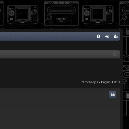
FA
de
eg
Q
nti
ist
fic
ra
ar
rs
se
e
9 mensajes • Página
1
de
1