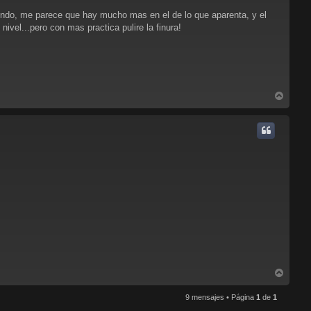
endo, me parece que hay mucho mas en el de lo que aparenta, y el
ivel...pero con mas practica pulire la finura!
A
r
r
i
b
a
A
r
r
9 mensajes • Página
1
de
1
i