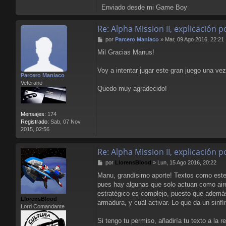
Enviado desde mi Game Boy
Re: Alpha Mission II, explicación
M
por
Parcero Maniaco
»
Mar, 09 Ago 2016, 22:21
e
Mil Gracias Manus!
n
s
a
Voy a intentar jugar este gran juego una vez
Parcero Maniaco
j
Veterano
e
Quedo muy agradecido!
Mensajes:
174
Registrado:
Sab, 07 Nov
2015, 02:56
Re: Alpha Mission II, explicación
M
por
LlorensBlood
»
Lun, 15 Ago 2016, 20:22
e
Manu, grandísimo aporte! Textos como este 
n
pues hay algunas que solo actuan como aire-
s
a
estratégico es complejo, puesto que además
LlorensBlood
j
armadura, y cuàl activar. Lo que da un sinfí
Lord Comandante
e
Si tengo tu permiso, añadiría tu texto a la 