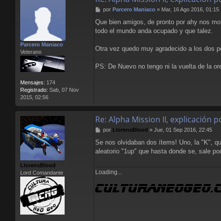
M
por
Parcero Maniaco
»
Mar, 16 Ago 2016, 01:15
e
Que bien amigos, de pronto por ahy nos mo
n
todo el mundo anda ocupado y que talez.
s
a
Parcero Maniaco
j
Otra vez quedo muy agradecido a los dos p
Veterano
e
PS: De Nuevo no tengo ni la vuelta de la or
Mensajes:
174
Registrado:
Sab, 07 Nov
2015, 02:56
Re: Alpha Mission II, explicación
M
por
LlorensBlood
»
Jue, 01 Sep 2016, 22:45
e
Se nos olvidaban dos ítems! Uno, la "K", qu
n
aleatorio "1up" que hasta donde se, sale po
s
a
LlorensBlood
j
Loading...
Lord Comandante
e