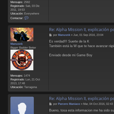
Mensajes:
2582
Registrado:
Sab, 03 Dic
2011, 19:53
Ubicación:
Everywhere
C
Contactar:
o
n
Re: Alpha Mission II, explicación
t
a
M
por
Manusnk
»
Jue, 01 Sep 2016, 23:04
c
e
t
Es verdad!!! Suerte de la K
n
Manusnk
a
También está la W que te hace avanzar rápid
s
Bigger Badder Better
r
a
L
j
Enviado desde mi Game Boy
l
e
o
r
e
n
s
Mensajes:
1474
B
Registrado:
Lun, 21 Oct
l
2013, 17:48
o
Ubicación:
Tarragona
o
d
Re: Alpha Mission II, explicación
M
por
Parcero Maniaco
»
Mar, 04 Oct 2016, 02:43
e
Bueno, tosa esta informacion me ha sido sup
n