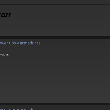
 power ups y armaduras
yudar.
 power ups y armaduras