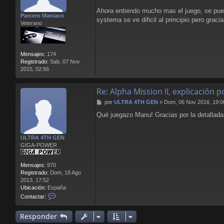
s
a
Ahora entiendo mucho mas el juego, se pued
Parcero Maniaco
j
systema se ve dificil al principio pero grac
Veterano
e
Mensajes:
174
Registrado:
Sab, 07 Nov
2015, 02:56
Re: Alpha Mission II, explicación
M
por
ULTRA 4TH GEN
»
Dom, 06 Nov 2016, 19:0
e
Qué juegazo Manu! Gracias por la detallada
n
s
a
ULTRA 4TH GEN
j
GIGA-POWER
e
Mensajes:
970
Registrado:
Dom, 18 Ago
2013, 17:52
Ubicación:
España
C
Contactar:
o
n
Responder
t