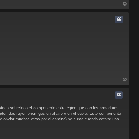
A
r
r
i
b
a
A
r
r
i
b
a
staco sobretodo el componente estratégico que dan las armaduras,
under, destruyen enemigos en el aire o en el suelo. Este componente
ue obviar muchas otras por el camino) se suma cuàndo activar una