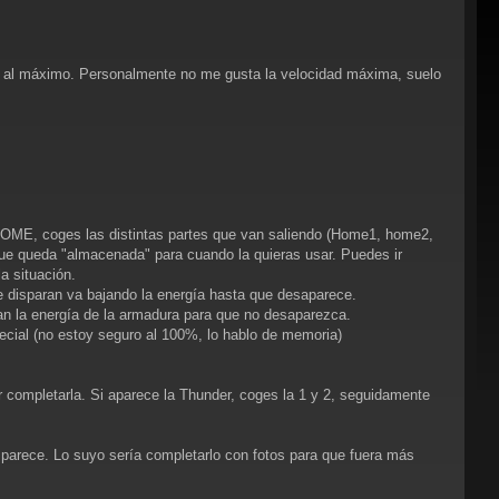
ca al máximo. Personalmente no me gusta la velocidad máxima, suelo
a HOME, coges las distintas partes que van saliendo (Home1, home2,
ue queda "almacenada" para cuando la quieras usar. Puedes ir
a situación.
e disparan va bajando la energía hasta que desaparece.
an la energía de la armadura para que no desaparezca.
cial (no estoy seguro al 100%, lo hablo de memoria)
 completarla. Si aparece la Thunder, coges la 1 y 2, seguidamente
 parece. Lo suyo sería completarlo con fotos para que fuera más