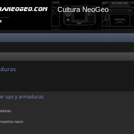
Cultura NeoGeo
aduras
wer ups y armaduras
aduras.
 nuestra nave: