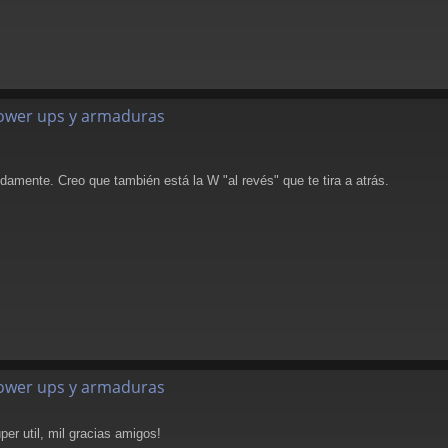
 power ups y armaduras
amente. Creo que también está la W "al revés" que te tira a atrás.
 power ups y armaduras
er util, mil gracias amigos!