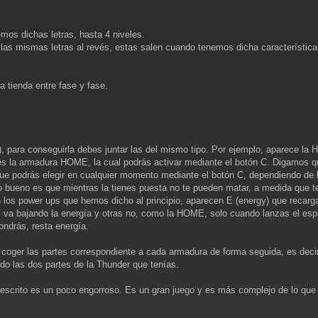
os dichas letras, hasta 4 niveles.
 las mismas letras al revés, estas salen cuando tenemos dicha característi
 tienda entre fase y fase.
), para conseguirla debes juntar las del mismo tipo. Por ejemplo, aparece l
es la armadura HOME, la cual podrás activar mediante el botón C. Digamos q
e podrás elegir en cualquier momento mediante el botón C, dependiendo de l
o bueno es que mientras la tienes puesta no te pueden matar, a medida que t
los power ups que hemos dicho al principio, aparecen E (energy) que recarg
va bajando la energía y otras no, como la HOME, solo cuando lanzas el espe
ndrás, resta energía.
 coger las partes correspondiente a cada armadura de forma seguida, es decir
do las dos partes de la Thunder que tenías.
 escrito es un poco engorroso. Es un gran juego y es más complejo de lo que