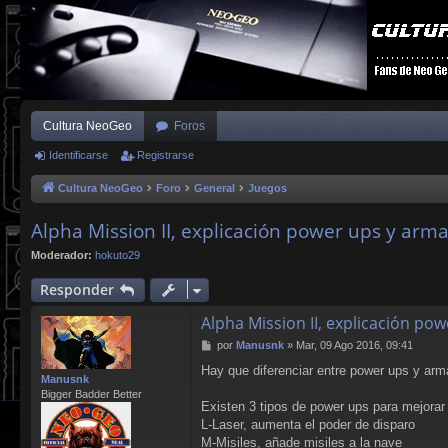
Cultura NeoGeo
Foros
Identificarse
Registrarse
Cultura NeoGeo
Foro
General
Juegos
Alpha Mission II, explicación power ups y arm
Moderador:
hokuto29
Responder
Alpha Mission II, explicación po
M
por
Manusnk
»
Mar, 09 Ago 2016, 09:41
e
Hay que diferenciar entre power ups y arm
n
Manusnk
s
Bigger Badder Better
a
Existen 3 tipos de power ups para mejorar
j
L-Laser, aumenta el poder de disparo
e
M-Misiles, añade misiles a la nave