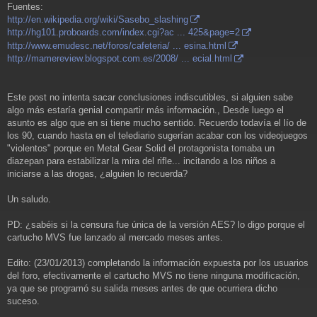
Fuentes:
http://en.wikipedia.org/wiki/Sasebo_slashing
http://hg101.proboards.com/index.cgi?ac ... 425&page=2
http://www.emudesc.net/foros/cafeteria/ ... esina.html
http://mamereview.blogspot.com.es/2008/ ... ecial.html
Este post no intenta sacar conclusiones indiscutibles, si alguien sabe
algo más estaría genial compartir más información., Desde luego el
asunto es algo que en si tiene mucho sentido. Recuerdo todavía el lío de
los 90, cuando hasta en el telediario sugerían acabar con los videojuegos
"violentos" porque en Metal Gear Solid el protagonista tomaba un
diazepan para estabilizar la mira del rifle... incitando a los niños a
iniciarse a las drogas, ¿alguien lo recuerda?
Un saludo.
PD: ¿sabéis si la censura fue única de la versión AES? lo digo porque el
cartucho MVS fue lanzado al mercado meses antes.
Edito: (23/01/2013) completando la información expuesta por los usuarios
del foro, efectivamente el cartucho MVS no tiene ninguna modificación,
ya que se programó su salida meses antes de que ocurriera dicho
suceso.