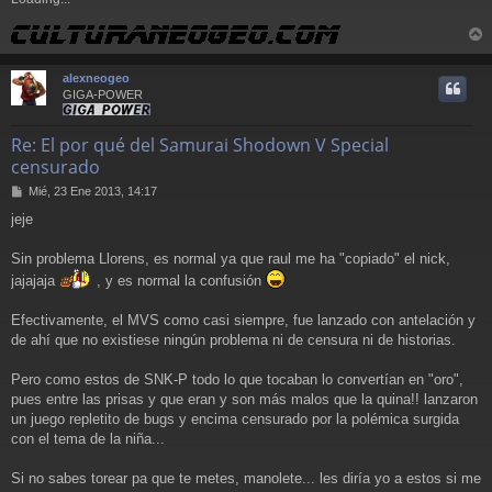
r
r
alexneogeo
i
GIGA-POWER
Re: El por qué del Samurai Shodown V Special
censurado
M
Mié, 23 Ene 2013, 14:17
e
jeje
n
s
a
Sin problema Llorens, es normal ya que raul me ha "copiado" el nick,
j
jajajaja
, y es normal la confusión
e
Efectivamente, el MVS como casi siempre, fue lanzado con antelación y
de ahí que no existiese ningún problema ni de censura ni de historias.
Pero como estos de SNK-P todo lo que tocaban lo convertían en "oro",
pues entre las prisas y que eran y son más malos que la quina!! lanzaron
un juego repletito de bugs y encima censurado por la polémica surgida
con el tema de la niña...
Si no sabes torear pa que te metes, manolete... les diría yo a estos si me