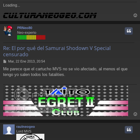
Loading...
r
r
PRNeo80
i
Neo-experto
Re: El por qué del Samurai Shodown V Special
censurado
M
Mar, 22 Ene 2013, 20:54
e
Me parece que el cartucho MVS no se vio afectado, al menos el que
n
tengo yo salen todos los fatalities.
s
a
j
e
r
r
raulneogeo
i
Lord MVS