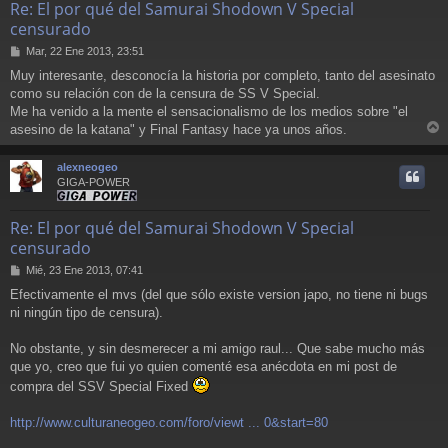
Re: El por qué del Samurai Shodown V Special
censurado
M
Mar, 22 Ene 2013, 23:51
e
Muy interesante, desconocía la historia por completo, tanto del asesinato
n
como su relación con de la censura de SS V Special.
s
a
Me ha venido a la mente el sensacionalismo de los medios sobre "el
j
asesino de la katana" y Final Fantasy hace ya unos años.
e
r
r
alexneogeo
i
GIGA-POWER
Re: El por qué del Samurai Shodown V Special
censurado
M
Mié, 23 Ene 2013, 07:41
e
Efectivamente el mvs (del que sólo existe version japo, no tiene ni bugs
n
ni ningún tipo de censura).
s
a
j
No obstante, y sin desmerecer a mi amigo raul... Que sabe mucho más
e
que yo, creo que fui yo quien comenté esa anécdota en mi post de
compra del SSV Special Fixed
http://www.culturaneogeo.com/foro/viewt ... 0&start=80