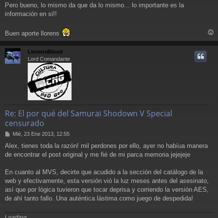
Pero bueno, lo mismo da que da lo mismo... lo importante es la
información en si!!
Buen aporte llorens
r
r
LlorensBlood
i
Lord Comandante
Re: El por qué del Samurai Shodown V Special
censurado
M
Mié, 23 Ene 2013, 12:55
e
Alex, tienes toda la razón! mil perdones por ello, ayer no habíua manera
n
de encontrar el post original y me fié de mi parca memoria jejejeje
s
a
j
En cuanto al MVS, decirte que acudido a la sección del catálogo de la
e
web y efectivamente, esta versión vió la luz meses antes del asesinato,
así que por lógica tuvieron que tocar deprisa y corriendo la versión AES,
de ahí tanto fallo. Una auténtica lástima como juego de despedida!
Loading...