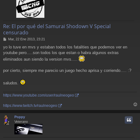
Re: El por qué del Samurai Shodown V Special
censurado
M
Mar, 22 Ene 2013, 23:21
e
yo lo tuve en mvs y estaban todos los fatalities que podemos ver en
n
youtube pero.....son todos los que estan o habra algunos extras
s
a
eliminados aun siendo la version mvs.....
j
e
por cierto, siempre me parecio un juego hecho aprisa y corriendo..... :?
saludos.
https://www.youtube.com/user/raulneogeo
https://www.twitch.tv/raulneogeo
r
r
Poppy
i
Veterano