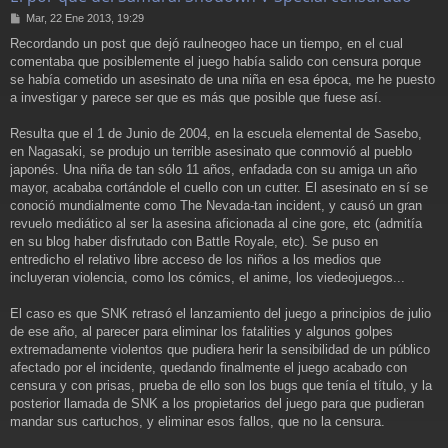
M
Mar, 22 Ene 2013, 19:29
e
Recordando un post que dejó raulneogeo hace un tiempo, en el cual
n
comentaba que posiblemente el juego había salido con censura porque
s
a
se había cometido un asesinato de una niña en esa época, me he puesto
j
a investigar y parece ser que es más que posible que fuese así.
e
Resulta que el 1 de Junio de 2004, en la escuela elemental de Sasebo,
en Nagasaki, se produjo un terrible asesinato que conmovió al pueblo
japonés. Una niña de tan sólo 11 años, enfadada con su amiga un año
mayor, acababa cortándole el cuello con un cutter. El asesinato en sí se
conoció mundialmente como The Nevada-tan incident, y causó un gran
revuelo mediático al ser la asesina aficionada al cine gore, etc (admitía
en su blog haber disfrutado con Battle Royale, etc). Se puso en
entredicho el relativo libre acceso de los niños a los medios que
incluyeran violencia, como los cómics, el anime, los viedeojuegos...
El caso es que SNK retrasó el lanzamiento del juego a principios de julio
de ese año, al parecer para eliminar los fatalities y algunos golpes
extremadamente violentos que pudiera herir la sensibilidad de un público
afectado por el incidente, quedando finalmente el juego acabado con
censura y con prisas, prueba de ello son los bugs que tenía el título, y la
posterior llamada de SNK a los propietarios del juego para que pudieran
mandar sus cartuchos, y eliminar esos fallos, que no la censura.