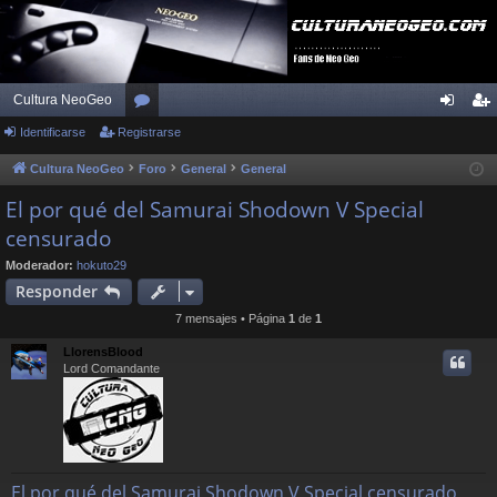
Cultura NeoGeo
Identificarse
Registrarse
or
de
eg
os
nti
ist
Cultura NeoGeo
Foro
General
General
fic
ra
El por qué del Samurai Shodown V Special
censurado
ar
rs
se
e
Moderador:
hokuto29
Responder
7 mensajes • Página
1
de
1
LlorensBlood
Lord Comandante
El por qué del Samurai Shodown V Special censurado