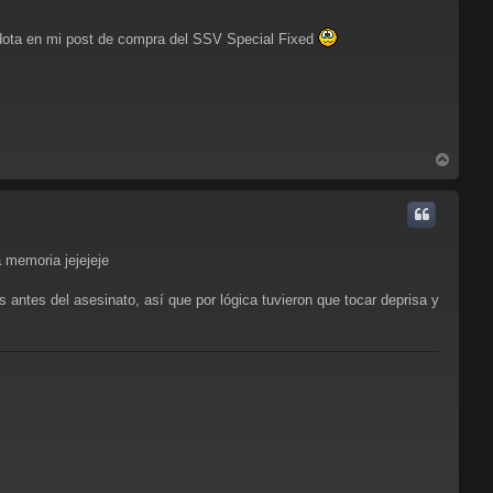
dota en mi post de compra del SSV Special Fixed
A
r
r
i
b
a
a memoria jejejeje
 antes del asesinato, así que por lógica tuvieron que tocar deprisa y