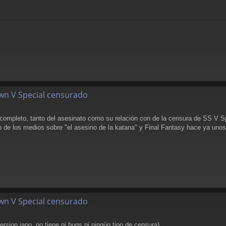
wn V Special censurado
 completo, tanto del asesinato como su relación con de la censura de SS V S
 de los medios sobre "el asesino de la katana" y Final Fantasy hace ya unos
wn V Special censurado
rsion japo, no tiene ni bugs ni ningún tipo de censura).