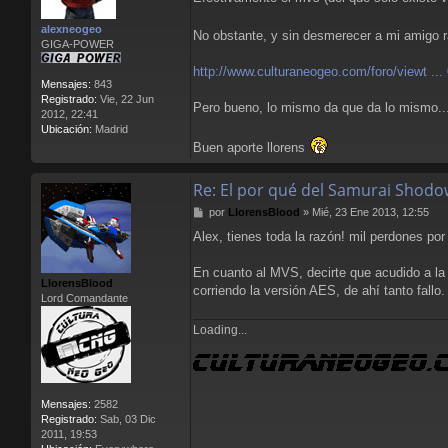
n
s
alexneogeo
a
No obstante, y sin desmerecer a mi amigo 
GIGA-POWER
j
e
http://www.culturaneogeo.com/foro/viewt ...
Mensajes:
843
Registrado:
Vie, 22 Jun
Pero bueno, lo mismo da que da lo mismo... 
2012, 22:41
Ubicación:
Madrid
Buen aporte llorens
Re: El por qué del Samurai Shodo
M
por
LlorensBlood
»
Mié, 23 Ene 2013, 12:55
e
Alex, tienes toda la razón! mil perdones por
n
s
a
En cuanto al MVS, decirte que acudido a la 
LlorensBlood
j
corriendo la versión AES, de ahí tanto fall
Lord Comandante
e
Loading...
Mensajes:
2582
Registrado:
Sab, 03 Dic
2011, 19:53