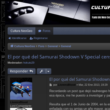
Cultura NeoGeo
Foros
Identificarse
Registrarse
Cultura NeoGeo
Foro
General
General
El por qué del Samurai Shodown V Special ce
Moderador:
hokuto29
Responder
El por qué del Samurai Shodown
M
por
LlorensBlood
»
Mar, 22 Ene 2013, 19:29
e
Recordando un post que dejó raulneogeo h
n
esa época, me he puesto a investigar y pa
s
a
LlorensBlood
j
Resulta que el 1 de Junio de 2004, en la 
Lord Comandante
e
enfadada con su amiga un año mayor, acab