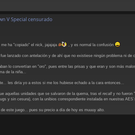
wn V Special censurado
 me ha "copiado" el nick, jajajaja
, y es normal la confusión
ue lanzado con antelación y de ahí que no existiese ningún problema ni de ce
an lo convertían en "oro", pues entre las prisas y que eran y son más malos 
ma de la niña...
e... les diría yo a estos si me los hubiese echado a la cara entonces...
que aquellas unidades que se salvaron de la quema, tras el
recall
y no fueron 
ugs y sin cesura), con la unibios correspondiente instalada en nuestras AES´
de este juego... pues su precio a día de hoy es muuuy alto.