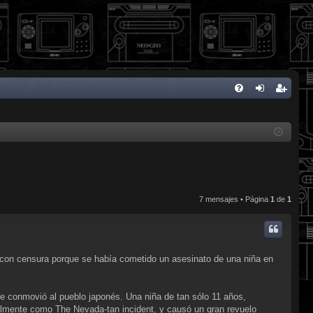
FA
de
eg
Q
nti
ist
fic
ra
ar
rs
se
e
7 mensajes • Página
1
de
1
 con censura porque se había cometido un asesinato de una niña en
ue conmovió al pueblo japonés. Una niña de tan sólo 11 años,
almente como The Nevada-tan incident, y causó un gran revuelo