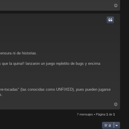
A
r
r
i
b
a
nsura ni de historias.
que la quina!! lanzaron un juego repletito de bugs y encima
"re-tocadas" (las conocidas como UNFIXED), pues pueden jugarse
s.
A
r
r
7 mensajes • Página
1
de
1
i
b
Ir a
a