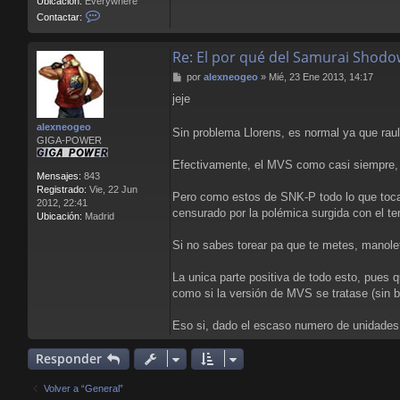
Ubicación:
Everywhere
C
Contactar:
o
n
Re: El por qué del Samurai Shodo
t
a
M
por
alexneogeo
»
Mié, 23 Ene 2013, 14:17
c
e
t
jeje
n
a
s
r
alexneogeo
a
Sin problema Llorens, es normal ya que raul
L
GIGA-POWER
j
l
e
o
Efectivamente, el MVS como casi siempre, f
r
Mensajes:
843
e
Registrado:
Vie, 22 Jun
Pero como estos de SNK-P todo lo que tocab
n
2012, 22:41
censurado por la polémica surgida con el te
s
Ubicación:
Madrid
B
l
Si no sabes torear pa que te metes, manolet
o
o
La unica parte positiva de todo esto, pues 
d
como si la versión de MVS se tratase (sin b
Eso si, dado el escaso numero de unidades 
Responder
Volver a “General”