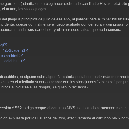
ine gore, etc (admitía en su blog haber disfrutado con Battle Royale, etc). Se 
 el anime, los viedeojuegos...
el juego a principios de julio de ese año, al parecer para eliminar los fatali
incidente, quedando finalmente el juego acabado con censura y con prisas, prue
pudieran mandar sus cartuchos, y eliminar esos fallos, que no la censura.
ng
... 425&page=2
 esina.html
.. ecial.html
discutibles, si alguien sabe algo más estaría genial compartir más informaci
hasta en el telediario sugerían acabar con los videojuegos "violentos" porqu
los niños a iniciarse a las drogas, ¿alguien lo recuerda?
a versión AES? lo digo porque el cartucho MVS fue lanzado al mercado meses 
ación expuesta por los usuarios del foro, efectivamente el cartucho MVS no 