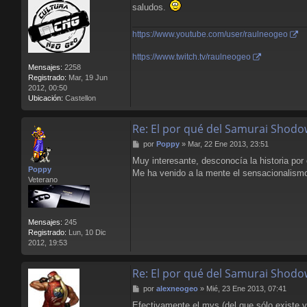
saludos.
https://www.youtube.com/user/raulneogeo
https://www.twitch.tv/raulneogeo
Mensajes:
2258
Registrado:
Mar, 19 Jun
2012, 00:50
Ubicación:
Castellon
Re: El por qué del Samurai Shodo
M
por
Poppy
»
Mar, 22 Ene 2013, 23:51
e
Muy interesante, desconocía la historia por
n
Poppy
Me ha venido a la mente el sensacionalismo
s
Veterano
a
j
e
Mensajes:
245
Registrado:
Lun, 10 Dic
2012, 19:53
Re: El por qué del Samurai Shodo
M
por
alexneogeo
»
Mié, 23 Ene 2013, 07:41
e
Efectivamente el mvs (del que sólo existe ve