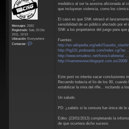
mediático al ser la asesina aficionada al c
que incluyeran violencia, como los cómics,
El caso es que SNK retrasó el lanzamiento d
sensibilidad de un público afectado por el 
Mensajes:
2582
SNK a los propietarios del juego para que 
Registrado:
Sab, 03 Dic
2011, 19:53
Ubicación:
Everywhere
Fuentes:
C
Contactar:
http://en.wikipedia.org/wiki/Sasebo_slashi
o
http://hg101.proboards.com/index.cgi?ac 
n
http://www.emudesc.net/foros/cafeteria/ ...
t
a
http://mamereview.blogspot.com.es/2008/ .
c
t
a
Este post no intenta sacar conclusiones in
r
Recuerdo todavía el lío de los 90, cuando 
L
l
estabilizar la mira del rifle... incitando a 
o
r
Un saludo.
e
n
PD: ¿sabéis si la censura fue única de l
s
B
l
Edito: (23/01/2013) completando la inform
o
de que ocurriera dicho suceso.
o