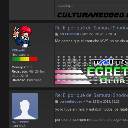
d
Loading...
Re: El por qué del Samurai Shodo
M
por
PRNeo80
»
Mar, 22 Ene 2013, 20:54
e
Me parece que el cartucho MVS no se vio afe
n
s
PRNeo80
a
Neo-experto
j
e
Mensajes:
101
Registrado:
Mié, 20 Jun
2012, 22:25
Ubicación:
Barcelona
Re: El por qué del Samurai Shodo
M
por
raulneogeo
»
Mar, 22 Ene 2013, 23:21
e
yo lo tuve en mvs y estaban todos los fatal
n
s
a
por cierto, siempre me parecio un juego hech
raulneogeo
j
Lord MVS
e