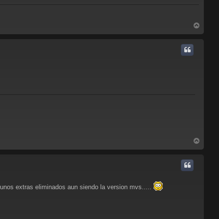
A
r
r
i
b
a
A
r
r
i
b
a
gunos extras eliminados aun siendo la version mvs.....