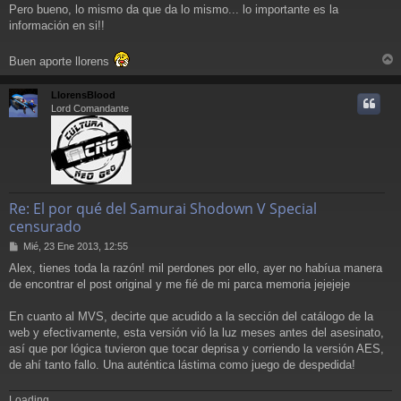
Pero bueno, lo mismo da que da lo mismo... lo importante es la
información en si!!
Buen aporte llorens
r
r
LlorensBlood
i
Lord Comandante
Re: El por qué del Samurai Shodown V Special
censurado
M
Mié, 23 Ene 2013, 12:55
e
Alex, tienes toda la razón! mil perdones por ello, ayer no habíua manera
n
de encontrar el post original y me fié de mi parca memoria jejejeje
s
a
j
En cuanto al MVS, decirte que acudido a la sección del catálogo de la
e
web y efectivamente, esta versión vió la luz meses antes del asesinato,
así que por lógica tuvieron que tocar deprisa y corriendo la versión AES,
de ahí tanto fallo. Una auténtica lástima como juego de despedida!
Loading...