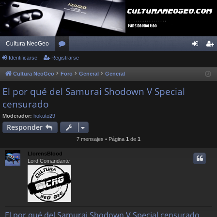
Cultura NeoGeo
Identificarse
Registrarse
or
de
eg
os
nti
ist
Cultura NeoGeo
Foro
General
General
fic
ra
El por qué del Samurai Shodown V Special
censurado
ar
rs
se
e
Moderador:
hokuto29
Responder
7 mensajes • Página
1
de
1
LlorensBlood
Lord Comandante
El por qué del Samurai Shodown V Special censurado