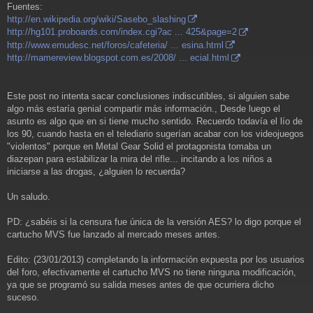
Fuentes:
http://en.wikipedia.org/wiki/Sasebo_slashing
http://hg101.proboards.com/index.cgi?ac ... 425&page=2
http://www.emudesc.net/foros/cafeteria/ ... esina.html
http://mamereview.blogspot.com.es/2008/ ... ecial.html
Este post no intenta sacar conclusiones indiscutibles, si alguien sabe
algo más estaría genial compartir más información., Desde luego el
asunto es algo que en si tiene mucho sentido. Recuerdo todavía el lío de
los 90, cuando hasta en el telediario sugerían acabar con los videojuegos
"violentos" porque en Metal Gear Solid el protagonista tomaba un
diazepan para estabilizar la mira del rifle... incitando a los niños a
iniciarse a las drogas, ¿alguien lo recuerda?
Un saludo.
PD: ¿sabéis si la censura fue única de la versión AES? lo digo porque el
cartucho MVS fue lanzado al mercado meses antes.
Edito: (23/01/2013) completando la información expuesta por los usuarios
del foro, efectivamente el cartucho MVS no tiene ninguna modificación,
ya que se programó su salida meses antes de que ocurriera dicho
suceso.