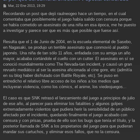
M
Mar, 22 Ene 2013, 19:29
e
Recordando un post que dejó raulneogeo hace un tiempo, en el cual
n
comentaba que posiblemente el juego había salido con censura porque
s
a
se había cometido un asesinato de una niña en esa época, me he puesto
j
a investigar y parece ser que es más que posible que fuese así.
e
Resulta que el 1 de Junio de 2004, en la escuela elemental de Sasebo,
en Nagasaki, se produjo un terrible asesinato que conmovió al pueblo
japonés. Una niña de tan sólo 11 años, enfadada con su amiga un año
mayor, acababa cortándole el cuello con un cutter. El asesinato en sí se
conoció mundialmente como The Nevada-tan incident, y causó un gran
revuelo mediático al ser la asesina aficionada al cine gore, etc (admitía
en su blog haber disfrutado con Battle Royale, etc). Se puso en
entredicho el relativo libre acceso de los niños a los medios que
incluyeran violencia, como los cómics, el anime, los viedeojuegos...
El caso es que SNK retrasó el lanzamiento del juego a principios de julio
de ese año, al parecer para eliminar los fatalities y algunos golpes
extremadamente violentos que pudiera herir la sensibilidad de un público
afectado por el incidente, quedando finalmente el juego acabado con
censura y con prisas, prueba de ello son los bugs que tenía el título, y la
posterior llamada de SNK a los propietarios del juego para que pudieran
mandar sus cartuchos, y eliminar esos fallos, que no la censura.