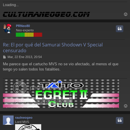
Loading...
r
r
PRNeo80
i
Neo-experto
Re: El por qué del Samurai Shodown V Special
censurado
M
Mar, 22 Ene 2013, 20:54
e
Me parece que el cartucho MVS no se vio afectado, al menos el que
n
tengo yo salen todos los fatalities.
s
a
j
e
r
r
raulneogeo
i
Lord MVS