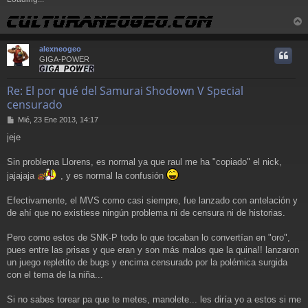
r
r
alexneogeo
i
GIGA-POWER
Re: El por qué del Samurai Shodown V Special
censurado
M
Mié, 23 Ene 2013, 14:17
e
jeje
n
s
a
Sin problema Llorens, es normal ya que raul me ha "copiado" el nick,
j
jajajaja
, y es normal la confusión
e
Efectivamente, el MVS como casi siempre, fue lanzado con antelación y
de ahí que no existiese ningún problema ni de censura ni de historias.
Pero como estos de SNK-P todo lo que tocaban lo convertían en "oro",
pues entre las prisas y que eran y son más malos que la quina!! lanzaron
un juego repletito de bugs y encima censurado por la polémica surgida
con el tema de la niña...
Si no sabes torear pa que te metes, manolete... les diría yo a estos si me