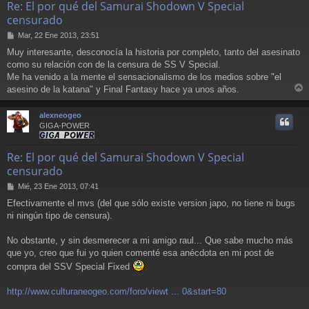
Re: El por qué del Samurai Shodown V Special
censurado
M
Mar, 22 Ene 2013, 23:51
e
Muy interesante, desconocía la historia por completo, tanto del asesinato
n
como su relación con de la censura de SS V Special.
s
a
Me ha venido a la mente el sensacionalismo de los medios sobre "el
j
asesino de la katana" y Final Fantasy hace ya unos años.
e
r
r
alexneogeo
i
GIGA-POWER
Re: El por qué del Samurai Shodown V Special
censurado
M
Mié, 23 Ene 2013, 07:41
e
Efectivamente el mvs (del que sólo existe version japo, no tiene ni bugs
n
ni ningún tipo de censura).
s
a
j
No obstante, y sin desmerecer a mi amigo raul... Que sabe mucho más
e
que yo, creo que fui yo quien comenté esa anécdota en mi post de
compra del SSV Special Fixed
http://www.culturaneogeo.com/foro/viewt ... 0&start=80