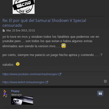
Re: El por qué del Samurai Shodown V Special
censurado
M
Mar, 22 Ene 2013, 23:21
e
yo lo tuve en mvs y estaban todos los fatalities que podemos ver en
n
youtube pero.....son todos los que estan o habra algunos extras
s
a
eliminados aun siendo la version mvs.....
j
e
por cierto, siempre me parecio un juego hecho aprisa y corriendo..... :?
saludos.
https://www.youtube.com/user/raulneogeo
https://www.twitch.tv/raulneogeo
r
r
Poppy
i
Veterano