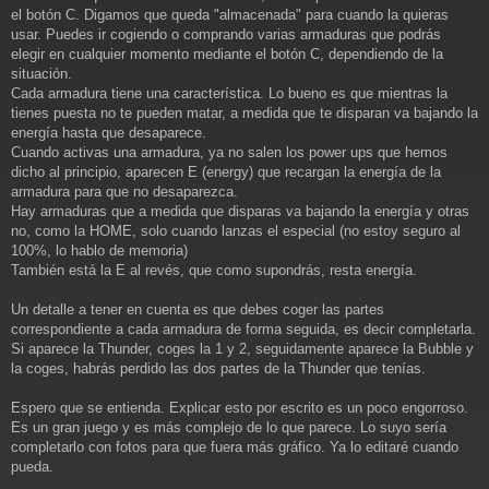
el botón C. Digamos que queda "almacenada" para cuando la quieras
usar. Puedes ir cogiendo o comprando varias armaduras que podrás
elegir en cualquier momento mediante el botón C, dependiendo de la
situación.
Cada armadura tiene una característica. Lo bueno es que mientras la
tienes puesta no te pueden matar, a medida que te disparan va bajando la
energía hasta que desaparece.
Cuando activas una armadura, ya no salen los power ups que hemos
dicho al principio, aparecen E (energy) que recargan la energía de la
armadura para que no desaparezca.
Hay armaduras que a medida que disparas va bajando la energía y otras
no, como la HOME, solo cuando lanzas el especial (no estoy seguro al
100%, lo hablo de memoria)
También está la E al revés, que como supondrás, resta energía.
Un detalle a tener en cuenta es que debes coger las partes
correspondiente a cada armadura de forma seguida, es decir completarla.
Si aparece la Thunder, coges la 1 y 2, seguidamente aparece la Bubble y
la coges, habrás perdido las dos partes de la Thunder que tenías.
Espero que se entienda. Explicar esto por escrito es un poco engorroso.
Es un gran juego y es más complejo de lo que parece. Lo suyo sería
completarlo con fotos para que fuera más gráfico. Ya lo editaré cuando
pueda.