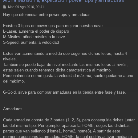
Alpha Mission II, explicación power ups y armaduras
M
Mar, 09 Ago 2016, 09:41
e
Hay que diferenciar entre power ups y armaduras.
n
s
a
Existen 3 tipos de power ups para mejorar nuestra nave:
j
L-Laser, aumenta el poder de disparo
e
M-Misiles, añade misiles a la nave
S-Speed, aumenta la velocidad
Estos van aumentando a medida que cogemos dichas letras, hasta 4
niveles.
También se puede bajar de nivel mediante las mismas letras al revés,
estas salen cuando tenemos dicha característica al máximo.
Personalmente no me gusta la velocidad máxima, suelo quedarme a uno
del máximo.
G-Gold, sirve para comprar armaduras en la tienda entre fase y fase.
Armaduras
Cada armadura consta de 3 partes (1, 2, 3), para conseguirla debes juntar
las del mismo tipo. Por ejemplo, aparece la HOME, coges las distintas
partes que van saliendo (Home1, home2, home3). A partir de este
momento adquieres la armadura HOME, la cual podrás activar mediante