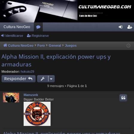
Cultura NeoGeo
Identificarse
Registrarse
or
de
eg
os
nti
ist
Cultura NeoGeo
Foro
General
Juegos
fic
ra
Alpha Mission II, explicación power ups y
armaduras
ar
rs
se
e
Moderador:
hokuto29
Responder
9 mensajes • Página
1
de
1
Manusnk
Bigger Badder Better