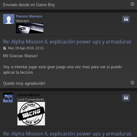
Enviado desde mi Game Boy
r
r
Parcero Maniaco
i
Veterano
Re: Alpha Mission II, explicación power ups y armaduras
M
Mar, 09 Ago 2016, 22:21
e
Mil Gracias Manus!
n
s
a
Voy a intentar jugar este gran juego una vez mas para ver si puedo
j
aplicar la leccion.
e
Quedo muy agradecido!
r
r
LlorensBlood
i
Lord Comandante
Re: Alpha Mission II, explicación power ups y armaduras