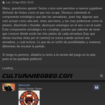
M
Lun, 15 Ago 2016, 20:22
e
Manu, grandísimo aporte! Textos como este permiten a nuevos jugadores
n
disfrutar de títulos como el que nos ocupa. Destaco sobretodo el
s
a
componente estratégico que dan las armaduras, pues hay algunas que
j
solo actuan como aire-aire, otras aire-tierra, y las mas poderosas como la
e
phienix, blackhole o thunder, destruyen enemigos en el aire o en el suelo.
Este componente estratégico es complejo, puesto que además de tener
que conocer dónde estàn las tres partes de cada armadura (hay que
obviar muchas otras por el camino) se suma cuàndo activar una
armadura, y cuàl activar. Lo que da un sinfín de posibilidades y maneras
diferentes de encarar la partida.
Si tengo tu permiso, añadiría tu texto a la review del juego en la web,
pues te ha quedado perfecto!
Loading...
r
r
Manusnk
i
Bigger Badder Better