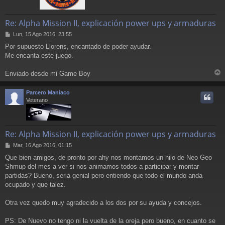
Re: Alpha Mission II, explicación power ups y armaduras
M
Lun, 15 Ago 2016, 23:55
e
Por supuesto Llorens, encantado de poder ayudar.
n
Me encanta este juego.
s
a
j
Enviado desde mi Game Boy
e
r
r
Parcero Maniaco
i
Veterano
Re: Alpha Mission II, explicación power ups y armaduras
M
Mar, 16 Ago 2016, 01:15
e
Que bien amigos, de pronto por ahy nos montamos un hilo de Neo Geo
n
Shmup del mes a ver si nos animamos todos a participar y montar
s
a
partidas? Bueno, seria genial pero entiendo que todo el mundo anda
j
ocupado y que talez.
e
Otra vez quedo muy agradecido a los dos por su ayuda y concejos.
PS: De Nuevo no tengo ni la vuelta de la oreja pero bueno, en cuanto se