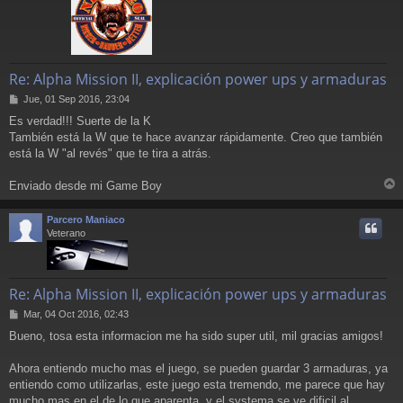
Re: Alpha Mission II, explicación power ups y armaduras
M
Jue, 01 Sep 2016, 23:04
e
Es verdad!!! Suerte de la K
n
También está la W que te hace avanzar rápidamente. Creo que también
s
a
está la W "al revés" que te tira a atrás.
j
e
Enviado desde mi Game Boy
r
r
Parcero Maniaco
i
Veterano
Re: Alpha Mission II, explicación power ups y armaduras
M
Mar, 04 Oct 2016, 02:43
e
Bueno, tosa esta informacion me ha sido super util, mil gracias amigos!
n
s
a
Ahora entiendo mucho mas el juego, se pueden guardar 3 armaduras, ya
j
entiendo como utilizarlas, este juego esta tremendo, me parece que hay
e
mucho mas en el de lo que aparenta, y el systema se ve dificil al