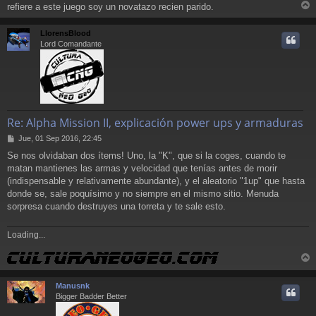
refiere a este juego soy un novatazo recien parido.
r
r
LlorensBlood
i
Lord Comandante
Re: Alpha Mission II, explicación power ups y armaduras
M
Jue, 01 Sep 2016, 22:45
e
Se nos olvidaban dos ítems! Uno, la "K", que si la coges, cuando te
n
matan mantienes las armas y velocidad que tenías antes de morir
s
a
(indispensable y relativamente abundante), y el aleatorio "1up" que hasta
j
donde se, sale poquísimo y no siempre en el mismo sitio. Menuda
e
sorpresa cuando destruyes una torreta y te sale esto.
Loading...
r
r
Manusnk
i
Bigger Badder Better