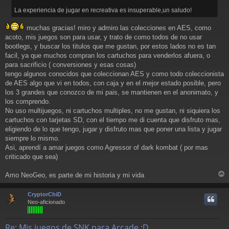
La experiencia de jugar en recreativa es insuperable,un saludo!
muchas gracias! miro y admiro las colecciones en AES, como
acoto, mis juegos son para usar, y trato de como todos de no usar
bootlegs, y buscar los titulos que me gustan, por estos lados no es tan
facil, ya que muchos compran los cartuchos para venderlos afuera, o
para sacrificio ( conversiones y esas cosas)
tengo algunos conocidos que coleccionan AES y como todo coleccionista
de AES algo que vi en todos, con caja y en el mejor estado posible, pero
los 3 grandes que conozco de mi pais, se mantienen en el anonimato, y
los comprendo.
No uso multijuegos, ni cartuchos multiples, no me gustan, ni siquiera los
cartuchos con tarjetas SD, con el tiempo me di cuenta que disfruto mas,
eligiendo de lo que tengo, jugar y disfruto mas que poner una lista y jugar
siempre lo mismo.
Asi, aprendí a amar juegos como Agressor of dark kombat ( por mas
criticado que sea)
Amo NeoGeo, es parte de mi historia y mi vida
r
r
CryptorChiD
i
Neo-aficionado
Re: Mis juegos de SNK para Arcade :D