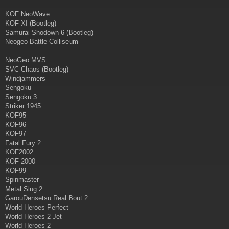
j
e
KOF NeoWave
KOF XI (Bootleg)
Samurai Shodown 6 (Bootleg)
Neogeo Battle Colliseum
NeoGeo MVS
SVC Chaos (Bootleg)
Windjammers
Sengoku
Sengoku 3
Striker 1945
KOF95
KOF96
KOF97
Fatal Fury 2
KOF2002
KOF 2000
KOF99
Spinmaster
Metal Slug 2
GarouDensetsu Real Bout 2
World Heroes Perfect
World Heroes 2 Jet
World Heroes 2