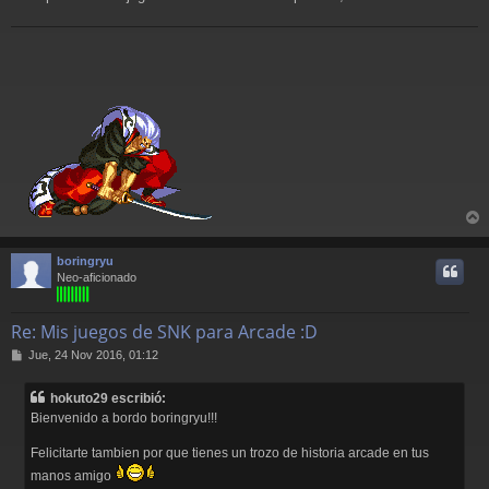
r
r
boringryu
i
Neo-aficionado
Re: Mis juegos de SNK para Arcade :D
M
Jue, 24 Nov 2016, 01:12
e
n
hokuto29 escribió:
s
Bienvenido a bordo boringryu!!!
a
j
Felicitarte tambien por que tienes un trozo de historia arcade en tus
e
manos amigo