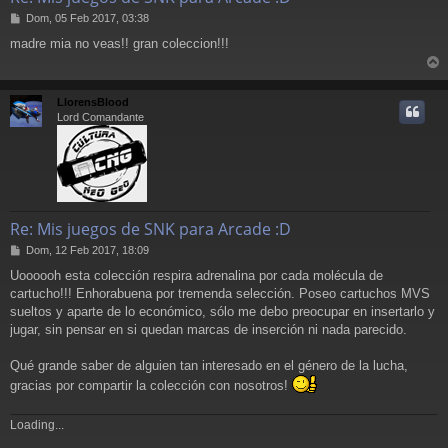
M
Dom, 05 Feb 2017, 03:38
e
madre mia no veas!! gran coleccion!!!
n
s
r
a
j
r
LlorensBlood
e
i
Lord Comandante
Re: Mis juegos de SNK para Arcade :D
M
Dom, 12 Feb 2017, 18:09
e
Uoooooh esta colección respira adrenalina por cada molécula de
n
cartucho!!! Enhorabuena por tremenda selección. Poseo cartuchos MVS
s
a
sueltos y aparte de lo económico, sólo me debo preocupar en insertarlo y
j
jugar, sin pensar en si quedan marcas de inserción ni nada parecido.
e
Qué grande saber de alguien tan interesado en el género de la lucha,
gracias por compartir la colección con nosotros!
Loading...