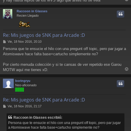
y hay hasta repros de los MVS algo que antes no se veia
e
r
r
Raccoon in Glasses
i
Recien Llegado
Re: Mis juegos de SNK para Arcade :D
M
Vie, 18 Nov 2016, 20:10
e
Persona que te ensucie el hilo con una pregunt off topic, pero par jugar a
n
Atomiswave hace falta base+cartucho simplemente no?
s
a
j
Por cierto menuda colección y si te cansas de ver repetido ese Garou
e
MOTW aquí me tienes xD.
r
r
boringryu
i
Neo-aficionado
Re: Mis juegos de SNK para Arcade :D
M
Vie, 18 Nov 2016, 21:17
e
n
Raccoon in Glasses escribió:
s
Persona que te ensucie el hilo con una pregunt off topic, pero par jugar
a
a Atomiswave hace falta base+cartucho simplemente no?
j