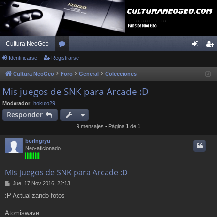
Cultura NeoGeo
Identificarse
Registrarse
or
de
eg
os
nti
ist
Cultura NeoGeo
Foro
General
Colecciones
fic
ra
Mis juegos de SNK para Arcade :D
ar
rs
Moderador:
hokuto29
Responder
se
e
9 mensajes • Página
1
de
1
boringryu
Neo-aficionado
Mis juegos de SNK para Arcade :D
M
Jue, 17 Nov 2016, 22:13
e
:P Actualizando fotos
n
s
a
Atomiswave