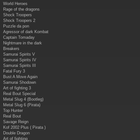
World Heroes
Rage of the dragons
Shock Troopers
Shock Troopers 2
Puzzle da pon
Agressor of dark Kombat
Captain Tomaday
Nightmare in the dark
Breakers
Samurai Spirits V
Samurai Spirits IV
Samurai Spirits III
Fatal Fury 3
Bust A Move Again
Samurai Shodown
Art of fighting 3
Real Bout Special
Metal Slug 4 (Bootleg)
Metal Slug 6 (Pirata)
Top Hunter
Real Bout
Savage Reign
Kof 2002 Plus ( Pirata )
Double Dragon
Art of fighting