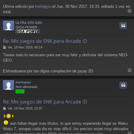
Última edición por
boringryu
el Jue, 30 Nov 2017, 15:33, editado 1 vez en
total.
r
r
ULTRA 4TH GEN
i
GIGA-POWER
Re: Mis juegos de SNK para Arcade :D
M
Vie, 18 Nov 2016, 00:14
e
Tienes todo lo necesario para ser muy feliz y disfrutar del sistema NEO-
n
GEO.
s
a
j
Enhorabuena por tan digna compilación de joyas 2D.
e
r
r
boringryu
i
Neo-aficionado
Re: Mis juegos de SNK para Arcade :D
M
Vie, 18 Nov 2016, 01:07
e
n
s
aun faltan llegar mas titulos, lo que estoy esperando llegar es Waku
a
Waku 7, aunque cada dia es mas dificil, los precios estan muy elevados
j