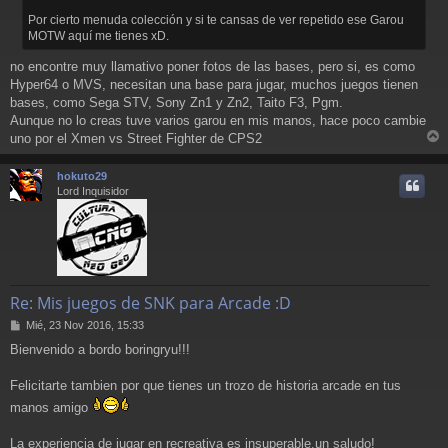
e
Por cierto menuda colección y si te cansas de ver repetido ese Garou
MOTW aquí me tienes xD.
no encontre muy llamativo poner fotos de las bases, pero si, es como
Hyper64 o MVS, necesitan una base para jugar, muchos juegos tienen
bases, como Sega STV, Sony Zn1 y Zn2, Taito F3, Pgm.
Aunque no lo creas tuve varios garou en mis manos, hace poco cambie
uno por el Xmen vs Street Fighter de CPS2
r
r
hokuto29
i
Lord Inquisidor
Re: Mis juegos de SNK para Arcade :D
M
Mié, 23 Nov 2016, 15:33
e
Bienvenido a bordo boringryu!!!
n
s
a
Felicitarte tambien por que tienes un trozo de historia arcade en tus
j
manos amigo
e
La experiencia de jugar en recreativa es insuperable,un saludo!