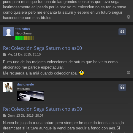
pues para mi si que fue una de las grandes consolas que tuvo sega
n
lastimosamente eclipsada por la psx yo mi coleccion no es tan extensa
s
a
como quisiera pero me encanta la saturn y espero en un futuro seguir
j
haciendome con mas titulos
e
r
r
tito rufus
i
Neo-Gamer
Re: Colección Sega Saturn cholas00
M
Vie, 11 Dic 2015, 13:10
e
Pues una de las mejores colecciones de saturn que he visto como
n
aficionado me parece espectacular.
s
a
Me recuerda a la miá cuando coleccionaba.
j
r
e
r
davidjerele
i
Veterano
Re: Colección Sega Saturn cholas00
M
Dom, 13 Dic 2015, 20:07
e
Nunca he jugado a una saturn pero siempre he querido tenerla jajaja,la
n
dreamcast si la tuve aunque la vendi para seguir a fondo con aes.Si
s
a