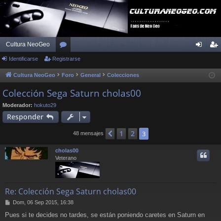
Cultura NeoGeo
Identificarse
Registrarse
or
de
eg
os
nti
ist
Cultura NeoGeo
Foro
General
Colecciones
fic
ra
Colección Sega Saturn cholas00
ar
rs
Moderador:
hokuto29
Responder
se
e
1
2
Anterior
3
48 mensajes
cholas00
Veterano
Re: Colección Sega Saturn cholas00
M
Dom, 06 Sep 2015, 16:38
e
Pues si te decides no tardes, se están poniendo caretes en Saturn en
n