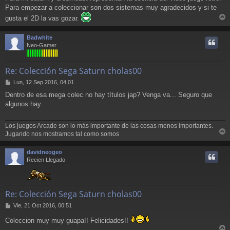
Para empezar a coleccionar son dos sistemas muy agradecidos y si te
gusta el 2D la vas gozar.
r
r
Badwhite
i
Neo-Gamer
Re: Colección Sega Saturn cholas00
M
Lun, 12 Sep 2016, 04:01
e
Dentro de esa mega colec no hay títulos jap? Venga va... Seguro que
n
algunos hay..
s
a
j
Los juegos Arcade son lo más importante de las cosas menos importantes.
e
Jugando nos mostramos tal como somos
r
r
davidneogeo
i
Recien Llegado
Re: Colección Sega Saturn cholas00
M
Vie, 21 Oct 2016, 00:51
e
Coleccion muy muy guapa!! Felicidades!!
n
s