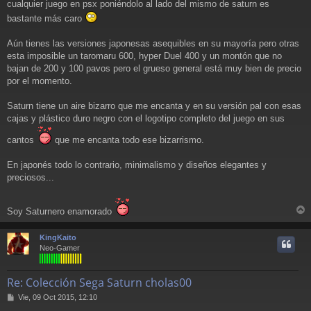
cualquier juego en psx poniéndolo al lado del mismo de saturn es
s
a
bastante más caro
j
e
Aún tienes las versiones japonesas asequibles en su mayoría pero otras
esta imposible un taromaru 600, hyper Duel 400 y un montón que no
bajan de 200 y 100 pavos pero el grueso general está muy bien de precio
por el momento.
Saturn tiene un aire bizarro que me encanta y en su versión pal con esas
cajas y plástico duro negro con el logotipo completo del juego en sus
cantos
que me encanta todo ese bizarrismo.
En japonés todo lo contrario, minimalismo y diseños elegantes y
preciosos...
Soy Saturnero enamorado
r
r
KingKaito
i
Neo-Gamer
Re: Colección Sega Saturn cholas00
M
Vie, 09 Oct 2015, 12:10
e