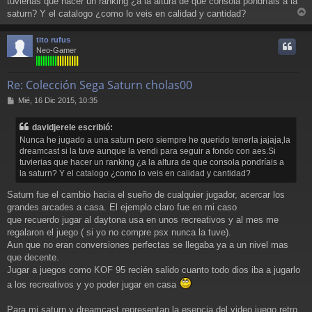
tuvierias que hacer un ranking ¿a la altura de que consola pondríais a la
j
saturn? Y el catalogo ¿como lo veis en calidad y cantidad?
e
r
r
tito rufus
i
Neo-Gamer
Re: Colección Sega Saturn cholas00
M
Mié, 16 Dic 2015, 10:35
e
n
davidjerele escribió:
s
Nunca he jugado a una saturn pero siempre he querido tenerla jajaja,la
a
dreamcast si la tuve aunque la vendi para seguir a fondo con aes.Si
j
tuvierias que hacer un ranking ¿a la altura de que consola pondríais a
e
la saturn? Y el catalogo ¿como lo veis en calidad y cantidad?
Saturn fue el cambio hacia el sueño de cualquier jugador, acercar los
grandes arcades a casa. El ejemplo claro fue en mi caso
que recuerdo jugar al daytona usa en unos recreativos y al mes me
regalaron el juego ( si yo no compre psx nunca la tuve).
Aun que no eran conversiones perfectas se llegaba ya a un nivel mas
que decente.
Jugar a juegos como KOF 95 recién salido cuanto todo dios iba a jugarlo
a los recreativos y yo poder jugar en casa
Para mi saturn y dreamcast representan la esencia del video juego retro.