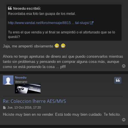
e
n
Neoedu escribió:
s
Recordaba esa foto tan guapa de los metal.
a
j
http://www.vandal.net/foro/mensaje/8815 ... tal-slugs/
e
Tu eres el que vendia y al final se arrepintió o el afortunado que se lo
quedó?
Jaja, me arrepentí obviamente
Ahora no tengo apreturas de dinero así que puedo conservarlos mientras
tanto sin problemas y pensando en comprar alguna cosa más, aunque
como se está poniendo la cosa ... pfff
r
r
Neoedu
i
Veterano
Re: Coleccion lherre AES/MVS
M
Jue, 13 Oct 2016, 17:20
e
Hiciste muy bien en no vender. Está todo muy bien cuidado. Te felicito.
n
s
r
a