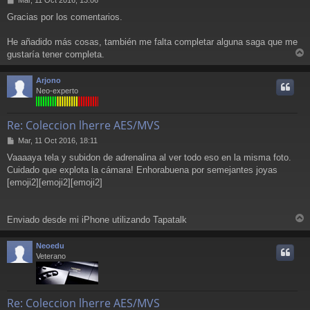
e
Gracias por los comentarios.
n
s
a
He añadido más cosas, también me falta completar alguna saga que me
j
gustaría tener completa.
e
r
r
Arjono
i
Neo-experto
Re: Coleccion lherre AES/MVS
M
Mar, 11 Oct 2016, 18:11
e
Vaaaaya tela y subidon de adrenalina al ver todo eso en la misma foto.
n
Cuidado que explota la cámara! Enhorabuena por semejantes joyas
s
a
[emoji2][emoji2][emoji2]
j
e
Enviado desde mi iPhone utilizando Tapatalk
r
r
Neoedu
i
Veterano
Re: Coleccion lherre AES/MVS