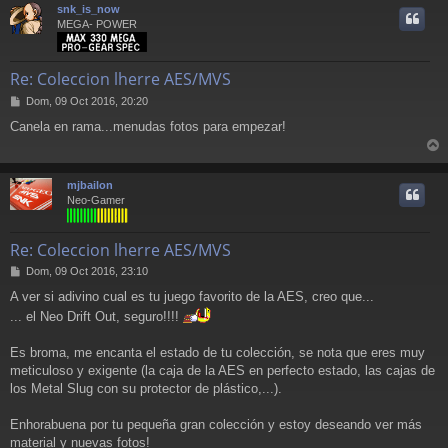
j
r
snk_is_now
e
i
MEGA- POWER
Re: Coleccion lherre AES/MVS
M
Dom, 09 Oct 2016, 20:20
e
Canela en rama...menudas fotos para empezar!
n
s
r
a
j
r
mjbailon
e
i
Neo-Gamer
Re: Coleccion lherre AES/MVS
M
Dom, 09 Oct 2016, 23:10
e
A ver si adivino cual es tu juego favorito de la AES, creo que...
n
... el Neo Drift Out, seguro!!!!
s
a
j
Es broma, me encanta el estado de tu colección, se nota que eres muy
e
meticuloso y exigente (la caja de la AES en perfecto estado, las cajas de
los Metal Slug con su protector de plástico,...).
Enhorabuena por tu pequeña gran colección y estoy deseando ver más
material y nuevas fotos!