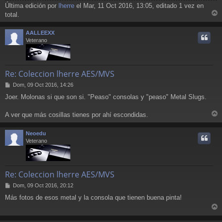
Última edición por
lherre
el Mar, 11 Oct 2016, 13:05, editado 1 vez en
total.
r
r
AALLEEXX
i
Veterano
Re: Coleccion lherre AES/MVS
M
Dom, 09 Oct 2016, 14:26
e
Joer. Molonas si que son si. "Peaso" consolas y "peaso" Metal Slugs.
n
s
a
A ver que más cosillas tienes por ahí escondidas.
r
j
e
r
Neoedu
i
Veterano
Re: Coleccion lherre AES/MVS
M
Dom, 09 Oct 2016, 20:12
e
Más fotos de esos metal y la consola que tienen buena pinta!
n
s
r
a