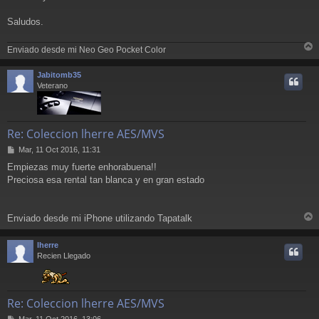
Saludos.
Enviado desde mi Neo Geo Pocket Color
r
r
Jabitomb35
i
Veterano
Re: Coleccion lherre AES/MVS
M
Mar, 11 Oct 2016, 11:31
e
Empiezas muy fuerte enhorabuena!!
n
Preciosa esa rental tan blanca y en gran estado
s
a
j
e
Enviado desde mi iPhone utilizando Tapatalk
r
r
lherre
i
Recien Llegado
Re: Coleccion lherre AES/MVS
M
Mar, 11 Oct 2016, 13:06