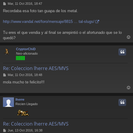
M
Mar, 11 Oct 2016, 18:47
e
Recordaba esa foto tan guapa de los metal.
n
s
a
http://www.vandal.net/foro/mensaje/8815 ... tal-slugs/
j
e
Tu eres el que vendia y al final se arrepintió o el afortunado que se lo
quedó?
r
r
CryptorChiD
i
Neo-aficionado
Re: Coleccion lherre AES/MVS
M
Mar, 11 Oct 2016, 18:48
e
mola mucho te felicito!!!
n
s
r
a
j
r
lherre
e
i
Recien Llegado
Re: Coleccion lherre AES/MVS
M
Jue, 13 Oct 2016, 16:38