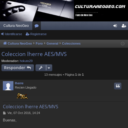
Cultura NeoGeo
Identificarse
Registrarse
or
de
eg
os
nti
ist
Cultura NeoGeo
Foro
General
Colecciones
fic
ra
Coleccion lherre AES/MVS
ar
rs
Moderador:
hokuto29
Responder
se
e
13 mensajes • Página
1
de
1
lherre
Recien Llegado
Coleccion lherre AES/MVS
M
Vie, 07 Oct 2016, 14:24
e
Buenas,
n
s