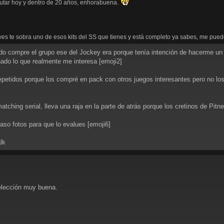
rutar hoy y dentro de 20 años, enhorabuena.
ves te sobra uno de esos kits del SS que tienes y está completo ya sabes, me pu
do compre el grupo ese del Jockey era porque tenía intención de hacerme un 
ado lo que realmente me interesa [emoji2]
petidos porque los compré en pack con otros juegos interesantes pero no lo
atching serial, lleva una raja en la parte de atrás porque los cretinos de P
paso fotos para que lo evalues [emoji6]
lk
elección muy buena.