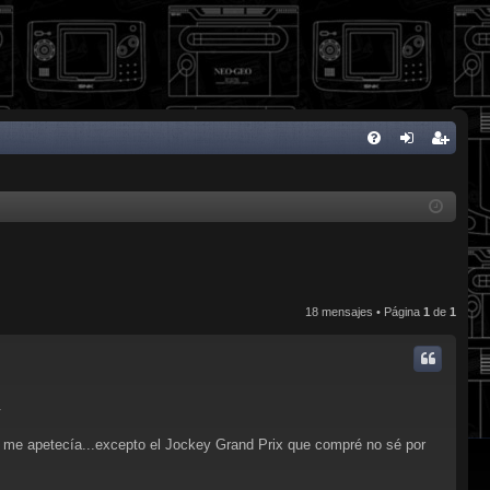
FA
de
eg
Q
nti
ist
fic
ra
ar
rs
se
e
18 mensajes • Página
1
de
1
.
me apetecía...excepto el Jockey Grand Prix que compré no sé por