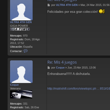
M
por
ULTRA 4TH GEN
»
Mar, 24 Mar 2015, 01:56
e
Felicidades por esa gran colección!
n
s
a
ULTRA 4TH GEN
j
GIGA-POWER
e
Mensajes:
970
Registrado:
Dom, 18 Ago
2013, 17:52
Ubicación:
España
C
Contactar:
o
n
Re: Mis 4 juegos
t
a
M
por
Coque
»
Jue, 23 Abr 2015, 13:06
c
e
t
Enhorabuena!!!!!! A disfrutarla.
n
a
s
r
a
U
Coque
j
L
http://matrixhifi.com/foro/viewtopic.ph ... 851#
Veterano
e
T
R
A
4
Mensajes:
331
T
Registrado:
Sab, 26 Ene
H