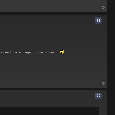
A
r
r
i
b
a
 me puedo hacer cargo con mucho gusto.
A
r
r
i
b
a