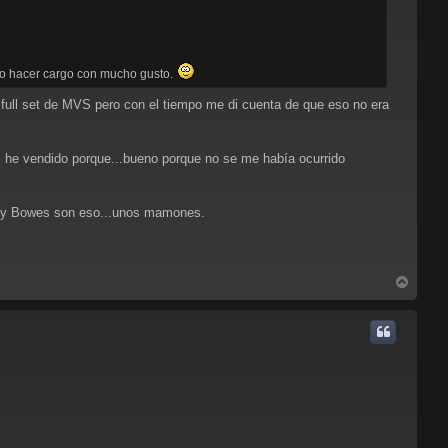
edo hacer cargo con mucho gusto.
full set de MVS pero con el tiempo me di cuenta de que eso no era
s he vendido porque...bueno porque no se me había ocurrido
itney Bowes son eso...unos mamones.
A
r
r
i
b
a