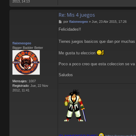
2013, 14:13
G
E
N
Re: Mis 4 juegos
M
por
flaixneogeo
»
Jue, 23 Abr 2015, 17:26
e
Felicidades!!
n
s
a
Tienes juegos basicos que dan por muchas 
flaixneogeo
j
Bigger Badder Better
e
Me gusta tu eleccion
Poco a poco creo que esta coleccion se va 
Saludos
Mensajes:
1007
Registrado:
Jue, 22 Nov
2012, 11:41