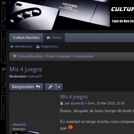
Cultura NeoGeo
Foros
Identificarse
Registrarse
Cultura NeoGeo
Foro
General
Colecciones
Mis 4 juegos
Moderador:
hokuto29
Responder
Mis 4 juegos
M
por
ulyses31
»
Dom, 22 Mar 2015, 12:05
e
Bueno, después de tanto tiempo diciendo to
n
s
a
En realidad no tengo mucha cosa compara
ulyses31
j
qué
Veterano
e