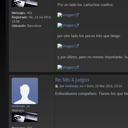
Por un lado los cartuchos sueltos:
Mensajes:
462
Registrado:
Vie, 12 Jul 2013,
14:58
Ubicación:
Barcelona
por otro lado los pocos kits que tengo:
y por último, pero no menos importante, l
Re: Mis 4 juegos
M
por
rockman_es
»
Dom, 22 Mar 2015, 13:10
e
Enhorabuena compañero. Tienes los que tien
n
s
a
rockman_es
j
Veterano
e
Mensajes:
330