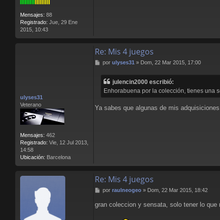
Mensajes:
88
Registrado:
Jue, 29 Ene
2015, 10:43
Re: Mis 4 juegos
M
por
ulyses31
»
Dom, 22 Mar 2015, 17:00
e
n
julencin2000 escribió:
s
Enhorabuena por la colección, tienes una 
a
ulyses31
j
Veterano
e
Ya sabes que algunas de mis adquisiciones
Mensajes:
462
Registrado:
Vie, 12 Jul 2013,
14:58
Ubicación:
Barcelona
Re: Mis 4 juegos
M
por
raulneogeo
»
Dom, 22 Mar 2015, 18:42
e
gran coleccion y sensata, solo tener lo que 
n
s
a