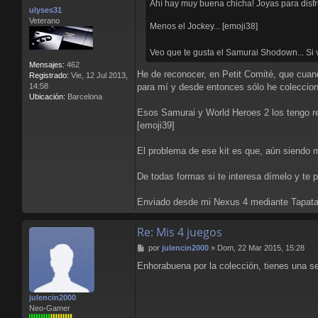
a
Ahí hay muy buena chicha! Joyas para disf
ulyses31
j
Veterano
e
Menos el Jockey... [emoji38]
Veo que te gusta el Samurai Shodown... Si 
Mensajes:
462
He de reconocer, en Petit Comité, que cuan
Registrado:
Vie, 12 Jul 2013,
14:58
para mí y desde entonces sólo he coleccion
Ubicación:
Barcelona
Esos Samurai y World Heroes 2 los tengo re
[emoji39]
El problema de ese kit es que, aún siendo m
De todas formas si te interesa dímelo y te 
Enviado desde mi Nexus 4 mediante Tapata
Re: Mis 4 juegos
M
por
julencin2000
»
Dom, 22 Mar 2015, 15:28
e
Enhorabuena por la colección, tienes una s
n
s
a
julencin2000
j
Neo-Gamer
e