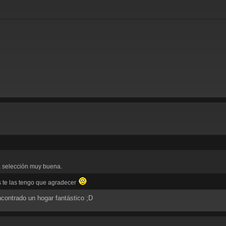
a selección muy buena.
 te las tengo que agradecer
encontrado un hogar fantástico ;D