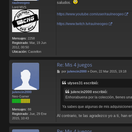
saludos.
raulneogeo
j
Lord MVS
e
https://www.youtube.com/user/raulneogeo
https://www.twitch.tv/raulneogeo
Mensajes:
2258
Registrado:
Mar, 19 Jun
2012, 00:50
Ubicación:
Castellon
Re: Mis 4 juegos
M
por
julencin2000
»
Dom, 22 Mar 2015, 19:18
e
n
ulyses31 escribió:
s
a
julencin2000 escribió:
julencin2000
j
Neo-Gamer
Enhorabuena por la colección, tienes un
e
Ya sabes que algunas de mis adquisiciones
Mensajes:
88
Registrado:
Jue, 29 Ene
Al contrario, te las agradezco yo a ti, han 
2015, 10:43
Re: Mis 4 juegos