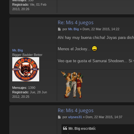
Registrado:
Vie, 01 Feb
2013, 20:26
Re: Mis 4 juegos
M
por
Mr. Big
»
Dom, 22 Mar 2015, 14:22
e
Ahí hay muy buena chicha! Joyas para disf
n
s
a
Menos el Jockey...
Mr. Big
j
Bigger Badder Better
e
Veo que te gusta el Samurai Shodown... Si
Mensajes:
1390
Registrado:
Jue, 28 Jun
2012, 20:25
Re: Mis 4 juegos
M
por
ulyses31
»
Dom, 22 Mar 2015, 14:37
e
n
Mr. Big escribió:
s