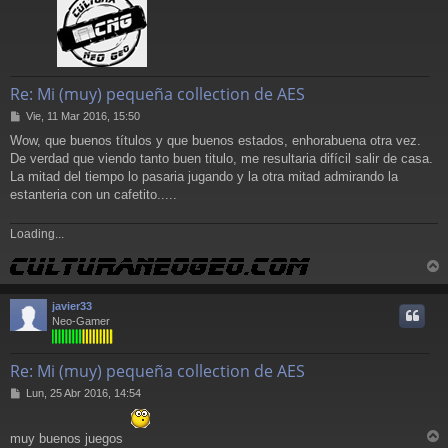
Re: Mi (muy) pequeña collection de AES
M
Vie, 11 Mar 2016, 15:50
e
Wow, que buenos títulos y que buenos estados, enhorabuena otra vez.
n
De verdad que viendo tanto buen titulo, me resultaria difícil salir de casa.
s
a
La mitad del tiempo lo pasaria jugando y la otra mitad admirando la
j
estanteria con un cafetito.....
e
Loading...
r
r
javier33
i
Neo-Gamer
Re: Mi (muy) pequeña collection de AES
M
Lun, 25 Abr 2016, 14:54
e
n
s
muy buenos juegos