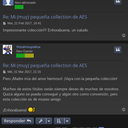
i
Neo-aficionado
Re: Mi (muy) pequeña collection de AES
M
Mar, 21 Feb 2017, 16:41
e
Impresionante colección!!! Enhorabuena, un saludo.
n
s
r
a
j
r
Vistafotografica
e
i
Neo-Gamer
Re: Mi (muy) pequeña collection de AES
M
Mié, 01 Mar 2017, 21:15
e
Pero ¡Madre mía del amor hermoso! ¡Vaya con la pequeña colección!
n
s
a
Muchos de estos títulos serán siempre deseo de muchos de nosotros.
j
Quizá alguno se pueda conseguir y algún otro como conversión, pero
e
esta colección es de museo amigo.
¡Enhorabuena!
r
r
Responder
i