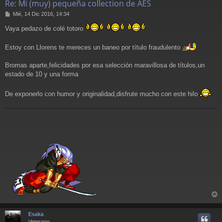
Re: Mi (muy) pequeña collection de AES
M
Mié, 14 Dic 2016, 14:34
e
Vaya pedazo de colé totoro
n
s
a
Estoy con Llorens te mereces un baneo por título fraudulento
j
e
Bromas aparte,felicidades por esa selección maravillosa de títulos,un
estado de 10 y una forma
De exponerlo con humor y originalidad,disfrute mucho con este hilo
r
r
Esaka
i
Veterano