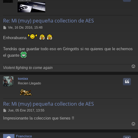
Re: Mi (muy) pequeña collection de AES
M
Vie, 16 Dic 2016, 15:48
e
n
Enhorabuena
s
a
Tendrás que guardar todo eso en Gringotts si no quieres que le echemos
j
e
el guante
Violent fighting to come again
r
r
tonixx
i
Recien Llegado
Re: Mi (muy) pequeña collection de AES
M
Jue, 05 Ene 2017, 13:55
e
Impresionante la coleccion que tienes !!
n
s
r
a
j
r
Francisco
e