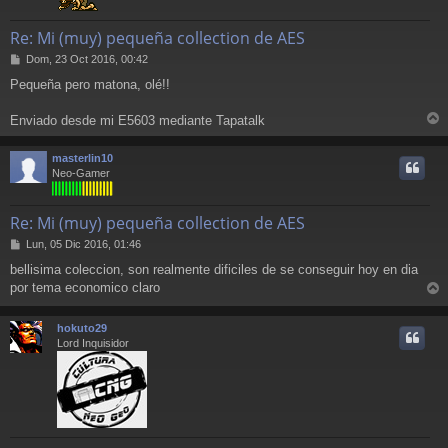
Re: Mi (muy) pequeña collection de AES
M
Dom, 23 Oct 2016, 00:42
e
Pequeña pero matona, olé!!
n
s
a
Enviado desde mi E5603 mediante Tapatalk
r
j
e
r
masterlin10
i
Neo-Gamer
Re: Mi (muy) pequeña collection de AES
M
Lun, 05 Dic 2016, 01:46
e
bellisima coleccion, son realmente dificiles de se conseguir hoy en dia
n
por tema economico claro
s
r
a
j
r
hokuto29
e
i
Lord Inquisidor