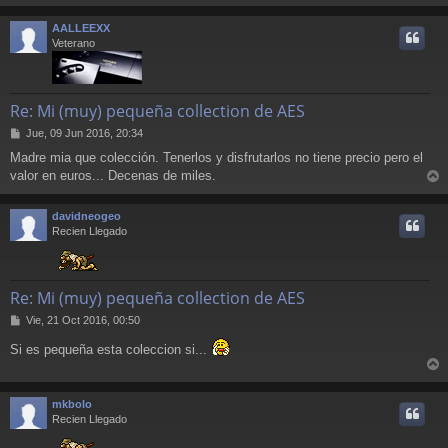
r
a
j
r
AALLEEXX
e
i
Veterano
Re: Mi (muy) pequeña collection de AES
M
Jue, 09 Jun 2016, 20:34
e
Madre mia que colección. Tenerlos y disfrutarlos no tiene precio pero el
n
valor en euros... Decenas de miles.
s
r
a
j
r
davidneogeo
e
i
Recien Llegado
Re: Mi (muy) pequeña collection de AES
M
Vie, 21 Oct 2016, 00:50
e
Si es pequeña esta coleccion si...
n
s
r
a
j
r
mkbolo
e
i
Recien Llegado