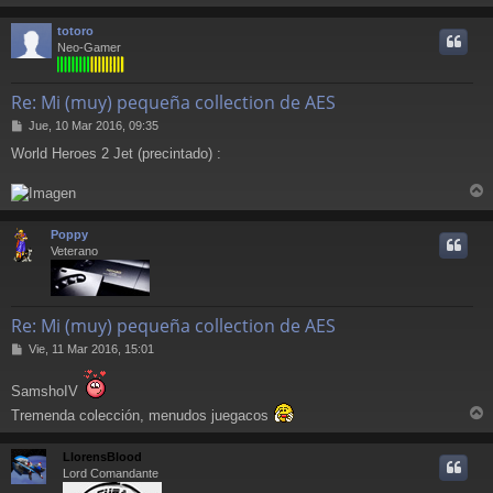
r
a
j
r
totoro
e
i
Neo-Gamer
Re: Mi (muy) pequeña collection de AES
M
Jue, 10 Mar 2016, 09:35
e
World Heroes 2 Jet (precintado) :
n
s
a
r
j
e
r
Poppy
i
Veterano
Re: Mi (muy) pequeña collection de AES
M
Vie, 11 Mar 2016, 15:01
e
n
SamshoIV
s
Tremenda colección, menudos juegacos
a
r
j
r
e
LlorensBlood
i
Lord Comandante