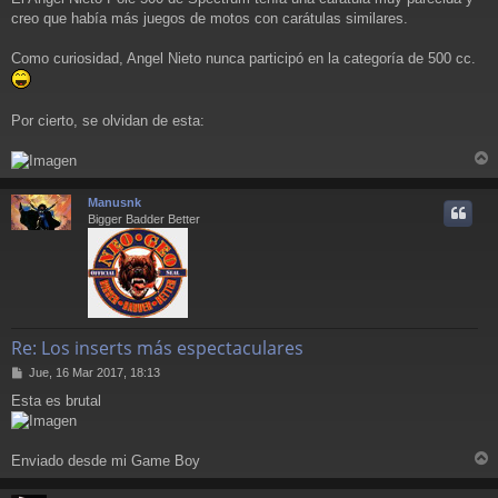
j
creo que había más juegos de motos con carátulas similares.
e
Como curiosidad, Angel Nieto nunca participó en la categoría de 500 cc.
Por cierto, se olvidan de esta:
r
r
Manusnk
i
Bigger Badder Better
Re: Los inserts más espectaculares
M
Jue, 16 Mar 2017, 18:13
e
Esta es brutal
n
s
a
j
Enviado desde mi Game Boy
e
r
r