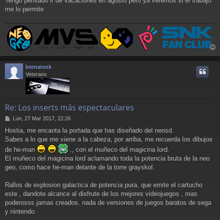
Tengo pensado ir de vacaciones en agosto pero ya veremos si el trabajo
me lo permite
r
r
bernatsnk
i
Veterano
Re: Los inserts más espectaculares
M
Lun, 27 Mar 2017, 22:26
e
Hostia, me encanta la portada que has diseñado del neosd.
n
Sabes a lo que me viene a la cabeza, por arriba, me recuerda los dibujos
s
a
de he-man
., con el muñeco del magicina lord.
j
El muñeco del magicina lord aclamando toda la potencia bruta de la neo
e
geo, como hace he-man delante de la torre grayskol.
Rallos de explosion galactica de potencia pura, que emite el cartucho
este , dandote alcance al disfrute de los mejores videojuegos , mas
poderosss jamas creados. nada de versiones de juegos baratos de sega
y nintendo.