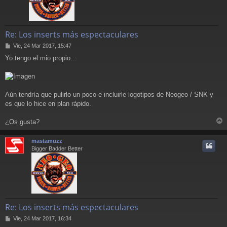
Re: Los inserts más espectaculares
M
Vie, 24 Mar 2017, 15:47
e
Yo tengo el mio propio...
n
s
a
j
e
Aún tendría que pulirlo un poco e incluirle logotipos de Neogeo / SNK y
es que lo hice en plan rápido.
¿Os gusta?
r
r
mastamuzz
i
Bigger Badder Better
Re: Los inserts más espectaculares
M
Vie, 24 Mar 2017, 16:34
e