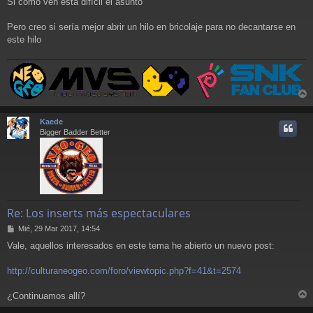
Si como ven está difícil el asunto
Pero creo si sería mejor abrir un hilo en bricolaje para no decantarse en
este hilo
r
r
Kaede
i
Bigger Badder Better
Re: Los inserts más espectaculares
M
Mié, 29 Mar 2017, 14:54
e
Vale, aquellos interesados en este tema he abierto un nuevo post:
n
s
a
http://culturaneogeo.com/foro/viewtopic.php?f=41&t=2574
j
e
¿Continuamos allí?
r