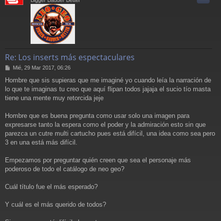
Re: Los inserts más espectaculares
M
Mié, 29 Mar 2017, 06:26
e
Hombre que sis supieras que me imaginé yo cuando leía la narración de
n
lo que te imaginas tu creo que aquí flipan todos jajaja el sucio tío masta
s
a
tiene una mente muy retorcida jeje
j
e
Hombre que es buena pregunta como usar solo una imagen para
expresarse tanto la espera como el poder y la admiración esto sin que
parezca un cutre multi cartucho pues está difícil, una idea como sea pero
3 en una está más difícil.
Empezamos por preguntar quién creen que sea el personaje más
poderoso de todo el catálogo de neo geo?
Cuál título fue el más esperado?
Y cuál es el más querido de todos?