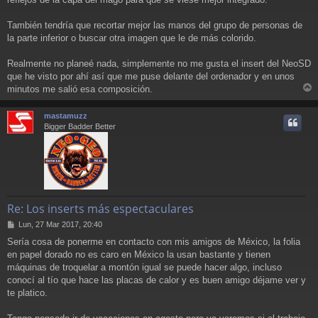
También tendría que recortar mejor las manos del grupo de personas de
la parte inferior o buscar otra imagen que le de más colorido.
Realmente no planeé nada, simplemente no me gusta el insert del NeoSD
que he visto por ahí así que me puse delante del ordenador y en unos
minutos me salió esa composición.
r
r
mastamuzz
i
Bigger Badder Better
Re: Los inserts más espectaculares
M
Lun, 27 Mar 2017, 20:40
e
Sería cosa de ponerme en contacto con mis amigos de México, la folia
n
en papel dorado no es caro en México la usan bastante y tienen
s
a
máquinas de troquelar a montón igual se puede hacer algo, incluso
j
conocí al tío que hace las placas de calor y es buen amigo déjame ver y
e
te platico.