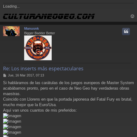
Loading...
r
r
Manusnk
i
Bigger Badder Better
Re: Los inserts más espectaculares
M
Jue, 16 Mar 2017, 07:13
e
Si habláramos de las carátulas de los juegos europeos de Master System
n
acabábamos pronto, pero en el caso de Neo Geo hay verdaderas obras
s
a
maestras.
j
Coincido con Llorens en que la portada japonesa del Fatal Fury es brutal,
e
mucho mejor que la Euro/Usa.
Aquí van unos cuantos de mis preferidos: