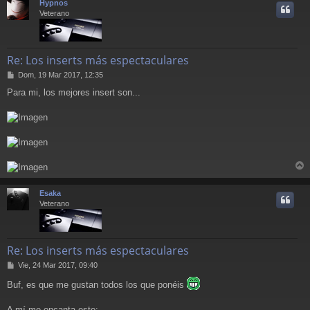
Hypnos
i
Veterano
Re: Los inserts más espectaculares
M
Dom, 19 Mar 2017, 12:35
e
Para mi, los mejores insert son...
n
s
a
j
e
r
r
Esaka
i
Veterano
Re: Los inserts más espectaculares
M
Vie, 24 Mar 2017, 09:40
e
Buf, es que me gustan todos los que ponéis
n
s
a
A mí me encanta este: