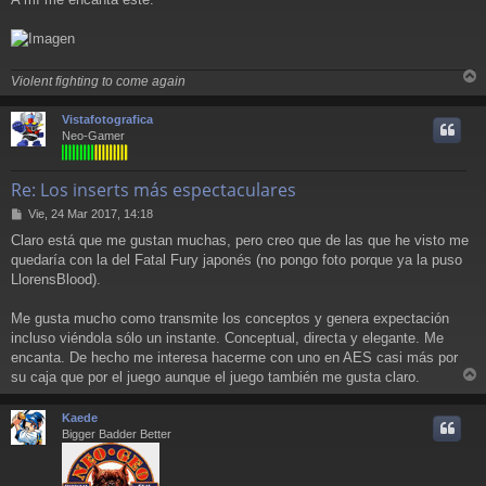
j
e
Violent fighting to come again
r
r
Vistafotografica
i
Neo-Gamer
Re: Los inserts más espectaculares
M
Vie, 24 Mar 2017, 14:18
e
Claro está que me gustan muchas, pero creo que de las que he visto me
n
quedaría con la del Fatal Fury japonés (no pongo foto porque ya la puso
s
a
LlorensBlood).
j
e
Me gusta mucho como transmite los conceptos y genera expectación
incluso viéndola sólo un instante. Conceptual, directa y elegante. Me
encanta. De hecho me interesa hacerme con uno en AES casi más por
su caja que por el juego aunque el juego también me gusta claro.
r
r
Kaede
i
Bigger Badder Better