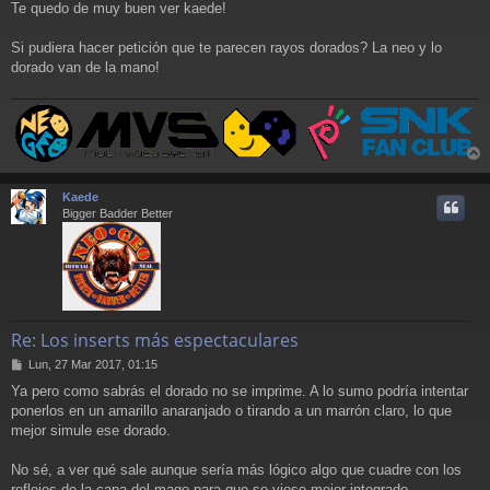
Te quedo de muy buen ver kaede!
n
s
a
Si pudiera hacer petición que te parecen rayos dorados? La neo y lo
j
dorado van de la mano!
e
r
r
Kaede
i
Bigger Badder Better
Re: Los inserts más espectaculares
M
Lun, 27 Mar 2017, 01:15
e
Ya pero como sabrás el dorado no se imprime. A lo sumo podría intentar
n
ponerlos en un amarillo anaranjado o tirando a un marrón claro, lo que
s
a
mejor simule ese dorado.
j
e
No sé, a ver qué sale aunque sería más lógico algo que cuadre con los
reflejos de la capa del mago para que se viese mejor integrado.