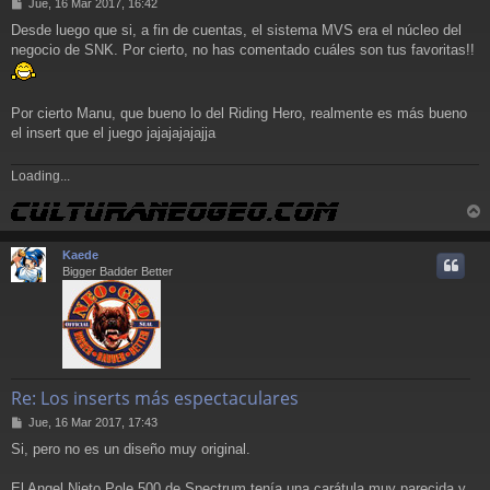
M
Jue, 16 Mar 2017, 16:42
e
Desde luego que si, a fin de cuentas, el sistema MVS era el núcleo del
n
negocio de SNK. Por cierto, no has comentado cuáles son tus favoritas!!
s
a
j
e
Por cierto Manu, que bueno lo del Riding Hero, realmente es más bueno
el insert que el juego jajajajajajja
Loading...
r
r
Kaede
i
Bigger Badder Better
Re: Los inserts más espectaculares
M
Jue, 16 Mar 2017, 17:43
e
Si, pero no es un diseño muy original.
n
s
a
El Angel Nieto Pole 500 de Spectrum tenía una carátula muy parecida y