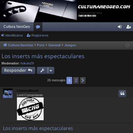
Cultura NeoGeo
Identificarse
Registrarse
or
de
eg
os
nti
ist
Cultura NeoGeo
Foro
General
Juegos
fic
ra
Los inserts más espectaculares
ar
rs
Moderador:
hokuto29
Responder
se
e
2
1
Siguiente
26 mensajes
LlorensBlood
Lord Comandante
Los inserts más espectaculares