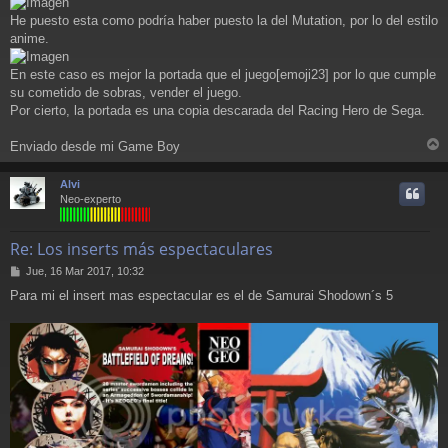
He puesto esta como podría haber puesto la del Mutation, por lo del estilo
anime.
En este caso es mejor la portada que el juego[emoji23] por lo que cumple
su cometido de sobras, vender el juego.
Por cierto, la portada es una copia descarada del Racing Hero de Sega.
Enviado desde mi Game Boy
r
r
Alvi
i
Neo-experto
Re: Los inserts más espectaculares
M
Jue, 16 Mar 2017, 10:32
e
Para mi el insert mas espectacular es el de Samurai Shodown´s 5
n
s
a
j
e