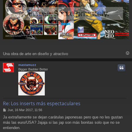
Una obra de arte en diseño y atractivo
r
r
mastamuzz
i
Bigger Badder Better
Re: Los inserts más espectaculares
M
Jue, 16 Mar 2017, 11:56
e
Ja extrañamente se dejan carátulas japonesas pero que no les gustan
n
más las euro/USA? Jajaja si las jap son más bonitas solo que no se
s
a
entienden.
j