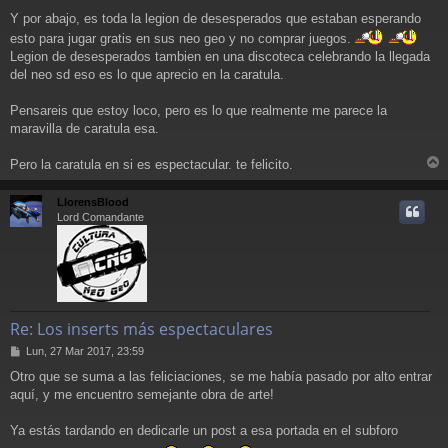
Y por abajo, es toda la legion de desesperados que estaban esperando
esto para jugar gratis en sus neo geo y no comprar juegos.
Legion de desesperados tambien en una discoteca celebrando la llegada
del neo sd eso es lo que aprecio en la caratula.
Pensareis que estoy loco, pero es lo que realmente me parece la
maravilla de caratula esa.
Pero la caratula en si es espectacular. te felicito.
r
r
LlorensBlood
i
Lord Comandante
Re: Los inserts más espectaculares
M
Lun, 27 Mar 2017, 23:59
e
Otro que se suma a las feliciaciones, se me había pasado por alto entrar
n
aquí, y me encuentro semejante obra de arte!
s
a
j
Ya estás tardando en dedicarle un post a esa portada en el subforo
e