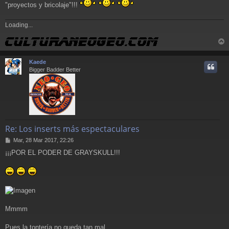
"proyectos y bricolaje"!!!
Loading...
r
r
Kaede
i
Bigger Badder Better
Re: Los inserts más espectaculares
M
Mar, 28 Mar 2017, 22:26
e
¡¡¡POR EL PODER DE GRAYSKULL!!!
n
s
a
j
e
Mmmm
Pues la tontería no queda tan mal