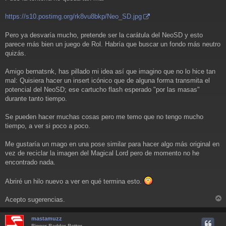
https://s10.postimg.org/rk8vu8bkp/Neo_SD.jpg
Pero ya desvaría mucho, pretende ser la carátula del NeoSD y esto
parece más bien un juego de Rol. Habría que buscar un fondo más neutro
quizás.
Amigo bernatsnk, has pillado mi idea así que imagino que no lo hice tan
mal: Quisiera hacer un insert icónico que de alguna forma transmita el
potencial del NeoSD; ese cartucho flash esperado "por las masas"
durante tanto tiempo.
Se pueden hacer muchas cosas pero me temo que no tengo mucho
tiempo, a ver si poco a poco.
Me gustaría un mago en una pose similar para hacer algo más original en
vez de reciclar la imagen del Magical Lord pero de momento no he
encontrado nada.
Abriré un hilo nuevo a ver en qué termina esto.
Acepto sugerencias.
r
r
mastamuzz
i
Bigger Badder Better