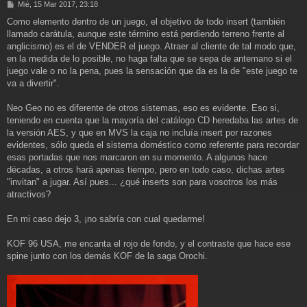
M
Mié, 15 Mar 2017, 23:18
e
Como elemento dentro de un juego, el objetivo de todo insert (también
n
llamado carátula, aunque este término está perdiendo terreno frente al
s
a
anglicismo) es el de VENDER el juego. Atraer al cliente de tal modo que,
j
en la medida de lo posible, no haga falta que se sepa de antemano si el
e
juego vale o no la pena, pues la sensación que da es la de "este juego te
va a divertir".
Neo Geo no es diferente de otros sistemas, eso es evidente. Eso si,
teniendo en cuenta que la mayoría del catálogo CD heredaba las artes de
la versión AES, y que en MVS la caja no incluía insert por razones
evidentes, sólo queda el sistema doméstico como referente para recordar
esas portadas que nos marcaron en su momento. A algunos hace
décadas, a otros hará apenas tiempo, pero en todo caso, dichas artes
"invitan" a jugar. Así pues... ¿qué inserts son para vosotros los más
atractivos?
En mi caso dejo 3, ¡no sabría con cual quedarme!
KOF 96 USA, me encanta el rojo de fondo, y el contraste que hace ese
spine junto con los demás KOF de la saga Orochi.