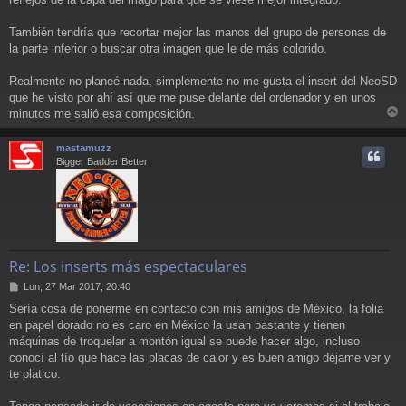
También tendría que recortar mejor las manos del grupo de personas de
la parte inferior o buscar otra imagen que le de más colorido.
Realmente no planeé nada, simplemente no me gusta el insert del NeoSD
que he visto por ahí así que me puse delante del ordenador y en unos
minutos me salió esa composición.
r
r
mastamuzz
i
Bigger Badder Better
Re: Los inserts más espectaculares
M
Lun, 27 Mar 2017, 20:40
e
Sería cosa de ponerme en contacto con mis amigos de México, la folia
n
en papel dorado no es caro en México la usan bastante y tienen
s
a
máquinas de troquelar a montón igual se puede hacer algo, incluso
j
conocí al tío que hace las placas de calor y es buen amigo déjame ver y
e
te platico.