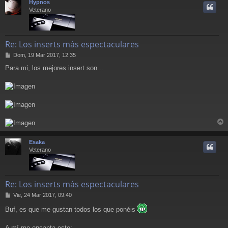
Hypnos
i
Veterano
Re: Los inserts más espectaculares
M
Dom, 19 Mar 2017, 12:35
e
Para mi, los mejores insert son...
n
s
a
j
e
r
r
Esaka
i
Veterano
Re: Los inserts más espectaculares
M
Vie, 24 Mar 2017, 09:40
e
Buf, es que me gustan todos los que ponéis
n
s
a
A mí me encanta este: