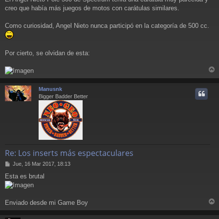
j
creo que había más juegos de motos con carátulas similares.
e
Como curiosidad, Angel Nieto nunca participó en la categoría de 500 cc.
Por cierto, se olvidan de esta:
r
r
Manusnk
i
Bigger Badder Better
Re: Los inserts más espectaculares
M
Jue, 16 Mar 2017, 18:13
e
Esta es brutal
n
s
a
j
Enviado desde mi Game Boy
e
r
r