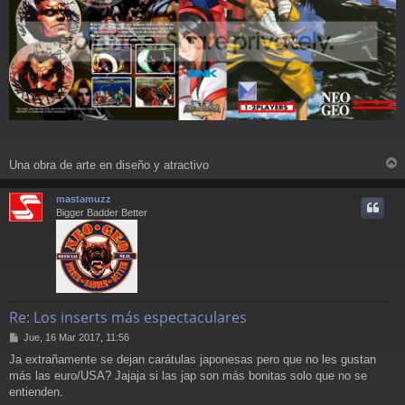
Una obra de arte en diseño y atractivo
r
r
mastamuzz
i
Bigger Badder Better
Re: Los inserts más espectaculares
M
Jue, 16 Mar 2017, 11:56
e
Ja extrañamente se dejan carátulas japonesas pero que no les gustan
n
más las euro/USA? Jajaja si las jap son más bonitas solo que no se
s
a
entienden.
j