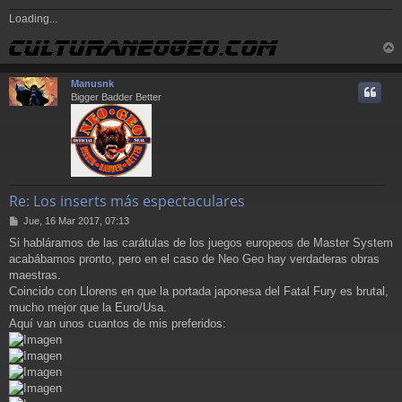
Loading...
r
r
Manusnk
i
Bigger Badder Better
Re: Los inserts más espectaculares
M
Jue, 16 Mar 2017, 07:13
e
Si habláramos de las carátulas de los juegos europeos de Master System
n
acabábamos pronto, pero en el caso de Neo Geo hay verdaderas obras
s
a
maestras.
j
Coincido con Llorens en que la portada japonesa del Fatal Fury es brutal,
e
mucho mejor que la Euro/Usa.
Aquí van unos cuantos de mis preferidos: