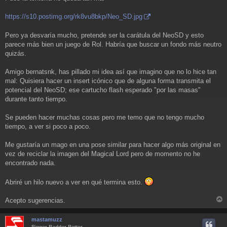
https://s10.postimg.org/rk8vu8bkp/Neo_SD.jpg
Pero ya desvaría mucho, pretende ser la carátula del NeoSD y esto
parece más bien un juego de Rol. Habría que buscar un fondo más neutro
quizás.
Amigo bernatsnk, has pillado mi idea así que imagino que no lo hice tan
mal: Quisiera hacer un insert icónico que de alguna forma transmita el
potencial del NeoSD; ese cartucho flash esperado "por las masas"
durante tanto tiempo.
Se pueden hacer muchas cosas pero me temo que no tengo mucho
tiempo, a ver si poco a poco.
Me gustaría un mago en una pose similar para hacer algo más original en
vez de reciclar la imagen del Magical Lord pero de momento no he
encontrado nada.
Abriré un hilo nuevo a ver en qué termina esto.
Acepto sugerencias.
r
r
mastamuzz
i
Bigger Badder Better