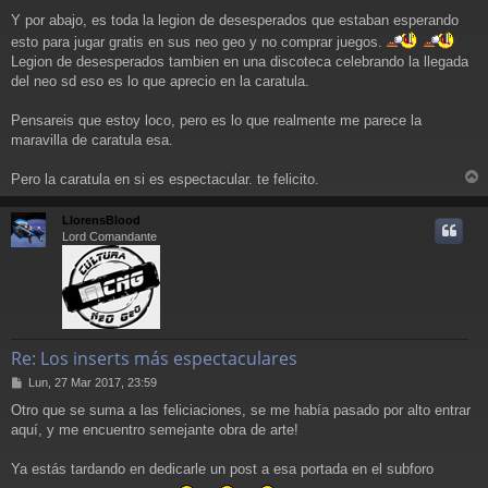
Y por abajo, es toda la legion de desesperados que estaban esperando
esto para jugar gratis en sus neo geo y no comprar juegos.
Legion de desesperados tambien en una discoteca celebrando la llegada
del neo sd eso es lo que aprecio en la caratula.
Pensareis que estoy loco, pero es lo que realmente me parece la
maravilla de caratula esa.
Pero la caratula en si es espectacular. te felicito.
r
r
LlorensBlood
i
Lord Comandante
Re: Los inserts más espectaculares
M
Lun, 27 Mar 2017, 23:59
e
Otro que se suma a las feliciaciones, se me había pasado por alto entrar
n
aquí, y me encuentro semejante obra de arte!
s
a
j
Ya estás tardando en dedicarle un post a esa portada en el subforo
e