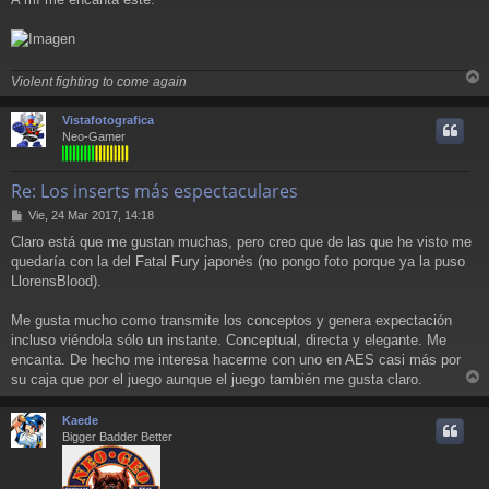
j
e
Violent fighting to come again
r
r
Vistafotografica
i
Neo-Gamer
Re: Los inserts más espectaculares
M
Vie, 24 Mar 2017, 14:18
e
Claro está que me gustan muchas, pero creo que de las que he visto me
n
quedaría con la del Fatal Fury japonés (no pongo foto porque ya la puso
s
a
LlorensBlood).
j
e
Me gusta mucho como transmite los conceptos y genera expectación
incluso viéndola sólo un instante. Conceptual, directa y elegante. Me
encanta. De hecho me interesa hacerme con uno en AES casi más por
su caja que por el juego aunque el juego también me gusta claro.
r
r
Kaede
i
Bigger Badder Better