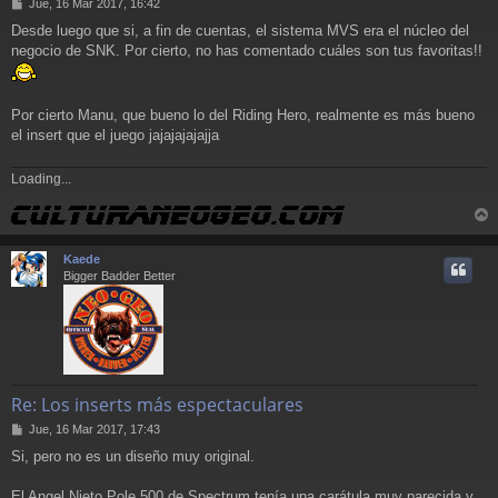
M
Jue, 16 Mar 2017, 16:42
e
Desde luego que si, a fin de cuentas, el sistema MVS era el núcleo del
n
negocio de SNK. Por cierto, no has comentado cuáles son tus favoritas!!
s
a
j
e
Por cierto Manu, que bueno lo del Riding Hero, realmente es más bueno
el insert que el juego jajajajajajja
Loading...
r
r
Kaede
i
Bigger Badder Better
Re: Los inserts más espectaculares
M
Jue, 16 Mar 2017, 17:43
e
Si, pero no es un diseño muy original.
n
s
a
El Angel Nieto Pole 500 de Spectrum tenía una carátula muy parecida y