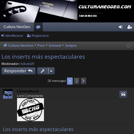
Cultura NeoGeo
Identificarse
Registrarse
or
de
eg
os
nti
ist
Cultura NeoGeo
Foro
General
Juegos
fic
ra
Los inserts más espectaculares
ar
rs
Moderador:
hokuto29
Responder
se
e
2
1
Siguiente
26 mensajes
LlorensBlood
Lord Comandante
Los inserts más espectaculares