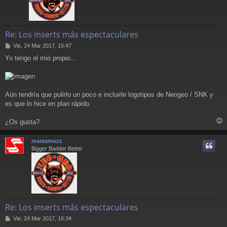
Re: Los inserts más espectaculares
M
Vie, 24 Mar 2017, 15:47
e
Yo tengo el mio propio...
n
s
a
j
e
Aún tendría que pulirlo un poco e incluirle logotipos de Neogeo / SNK y
es que lo hice en plan rápido.
¿Os gusta?
r
r
mastamuzz
i
Bigger Badder Better
Re: Los inserts más espectaculares
M
Vie, 24 Mar 2017, 16:34
e