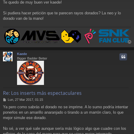
Te quedo de muy buen ver kaede!
n
s
a
Si pudiera hacer petición que te parecen rayos dorados? La neo y lo
j
dorado van de la mano!
e
r
r
Kaede
i
Bigger Badder Better
Re: Los inserts más espectaculares
M
Lun, 27 Mar 2017, 01:15
e
Ya pero como sabrás el dorado no se imprime. A lo sumo podría intentar
n
ponerlos en un amarillo anaranjado o tirando a un marrón claro, lo que
s
a
mejor simule ese dorado.
j
e
No sé, a ver qué sale aunque sería más lógico algo que cuadre con los
reflejos de la capa del mago para que se viese mejor integrado.