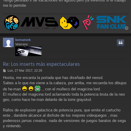
Tengo pensado ir de vacaciones en agosto pero ya veremos si el trabajo
me lo permite
r
r
bernatsnk
i
Veterano
Re: Los inserts más espectaculares
M
Lun, 27 Mar 2017, 22:26
e
Hostia, me encanta la portada que has diseñado del neosd.
n
Sabes a lo que me viene a la cabeza, por arriba, me recuerda los dibujos
s
a
de he-man
., con el muñeco del magicina lord.
j
El muñeco del magicina lord aclamando toda la potencia bruta de la neo
e
geo, como hace he-man delante de la torre grayskol.
Rallos de explosion galactica de potencia pura, que emite el cartucho
este , dandote alcance al disfrute de los mejores videojuegos , mas
poderosss jamas creados. nada de versiones de juegos baratos de sega
y nintendo.