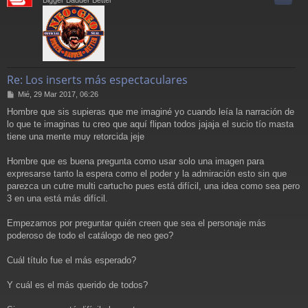
Re: Los inserts más espectaculares
M
Mié, 29 Mar 2017, 06:26
e
Hombre que sis supieras que me imaginé yo cuando leía la narración de
n
lo que te imaginas tu creo que aquí flipan todos jajaja el sucio tío masta
s
a
tiene una mente muy retorcida jeje
j
e
Hombre que es buena pregunta como usar solo una imagen para
expresarse tanto la espera como el poder y la admiración esto sin que
parezca un cutre multi cartucho pues está difícil, una idea como sea pero
3 en una está más difícil.
Empezamos por preguntar quién creen que sea el personaje más
poderoso de todo el catálogo de neo geo?
Cuál título fue el más esperado?
Y cuál es el más querido de todos?