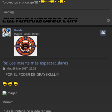
"proyectos y bricolaje"!!!
Loading...
r
r
Kaede
i
Bigger Badder Better
Re: Los inserts más espectaculares
M
Mar, 28 Mar 2017, 22:26
e
¡¡¡POR EL PODER DE GRAYSKULL!!!
n
s
a
j
e
Mmmm
Pues la tontería no queda tan mal