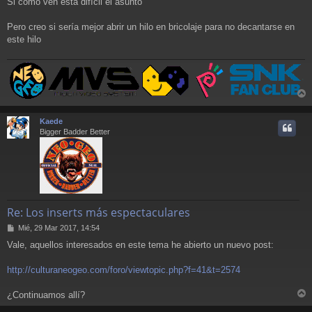
Si como ven está difícil el asunto
Pero creo si sería mejor abrir un hilo en bricolaje para no decantarse en
este hilo
r
r
Kaede
i
Bigger Badder Better
Re: Los inserts más espectaculares
M
Mié, 29 Mar 2017, 14:54
e
Vale, aquellos interesados en este tema he abierto un nuevo post:
n
s
a
http://culturaneogeo.com/foro/viewtopic.php?f=41&t=2574
j
e
¿Continuamos allí?
r