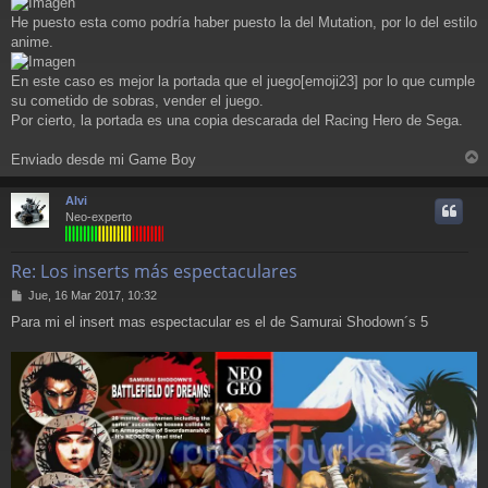
He puesto esta como podría haber puesto la del Mutation, por lo del estilo
anime.
En este caso es mejor la portada que el juego[emoji23] por lo que cumple
su cometido de sobras, vender el juego.
Por cierto, la portada es una copia descarada del Racing Hero de Sega.
Enviado desde mi Game Boy
r
r
Alvi
i
Neo-experto
Re: Los inserts más espectaculares
M
Jue, 16 Mar 2017, 10:32
e
Para mi el insert mas espectacular es el de Samurai Shodown´s 5
n
s
a
j
e