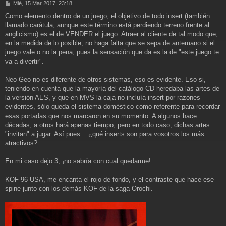
M
Mié, 15 Mar 2017, 23:18
e
Como elemento dentro de un juego, el objetivo de todo insert (también
n
llamado carátula, aunque este término está perdiendo terreno frente al
s
a
anglicismo) es el de VENDER el juego. Atraer al cliente de tal modo que,
j
en la medida de lo posible, no haga falta que se sepa de antemano si el
e
juego vale o no la pena, pues la sensación que da es la de "este juego te
va a divertir".
Neo Geo no es diferente de otros sistemas, eso es evidente. Eso si,
teniendo en cuenta que la mayoría del catálogo CD heredaba las artes de
la versión AES, y que en MVS la caja no incluía insert por razones
evidentes, sólo queda el sistema doméstico como referente para recordar
esas portadas que nos marcaron en su momento. A algunos hace
décadas, a otros hará apenas tiempo, pero en todo caso, dichas artes
"invitan" a jugar. Así pues... ¿qué inserts son para vosotros los más
atractivos?
En mi caso dejo 3, ¡no sabría con cual quedarme!
KOF 96 USA, me encanta el rojo de fondo, y el contraste que hace ese
spine junto con los demás KOF de la saga Orochi.