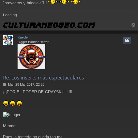
"proyectos y bricolaje"!!!
Loading...
r
r
Kaede
i
Bigger Badder Better
Re: Los inserts más espectaculares
M
Mar, 28 Mar 2017, 22:26
e
¡¡¡POR EL PODER DE GRAYSKULL!!!
n
s
a
j
e
Mmmm
Pues la tontería no queda tan mal