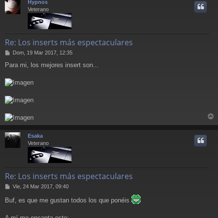
Hypnos
i
Veterano
Re: Los inserts más espectaculares
M
Dom, 19 Mar 2017, 12:35
e
Para mi, los mejores insert son...
n
s
a
j
e
r
r
Esaka
i
Veterano
Re: Los inserts más espectaculares
M
Vie, 24 Mar 2017, 09:40
e
Buf, es que me gustan todos los que ponéis
n
s
a
A mí me encanta este: