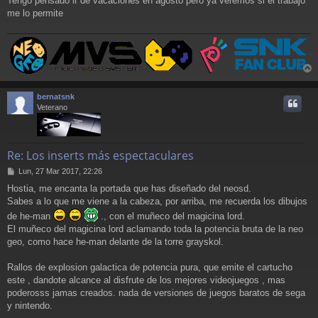
Tengo pensado ir de vacaciones en agosto pero ya veremos si el trabajo
me lo permite
r
r
bernatsnk
i
Veterano
Re: Los inserts más espectaculares
M
Lun, 27 Mar 2017, 22:26
e
Hostia, me encanta la portada que has diseñado del neosd.
n
Sabes a lo que me viene a la cabeza, por arriba, me recuerda los dibujos
s
a
de he-man
., con el muñeco del magicina lord.
j
El muñeco del magicina lord aclamando toda la potencia bruta de la neo
e
geo, como hace he-man delante de la torre grayskol.
Rallos de explosion galactica de potencia pura, que emite el cartucho
este , dandote alcance al disfrute de los mejores videojuegos , mas
poderosss jamas creados. nada de versiones de juegos baratos de sega
y nintendo.