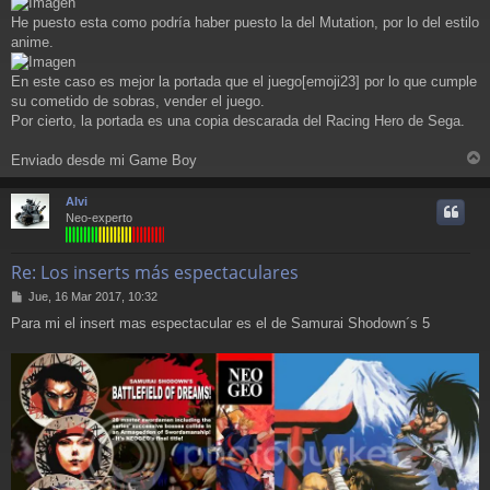
He puesto esta como podría haber puesto la del Mutation, por lo del estilo
anime.
En este caso es mejor la portada que el juego[emoji23] por lo que cumple
su cometido de sobras, vender el juego.
Por cierto, la portada es una copia descarada del Racing Hero de Sega.
Enviado desde mi Game Boy
r
r
Alvi
i
Neo-experto
Re: Los inserts más espectaculares
M
Jue, 16 Mar 2017, 10:32
e
Para mi el insert mas espectacular es el de Samurai Shodown´s 5
n
s
a
j
e