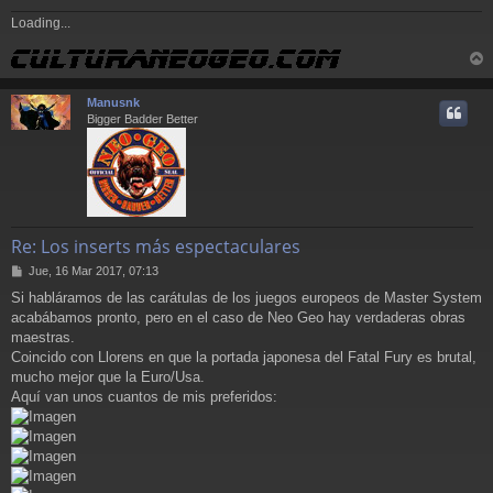
Loading...
r
r
Manusnk
i
Bigger Badder Better
Re: Los inserts más espectaculares
M
Jue, 16 Mar 2017, 07:13
e
Si habláramos de las carátulas de los juegos europeos de Master System
n
acabábamos pronto, pero en el caso de Neo Geo hay verdaderas obras
s
a
maestras.
j
Coincido con Llorens en que la portada japonesa del Fatal Fury es brutal,
e
mucho mejor que la Euro/Usa.
Aquí van unos cuantos de mis preferidos: