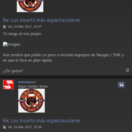
Re: Los inserts más espectaculares
M
Vie, 24 Mar 2017, 15:47
e
Yo tengo el mio propio...
n
s
a
j
e
Aún tendría que pulirlo un poco e incluirle logotipos de Neogeo / SNK y
es que lo hice en plan rápido.
¿Os gusta?
r
r
mastamuzz
i
Bigger Badder Better
Re: Los inserts más espectaculares
M
Vie, 24 Mar 2017, 16:34
e