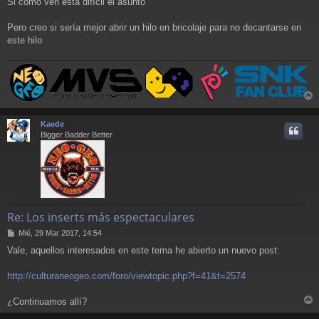
Si como ven está difícil el asunto
Pero creo si sería mejor abrir un hilo en bricolaje para no decantarse en
este hilo
r
r
Kaede
i
Bigger Badder Better
Re: Los inserts más espectaculares
M
Mié, 29 Mar 2017, 14:54
e
Vale, aquellos interesados en este tema he abierto un nuevo post:
n
s
a
http://culturaneogeo.com/foro/viewtopic.php?f=41&t=2574
j
e
¿Continuamos allí?
r