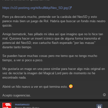
https://s10.postimg.org/rk8vu8bkp/Neo_SD.jpg
Pero ya desvaría mucho, pretende ser la carátula del NeoSD y esto
parece más bien un juego de Rol. Habría que buscar un fondo más neutro
quizás.
Amigo bernatsnk, has pillado mi idea así que imagino que no lo hice tan
mal: Quisiera hacer un insert icónico que de alguna forma transmita el
potencial del NeoSD; ese cartucho flash esperado "por las masas"
durante tanto tiempo.
Se pueden hacer muchas cosas pero me temo que no tengo mucho
tiempo, a ver si poco a poco.
Me gustaría un mago en una pose similar para hacer algo más original en
vez de reciclar la imagen del Magical Lord pero de momento no he
encontrado nada.
Abriré un hilo nuevo a ver en qué termina esto.
Acepto sugerencias.
r
r
mastamuzz
i
Bigger Badder Better