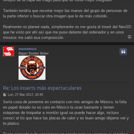
También tendría que recortar mejor las manos del grupo de personas de
la parte inferior o buscar otra imagen que le de más colorido.
Realmente no planeé nada, simplemente no me gusta el insert del NeoSD
que he visto por ahí así que me puse delante del ordenador y en unos
minutos me salió esa composición.
r
r
mastamuzz
i
Bigger Badder Better
Re: Los inserts más espectaculares
M
Lun, 27 Mar 2017, 20:40
e
Sería cosa de ponerme en contacto con mis amigos de México, la folia
n
en papel dorado no es caro en México la usan bastante y tienen
s
a
máquinas de troquelar a montón igual se puede hacer algo, incluso
j
conocí al tío que hace las placas de calor y es buen amigo déjame ver y
e
te platico.