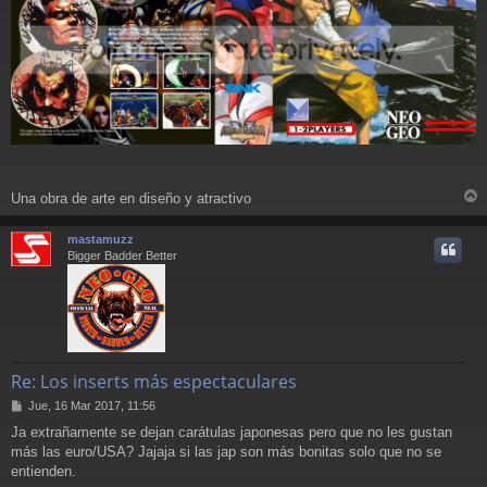
Una obra de arte en diseño y atractivo
r
r
mastamuzz
i
Bigger Badder Better
Re: Los inserts más espectaculares
M
Jue, 16 Mar 2017, 11:56
e
Ja extrañamente se dejan carátulas japonesas pero que no les gustan
n
más las euro/USA? Jajaja si las jap son más bonitas solo que no se
s
a
entienden.
j