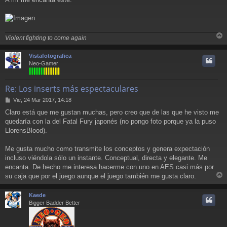
j
e
Violent fighting to come again
r
r
Vistafotografica
i
Neo-Gamer
Re: Los inserts más espectaculares
M
Vie, 24 Mar 2017, 14:18
e
Claro está que me gustan muchas, pero creo que de las que he visto me
n
quedaría con la del Fatal Fury japonés (no pongo foto porque ya la puso
s
a
LlorensBlood).
j
e
Me gusta mucho como transmite los conceptos y genera expectación
incluso viéndola sólo un instante. Conceptual, directa y elegante. Me
encanta. De hecho me interesa hacerme con uno en AES casi más por
su caja que por el juego aunque el juego también me gusta claro.
r
r
Kaede
i
Bigger Badder Better