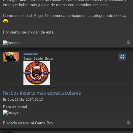
j
creo que había más juegos de motos con carátulas similares.
e
Como curiosidad, Angel Nieto nunca participó en la categoría de 500 cc.
Por cierto, se olvidan de esta:
r
r
Manusnk
i
Bigger Badder Better
Re: Los inserts más espectaculares
M
Jue, 16 Mar 2017, 18:13
e
Esta es brutal
n
s
a
j
Enviado desde mi Game Boy
e
r
r