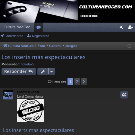
Cultura NeoGeo
Identificarse
Registrarse
or
de
eg
os
nti
ist
Cultura NeoGeo
Foro
General
Juegos
fic
ra
Los inserts más espectaculares
ar
rs
Moderador:
hokuto29
Responder
se
e
2
1
Siguiente
26 mensajes
LlorensBlood
Lord Comandante
Los inserts más espectaculares