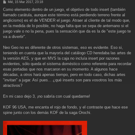
M
Mié, 15 Mar 2017, 23:18
e
Como elemento dentro de un juego, el objetivo de todo insert (también
n
llamado carátula, aunque este término está perdiendo terreno frente al
s
a
anglicismo) es el de VENDER el juego. Atraer al cliente de tal modo que,
j
en la medida de lo posible, no haga falta que se sepa de antemano si el
e
juego vale o no la pena, pues la sensación que da es la de "este juego te
va a divertir".
Neo Geo no es diferente de otros sistemas, eso es evidente. Eso si,
teniendo en cuenta que la mayoría del catálogo CD heredaba las artes de
la versión AES, y que en MVS la caja no incluía insert por razones
evidentes, sólo queda el sistema doméstico como referente para recordar
esas portadas que nos marcaron en su momento. A algunos hace
décadas, a otros hará apenas tiempo, pero en todo caso, dichas artes
"invitan" a jugar. Así pues... ¿qué inserts son para vosotros los más
atractivos?
En mi caso dejo 3, ¡no sabría con cual quedarme!
KOF 96 USA, me encanta el rojo de fondo, y el contraste que hace ese
spine junto con los demás KOF de la saga Orochi.