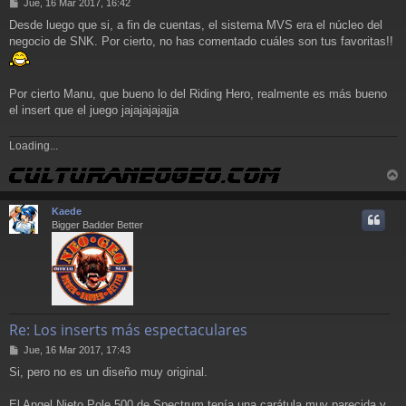
M
Jue, 16 Mar 2017, 16:42
e
Desde luego que si, a fin de cuentas, el sistema MVS era el núcleo del
n
negocio de SNK. Por cierto, no has comentado cuáles son tus favoritas!!
s
a
j
e
Por cierto Manu, que bueno lo del Riding Hero, realmente es más bueno
el insert que el juego jajajajajajja
Loading...
r
r
Kaede
i
Bigger Badder Better
Re: Los inserts más espectaculares
M
Jue, 16 Mar 2017, 17:43
e
Si, pero no es un diseño muy original.
n
s
a
El Angel Nieto Pole 500 de Spectrum tenía una carátula muy parecida y