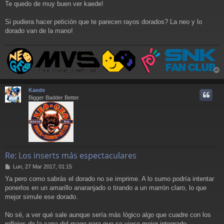
Te quedo de muy buen ver kaede!
n
s
a
Si pudiera hacer petición que te parecen rayos dorados? La neo y lo
j
dorado van de la mano!
e
r
r
Kaede
i
Bigger Badder Better
Re: Los inserts más espectaculares
M
Lun, 27 Mar 2017, 01:15
e
Ya pero como sabrás el dorado no se imprime. A lo sumo podría intentar
n
ponerlos en un amarillo anaranjado o tirando a un marrón claro, lo que
s
a
mejor simule ese dorado.
j
e
No sé, a ver qué sale aunque sería más lógico algo que cuadre con los
reflejos de la capa del mago para que se viese mejor integrado.