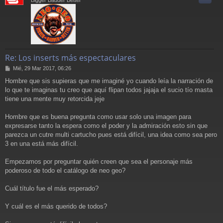
Re: Los inserts más espectaculares
M
Mié, 29 Mar 2017, 06:26
e
Hombre que sis supieras que me imaginé yo cuando leía la narración de
n
lo que te imaginas tu creo que aquí flipan todos jajaja el sucio tío masta
s
a
tiene una mente muy retorcida jeje
j
e
Hombre que es buena pregunta como usar solo una imagen para
expresarse tanto la espera como el poder y la admiración esto sin que
parezca un cutre multi cartucho pues está difícil, una idea como sea pero
3 en una está más difícil.
Empezamos por preguntar quién creen que sea el personaje más
poderoso de todo el catálogo de neo geo?
Cuál título fue el más esperado?
Y cuál es el más querido de todos?