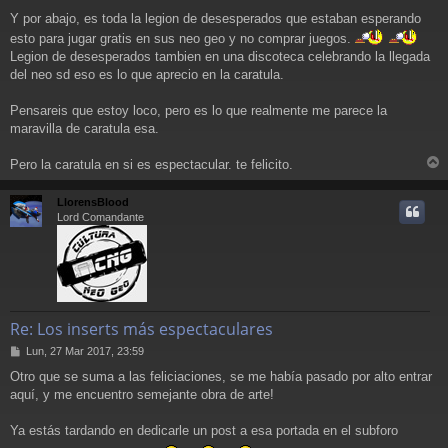
Y por abajo, es toda la legion de desesperados que estaban esperando
esto para jugar gratis en sus neo geo y no comprar juegos.
Legion de desesperados tambien en una discoteca celebrando la llegada
del neo sd eso es lo que aprecio en la caratula.
Pensareis que estoy loco, pero es lo que realmente me parece la
maravilla de caratula esa.
Pero la caratula en si es espectacular. te felicito.
r
r
LlorensBlood
i
Lord Comandante
Re: Los inserts más espectaculares
M
Lun, 27 Mar 2017, 23:59
e
Otro que se suma a las feliciaciones, se me había pasado por alto entrar
n
aquí, y me encuentro semejante obra de arte!
s
a
j
Ya estás tardando en dedicarle un post a esa portada en el subforo
e