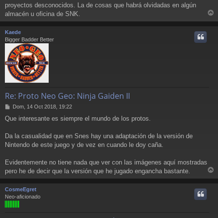
proyectos desconocidos. La de cosas que habrá olvidadas en algún
s
a
almacén u oficina de SNK.
r
j
e
r
Kaede
i
Bigger Badder Better
Re: Proto Neo Geo: Ninja Gaiden II
M
Dom, 14 Oct 2018, 19:22
e
Que interesante es siempre el mundo de los protos.
n
s
a
Da la casualidad que en Snes hay una adaptación de la versión de
j
Nintendo de este juego y de vez en cuando le doy caña.
e
Evidentemente no tiene nada que ver con las imágenes aquí mostradas
pero he de decir que la versión que he jugado engancha bastante.
r
r
CosmeEgret
i
Neo-aficionado