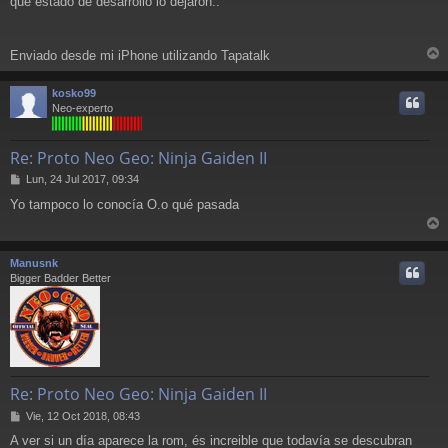
que estado de desarrollo lo dejaron..
Enviado desde mi iPhone utilizando Tapatalk
r
r
kosko99
i
Neo-experto
Re: Proto Neo Geo: Ninja Gaiden II
M
Lun, 24 Jul 2017, 09:34
e
Yo tampoco lo conocía O.o qué pasada
n
s
r
a
j
r
Manusnk
e
i
Bigger Badder Better
Re: Proto Neo Geo: Ninja Gaiden II
M
Vie, 12 Oct 2018, 08:43
e
A ver si un día aparece la rom, és increible que todavía se descubran
n