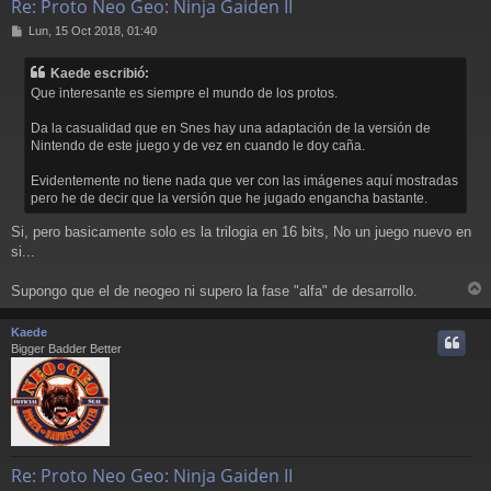
Re: Proto Neo Geo: Ninja Gaiden II
M
Lun, 15 Oct 2018, 01:40
e
n
Kaede escribió:
s
Que interesante es siempre el mundo de los protos.
a
j
Da la casualidad que en Snes hay una adaptación de la versión de
e
Nintendo de este juego y de vez en cuando le doy caña.
Evidentemente no tiene nada que ver con las imágenes aquí mostradas
pero he de decir que la versión que he jugado engancha bastante.
Si, pero basicamente solo es la trilogia en 16 bits, No un juego nuevo en
si...
Supongo que el de neogeo ni supero la fase "alfa" de desarrollo.
r
r
Kaede
i
Bigger Badder Better
Re: Proto Neo Geo: Ninja Gaiden II