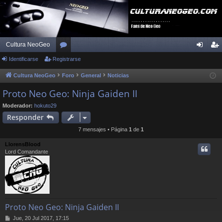
Cultura NeoGeo
Identificarse
Registrarse
or
de
eg
os
nti
ist
Cultura NeoGeo
Foro
General
Noticias
fic
ra
Proto Neo Geo: Ninja Gaiden II
ar
rs
Moderador:
hokuto29
Responder
se
e
7 mensajes • Página
1
de
1
LlorensBlood
Lord Comandante
Proto Neo Geo: Ninja Gaiden II
M
Jue, 20 Jul 2017, 17:15