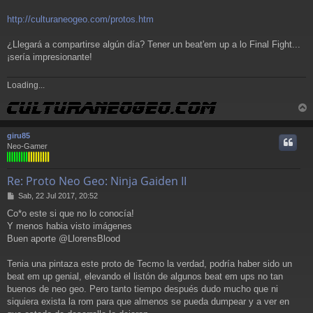
http://culturaneogeo.com/protos.htm
¿Llegará a compartirse algún día? Tener un beat'em up a lo Final Fight...
¡sería impresionante!
Loading...
r
r
giru85
i
Neo-Gamer
Re: Proto Neo Geo: Ninja Gaiden II
M
Sab, 22 Jul 2017, 20:52
e
Co*o este si que no lo conocía!
n
Y menos habia visto imágenes
s
a
Buen aporte @LlorensBlood
j
e
Tenia una pintaza este proto de Tecmo la verdad, podría haber sido un
beat em up genial, elevando el listón de algunos beat em ups no tan
buenos de neo geo. Pero tanto tiempo después dudo mucho que ni
siquiera exista la rom para que almenos se pueda dumpear y a ver en