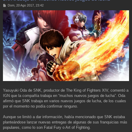
M
Dom, 20 Ago 2017, 23:42
e
n
s
a
j
e
Yasuyuki Oda de SNK, productor de The King of Fighters XIV, comentó a
IGN que la compañía trabaja en “muchos nuevos juegos de lucha”. Oda
afirmó que SNK trabaja en varios nuevos juegos de lucha, de los cuales
por el momento no podía confirmar ninguno.
Aunque se limitó a dar información, había mencionado que SNK estaba
planteándose lanzar nuevas entregas de algunas de sus franquicias más
populares, como lo son Fatal Fury o Art of Fighting.