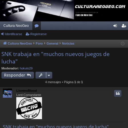
Cultura NeoGeo
Identificarse
Registrarse
or
de
eg
os
nti
ist
Cultura NeoGeo
Foro
General
Noticias
fic
ra
SNK trabaja en "muchos nuevos juegos de
lucha"
ar
rs
se
e
Moderador:
hokuto29
Responder
4 mensajes • Página
1
de
1
LlorensBlood
Lord Comandante
SNK trabaja en "muchos nuevos juegos de lucha"