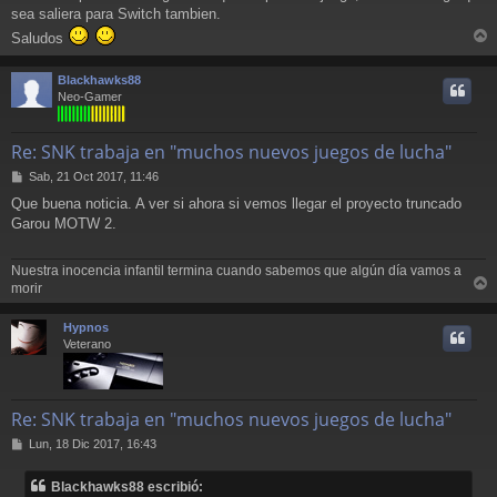
e
sea saliera para Switch tambien.
Saludos
r
r
Blackhawks88
i
Neo-Gamer
Re: SNK trabaja en "muchos nuevos juegos de lucha"
M
Sab, 21 Oct 2017, 11:46
e
Que buena noticia. A ver si ahora si vemos llegar el proyecto truncado
n
Garou MOTW 2.
s
a
j
Nuestra inocencia infantil termina cuando sabemos que algún día vamos a
e
morir
r
r
Hypnos
i
Veterano
Re: SNK trabaja en "muchos nuevos juegos de lucha"
M
Lun, 18 Dic 2017, 16:43
e
n
Blackhawks88 escribió:
s