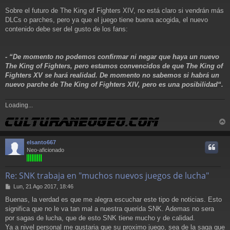
Sobre el futuro de The King of Fighters XIV, no está claro si vendrán más
DLCs o parches, pero ya que el juego tiene buena acogida, el nuevo
contenido debe ser del gusto de los fans:
- “De momento no podemos confirmar ni negar que haya un nuevo
The King of Fighters, pero estamos convencidos de que The King of
Fighters XV se hará realidad. De momento no sabemos si habrá un
nuevo parche de The King of Fighters XIV, pero es una posibilidad“.
Loading...
r
r
elsanto667
i
Neo-aficionado
Re: SNK trabaja en "muchos nuevos juegos de lucha"
M
Lun, 21 Ago 2017, 18:46
e
Buenas, la verdad es que me alegra escuchar este tipo de noticias. Esto
n
significa que no le va tan mal a nuestra querida SNK. Ademas no sera
s
a
por sagas de lucha, que de esto SNK tiene mucho y de calidad.
j
Ya a nivel personal me gustaria que su proximo juego, sea de la saga que