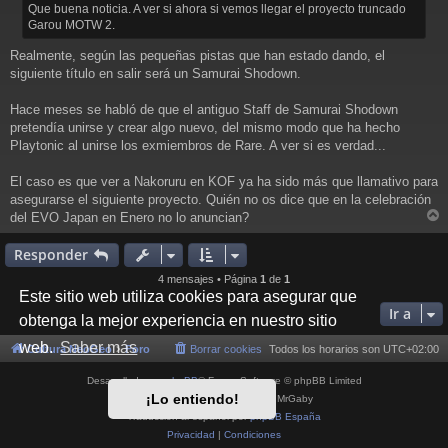
Que buena noticia. A ver si ahora si vemos llegar el proyecto truncado
a
Garou MOTW 2.
j
e
Realmente, según las pequeñas pistas que han estado dando, el
siguiente título en salir será un Samurai Shodown.
Hace meses se habló de que el antiguo Staff de Samurai Shodown
pretendía unirse y crear algo nuevo, del mismo modo que ha hecho
Playtonic al unirse los exmiembros de Rare. A ver si es verdad...
El caso es que ver a Nakoruru en KOF ya ha sido más que llamativo para
asegurarse el siguiente proyecto. Quién no os dice que en la celebración
del EVO Japan en Enero no lo anuncian?
r
r
Responder
i
4 mensajes • Página
1
de
1
Este sitio web utiliza cookies para asegurar que
Ir a
obtenga la mejor experiencia en nuestro sitio
web.
Saber más
Cultura NeoGeo
Foro
Borrar cookies
Todos los horarios son
UTC+02:00
Desarrollado por
phpBB
® Forum Software © phpBB Limited
¡Lo entiendo!
Style por
Arty
- phpBB 3.3 por MrGaby
Traducción al español por
phpBB España
Privacidad
|
Condiciones