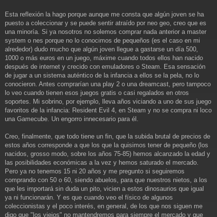
Esta reflexión la hago porque aunque me consta que algún joven se ha
puesto a coleccionar y se puede sentir atraído por neo geo, creo que es
una minoría. Si ya nosotros no solemos comprar nada anterior a master
system o nes porque no lo conocimos de pequeños (es el caso en mi
alrededor) dudo mucho que algún joven llegue a gastarse un día 500,
1000 o más euros en un juego, máxime cuando todos ellos han nacido
después de internet y crecido con emuladores o Steam. Esa sensación
de jugar a un sistema auténtico de la infancia a ellos se la pela, no lo
conocieron. Antes comprarían una play 2 o una dreamcast, pero tampoco
lo veo cuando tienen esos juegos gratis o casi regalados en otros
soportes. Mi sobrino, por ejemplo, lleva años viciando a uno de sus juego
favoritos de la infancia: Resident Evil 4, en Steam y no se compra ni loco
una Gamecube. Un engorro innecesario para él.
Creo, finalmente, que todo tiene un fin, que la subida brutal de precios de
estos años corresponde a que los que la quisimos tener de pequeño (los
nacidos, grosso modo, sobre los años 75-85) hemos alcanzado la edad y
las posibilidades económicas a la vez y hemos saturado el mercado.
Pero ya no tenemos 15 ni 20 años y me pregunto si seguiremos
comprando con 50 o 60, siendo abuelos, para que nuestros nietos, a los
que les importará sin duda un pito, vicien a estos dinosaurios que igual
ya ni funcionarán. Y es que cuando veo el físico de algunos
coleccionistas y el poco interés, en general, de los que nos siguen me
digo que "los viejos" no mantendremos para siempre el mercado y que