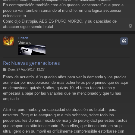
En contraposición también creo aún quedan "ochenteros" que poco a
poco se van también sumando al mundillo, en una lógica secuencia
coleccionista.
Como dijo Distropia, AES ES PURO MORBO, y su capacidad de
atraccion sigue siendo brutal.
r
r
Frizen
i
Veterano
Re: Nuevas generaciones
M
Dom, 27 Ago 2017, 12:27
e
Estoy de acuerdo. Aún quedan años para ver la demanda y los precios
n
aumentar por incorporación de más ochenteros pero pienso que de aquí
s
a
no demasiado, quizás 5 años, quizás 10, el tema tocará techo y
j
empezará a bajar por las variables que he mencionado y que tu has
e
ampliado.
AES es puro morbo y su capacidad de atracción es brutal... para
nosotros. Porque te aseguro que a mis sobrinos, sobre todo los
pequeños, les dio una mezcla de risa y de perplejidad por estos trastos
que ocupan un sitio innecesario. Para ellos, que tienen todo en su pc
ultra ligero o en su móvil es difícilmente comprensible estorbarse con