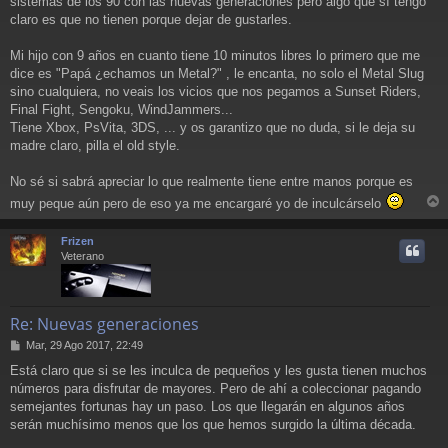
sistemas de los 90 con las nuevas generaciones pero algo que sí tengo
s
a
claro es que no tienen porque dejar de gustarles.
j
e
Mi hijo con 9 años en cuanto tiene 10 minutos libres lo primero que me
dice es "Papá ¿echamos un Metal?" , le encanta, no solo el Metal Slug
sino cualquiera, no veais los vicios que nos pegamos a Sunset Riders,
Final Fight, Sengoku, WindJammers...
Tiene Xbox, PsVita, 3DS, ... y os garantizo que no duda, si le deja su
madre claro, pilla el old style.
No sé si sabrá apreciar lo que realmente tiene entre manos porque es
muy peque aún pero de eso ya me encargaré yo de inculcárselo
r
r
Frizen
i
Veterano
Re: Nuevas generaciones
M
Mar, 29 Ago 2017, 22:49
e
Está claro que si se les inculca de pequeños y les gusta tienen muchos
n
números para disfrutar de mayores. Pero de ahí a coleccionar pagando
s
a
semejantes fortunas hay un paso. Los que llegarán en algunos años
j
serán muchísimo menos que los que hemos surgido la última década.
e