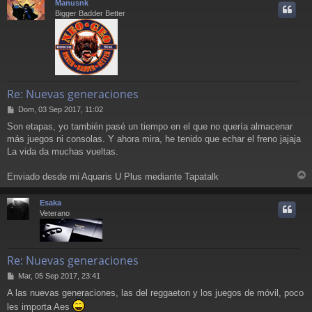
Manusnk
i
Bigger Badder Better
Re: Nuevas generaciones
M
Dom, 03 Sep 2017, 11:02
e
Son etapas, yo también pasé un tiempo en el que no quería almacenar
n
más juegos ni consolas. Y ahora mira, he tenido que echar el freno jajaja
s
a
La vida da muchas vueltas.
j
e
Enviado desde mi Aquaris U Plus mediante Tapatalk
r
r
Esaka
i
Veterano
Re: Nuevas generaciones
M
Mar, 05 Sep 2017, 23:41
e
A las nuevas generaciones, las del reggaeton y los juegos de móvil, poco
n
les importa Aes
s