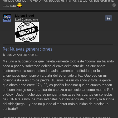
Aunque cuando me vieron los peques esnifar los cartuchos pusieron una
a
cara rara
j
r
e
r
LlorensBlood
i
Lord Comandante
Re: Nuevas generaciones
M
Lun, 28 Ago 2017, 09:41
e
Me uno a la opinión de que inevitablemente todo este "boom" irá bajando
n
poco a poco y sobretodo debido al envejecimiento de los que ahora
s
a
sustentamos la scene, siendo paulatinamente sustituidos por los
j
aficionados que nacieron a partir del 95 en adelante.. Que eso en mi
e
opinión está a un tiro de piedra, 10 años pasan volando y toda la gente
que ahora tiene entre 17 y 22, os podéis imaginar que en cuanto tengan
un buen trabajo se van a tirar de cabeza a coleccionar como mucho Ps2
o Xbox. Dudo mucho que se pongan a gastarse los cuartos en consolas
de 8 16 bits salvo los más radicales o aficionados de lo retro y la historia
del videojuego... y eso no puede alimentar más subidas de precios, al
contrario!!