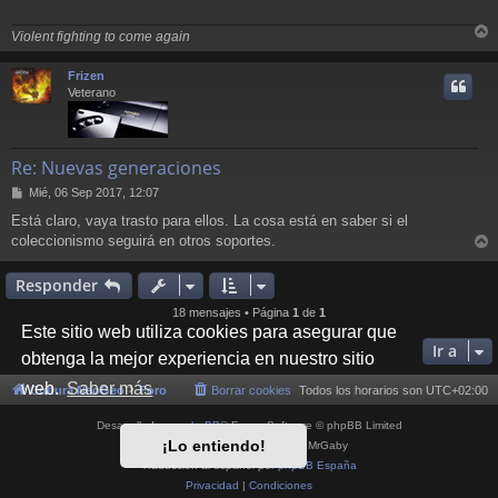
a
j
Violent fighting to come again
e
r
r
Frizen
i
Veterano
Re: Nuevas generaciones
M
Mié, 06 Sep 2017, 12:07
e
Está claro, vaya trasto para ellos. La cosa está en saber si el
n
coleccionismo seguirá en otros soportes.
s
r
a
j
r
Responder
e
i
18 mensajes • Página
1
de
1
Este sitio web utiliza cookies para asegurar que
Ir a
obtenga la mejor experiencia en nuestro sitio
web.
Saber más
Cultura NeoGeo
Foro
Borrar cookies
Todos los horarios son
UTC+02:00
Desarrollado por
phpBB
® Forum Software © phpBB Limited
¡Lo entiendo!
Style por
Arty
- phpBB 3.3 por MrGaby
Traducción al español por
phpBB España
Privacidad
|
Condiciones