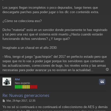
Los juegos llegan incompletos o poco depurados, luego tienes que
descargarte parches para poder jugar o los dlc con contenido extra.
¿Cómo se colecciona eso?
Dicho "material" está en un servidor donde previamente te has registrado
y tal pero una vez que el sistema esté muerto ¿Hasta cuando estarán
funcionando dichos servidores? ¿Y luego qué?
Imagínate a un chaval en el año 2030:
- Mira, tengo el juego "guachinpún" del 2017 en perfecto estado pero que
sepas que no lo vas a poder jugar porque los servidores que contenían
las actualizaciones, correcciones de bugs, los niveles extra y las armas
necesarias para poder avanzar ya no existen en la actualidad...
r
r
Alvi
i
Neo-experto
Re: Nuevas generaciones
M
Mar, 29 Ago 2017, 12:35
e
Yo no sé si continuará o no continuará el coleccionismo de AES y demás
n