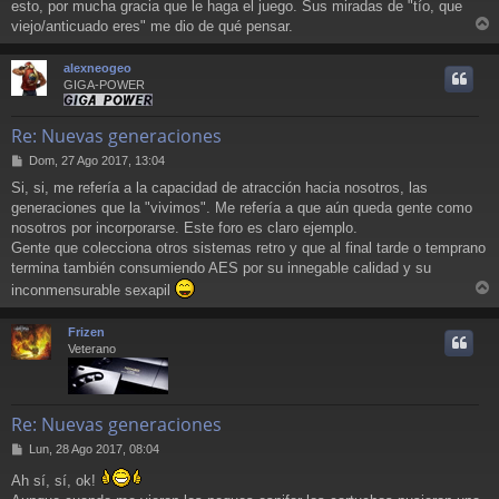
esto, por mucha gracia que le haga el juego. Sus miradas de "tío, que
viejo/anticuado eres" me dio de qué pensar.
r
r
alexneogeo
i
GIGA-POWER
Re: Nuevas generaciones
M
Dom, 27 Ago 2017, 13:04
e
Si, si, me refería a la capacidad de atracción hacia nosotros, las
n
generaciones que la "vivimos". Me refería a que aún queda gente como
s
a
nosotros por incorporarse. Este foro es claro ejemplo.
j
Gente que colecciona otros sistemas retro y que al final tarde o temprano
e
termina también consumiendo AES por su innegable calidad y su
inconmensurable sexapil
r
r
Frizen
i
Veterano
Re: Nuevas generaciones
M
Lun, 28 Ago 2017, 08:04
e
Ah sí, sí, ok!
n
s