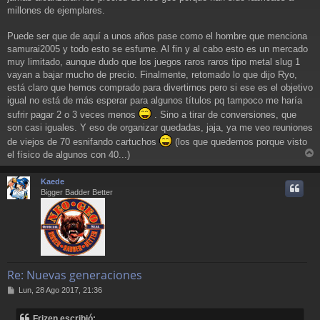
millones de ejemplares.
Puede ser que de aquí a unos años pase como el hombre que menciona
samurai2005 y todo esto se esfume. Al fin y al cabo esto es un mercado
muy limitado, aunque dudo que los juegos raros raros tipo metal slug 1
vayan a bajar mucho de precio. Finalmente, retomado lo que dijo Ryo,
está claro que hemos comprado para divertirnos pero si ese es el objetivo
igual no está de más esperar para algunos títulos pq tampoco me haría
sufrir pagar 2 o 3 veces menos
. Sino a tirar de conversiones, que
son casi iguales. Y eso de organizar quedadas, jaja, ya me veo reuniones
de viejos de 70 esnifando cartuchos
(los que quedemos porque visto
el físico de algunos con 40...)
r
r
Kaede
i
Bigger Badder Better
Re: Nuevas generaciones
M
Lun, 28 Ago 2017, 21:36
e
n
Frizen escribió: