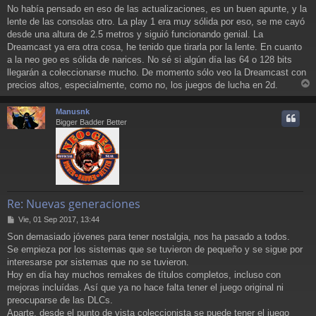
No había pensado en eso de las actualizaciones, es un buen apunte, y la
lente de las consolas otro. La play 1 era muy sólida por eso, se me cayó
desde una altura de 2.5 metros y siguió funcionando genial. La
Dreamcast ya era otra cosa, he tenido que tirarla por la lente. En cuanto
a la neo geo es sólida de narices. No sé si algún día las 64 o 128 bits
llegarán a coleccionarse mucho. De momento sólo veo la Dreamcast con
precios altos, especialmente, como no, los juegos de lucha en 2d.
r
r
Manusnk
i
Bigger Badder Better
Re: Nuevas generaciones
M
Vie, 01 Sep 2017, 13:44
e
Son demasiado jóvenes para tener nostalgia, nos ha pasado a todos.
n
Se empieza por los sistemas que se tuvieron de pequeño y se sigue por
s
a
interesarse por sistemas que no se tuvieron.
j
Hoy en día hay muchos remakes de títulos completos, incluso con
e
mejoras incluídas. Así que ya no hace falta tener el juego original ni
preocuparse de las DLCs.
Aparte, desde el punto de vista coleccionista se puede tener el juego