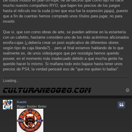
De todos modos en plan off-topic he de deciros que como dijo no hace
mucho nuestro compañero RYO, que bajen los precios de los juegos
hasta el ridículo me la suda (creo que esa fue la expresión jajaja), puesto
que a fin de cuentas hemos comprado unos títulos para jugar, no para
invertir.
Que si, que son como obras de arte, se pueden admirar en la estantería
con un cafetito, hastame considero uno de los más acérrimos aficionados
esnifa-cajas (¿debería crear un post explicativo de diferentes olores
según tipo de caja blanda?)... pero al final estamos hablando de lo que
realmente es, de unos videojuegos que por nostalgia hemos querido
poseer, en el momento más inadecuado debido a que mucha gente ha
querido hacer lo mismo. Si mañana todo esto bajase hasta tener unos
precios de PS4, la verdad pensaré eso de "que me quiten lo bailao".
Loading...
r
r
Kaede
i
Bigger Badder Better