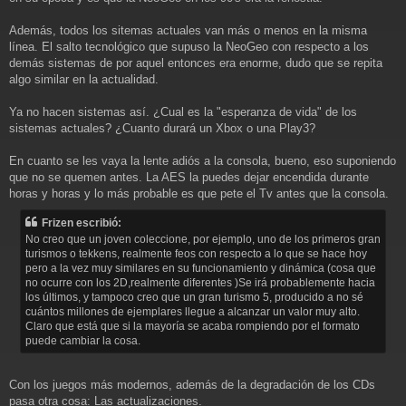
Además, todos los sitemas actuales van más o menos en la misma
línea. El salto tecnológico que supuso la NeoGeo con respecto a los
demás sistemas de por aquel entonces era enorme, dudo que se repita
algo similar en la actualidad.
Ya no hacen sistemas así. ¿Cual es la "esperanza de vida" de los
sistemas actuales? ¿Cuanto durará un Xbox o una Play3?
En cuanto se les vaya la lente adiós a la consola, bueno, eso suponiendo
que no se quemen antes. La AES la puedes dejar encendida durante
horas y horas y lo más probable es que pete el Tv antes que la consola.
Frizen escribió:
No creo que un joven coleccione, por ejemplo, uno de los primeros gran
turismos o tekkens, realmente feos con respecto a lo que se hace hoy
pero a la vez muy similares en su funcionamiento y dinámica (cosa que
no ocurre con los 2D,realmente diferentes )Se irá probablemente hacia
los últimos, y tampoco creo que un gran turismo 5, producido a no sé
cuántos millones de ejemplares llegue a alcanzar un valor muy alto.
Claro que está que si la mayoría se acaba rompiendo por el formato
puede cambiar la cosa.
Con los juegos más modernos, además de la degradación de los CDs
pasa otra cosa: Las actualizaciones.