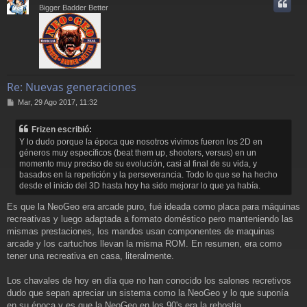
i
Bigger Badder Better
Re: Nuevas generaciones
M
Mar, 29 Ago 2017, 11:32
e
n
Frizen escribió:
s
Y lo dudo porque la época que nosotros vivimos fueron los 2D en
a
géneros muy específicos (beat them up, shooters, versus) en un
j
momento muy preciso de su evolución, casi al final de su vida, y
e
basados en la repetición y la perseverancia. Todo lo que se ha hecho
desde el inicio del 3D hasta hoy ha sido mejorar lo que ya había.
Es que la NeoGeo era arcade puro, fué ideada como placa para máquinas
recreativas y luego adaptada a formato doméstico pero manteniendo las
mismas prestaciones, los mandos usan componentes de maquinas
arcade y los cartuchos llevan la misma ROM. En resumen, era como
tener una recreativa en casa, literalmente.
Los chavales de hoy en día que no han conocido los salones recretivos
dudo que sepan apreciar un sistema como la NeoGeo y lo que suponía
en su época y es que la NeoGeo en los 90's era la rehostia.