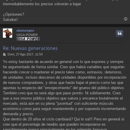
irremediablemente los precios volverán a bajar.
¿Opiniones?
Saludos!
r
r
alexneogeo
i
GIGA-POWER
Re: Nuevas generaciones
M
Dom, 27 Ago 2017, 11:54
e
Yo estoy bastante de acuerdo en general con lo que expones y siempre
n
he argumentado de forma similar. Creo que habrá variables que seguirán
s
a
haciendo crecer o mantener el precio tales como, extravios, deterioros,
j
de unidades, incluso descenso de unidades disponibles por incorporación
e
de nuevos compradores, y otras que harán bajar el precio como las que
apuntas tu respecto del "envejecimiento" del grueso del público objetivo.
También creo que no será algo que pase pronto. Ni súbitamente. Creo
que a ese mismo público objetivo que satura y encarece brutalmente el
mercado, está aún en su plena "juventud" con suficiente músculo
económico como para seguir manteniendo y por supuesto incrementando
demanda y precio.
Que dentro de 20 años el ciclo cambiará? Qui lo sa!!! Pero en general si
creo que el porcentaje de newbis que pueden incorporarse es
sensiblemente menor principalmente en los milenials famosos.