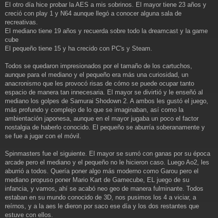
a
El otro día hice probar la AES a mis sobrinos. El mayor tiene 23 años y
j
creció con play 1 y N64 aunque llegó a conocer alguna sala de
e
recreativas.
El mediano tiene 19 años y recuerda sobre todo la dreamcast y la game
cube
El pequeño tiene 15 y ha crecido con PC's y Steam.
Todos se quedaron impresionados por el tamaño de los cartuchos,
aunque para el mediano y el pequeño era más una curiosidad, un
anacronismo que les provocó risas de cómo se puede ocupar tanto
espacio de manera tan innecesaria. El mayor se divirtió y le enseñó al
mediano los golpes de Samurai Shodown 2. A ambos les gustó el juego,
más profundo y complejo de lo que se imaginaban, así como la
ambientación japonesa, aunque en el mayor jugaba un poco el factor
nostalgia de haberlo conocido. El pequeño se aburría soberanamente y
se fue a jugar con el móvil.
Spinmasters fue el siguiente. El mayor se sumó con ganas por su época
arcade pero el mediano y el pequeño no le hicieron caso. Luego Ao2, les
aburrió a todos. Quería poner algo más moderno como Garou pero el
mediano propuso poner Mario Kart de Gamecube, EL juego de su
infancia, y vamos, ahí se acabó neo geo de manera fulminante. Todos
estaban en su mundo conocido de 3D, nos pusimos los 4 a viciar, a
reírnos, y a la aes le dieron por saco ese día y los dos restantes que
estuve con ellos.