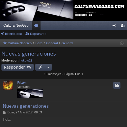
Cultura NeoGeo
Identificarse
Registrarse
or
de
eg
os
nti
ist
Cultura NeoGeo
Foro
General
General
fic
ra
Nuevas generaciones
ar
rs
Moderador:
hokuto29
Responder
se
e
18 mensajes • Página
1
de
1
Frizen
Veterano
Nuevas generaciones
M
Dom, 27 Ago 2017, 08:59
e
Hola,
n
s