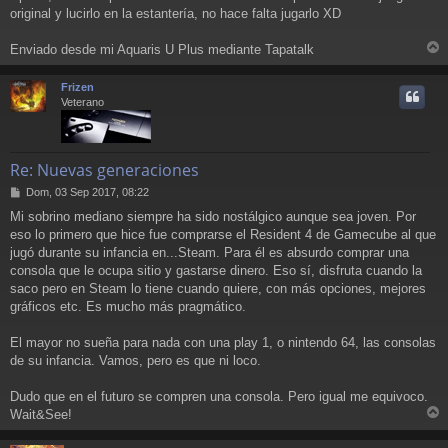
original y lucirlo en la estantería, no hace falta jugarlo XD
Enviado desde mi Aquaris U Plus mediante Tapatalk
r
r
Frizen
i
Veterano
Re: Nuevas generaciones
M
Dom, 03 Sep 2017, 08:22
e
Mi sobrino mediano siempre ha sido nostálgico aunque sea joven. Por
n
eso lo primero que hice fue comprarse el Resident 4 de Gamecube al que
s
a
jugó durante su infancia en...Steam. Para él es absurdo comprar una
j
consola que le ocupa sitio y gastarse dinero. Eso sí, disfruta cuando la
e
saco pero en Steam lo tiene cuando quiere, con más opciones, mejores
gráficos etc. Es mucho más pragmático.
El mayor no sueña para nada con una play 1, o nintendo 64, las consolas
de su infancia. Vamos, pero es que ni loco.
Dudo que en el futuro se compren una consola. Pero igual me equivoco.
Wait&See!
r
r