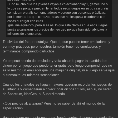
s
Dudo mucho que los jóvenes vayan a coleccionar play 2, gamecube o
a
lo que sea porque pueden tener todos esos juegos en su pc casi gratis
j
con steam o gratis con emuladores y porque son personas prácticas,
e
por lo menos los que conozco, a las que no les gusta estorbarse con
cosas ni cargar con ellas.
Igual me equivoco, pero si es así lo que está claro es que esos juegos
jamás alcanzarán los precios de neo geo porque han sido fabricaos a
millones de ejemplares.
Te olvidas del factor nostalgia. Que si, que pueden tener emuladores y
ser muy prácticos pero nosotros también tenemos emuladores y
terminamos comprando cartuchos.
Yo empecé siendo de emulador y veía absurdo pagar tal cantidad de
dinero por un juego que puedo tener gratis pero luego comprendí que no
es lo mismo un emulador que una máquina original, ni el juego se ve igual
ni transmite las mismas sensaciones.
Cuando los chavales se hagan mayores quedrán recordar los juegos de
su infancia y comenzarán a coleccionar dichos títulos, eso si, no serán
de Spectrum, NeoGeo, ni SuperNintendo.
¿Qué precios alcanzarán? Pues no se sabe, de ahí el mundo de la
especulación.
Hay que tener en cuenta una cosa, habrá cientos de juegos de cada título