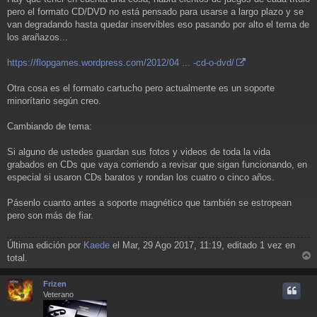
pero el formato CD/DVD no está pensado para usarse a largo plazo y se
van degradando hasta quedar inservibles eso pasando por alto el tema de
los arañazos...
https://flopgames.wordpress.com/2012/04 ... -cd-o-dvd/
Otra cosa es el formato cartucho pero actualmente es un soporte
minorítario según creo.
Cambiando de tema:
Si alguno de ustedes guardan sus fotos y videos de toda la vida
grabados en CDs que vaya corriendo a revisar que sigan funcionando, en
especial si usaron CDs baratos y rondan los cuatro o cinco años.
Pásenlo cuanto antes a soporte magnético que también se estropean
pero son más de fiar.
Última edición por
Kaede
el Mar, 29 Ago 2017, 11:19, editado 1 vez en
total.
r
r
Frizen
i
Veterano