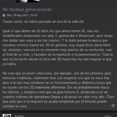
Re: Nuevas generaciones
M
Mar, 29 Ago 2017, 10:54
e
Tienes razón, no había pensado en eso de la vida útil
n
s
a
Igual sí que dentro de 10 años los que ahora tienen 20, una vez
j
estabilizados empezarán con play 2, gamecube o dreamcast, pero tengo
e
mis dudas que vaya a ser tan masivo. Y lo dudo porque la época que
nosotros vivimos fueron los 2D en géneros muy específicos (beat them
up, shooters, versus) en un momento muy preciso de su evolución, casi
al final de su vida, y basados en la repetición y la perseverancia. Todo lo
que se ha hecho desde el inicio del 3D hasta hoy ha sido mejorar lo que
ya había.
No creo que un joven coleccione, por ejemplo, uno de los primeros gran
turismos o tekkens, realmente feos con respecto a lo que se hace hoy
pero a la vez muy similares en su funcionamiento y dinámica (cosa que
no ocurre con los 2D,realmente diferentes )Se irá probablemente hacia
los últimos, y tampoco creo que un gran turismo 5, producido a no sé
cuántos millones de ejemplares llegue a alcanzar un valor muy alto. Claro
que está que si la mayoría se acaba rompiendo por el formato puede
cambiar la cosa.
r
r
Kaede