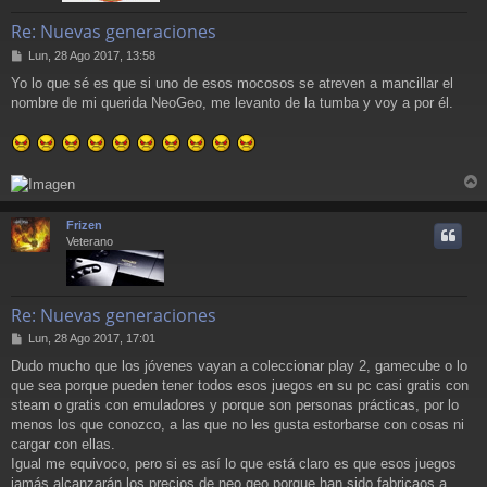
Re: Nuevas generaciones
M
Lun, 28 Ago 2017, 13:58
e
Yo lo que sé es que si uno de esos mocosos se atreven a mancillar el
n
nombre de mi querida NeoGeo, me levanto de la tumba y voy a por él.
s
a
j
e
r
r
Frizen
i
Veterano
Re: Nuevas generaciones
M
Lun, 28 Ago 2017, 17:01
e
Dudo mucho que los jóvenes vayan a coleccionar play 2, gamecube o lo
n
que sea porque pueden tener todos esos juegos en su pc casi gratis con
s
a
steam o gratis con emuladores y porque son personas prácticas, por lo
j
menos los que conozco, a las que no les gusta estorbarse con cosas ni
e
cargar con ellas.
Igual me equivoco, pero si es así lo que está claro es que esos juegos
jamás alcanzarán los precios de neo geo porque han sido fabricaos a