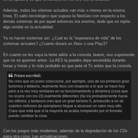
Además, todos los sitemas actuales van más o menos en la misma
línea. El salto tecnológico que supuso la NeoGeo con respecto a los
demás sistemas de por aquel entonces era enorme, dudo que se repita
algo similar en la actualidad.
Ya no hacen sistemas así. ¿Cual es la "esperanza de vida" de los
sistemas actuales? ¿Cuanto durará un Xbox o una Play3?
En cuanto se les vaya la lente adiós a la consola, bueno, eso suponiendo
que no se quemen antes. La AES la puedes dejar encendida durante
horas y horas y lo más probable es que pete el Tv antes que la consola.
Frizen escribió:
No creo que un joven coleccione, por ejemplo, uno de los primeros gran
turismos o tekkens, realmente feos con respecto a lo que se hace hoy
pero a la vez muy similares en su funcionamiento y dinámica (cosa que
no ocurre con los 2D,realmente diferentes )Se irá probablemente hacia
los últimos, y tampoco creo que un gran turismo 5, producido a no sé
cuántos millones de ejemplares llegue a alcanzar un valor muy alto.
Claro que está que si la mayoría se acaba rompiendo por el formato
puede cambiar la cosa.
Con los juegos más modernos, además de la degradación de los CDs
pasa otra cosa: Las actualizaciones.