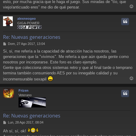
esto, por mucha gracia que le haga el juego. Sus miradas de "tío, que
viejo/anticuado eres" me dio de qué pensar.
r
r
alexneogeo
i
GIGA-POWER
Re: Nuevas generaciones
M
Dom, 27 Ago 2017, 13:04
e
Si, si, me refería a la capacidad de atracción hacia nosotros, las
n
generaciones que la "vivimos". Me refería a que aún queda gente como
s
a
nosotros por incorporarse. Este foro es claro ejemplo.
j
Gente que colecciona otros sistemas retro y que al final tarde o temprano
e
termina también consumiendo AES por su innegable calidad y su
inconmensurable sexapil
r
r
Frizen
i
Veterano
Re: Nuevas generaciones
M
Lun, 28 Ago 2017, 08:04
e
Ah sí, sí, ok!
n
s