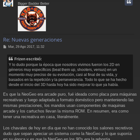
i
Bigger Badder Better
Re: Nuevas generaciones
M
Mar, 29 Ago 2017, 11:32
e
n
Frizen escribió:
s
Y lo dudo porque la época que nosotros vivimos fueron los 2D en
a
géneros muy específicos (beat them up, shooters, versus) en un
j
momento muy preciso de su evolución, casi al final de su vida, y
e
basados en la repetición y la perseverancia. Todo lo que se ha hecho
desde el inicio del 3D hasta hoy ha sido mejorar lo que ya había.
Es que la NeoGeo era arcade puro, fué ideada como placa para máquinas
recreativas y luego adaptada a formato doméstico pero manteniendo las
mismas prestaciones, los mandos usan componentes de maquinas
arcade y los cartuchos llevan la misma ROM. En resumen, era como
tener una recreativa en casa, literalmente.
Los chavales de hoy en día que no han conocido los salones recretivos
dudo que sepan apreciar un sistema como la NeoGeo y lo que suponía
en su época y es que la NeoGeo en los 90's era la rehostia.