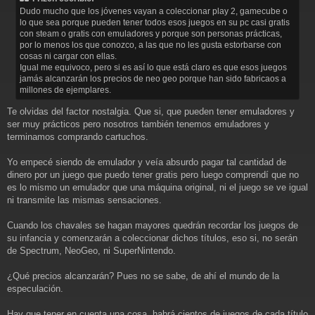
s
Dudo mucho que los jóvenes vayan a coleccionar play 2, gamecube o
a
lo que sea porque pueden tener todos esos juegos en su pc casi gratis
j
con steam o gratis con emuladores y porque son personas prácticas,
e
por lo menos los que conozco, a las que no les gusta estorbarse con
cosas ni cargar con ellas.
Igual me equivoco, pero si es así lo que está claro es que esos juegos
jamás alcanzarán los precios de neo geo porque han sido fabricaos a
millones de ejemplares.
Te olvidas del factor nostalgia. Que si, que pueden tener emuladores y
ser muy prácticos pero nosotros también tenemos emuladores y
terminamos comprando cartuchos.
Yo empecé siendo de emulador y veía absurdo pagar tal cantidad de
dinero por un juego que puedo tener gratis pero luego comprendí que no
es lo mismo un emulador que una máquina original, ni el juego se ve igual
ni transmite las mismas sensaciones.
Cuando los chavales se hagan mayores quedrán recordar los juegos de
su infancia y comenzarán a coleccionar dichos títulos, eso si, no serán
de Spectrum, NeoGeo, ni SuperNintendo.
¿Qué precios alcanzarán? Pues no se sabe, de ahí el mundo de la
especulación.
Hay que tener en cuenta una cosa, habrá cientos de juegos de cada título