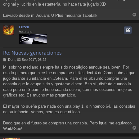
original y lucirlo en la estantería, no hace falta jugarlo XD
Enviado desde mi Aquaris U Plus mediante Tapatalk
r
r
Frizen
i
Veterano
Re: Nuevas generaciones
M
Dom, 03 Sep 2017, 08:22
e
Mi sobrino mediano siempre ha sido nostálgico aunque sea joven. Por
n
eso lo primero que hice fue comprarse el Resident 4 de Gamecube al que
s
a
jugó durante su infancia en...Steam. Para él es absurdo comprar una
j
consola que le ocupa sitio y gastarse dinero. Eso sí, disfruta cuando la
e
saco pero en Steam lo tiene cuando quiere, con más opciones, mejores
gráficos etc. Es mucho más pragmático.
El mayor no sueña para nada con una play 1, o nintendo 64, las consolas
de su infancia. Vamos, pero es que ni loco.
Dudo que en el futuro se compren una consola. Pero igual me equivoco.
Wait&See!
r
r