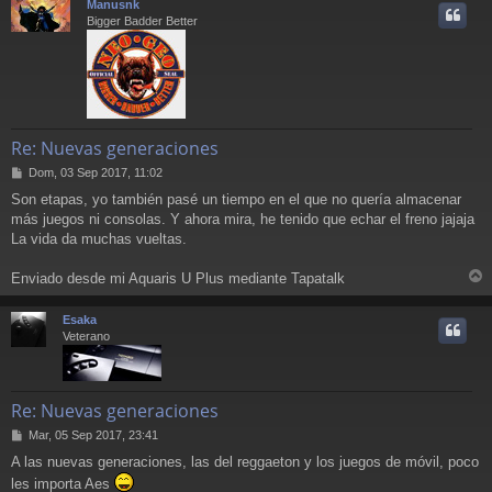
Manusnk
i
Bigger Badder Better
Re: Nuevas generaciones
M
Dom, 03 Sep 2017, 11:02
e
Son etapas, yo también pasé un tiempo en el que no quería almacenar
n
más juegos ni consolas. Y ahora mira, he tenido que echar el freno jajaja
s
a
La vida da muchas vueltas.
j
e
Enviado desde mi Aquaris U Plus mediante Tapatalk
r
r
Esaka
i
Veterano
Re: Nuevas generaciones
M
Mar, 05 Sep 2017, 23:41
e
A las nuevas generaciones, las del reggaeton y los juegos de móvil, poco
n
les importa Aes
s