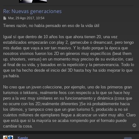
Re: Nuevas generaciones
M
Mar, 29 Ago 2017, 10:54
e
Tienes razón, no había pensado en eso de la vida útil
n
s
a
Igual sí que dentro de 10 años los que ahora tienen 20, una vez
j
estabilizados empezarán con play 2, gamecube o dreamcast, pero tengo
e
mis dudas que vaya a ser tan masivo. Y lo dudo porque la época que
nosotros vivimos fueron los 2D en géneros muy específicos (beat them
up, shooters, versus) en un momento muy preciso de su evolución, casi
al final de su vida, y basados en la repetición y la perseverancia. Todo lo
que se ha hecho desde el inicio del 3D hasta hoy ha sido mejorar lo que
ya había.
No creo que un joven coleccione, por ejemplo, uno de los primeros gran
turismos o tekkens, realmente feos con respecto a lo que se hace hoy
pero a la vez muy similares en su funcionamiento y dinámica (cosa que
no ocurre con los 2D,realmente diferentes )Se irá probablemente hacia
los últimos, y tampoco creo que un gran turismo 5, producido a no sé
cuántos millones de ejemplares llegue a alcanzar un valor muy alto. Claro
que está que si la mayoría se acaba rompiendo por el formato puede
cambiar la cosa.
r
r
Kaede