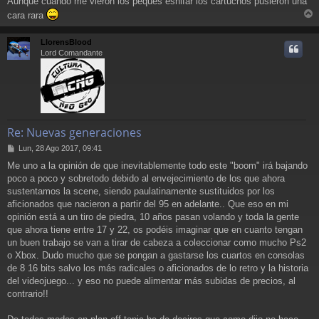
Aunque cuando me vieron los peques esnifar los cartuchos pusieron una
a
cara rara
j
r
e
r
LlorensBlood
i
Lord Comandante
Re: Nuevas generaciones
M
Lun, 28 Ago 2017, 09:41
e
Me uno a la opinión de que inevitablemente todo este "boom" irá bajando
n
poco a poco y sobretodo debido al envejecimiento de los que ahora
s
a
sustentamos la scene, siendo paulatinamente sustituidos por los
j
aficionados que nacieron a partir del 95 en adelante.. Que eso en mi
e
opinión está a un tiro de piedra, 10 años pasan volando y toda la gente
que ahora tiene entre 17 y 22, os podéis imaginar que en cuanto tengan
un buen trabajo se van a tirar de cabeza a coleccionar como mucho Ps2
o Xbox. Dudo mucho que se pongan a gastarse los cuartos en consolas
de 8 16 bits salvo los más radicales o aficionados de lo retro y la historia
del videojuego... y eso no puede alimentar más subidas de precios, al
contrario!!