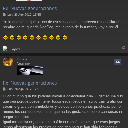
Re: Nuevas generaciones
M
Lun, 28 Ago 2017, 13:58
e
Yo lo que sé es que si uno de esos mocosos se atreven a mancillar el
n
nombre de mi querida NeoGeo, me levanto de la tumba y voy a por él.
s
a
j
e
r
r
Frizen
i
Veterano
Re: Nuevas generaciones
M
Lun, 28 Ago 2017, 17:01
e
Dudo mucho que los jóvenes vayan a coleccionar play 2, gamecube o lo
n
que sea porque pueden tener todos esos juegos en su pc casi gratis con
s
a
steam o gratis con emuladores y porque son personas prácticas, por lo
j
menos los que conozco, a las que no les gusta estorbarse con cosas ni
e
cargar con ellas.
Igual me equivoco, pero si es así lo que está claro es que esos juegos
jamás alcanzarán los precios de neo geo porque han sido fabricaos a