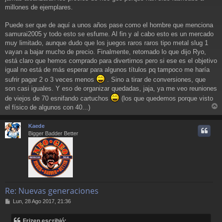
millones de ejemplares.
Puede ser que de aquí a unos años pase como el hombre que menciona
samurai2005 y todo esto se esfume. Al fin y al cabo esto es un mercado
muy limitado, aunque dudo que los juegos raros raros tipo metal slug 1
vayan a bajar mucho de precio. Finalmente, retomado lo que dijo Ryo,
está claro que hemos comprado para divertirnos pero si ese es el objetivo
igual no está de más esperar para algunos títulos pq tampoco me haría
sufrir pagar 2 o 3 veces menos
. Sino a tirar de conversiones, que
son casi iguales. Y eso de organizar quedadas, jaja, ya me veo reuniones
de viejos de 70 esnifando cartuchos
(los que quedemos porque visto
el físico de algunos con 40...)
r
r
Kaede
i
Bigger Badder Better
Re: Nuevas generaciones
M
Lun, 28 Ago 2017, 21:36
e
n
Frizen escribió: