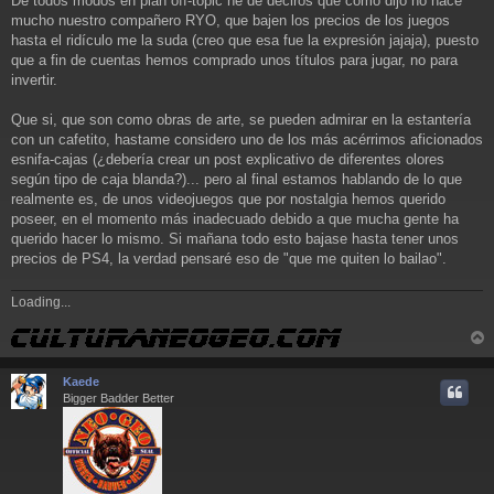
De todos modos en plan off-topic he de deciros que como dijo no hace
mucho nuestro compañero RYO, que bajen los precios de los juegos
hasta el ridículo me la suda (creo que esa fue la expresión jajaja), puesto
que a fin de cuentas hemos comprado unos títulos para jugar, no para
invertir.
Que si, que son como obras de arte, se pueden admirar en la estantería
con un cafetito, hastame considero uno de los más acérrimos aficionados
esnifa-cajas (¿debería crear un post explicativo de diferentes olores
según tipo de caja blanda?)... pero al final estamos hablando de lo que
realmente es, de unos videojuegos que por nostalgia hemos querido
poseer, en el momento más inadecuado debido a que mucha gente ha
querido hacer lo mismo. Si mañana todo esto bajase hasta tener unos
precios de PS4, la verdad pensaré eso de "que me quiten lo bailao".
Loading...
r
r
Kaede
i
Bigger Badder Better