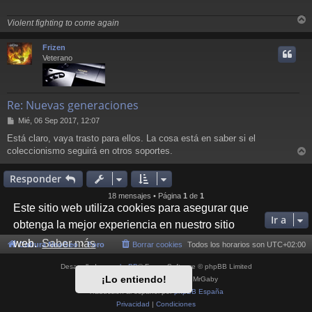
a
j
Violent fighting to come again
e
r
r
Frizen
i
Veterano
Re: Nuevas generaciones
M
Mié, 06 Sep 2017, 12:07
e
Está claro, vaya trasto para ellos. La cosa está en saber si el
n
coleccionismo seguirá en otros soportes.
s
r
a
j
r
Responder
e
i
18 mensajes • Página
1
de
1
Este sitio web utiliza cookies para asegurar que
Ir a
obtenga la mejor experiencia en nuestro sitio
web.
Saber más
Cultura NeoGeo
Foro
Borrar cookies
Todos los horarios son
UTC+02:00
Desarrollado por
phpBB
® Forum Software © phpBB Limited
¡Lo entiendo!
Style por
Arty
- phpBB 3.3 por MrGaby
Traducción al español por
phpBB España
Privacidad
|
Condiciones