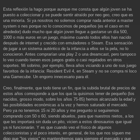
Esta reflexión la hago porque aunque me consta que algún joven se ha
puesto a coleccionar y se puede sentir atraído por neo geo, creo que es
una minoría. Si ya nosotros no solemos comprar nada anterior a master
system o nes porque no lo conocimos de pequeños (es el caso en mi
alrededor) dudo mucho que algún joven llegue a gastarse un día 500,
1000 o más euros en un juego, máxime cuando todos ellos han nacido
después de internet y crecido con emuladores o Steam. Esa sensación
de jugar a un sistema auténtico de la infancia a ellos se la pela, no lo
conocieron. Antes comprarían una play 2 o una dreamcast, pero tampoco
lo veo cuando tienen esos juegos gratis o casi regalados en otros
soportes. Mi sobrino, por ejemplo, lleva años viciando a uno de sus juego
favoritos de la infancia: Resident Evil 4, en Steam y no se compra ni loco
una Gamecube. Un engorro innecesario para él.
Creo, finalmente, que todo tiene un fin, que la subida brutal de precios de
estos años corresponde a que los que la quisimos tener de pequeño (los
nacidos, grosso modo, sobre los años 75-85) hemos alcanzado la edad y
las posibilidades económicas a la vez y hemos saturado el mercado.
Pero ya no tenemos 15 ni 20 años y me pregunto si seguiremos
comprando con 50 o 60, siendo abuelos, para que nuestros nietos, a los
que les importará sin duda un pito, vicien a estos dinosaurios que igual
ya ni funcionarán. Y es que cuando veo el físico de algunos
coleccionistas y el poco interés, en general, de los que nos siguen me
digo que "los viejos" no mantendremos para siempre el mercado y que