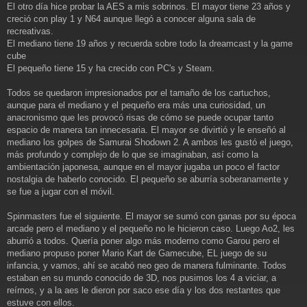
a
El otro día hice probar la AES a mis sobrinos. El mayor tiene 23 años y
j
creció con play 1 y N64 aunque llegó a conocer alguna sala de
e
recreativas.
El mediano tiene 19 años y recuerda sobre todo la dreamcast y la game
cube
El pequeño tiene 15 y ha crecido con PC's y Steam.
Todos se quedaron impresionados por el tamaño de los cartuchos,
aunque para el mediano y el pequeño era más una curiosidad, un
anacronismo que les provocó risas de cómo se puede ocupar tanto
espacio de manera tan innecesaria. El mayor se divirtió y le enseñó al
mediano los golpes de Samurai Shodown 2. A ambos les gustó el juego,
más profundo y complejo de lo que se imaginaban, así como la
ambientación japonesa, aunque en el mayor jugaba un poco el factor
nostalgia de haberlo conocido. El pequeño se aburría soberanamente y
se fue a jugar con el móvil.
Spinmasters fue el siguiente. El mayor se sumó con ganas por su época
arcade pero el mediano y el pequeño no le hicieron caso. Luego Ao2, les
aburrió a todos. Quería poner algo más moderno como Garou pero el
mediano propuso poner Mario Kart de Gamecube, EL juego de su
infancia, y vamos, ahí se acabó neo geo de manera fulminante. Todos
estaban en su mundo conocido de 3D, nos pusimos los 4 a viciar, a
reírnos, y a la aes le dieron por saco ese día y los dos restantes que
estuve con ellos.