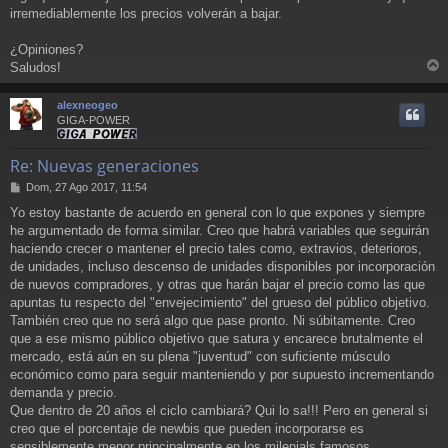
irremediablemente los precios volverán a bajar.
¿Opiniones?
Saludos!
r
r
alexneogeo
i
GIGA-POWER
Re: Nuevas generaciones
M
Dom, 27 Ago 2017, 11:54
e
Yo estoy bastante de acuerdo en general con lo que expones y siempre
n
he argumentado de forma similar. Creo que habrá variables que seguirán
s
a
haciendo crecer o mantener el precio tales como, extravios, deterioros,
j
de unidades, incluso descenso de unidades disponibles por incorporación
e
de nuevos compradores, y otras que harán bajar el precio como las que
apuntas tu respecto del "envejecimiento" del grueso del público objetivo.
También creo que no será algo que pase pronto. Ni súbitamente. Creo
que a ese mismo público objetivo que satura y encarece brutalmente el
mercado, está aún en su plena "juventud" con suficiente músculo
económico como para seguir manteniendo y por supuesto incrementando
demanda y precio.
Que dentro de 20 años el ciclo cambiará? Qui lo sa!!! Pero en general si
creo que el porcentaje de newbis que pueden incorporarse es
sensiblemente menor principalmente en los milenials famosos.