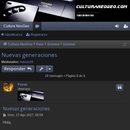
Cultura NeoGeo
Identificarse
Registrarse
or
de
eg
os
nti
ist
Cultura NeoGeo
Foro
General
General
fic
ra
Nuevas generaciones
ar
rs
Moderador:
hokuto29
Responder
se
e
18 mensajes • Página
1
de
1
Frizen
Veterano
Nuevas generaciones
M
Dom, 27 Ago 2017, 08:59
e
Hola,
n
s