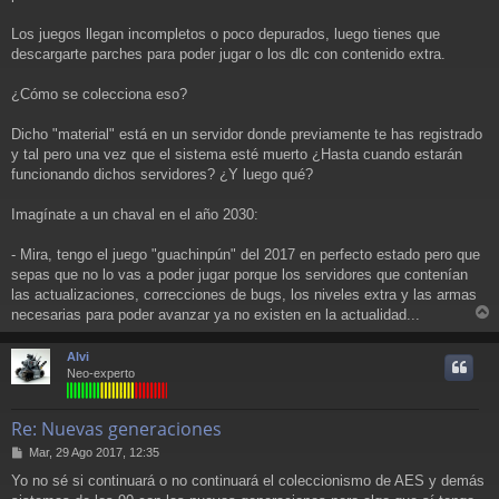
Los juegos llegan incompletos o poco depurados, luego tienes que
descargarte parches para poder jugar o los dlc con contenido extra.
¿Cómo se colecciona eso?
Dicho "material" está en un servidor donde previamente te has registrado
y tal pero una vez que el sistema esté muerto ¿Hasta cuando estarán
funcionando dichos servidores? ¿Y luego qué?
Imagínate a un chaval en el año 2030:
- Mira, tengo el juego "guachinpún" del 2017 en perfecto estado pero que
sepas que no lo vas a poder jugar porque los servidores que contenían
las actualizaciones, correcciones de bugs, los niveles extra y las armas
necesarias para poder avanzar ya no existen en la actualidad...
r
r
Alvi
i
Neo-experto
Re: Nuevas generaciones
M
Mar, 29 Ago 2017, 12:35
e
Yo no sé si continuará o no continuará el coleccionismo de AES y demás
n