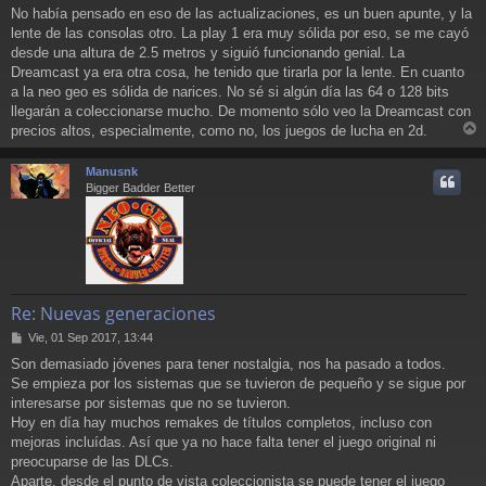
No había pensado en eso de las actualizaciones, es un buen apunte, y la
lente de las consolas otro. La play 1 era muy sólida por eso, se me cayó
desde una altura de 2.5 metros y siguió funcionando genial. La
Dreamcast ya era otra cosa, he tenido que tirarla por la lente. En cuanto
a la neo geo es sólida de narices. No sé si algún día las 64 o 128 bits
llegarán a coleccionarse mucho. De momento sólo veo la Dreamcast con
precios altos, especialmente, como no, los juegos de lucha en 2d.
r
r
Manusnk
i
Bigger Badder Better
Re: Nuevas generaciones
M
Vie, 01 Sep 2017, 13:44
e
Son demasiado jóvenes para tener nostalgia, nos ha pasado a todos.
n
Se empieza por los sistemas que se tuvieron de pequeño y se sigue por
s
a
interesarse por sistemas que no se tuvieron.
j
Hoy en día hay muchos remakes de títulos completos, incluso con
e
mejoras incluídas. Así que ya no hace falta tener el juego original ni
preocuparse de las DLCs.
Aparte, desde el punto de vista coleccionista se puede tener el juego