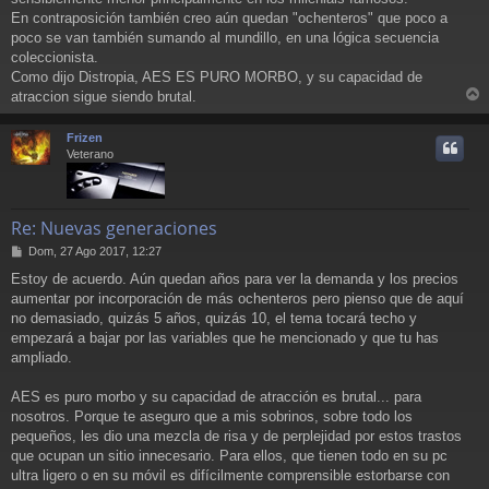
En contraposición también creo aún quedan "ochenteros" que poco a
poco se van también sumando al mundillo, en una lógica secuencia
coleccionista.
Como dijo Distropia, AES ES PURO MORBO, y su capacidad de
atraccion sigue siendo brutal.
r
r
Frizen
i
Veterano
Re: Nuevas generaciones
M
Dom, 27 Ago 2017, 12:27
e
Estoy de acuerdo. Aún quedan años para ver la demanda y los precios
n
aumentar por incorporación de más ochenteros pero pienso que de aquí
s
a
no demasiado, quizás 5 años, quizás 10, el tema tocará techo y
j
empezará a bajar por las variables que he mencionado y que tu has
e
ampliado.
AES es puro morbo y su capacidad de atracción es brutal... para
nosotros. Porque te aseguro que a mis sobrinos, sobre todo los
pequeños, les dio una mezcla de risa y de perplejidad por estos trastos
que ocupan un sitio innecesario. Para ellos, que tienen todo en su pc
ultra ligero o en su móvil es difícilmente comprensible estorbarse con