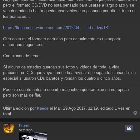
pero el formato CD/DVD no está pensado para usarse a largo plazo y se
van degradando hasta quedar inservibles eso pasando por alto el tema de
los arañazos...
https://flopgames.wordpress.com/2012/04 ... -cd-o-dvd/
Otra cosa es el formato cartucho pero actualmente es un soporte
minorítario según creo.
Cambiando de tema:
Si alguno de ustedes guardan sus fotos y videos de toda la vida
grabados en CDs que vaya corriendo a revisar que sigan funcionando, en
especial si usaron CDs baratos y rondan los cuatro o cinco años.
Pásenlo cuanto antes a soporte magnético que también se estropean
pero son más de fiar.
Última edición por
Kaede
el Mar, 29 Ago 2017, 11:19, editado 1 vez en
total.
r
r
Frizen
i
Veterano