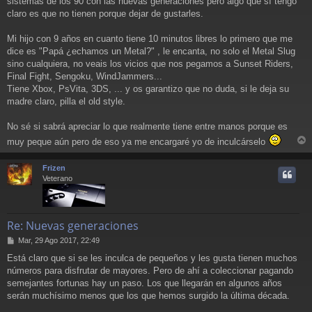
sistemas de los 90 con las nuevas generaciones pero algo que sí tengo
s
a
claro es que no tienen porque dejar de gustarles.
j
e
Mi hijo con 9 años en cuanto tiene 10 minutos libres lo primero que me
dice es "Papá ¿echamos un Metal?" , le encanta, no solo el Metal Slug
sino cualquiera, no veais los vicios que nos pegamos a Sunset Riders,
Final Fight, Sengoku, WindJammers...
Tiene Xbox, PsVita, 3DS, ... y os garantizo que no duda, si le deja su
madre claro, pilla el old style.
No sé si sabrá apreciar lo que realmente tiene entre manos porque es
muy peque aún pero de eso ya me encargaré yo de inculcárselo
r
r
Frizen
i
Veterano
Re: Nuevas generaciones
M
Mar, 29 Ago 2017, 22:49
e
Está claro que si se les inculca de pequeños y les gusta tienen muchos
n
números para disfrutar de mayores. Pero de ahí a coleccionar pagando
s
a
semejantes fortunas hay un paso. Los que llegarán en algunos años
j
serán muchísimo menos que los que hemos surgido la última década.
e