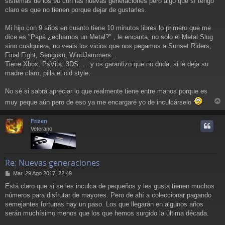
sistemas de los 90 con las nuevas generaciones pero algo que sí tengo
s
a
claro es que no tienen porque dejar de gustarles.
j
e
Mi hijo con 9 años en cuanto tiene 10 minutos libres lo primero que me
dice es "Papá ¿echamos un Metal?" , le encanta, no solo el Metal Slug
sino cualquiera, no veais los vicios que nos pegamos a Sunset Riders,
Final Fight, Sengoku, WindJammers...
Tiene Xbox, PsVita, 3DS, ... y os garantizo que no duda, si le deja su
madre claro, pilla el old style.
No sé si sabrá apreciar lo que realmente tiene entre manos porque es
muy peque aún pero de eso ya me encargaré yo de inculcárselo
r
r
Frizen
i
Veterano
Re: Nuevas generaciones
M
Mar, 29 Ago 2017, 22:49
e
Está claro que si se les inculca de pequeños y les gusta tienen muchos
n
números para disfrutar de mayores. Pero de ahí a coleccionar pagando
s
a
semejantes fortunas hay un paso. Los que llegarán en algunos años
j
serán muchísimo menos que los que hemos surgido la última década.
e