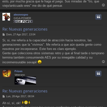
esto, por mucha gracia que le haga el juego. Sus miradas de "tío, que
viejo/anticuado eres" me dio de qué pensar.
r
r
alexneogeo
i
GIGA-POWER
Re: Nuevas generaciones
M
Dom, 27 Ago 2017, 13:04
e
Si, si, me refería a la capacidad de atracción hacia nosotros, las
n
generaciones que la "vivimos". Me refería a que aún queda gente como
s
a
nosotros por incorporarse. Este foro es claro ejemplo.
j
Gente que colecciona otros sistemas retro y que al final tarde o temprano
e
termina también consumiendo AES por su innegable calidad y su
inconmensurable sexapil
r
r
Frizen
i
Veterano
Re: Nuevas generaciones
M
Lun, 28 Ago 2017, 08:04
e
Ah sí, sí, ok!
n
s