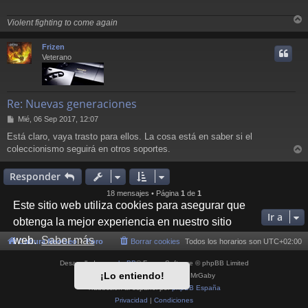
a
j
Violent fighting to come again
e
r
r
Frizen
i
Veterano
Re: Nuevas generaciones
M
Mié, 06 Sep 2017, 12:07
e
Está claro, vaya trasto para ellos. La cosa está en saber si el
n
coleccionismo seguirá en otros soportes.
s
r
a
j
r
Responder
e
i
18 mensajes • Página
1
de
1
Este sitio web utiliza cookies para asegurar que
Ir a
obtenga la mejor experiencia en nuestro sitio
web.
Saber más
Cultura NeoGeo
Foro
Borrar cookies
Todos los horarios son
UTC+02:00
Desarrollado por
phpBB
® Forum Software © phpBB Limited
¡Lo entiendo!
Style por
Arty
- phpBB 3.3 por MrGaby
Traducción al español por
phpBB España
Privacidad
|
Condiciones