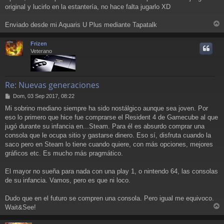
original y lucirlo en la estantería, no hace falta jugarlo XD
Enviado desde mi Aquaris U Plus mediante Tapatalk
r
r
Frizen
i
Veterano
Re: Nuevas generaciones
M
Dom, 03 Sep 2017, 08:22
e
Mi sobrino mediano siempre ha sido nostálgico aunque sea joven. Por
n
eso lo primero que hice fue comprarse el Resident 4 de Gamecube al que
s
a
jugó durante su infancia en...Steam. Para él es absurdo comprar una
j
consola que le ocupa sitio y gastarse dinero. Eso sí, disfruta cuando la
e
saco pero en Steam lo tiene cuando quiere, con más opciones, mejores
gráficos etc. Es mucho más pragmático.
El mayor no sueña para nada con una play 1, o nintendo 64, las consolas
de su infancia. Vamos, pero es que ni loco.
Dudo que en el futuro se compren una consola. Pero igual me equivoco.
Wait&See!
r
r