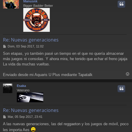
Manusnk
i
Bigger Badder Better
Re: Nuevas generaciones
M
Dom, 03 Sep 2017, 11:02
e
Son etapas, yo también pasé un tiempo en el que no quería almacenar
n
más juegos ni consolas. Y ahora mira, he tenido que echar el freno jajaja
s
a
La vida da muchas vueltas.
j
e
Enviado desde mi Aquaris U Plus mediante Tapatalk
r
r
Esaka
i
Veterano
Re: Nuevas generaciones
M
Mar, 05 Sep 2017, 23:41
e
A las nuevas generaciones, las del reggaeton y los juegos de móvil, poco
n
les importa Aes
s