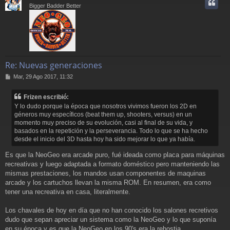
i
Bigger Badder Better
Re: Nuevas generaciones
M
Mar, 29 Ago 2017, 11:32
e
n
Frizen escribió:
s
Y lo dudo porque la época que nosotros vivimos fueron los 2D en
a
géneros muy específicos (beat them up, shooters, versus) en un
j
momento muy preciso de su evolución, casi al final de su vida, y
e
basados en la repetición y la perseverancia. Todo lo que se ha hecho
desde el inicio del 3D hasta hoy ha sido mejorar lo que ya había.
Es que la NeoGeo era arcade puro, fué ideada como placa para máquinas
recreativas y luego adaptada a formato doméstico pero manteniendo las
mismas prestaciones, los mandos usan componentes de maquinas
arcade y los cartuchos llevan la misma ROM. En resumen, era como
tener una recreativa en casa, literalmente.
Los chavales de hoy en día que no han conocido los salones recretivos
dudo que sepan apreciar un sistema como la NeoGeo y lo que suponía
en su época y es que la NeoGeo en los 90's era la rehostia.