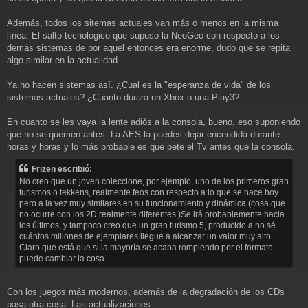
Además, todos los sitemas actuales van más o menos en la misma
línea. El salto tecnológico que supuso la NeoGeo con respecto a los
demás sistemas de por aquel entonces era enorme, dudo que se repita
algo similar en la actualidad.
Ya no hacen sistemas así. ¿Cual es la "esperanza de vida" de los
sistemas actuales? ¿Cuanto durará un Xbox o una Play3?
En cuanto se les vaya la lente adiós a la consola, bueno, eso suponiendo
que no se quemen antes. La AES la puedes dejar encendida durante
horas y horas y lo más probable es que pete el Tv antes que la consola.
Frizen escribió:
No creo que un joven coleccione, por ejemplo, uno de los primeros gran
turismos o tekkens, realmente feos con respecto a lo que se hace hoy
pero a la vez muy similares en su funcionamiento y dinámica (cosa que
no ocurre con los 2D,realmente diferentes )Se irá probablemente hacia
los últimos, y tampoco creo que un gran turismo 5, producido a no sé
cuántos millones de ejemplares llegue a alcanzar un valor muy alto.
Claro que está que si la mayoría se acaba rompiendo por el formato
puede cambiar la cosa.
Con los juegos más modernos, además de la degradación de los CDs
pasa otra cosa: Las actualizaciones.