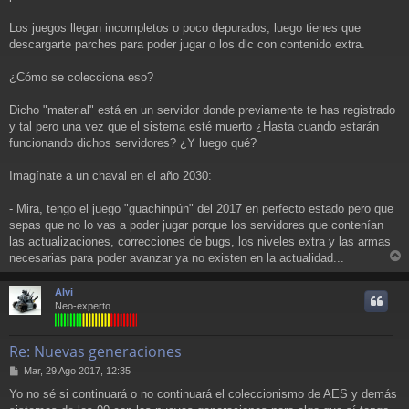
Los juegos llegan incompletos o poco depurados, luego tienes que
descargarte parches para poder jugar o los dlc con contenido extra.
¿Cómo se colecciona eso?
Dicho "material" está en un servidor donde previamente te has registrado
y tal pero una vez que el sistema esté muerto ¿Hasta cuando estarán
funcionando dichos servidores? ¿Y luego qué?
Imagínate a un chaval en el año 2030:
- Mira, tengo el juego "guachinpún" del 2017 en perfecto estado pero que
sepas que no lo vas a poder jugar porque los servidores que contenían
las actualizaciones, correcciones de bugs, los niveles extra y las armas
necesarias para poder avanzar ya no existen en la actualidad...
r
r
Alvi
i
Neo-experto
Re: Nuevas generaciones
M
Mar, 29 Ago 2017, 12:35
e
Yo no sé si continuará o no continuará el coleccionismo de AES y demás
n