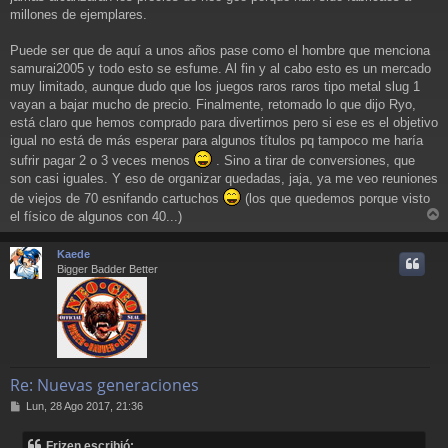
millones de ejemplares.
Puede ser que de aquí a unos años pase como el hombre que menciona
samurai2005 y todo esto se esfume. Al fin y al cabo esto es un mercado
muy limitado, aunque dudo que los juegos raros raros tipo metal slug 1
vayan a bajar mucho de precio. Finalmente, retomado lo que dijo Ryo,
está claro que hemos comprado para divertirnos pero si ese es el objetivo
igual no está de más esperar para algunos títulos pq tampoco me haría
sufrir pagar 2 o 3 veces menos
. Sino a tirar de conversiones, que
son casi iguales. Y eso de organizar quedadas, jaja, ya me veo reuniones
de viejos de 70 esnifando cartuchos
(los que quedemos porque visto
el físico de algunos con 40...)
r
r
Kaede
i
Bigger Badder Better
Re: Nuevas generaciones
M
Lun, 28 Ago 2017, 21:36
e
n
Frizen escribió: