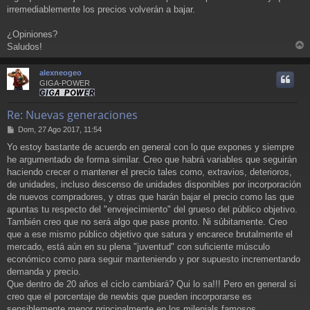
irremediablemente los precios volverán a bajar.
¿Opiniones?
Saludos!
r
r
alexneogeo
i
GIGA-POWER
Re: Nuevas generaciones
M
Dom, 27 Ago 2017, 11:54
e
Yo estoy bastante de acuerdo en general con lo que expones y siempre
n
he argumentado de forma similar. Creo que habrá variables que seguirán
s
a
haciendo crecer o mantener el precio tales como, extravios, deterioros,
j
de unidades, incluso descenso de unidades disponibles por incorporación
e
de nuevos compradores, y otras que harán bajar el precio como las que
apuntas tu respecto del "envejecimiento" del grueso del público objetivo.
También creo que no será algo que pase pronto. Ni súbitamente. Creo
que a ese mismo público objetivo que satura y encarece brutalmente el
mercado, está aún en su plena "juventud" con suficiente músculo
económico como para seguir manteniendo y por supuesto incrementando
demanda y precio.
Que dentro de 20 años el ciclo cambiará? Qui lo sa!!! Pero en general si
creo que el porcentaje de newbis que pueden incorporarse es
sensiblemente menor principalmente en los milenials famosos.