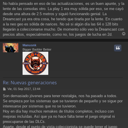
No había pensado en eso de las actualizaciones, es un buen apunte, y la
lente de las consolas otro. La play 1 era muy sólida por eso, se me cayó
desde una altura de 2.5 metros y siguió funcionando genial. La
Dreamcast ya era otra cosa, he tenido que tirarla por la lente. En cuanto
a la neo geo es sólida de narices. No sé si algún día las 64 o 128 bits
llegarán a coleccionarse mucho. De momento sólo veo la Dreamcast con
precios altos, especialmente, como no, los juegos de lucha en 2d.
r
r
Manusnk
i
Bigger Badder Better
Re: Nuevas generaciones
M
Vie, 01 Sep 2017, 13:44
e
Son demasiado jóvenes para tener nostalgia, nos ha pasado a todos.
n
Se empieza por los sistemas que se tuvieron de pequeño y se sigue por
s
a
interesarse por sistemas que no se tuvieron.
j
Hoy en día hay muchos remakes de títulos completos, incluso con
e
mejoras incluídas. Así que ya no hace falta tener el juego original ni
preocuparse de las DLCs.
Aparte, desde el punto de vista coleccionista se puede tener el juego