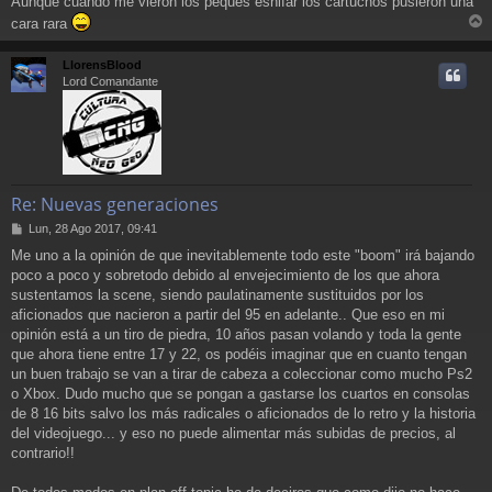
Aunque cuando me vieron los peques esnifar los cartuchos pusieron una
a
cara rara
j
r
e
r
LlorensBlood
i
Lord Comandante
Re: Nuevas generaciones
M
Lun, 28 Ago 2017, 09:41
e
Me uno a la opinión de que inevitablemente todo este "boom" irá bajando
n
poco a poco y sobretodo debido al envejecimiento de los que ahora
s
a
sustentamos la scene, siendo paulatinamente sustituidos por los
j
aficionados que nacieron a partir del 95 en adelante.. Que eso en mi
e
opinión está a un tiro de piedra, 10 años pasan volando y toda la gente
que ahora tiene entre 17 y 22, os podéis imaginar que en cuanto tengan
un buen trabajo se van a tirar de cabeza a coleccionar como mucho Ps2
o Xbox. Dudo mucho que se pongan a gastarse los cuartos en consolas
de 8 16 bits salvo los más radicales o aficionados de lo retro y la historia
del videojuego... y eso no puede alimentar más subidas de precios, al
contrario!!