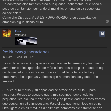
En contraposición también creo aún quedan "ochenteros" que poco a
poco se van también sumando al mundillo, en una lógica secuencia
coleccionista.
Como dijo Distropia, AES ES PURO MORBO, y su capacidad de
atraccion sigue siendo brutal.
r
r
Frizen
i
Veterano
Re: Nuevas generaciones
M
Dom, 27 Ago 2017, 12:27
e
Estoy de acuerdo. Aún quedan años para ver la demanda y los precios
n
aumentar por incorporación de más ochenteros pero pienso que de aquí
s
a
no demasiado, quizás 5 años, quizás 10, el tema tocará techo y
j
empezará a bajar por las variables que he mencionado y que tu has
e
ampliado.
AES es puro morbo y su capacidad de atracción es brutal... para
nosotros. Porque te aseguro que a mis sobrinos, sobre todo los
pequeños, les dio una mezcla de risa y de perplejidad por estos trastos
que ocupan un sitio innecesario. Para ellos, que tienen todo en su pc
ultra ligero o en su móvil es difícilmente comprensible estorbarse con