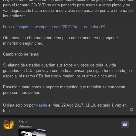
pero el formato CD/DVD no está pensado para usarse a largo plazo y se
van degradando hasta quedar inservibles eso pasando por alto el tema de
los arañazos...
https://flopgames.wordpress.com/2012/04 ... -cd-o-dvd/
Otra cosa es el formato cartucho pero actualmente es un soporte
minorítario según creo.
Cambiando de tema:
Si alguno de ustedes guardan sus fotos y videos de toda la vida
grabados en CDs que vaya corriendo a revisar que sigan funcionando, en
especial si usaron CDs baratos y rondan los cuatro o cinco años.
Pásenlo cuanto antes a soporte magnético que también se estropean
pero son más de fiar.
Última edición por
Kaede
el Mar, 29 Ago 2017, 11:19, editado 1 vez en
total.
r
r
Frizen
i
Veterano