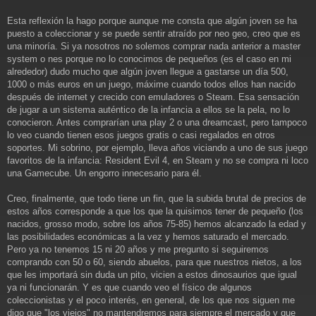
Esta reflexión la hago porque aunque me consta que algún joven se ha
puesto a coleccionar y se puede sentir atraído por neo geo, creo que es
una minoría. Si ya nosotros no solemos comprar nada anterior a master
system o nes porque no lo conocimos de pequeños (es el caso en mi
alrededor) dudo mucho que algún joven llegue a gastarse un día 500,
1000 o más euros en un juego, máxime cuando todos ellos han nacido
después de internet y crecido con emuladores o Steam. Esa sensación
de jugar a un sistema auténtico de la infancia a ellos se la pela, no lo
conocieron. Antes comprarían una play 2 o una dreamcast, pero tampoco
lo veo cuando tienen esos juegos gratis o casi regalados en otros
soportes. Mi sobrino, por ejemplo, lleva años viciando a uno de sus juego
favoritos de la infancia: Resident Evil 4, en Steam y no se compra ni loco
una Gamecube. Un engorro innecesario para él.
Creo, finalmente, que todo tiene un fin, que la subida brutal de precios de
estos años corresponde a que los que la quisimos tener de pequeño (los
nacidos, grosso modo, sobre los años 75-85) hemos alcanzado la edad y
las posibilidades económicas a la vez y hemos saturado el mercado.
Pero ya no tenemos 15 ni 20 años y me pregunto si seguiremos
comprando con 50 o 60, siendo abuelos, para que nuestros nietos, a los
que les importará sin duda un pito, vicien a estos dinosaurios que igual
ya ni funcionarán. Y es que cuando veo el físico de algunos
coleccionistas y el poco interés, en general, de los que nos siguen me
digo que "los viejos" no mantendremos para siempre el mercado y que