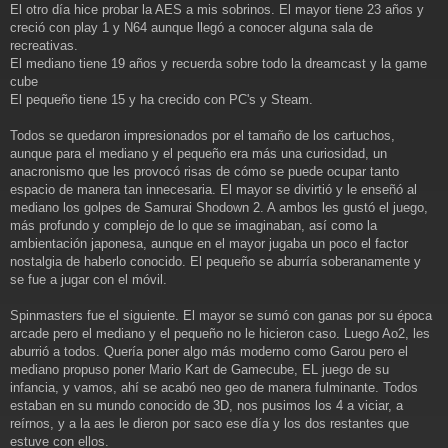
a
El otro día hice probar la AES a mis sobrinos. El mayor tiene 23 años y
j
creció con play 1 y N64 aunque llegó a conocer alguna sala de
e
recreativas.
El mediano tiene 19 años y recuerda sobre todo la dreamcast y la game
cube
El pequeño tiene 15 y ha crecido con PC's y Steam.
Todos se quedaron impresionados por el tamaño de los cartuchos,
aunque para el mediano y el pequeño era más una curiosidad, un
anacronismo que les provocó risas de cómo se puede ocupar tanto
espacio de manera tan innecesaria. El mayor se divirtió y le enseñó al
mediano los golpes de Samurai Shodown 2. A ambos les gustó el juego,
más profundo y complejo de lo que se imaginaban, así como la
ambientación japonesa, aunque en el mayor jugaba un poco el factor
nostalgia de haberlo conocido. El pequeño se aburría soberanamente y
se fue a jugar con el móvil.
Spinmasters fue el siguiente. El mayor se sumó con ganas por su época
arcade pero el mediano y el pequeño no le hicieron caso. Luego Ao2, les
aburrió a todos. Quería poner algo más moderno como Garou pero el
mediano propuso poner Mario Kart de Gamecube, EL juego de su
infancia, y vamos, ahí se acabó neo geo de manera fulminante. Todos
estaban en su mundo conocido de 3D, nos pusimos los 4 a viciar, a
reírnos, y a la aes le dieron por saco ese día y los dos restantes que
estuve con ellos.