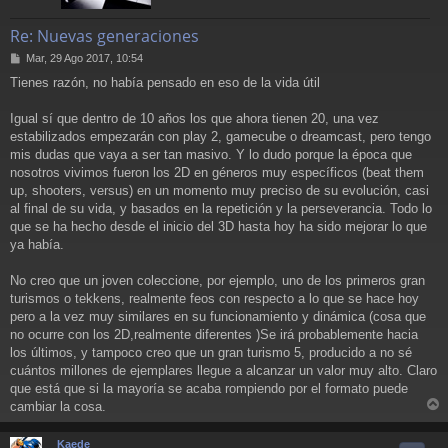
Re: Nuevas generaciones
M
Mar, 29 Ago 2017, 10:54
e
Tienes razón, no había pensado en eso de la vida útil
n
s
a
Igual sí que dentro de 10 años los que ahora tienen 20, una vez
j
estabilizados empezarán con play 2, gamecube o dreamcast, pero tengo
e
mis dudas que vaya a ser tan masivo. Y lo dudo porque la época que
nosotros vivimos fueron los 2D en géneros muy específicos (beat them
up, shooters, versus) en un momento muy preciso de su evolución, casi
al final de su vida, y basados en la repetición y la perseverancia. Todo lo
que se ha hecho desde el inicio del 3D hasta hoy ha sido mejorar lo que
ya había.
No creo que un joven coleccione, por ejemplo, uno de los primeros gran
turismos o tekkens, realmente feos con respecto a lo que se hace hoy
pero a la vez muy similares en su funcionamiento y dinámica (cosa que
no ocurre con los 2D,realmente diferentes )Se irá probablemente hacia
los últimos, y tampoco creo que un gran turismo 5, producido a no sé
cuántos millones de ejemplares llegue a alcanzar un valor muy alto. Claro
que está que si la mayoría se acaba rompiendo por el formato puede
cambiar la cosa.
r
r
Kaede