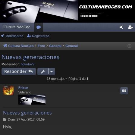
Cultura NeoGeo
Identificarse
Registrarse
or
de
eg
os
nti
ist
Cultura NeoGeo
Foro
General
General
fic
ra
Nuevas generaciones
ar
rs
Moderador:
hokuto29
Responder
se
e
18 mensajes • Página
1
de
1
Frizen
Veterano
Nuevas generaciones
M
Dom, 27 Ago 2017, 08:59
e
Hola,
n
s