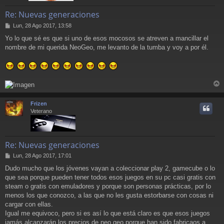
Re: Nuevas generaciones
M
Lun, 28 Ago 2017, 13:58
e
Yo lo que sé es que si uno de esos mocosos se atreven a mancillar el
n
nombre de mi querida NeoGeo, me levanto de la tumba y voy a por él.
s
a
j
e
r
r
Frizen
i
Veterano
Re: Nuevas generaciones
M
Lun, 28 Ago 2017, 17:01
e
Dudo mucho que los jóvenes vayan a coleccionar play 2, gamecube o lo
n
que sea porque pueden tener todos esos juegos en su pc casi gratis con
s
a
steam o gratis con emuladores y porque son personas prácticas, por lo
j
menos los que conozco, a las que no les gusta estorbarse con cosas ni
e
cargar con ellas.
Igual me equivoco, pero si es así lo que está claro es que esos juegos
jamás alcanzarán los precios de neo geo porque han sido fabricaos a