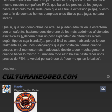
De todos modos en plan off-topic he de deciros que como dijo no hace
mucho nuestro compañero RYO, que bajen los precios de los juegos
hasta el ridículo me la suda (creo que esa fue la expresión jajaja), puesto
que a fin de cuentas hemos comprado unos títulos para jugar, no para
invertir.
Que si, que son como obras de arte, se pueden admirar en la estantería
con un cafetito, hastame considero uno de los más acérrimos aficionados
esnifa-cajas (¿debería crear un post explicativo de diferentes olores
según tipo de caja blanda?)... pero al final estamos hablando de lo que
realmente es, de unos videojuegos que por nostalgia hemos querido
poseer, en el momento más inadecuado debido a que mucha gente ha
querido hacer lo mismo. Si mañana todo esto bajase hasta tener unos
precios de PS4, la verdad pensaré eso de "que me quiten lo bailao".
Loading...
r
r
Kaede
i
Bigger Badder Better