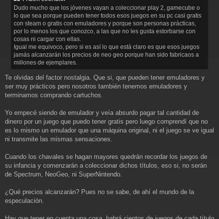
s
Dudo mucho que los jóvenes vayan a coleccionar play 2, gamecube o
a
lo que sea porque pueden tener todos esos juegos en su pc casi gratis
j
con steam o gratis con emuladores y porque son personas prácticas,
e
por lo menos los que conozco, a las que no les gusta estorbarse con
cosas ni cargar con ellas.
Igual me equivoco, pero si es así lo que está claro es que esos juegos
jamás alcanzarán los precios de neo geo porque han sido fabricaos a
millones de ejemplares.
Te olvidas del factor nostalgia. Que si, que pueden tener emuladores y
ser muy prácticos pero nosotros también tenemos emuladores y
terminamos comprando cartuchos.
Yo empecé siendo de emulador y veía absurdo pagar tal cantidad de
dinero por un juego que puedo tener gratis pero luego comprendí que no
es lo mismo un emulador que una máquina original, ni el juego se ve igual
ni transmite las mismas sensaciones.
Cuando los chavales se hagan mayores quedrán recordar los juegos de
su infancia y comenzarán a coleccionar dichos títulos, eso si, no serán
de Spectrum, NeoGeo, ni SuperNintendo.
¿Qué precios alcanzarán? Pues no se sabe, de ahí el mundo de la
especulación.
Hay que tener en cuenta una cosa, habrá cientos de juegos de cada título