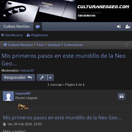
Cultura NeoGeo
Identificarse
Registrarse
or
de
eg
os
nti
ist
Cultura NeoGeo
Foro
General
Colecciones
fic
ra
Mis primeros pasos en este mundillo de la Neo
Geo...
ar
rs
se
e
Moderador:
hokuto29
Responder
1 mensaje • Página
1
de
1
mayne907
Recien Llegado
Mis primeros pasos en este mundillo de la Neo Geo...
M
Vie, 09 Feb 2018, 23:20
e
Hola a todos!