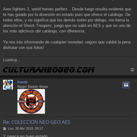
s
a
Aero fighters 2, world heroes perfect... Desde luego resulta evidente que
j
te has guiado por la diversión en estado puro que ofrece el catálogo. De
e
todos ellos, y no significa que los demás estén por debajo, me llama la
atención el Shock Troopers, juego que no salió en AES y que es uno de
los más adictivos del catálogo, con diferencia.
Ya nos irás informando de cualquier novedad, seguro que valdrá la pena
disfrutar con sus fotos!
Loading...
r
r
Kaede
i
Bigger Badder Better
Re: COLECCION NEO GEO AES
M
Lun, 30 Abr 2018, 09:17
e
Y parece en buen estado.