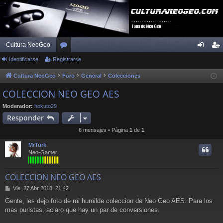
Cultura NeoGeo
Identificarse
Registrarse
or
de
eg
os
nti
ist
Cultura NeoGeo
Foro
General
Colecciones
fic
ra
COLECCION NEO GEO AES
ar
rs
Moderador:
hokuto29
Responder
se
e
6 mensajes • Página
1
de
1
MrTurk
Neo-Gamer
COLECCION NEO GEO AES
M
Vie, 27 Abr 2018, 21:42
e
Gente, les dejo foto de mi humilde coleccion de Neo Geo AES. Para los
n
mas puristas, aclaro que hay un par de conversiones.
s
a