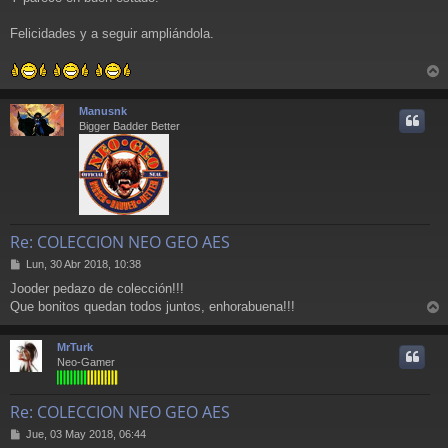
n
s
a
Felicidades y a seguir ampliándola.
j
e
r
r
Manusnk
i
Bigger Badder Better
Re: COLECCION NEO GEO AES
M
Lun, 30 Abr 2018, 10:38
e
Jooder pedazo de colección!!!
n
Que bonitos quedan todos juntos, enhorabuena!!!
s
r
a
j
r
MrTurk
e
i
Neo-Gamer
Re: COLECCION NEO GEO AES
M
Jue, 03 May 2018, 06:44
e