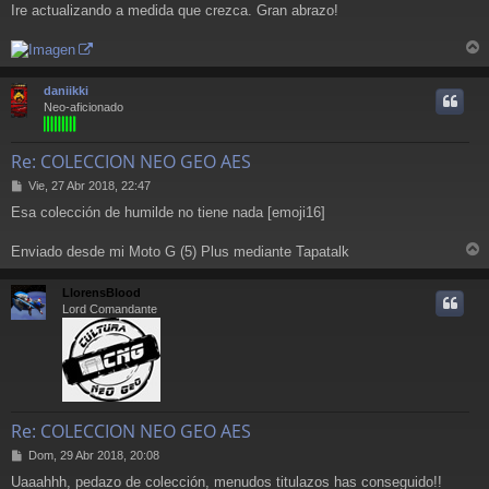
j
Ire actualizando a medida que crezca. Gran abrazo!
e
r
r
daniikki
i
Neo-aficionado
Re: COLECCION NEO GEO AES
M
Vie, 27 Abr 2018, 22:47
e
Esa colección de humilde no tiene nada [emoji16]
n
s
a
Enviado desde mi Moto G (5) Plus mediante Tapatalk
r
j
e
r
LlorensBlood
i
Lord Comandante
Re: COLECCION NEO GEO AES
M
Dom, 29 Abr 2018, 20:08
e
Uaaahhh, pedazo de colección, menudos titulazos has conseguido!!
n